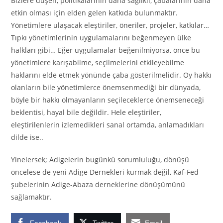
Bizlere düşen, politikalarının daha sağlıklı, çabalarının daha
etkin olması için elden gelen katkıda bulunmaktır.
Yönetimlere ulaşacak eleştiriler, öneriler, projeler, katkılar…
Tıpkı yönetimlerinin uygulamalarını beğenmeyen ülke
halkları gibi… Eğer uygulamalar beğenilmiyorsa, önce bu
yönetimlere karışabilme, seçilmelerini etkileyebilme
haklarını elde etmek yönünde çaba gösterilmelidir. Oy hakkı
olanların bile yönetimlerce önemsenmediği bir dünyada,
böyle bir hakkı olmayanların seçileceklerce önemseneceği
beklentisi, hayal bile değildir. Hele eleştiriler,
eleştirilenlerin izlemedikleri sanal ortamda, anlamadıkları
dilde ise..
Yinelersek; Adigelerin bugünkü sorumluluğu, dönüşü
öncelese de yeni Adige Dernekleri kurmak değil, Kaf-Fed
şubelerinin Adige-Abaza derneklerine dönüşümünü
sağlamaktır.
Facebook
Twitter
Email