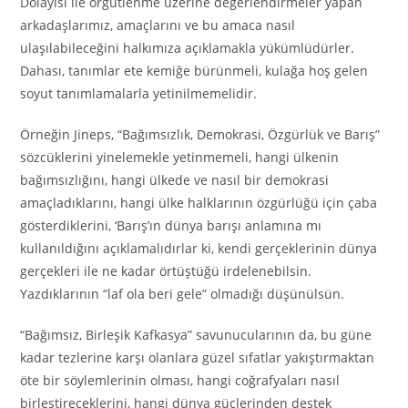
Dolayısı ile örgütlenme üzerine değerlendirmeler yapan
arkadaşlarımız, amaçlarını ve bu amaca nasıl
ulaşılabileceğini halkımıza açıklamakla yükümlüdürler.
Dahası, tanımlar ete kemiğe bürünmeli, kulağa hoş gelen
soyut tanımlamalarla yetinilmemelidir.
Örneğin Jineps, “Bağımsızlık, Demokrasi, Özgürlük ve Barış”
sözcüklerini yinelemekle yetinmemeli, hangi ülkenin
bağımsızlığını, hangi ülkede ve nasıl bir demokrasi
amaçladıklarını, hangi ülke halklarının özgürlüğü için çaba
gösterdiklerini, ‘Barış’ın dünya barışı anlamına mı
kullanıldığını açıklamalıdırlar ki, kendi gerçeklerinin dünya
gerçekleri ile ne kadar örtüştüğü irdelenebilsin.
Yazdıklarının “laf ola beri gele” olmadığı düşünülsün.
“Bağımsız, Birleşik Kafkasya” savunucularının da, bu güne
kadar tezlerine karşı olanlara güzel sıfatlar yakıştırmaktan
öte bir söylemlerinin olması, hangi coğrafyaları nasıl
birleştireceklerini, hangi dünya güçlerinden destek