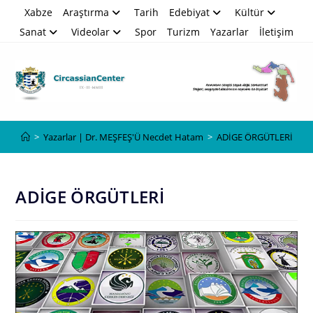
Skip
Xabze
Araştırma
Tarih
Edebiyat
Kültür
to
Sanat
Videolar
Spor
Turizm
Yazarlar
İletişim
content
Blog
>
Yazarlar | Dr. MEŞFEŞ'Ü Necdet Hatam
>
ADİGE ÖRGÜTLERİ
ADİGE ÖRGÜTLERİ