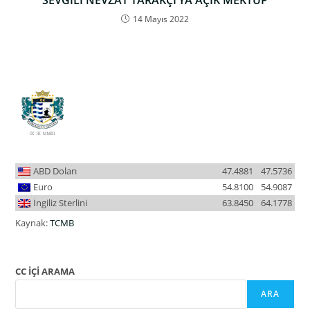
14 Mayıs 2022
ABD Doları
47.4881
47.5736
Euro
54.8100
54.9087
İngiliz Sterlini
63.8450
64.1778
Kaynak:
TCMB
CC İÇİ ARAMA
ARA