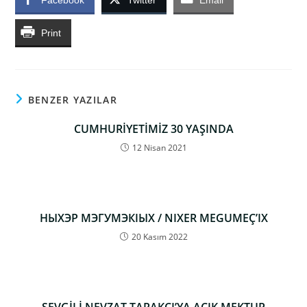
Print
BENZER YAZILAR
CUMHURİYETİMİZ 30 YAŞINDA
12 Nisan 2021
НЫХЭР МЭГУМЭКIЫХ / NIXER MEGUMEÇ’IX
20 Kasım 2022
SEVGİLİ NEVZAT TARAKÇI’YA AÇIK MEKTUP