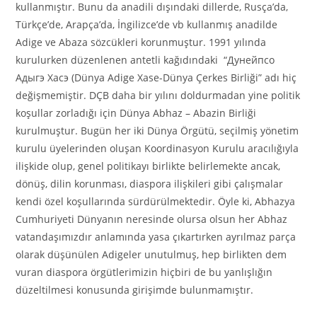
kullanmıştır. Bunu da anadili dışındaki dillerde, Rusça’da,
Türkçe’de, Arapça’da, İngilizce’de vb kullanmış anadilde
Adige ve Abaza sözcükleri korunmuştur. 1991 yılında
kurulurken düzenlenen antetli kağıdındaki “Дунейпсо
Адыгэ Хасэ (Dünya Adige Xase-Dünya Çerkes Birliği” adı hiç
değişmemiştir. DÇB daha bir yılını doldurmadan yine politik
koşullar zorladığı için Dünya Abhaz – Abazin Birliği
kurulmuştur. Bugün her iki Dünya Örgütü, seçilmiş yönetim
kurulu üyelerinden oluşan Koordinasyon Kurulu aracılığıyla
ilişkide olup, genel politikayı birlikte belirlemekte ancak,
dönüş, dilin korunması, diaspora ilişkileri gibi çalışmalar
kendi özel koşullarında sürdürülmektedir. Öyle ki, Abhazya
Cumhuriyeti Dünyanın neresinde olursa olsun her Abhaz
vatandaşımızdır anlamında yasa çıkartırken ayrılmaz parça
olarak düşünülen Adigeler unutulmuş, hep birlikten dem
vuran diaspora örgütlerimizin hiçbiri de bu yanlışlığın
düzeltilmesi konusunda girişimde bulunmamıştır.