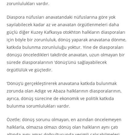
zorunlulukları vardır.
Diaspora nüfusları anavatandaki nüfuslarına göre yok
sayılabilecek kadar az ve anavatan örgütlenmeleri daha
güçlü diğer Kuzey Kafkasya otokhton halkların diasporaları
için böyle bir zorunluluk, dönüş yaparak anavatana dönme,
katkıda bulunma zorunluluğu yoktur. Yine de diasporaları
dönüşü önceledikleri takdirde anavatan, uzun olmayan bir
sürede diasporalarının ‘dönüş’ünü sağlayabilecek
örgütlülük ve güçtedir.
‘Dönüş’ü gerçekleştirerek anavatana katkıda bulunmak
zorunda olan Adige ve Abaza halklarının diasporalarının,
ayrıca, dönüş sürecine de ekonomik ve politik katkıda
bulunma sorumlulukları vardır.
Özetle; dönüş sorunu olmayan, en azından öncelemeyen
halklarla, olmazsa olmazı dönüş olan halkların aynı çatı
altında aynı amaç doğrultusunda verimli çalışabilmeleri