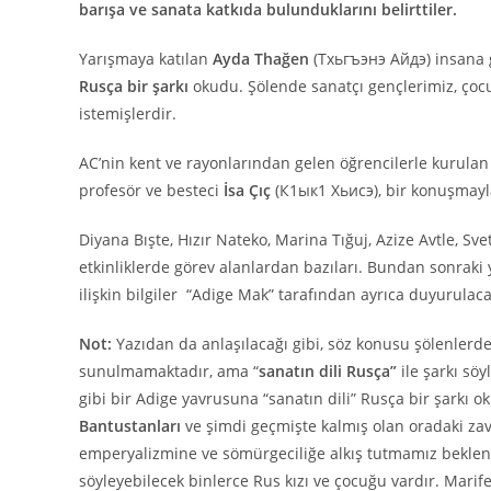
barışa ve sanata katkıda bulunduklarını belirttiler.
Yarışmaya katılan
Ayda Thağen
(Тхьгъэнэ Айдэ) insana 
Rusça bir şarkı
okudu. Şölende sanatçı gençlerimiz, ço
istemişlerdir.
AC’nin kent ve rayonlarından gelen öğrencilerle kurulan 
profesör ve besteci
İsa Çıç
(К1ык1 Хьисэ), bir konuşmayla
Diyana Bışte, Hızır Nateko, Marina Tığuj, Azize Avtle, S
etkinliklerde görev alanlardan bazıları. Bundan sonraki
ilişkin bilgiler “Adige Mak” tarafından ayrıca duyurulaca
Not:
Yazıdan da anlaşılacağı gibi, söz konusu şölenlerde A
sunulmamaktadır, ama “
sanatın dili Rusça”
ile şarkı sö
gibi bir Adige yavrusuna “sanatın dili” Rusça bir şarkı
Bantustanları
ve şimdi geçmişte kalmış olan oradaki zav
emperyalizmine ve sömürgeciliğe alkış tutmamız beklen
söyleyebilecek binlerce Rus kızı ve çocuğu vardır. Marife