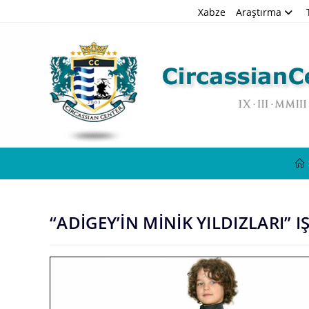
Skip
Xabze
Araştırma
to
content
“ADİGEY’İN MİNİK YILDIZLARI” 