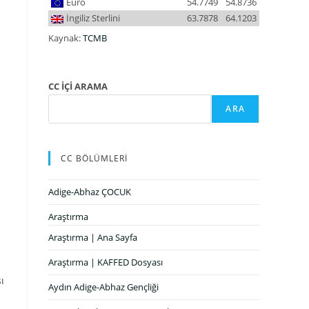
Euro
54.7749
54.8736
İngiliz Sterlini
63.7878
64.1203
Kaynak:
TCMB
CC İÇİ ARAMA
ARA
CC BÖLÜMLERİ
Adige-Abhaz ÇOCUK
Araştırma
Araştırma | Ana Sayfa
Araştırma | KAFFED Dosyası
ı
Aydın Adige-Abhaz Gençliği