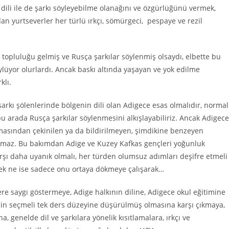
 dili ile de şarkı söyleyebilme olanağını ve özgürlüğünü vermek,
dan yurtseverler her türlü ırkçı, sömürgeci, pespaye ve rezil
 topluluğu gelmiş ve Rusça şarkılar söylenmiş olsaydı, elbette bu
öylüyor olurlardı. Ancak baskı altında yaşayan ve yok edilme
klı.
arkı şölenlerinde bölgenin dili olan Adigece esas olmalıdır, normal
u arada Rusça şarkılar söylenmesini alkışlayabiliriz. Ancak Adigece
masından çekinilen ya da bildirilmeyen, şimdikine benzeyen
olamaz. Bu bakımdan Adige ve Kuzey Kafkas gençleri yoğunluk
arşı daha uyanık olmalı, her türden olumsuz adımları deşifre etmeli
çek ne ise sadece onu ortaya dökmeye çalışarak…
ere saygı göstermeye, Adige halkının diline, Adigece okul eğitimine
min seçmeli tek ders düzeyine düşürülmüş olmasına karşı çıkmaya,
, genelde dil ve şarkılara yönelik kısıtlamalara, ırkçı ve