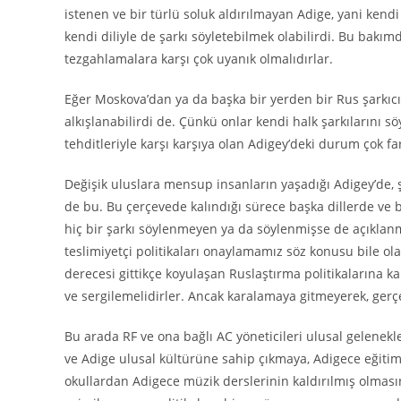
istenen ve bir türlü soluk aldırılmayan Adige, yani kendi
kendi diliyle de şarkı söyletebilmek olabilirdi. Bu bakım
tezgahlamalara karşı çok uyanık olmalıdırlar.
Eğer Moskova’dan ya da başka bir yerden bir Rus şarkıcı
alkışlanabilirdi de. Çünkü onlar kendi halk şarkılarını s
tehditleriyle karşı karşıya olan Adigey’deki durum çok far
Değişik uluslara mensup insanların yaşadığı Adigey’de, ş
de bu. Bu çerçevede kalındığı sürece başka dillerde ve b
hiç bir şarkı söylenmeyen ya da söylenmişse de açıklan
teslimiyetçi politikaları onaylamamız söz konusu bile 
derecesi gittikçe koyulaşan Ruslaştırma politikalarına k
ve sergilemelidirler. Ancak karalamaya gitmeyerek, ger
Bu arada RF ve ona bağlı AC yöneticileri ulusal gelenekl
ve Adige ulusal kültürüne sahip çıkmaya, Adigece eğiti
okullardan Adigece müzik derslerinin kaldırılmış olmasına