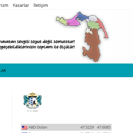
rizm
Yazarlar
İletişim
RLAR
ABD Doları
47.5229
47.6085