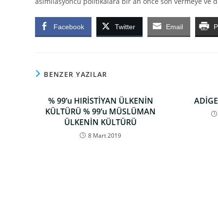
asimilasyoncu politikalara bir an önce son vermeye ve d
Facebook
Twitter
Email
P
BENZER YAZILAR
% 99’u HIRİSTİYAN ÜLKENİN
ADİGE
KÜLTÜRÜ % 99’u MÜSLÜMAN
ÜLKENİN KÜLTÜRÜ
8 Mart 2019