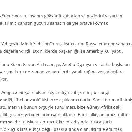
gönenç veren, insanın göğsünü kabartan ve gözlerini yaşartan
cuklarımız sanatın gücünü
sanatın diliyle
ortaya koymak
“Adigey’in Minik Yıldızları”nın çalışmalarını Rusya emektar sanatçıs
 değerlendirdi. Etkinliklerde başkanlığı ise
Amerbıy Kul
yaptı.
vetlana Kuznetsovar, Ali Lıvaneye, Anetta Oganyan ve daha başkaları
 yarışmaların ne zaman ve nerelerde yapılacağına ve şarkıcılara
ktır.
digece bir şarkı olsun söylendiğine ilişkin hiç bir bilgi
ylendiği, “bol unvanlı” kişilerce açıklanmaktadır. Sanki bir marifetmi
 okutulması ve bunun övgüyle sunulması, bize
Güney
Afrika
’daki
allılığı sanki yeniden anımsatmaktadır. Bunu alkışlamamız, kültür
memelidir. Kuşkusuz o küçük kızımız dışında Rusça şarkı
t, o küçük kıza Rusça değil, baskı altında olan, asimile edilmek