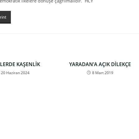
emokratik ilkelere dönüşe çağrılmalıdır. HCY
rint
LERDE KAŞENLİK
YARADAN’A AÇIK DİLEKÇE
20 Haziran 2024
8 Mart 2019