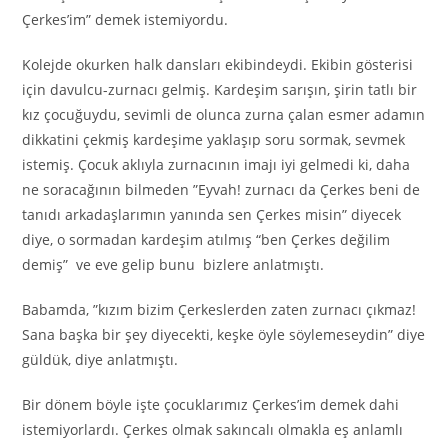
Çerkes’im” demek istemiyordu.
Kolejde okurken halk dansları ekibindeydi. Ekibin gösterisi
için davulcu-zurnacı gelmiş. Kardeşim sarışın, şirin tatlı bir
kız çocuğuydu, sevimli de olunca zurna çalan esmer adamın
dikkatini çekmiş kardeşime yaklaşıp soru sormak, sevmek
istemiş. Çocuk aklıyla zurnacının imajı iyi gelmedi ki, daha
ne soracağının bilmeden ”Eyvah! zurnacı da Çerkes beni de
tanıdı arkadaşlarımın yanında sen Çerkes misin” diyecek
diye, o sormadan kardeşim atılmış “ben Çerkes değilim
demiş” ve eve gelip bunu bizlere anlatmıştı.
Babamda, ”kızım bizim Çerkeslerden zaten zurnacı çıkmaz!
Sana başka bir şey diyecekti, keşke öyle söylemeseydin” diye
güldük, diye anlatmıştı.
Bir dönem böyle işte çocuklarımız Çerkes’im demek dahi
istemiyorlardı. Çerkes olmak sakıncalı olmakla eş anlamlı