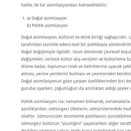
halde, iki tür asimilasyondan bahsedilebilir;
a) Doğal asimilasyon
b) Politik asimilasyon
Doğal asimilasyon; kültürel ve etnik birliği sağlayıcıdır
tarafından (asimile eden) özel bir politikayla yönlendi
doğal değişimiyle ilgilidir. Uzun dönemde çevresel koşu
değişmeler, serbest kültür alış-verişleri ve kültürleme
ölüme kadar, toplumun istek ve belirtilerine uyacak şeki
atması, yerine yenilerini bulması ve çevresinden kendisin
Doğal asimilasyonun göze çarpan özelliklerinden biri de 
guruba uyarken, çoğunluğun da azınlıktan aldığı şeyler
Politik asimilasyon ise; tamamen bilinerek, zorlamalarla 
azınlıklardan, sömürgeci ülkelerin, sömürülerindeki m
silahtır. Sömürücüler özümleme politikasını yürütebilmek
sömürgeci kültürün ”yüceliğini” yayarlarken; diğer tara
dışılığını yaymaya çalışır. Halkı buna inandırmak için çeş