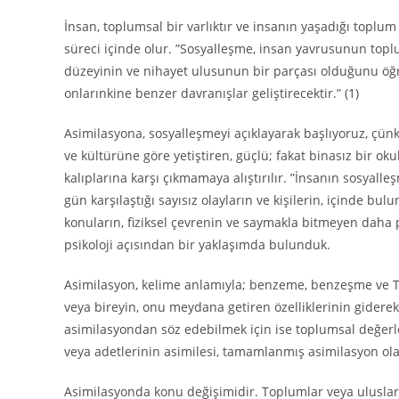
İnsan, toplumsal bir varlıktır ve insanın yaşadığı toplum
süreci içinde olur. ”Sosyalleşme, insan yavrusunun topl
düzeyinin ve nihayet ulusunun bir parçası olduğunu öğr
onlarınkine benzer davranışlar geliştirecektir.” (1)
Asimilasyona, sosyalleşmeyi açıklayarak başlıyoruz, çün
ve kültürüne göre yetiştiren, güçlü; fakat binasız bir 
kalıplarına karşı çıkmamaya alıştırılır. ”İnsanın sosyalle
gün karşılaştığı sayısız olayların ve kişilerin, içinde bu
konuların, fiziksel çevrenin ve saymakla bitmeyen daha p
psikoloji açısından bir yaklaşımda bulunduk.
Asimilasyon, kelime anlamıyla; benzeme, benzeşme ve Tü
veya bireyin, onu meydana getiren özelliklerinin gider
asimilasyondan söz edebilmek için ise toplumsal değer
veya adetlerinin asimilesi, tamamlanmış asimilasyon ol
Asimilasyonda konu değişimidir. Toplumlar veya uluslar