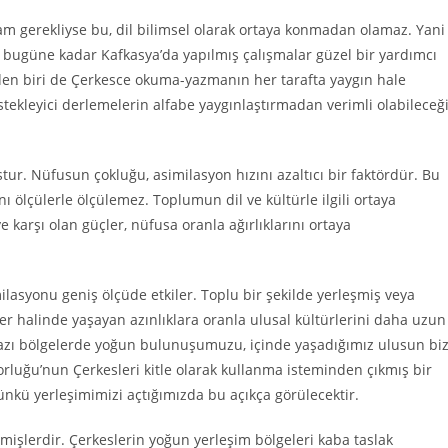
tam gerekliyse bu, dil bilimsel olarak ortaya konmadan olamaz. Yani
a bugüne kadar Kafkasya’da yapılmış çalışmalar güzel bir yardımcı
rden biri de Çerkesce okuma-yazmanın her tarafta yaygın hale
estekleyici derlemelerin alfabe yaygınlaştırmadan verimli olabileceğ
ur. Nüfusun çokluğu, asimilasyon hızını azaltıcı bir faktördür. Bu
ı ölçülerle ölçülemez. Toplumun dil ve kültürle ilgili ortaya
e karşı olan güçler, nüfusa oranla ağırlıklarını ortaya
lasyonu geniş ölçüde etkiler. Toplu bir şekilde yerleşmiş veya
ler halinde yaşayan azınlıklara oranla ulusal kültürlerini daha uzun
bazı bölgelerde yoğun bulunuşumuzu, içinde yaşadığımız ulusun bi
rluğu’nun Çerkesleri kitle olarak kullanma isteminden çıkmış bir
kü yerleşimimizi açtığımızda bu açıkça görülecektir.
emişlerdir. Çerkeslerin yoğun yerleşim bölgeleri kaba taslak