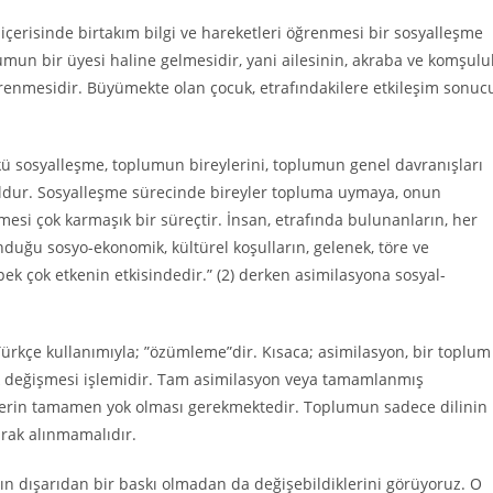
 içerisinde birtakım bilgi ve hareketleri öğrenmesi bir sosyalleşme
umun bir üyesi haline gelmesidir, yani ailesinin, akraba ve komşulu
enmesidir. Büyümekte olan çocuk, etrafındakilere etkileşim sonuc
kü sosyalleşme, toplumun bireylerini, toplumun genel davranışları
okuldur. Sosyalleşme sürecinde bireyler topluma uymaya, onun
şmesi çok karmaşık bir süreçtir. İnsan, etrafında bulunanların, her
lunduğu sosyo-ekonomik, kültürel koşulların, gelenek, töre ve
ek çok etkenin etkisindedir.” (2) derken asimilasyona sosyal-
rkçe kullanımıyla; ”özümleme”dir. Kısaca; asimilasyon, bir toplum
ek değişmesi işlemidir. Tam asimilasyon veya tamamlanmış
lerin tamamen yok olması gerekmektedir. Toplumun sadece dilinin
arak alınmamalıdır.
ın dışarıdan bir baskı olmadan da değişebildiklerini görüyoruz. O