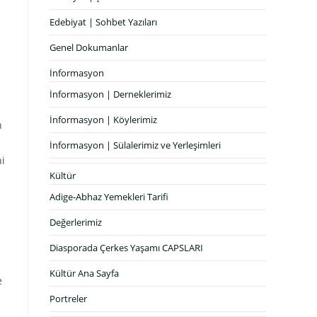
Edebiyat | Sohbet Yazıları
Genel Dokumanlar
İnformasyon
İnformasyon | Derneklerimiz
İnformasyon | Köylerimiz
n
İnformasyon | Sülalerimiz ve Yerleşimleri
ni
Kültür
Adige-Abhaz Yemekleri Tarifi
Değerlerimiz
Diasporada Çerkes Yaşamı CAPSLARI
Kültür Ana Sayfa
e
Portreler