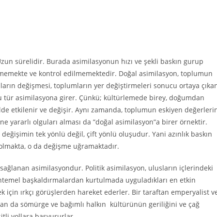
. Uzun sürelidir. Burada asimilasyonun hızı ve şekli baskın gurup
rilmemekte ve kontrol edilmemektedir. Doğal asimilasyon, toplumun
lların değişmesi, toplumların yer değiştirmeleri sonucu ortaya çıka
 bu tür asimilasyona girer. Çünkü; kültürlemede birey, doğumdan
lde etkilenir ve değişir. Aynı zamanda, toplumun eskiyen değerleri
e yararlı olguları alması da ”doğal asimilasyon”a birer örnektir.
değişimin tek yönlü değil, çift yönlü oluşudur. Yani azınlık baskın
 olmakta, o da değişme uğramaktadır.
sağlanan asimilasyondur. Politik asimilasyon, ulusların içlerindeki
uhtemel başkaldırmalardan kurtulmada uyguladıkları en etkin
 için ırkçı görüşlerden hareket ederler. Bir taraftan emperyalist v
ftan da sömürge ve bağımlı halkın kültürünün geriliğini ve çağ
itli yollara başvururlar.