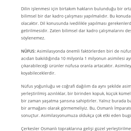
Dilin işlenmesi için birtakım hakların bulunduğu bir or
bilimsel bir dar kadro çalışması yapılmalıdır. Bu konud
olacaktır. Dil konusunda ivedilikle yapılması gerekenle
getirilmesidir. Zaten bilimsel dar kadro çalışmalarını d
söylenemez.
NÜFUS:
Asimilasyonda önemli faktörlerden biri de nüfust
acıdan bakıldığında 10 milyonla 1 milyonun asimilesi ayn
çıkarabileceği ürünler nüfusa oranla artacaktır. Asimiley
koyabileceklerdir.
Nüfus yoğunluğu ve coğrafi dağılım da aynı şekilde asimi
yerleştirilmiş azınlıklar, bir birinden kopuk, küçük küme
bir zaman yaşatma şansına sahiptirler. Yalnız burada 
bir armağanı olarak görmemeliyiz. Bu, Osmanlı İmparato
sonuçtur. Asimilasyonumuza oldukça çok etki eden bugün
Çerkesler Osmanlı topraklarına gelişi güzel yerleştirilm