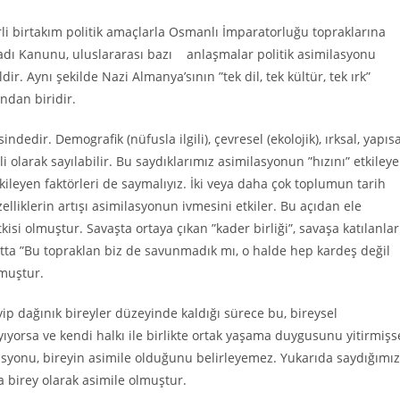
li birtakım politik amaçlarla Osmanlı İmparatorluğu topraklarına
oyadı Kanunu, uluslararası bazı anlaşmalar politik asimilasyonu
r. Aynı şekilde Nazi Almanya’sının ”tek dil, tek kültür, tek ırk”
ından biridir.
dedir. Demografik (nüfusla ilgili), çevresel (ekolojik), ırksal, yapısa
li olarak sayılabilir. Bu saydıklarımız asimilasyonun ”hızını” etkiley
ileyen faktörleri de saymalıyız. İki veya daha çok toplumun tarih
zelliklerin artışı asimilasyonun ivmesini etkiler. Bu açıdan ele
kisi olmuştur. Savaşta ortaya çıkan ”kader birliği”, savaşa katılanlar
tta ”Bu topraklan biz de savunmadık mı, o halde hep kardeş değil
lmuştur.
 dağınık bireyler düzeyinde kaldığı sürece bu, bireysel
ıyorsa ve kendi halkı ile birlikte ortak yaşama duygusunu yitirmişs
ilasyonu, bireyin asimile olduğunu belirleyemez. Yukarıda saydığımız
a birey olarak asimile olmuştur.