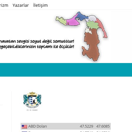
rizm
Yazarlar
İletişim
ABD Doları
47.5229
47.6085