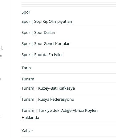
Spor
Spor | Soçi Kış Olimpiyatları
Spor | Spor Dalları
Spor | Spor Genel Konular
l,
Spor | Sporda En İyiler
en
Tarih
ı
Turizm
Turizm | Kuzey-Batı Kafkasya
Turizm | Rusya Federasyonu
Turizm | Türkiye'deki Adige-Abhaz Köyleri
e
Hakkında
Xabze