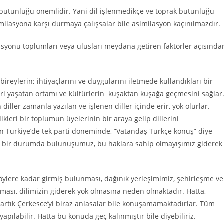
 bütünlüğü önemlidir. Yani dil işlenmedikçe ve toprak bütünlüğü
ilasyona karşı durmaya çalışsalar bile asimilasyon kaçınılmazdır.
lasyonu toplumları veya ulusları meydana getiren faktörler açısında
reylerin; ihtiyaçlarını ve duygularını iletmede kullandıkları bir
leri yaşatan ortamı ve kültürlerin kuşaktan kuşağa geçmesini sağlar
iller zamanla yazılan ve işlenen diller içinde erir, yok olurlar.
leri bir toplumun üyelerinin bir araya gelip dillerini
ğin Türkiye’de tek parti döneminde, ”Vatandaş Türkçe konuş” diye
ez bir durumda bulunuşumuz, bu haklara sahip olmayışımız giderek
köylere kadar girmiş bulunması, dağınık yerleşimimiz, şehirleşme ve
ması, dilimizin giderek yok olmasına neden olmaktadır. Hatta,
er artık Çerkesce’yi biraz anlasalar bile konuşamamaktadırlar. Tüm
pılabilir. Hatta bu konuda geç kalınmıştır bile diyebiliriz.