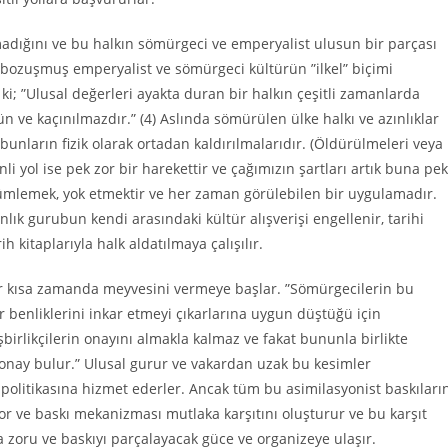
lmadığını ve bu halkın sömürgeci ve emperyalist ulusun bir parçası
 bozuşmuş emperyalist ve sömürgeci kültürün ”ilkel” biçimi
ki; ”Ulusal değerleri ayakta duran bir halkın çeşitli zamanlarda
e kaçınılmazdır.” (4) Aslında sömürülen ülke halkı ve azınlıklar
 bunların fizik olarak ortadan kaldırılmalarıdır. (Öldürülmeleri veya
i yol ise pek zor bir harekettir ve çağımızın şartları artık buna pek
 özümlemek, yok etmektir ve her zaman görülebilen bir uygulamadır.
ık gurubun kendi arasındaki kültür alış­verişi engellenir, tarihi
h kitaplarıyla halk aldatılmaya çalışılır.
ar kısa zamanda meyvesini vermeye başlar. ”Sömürgecilerin bu
er benliklerini inkar etmeyi çıkarlarına uygun düştüğü için
birlikçilerin onayını almakla kalmaz ve fakat bununla birlikte
 onay bulur.” Ulusal gurur ve vakardan uzak bu kesimler
st politikasına hizmet ederler. Ancak tüm bu asimilasyonist baskıları
r ve baskı mekanizması mutlaka karşıtını oluşturur ve bu karşıt
zoru ve baskıyı parçalayacak güce ve organizeye ulaşır.