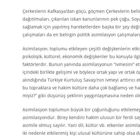
Çerkeslerin Kafkasya’dan göçü, göçmen Çerkeslerin belir
dağıtılmaları, çıkarılan iskan kanunlarının pek çoğu, S
sağlamak için yapılmış hareketlerden başka bir şey değildi
çalışmaları da en belirgin politik asimilasyon çalışmalar
Asimilasyon, toplumu etkileyen çeşitli değişkenlerin etkisin
psikolojik, kültürel, ekonomik değişkenler bu konuyla ilgi
faktörlerdir. Bunun yanında asimilasyonun ”ivmesini” etk
içindeki birlikte gelişimi ve böylece ortak yapı ve ortak ö
alındığında Türkiye Kurtuluş Savaşı’nın ivmeyi arttırıcı et
bu topraklara ve hakim kültüre daha çok bağlamış ve ha
miyiz?” gibi düşünüş şeklinin yaygınlaşmasına neden o
Asimilasyon toplumun büyük bir çoğunluğunu etkilemeyip
asimilasyondur. Birey kendini hakim ulusun bir ferdi say
asimile olmuş sayılır. Yani dil, kültür vb. etkenler asim
iki nedenle etkilenmiş kişi ulusal kültürüne sahip olsa d