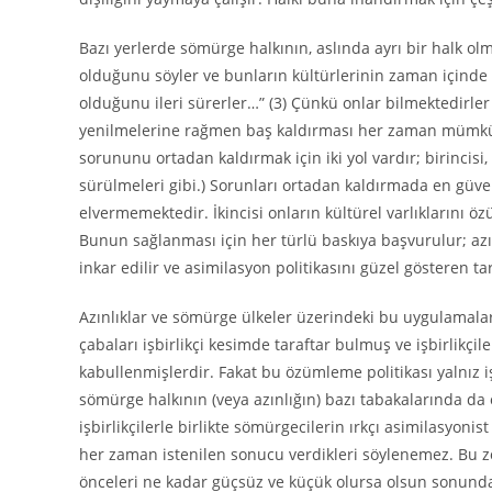
Bazı yerlerde sömürge halkının, aslında ayrı bir halk o
olduğunu söyler ve bunların kültürlerinin zaman içinde
olduğunu ileri sürerler…” (3) Çünkü onlar bilmektedirler 
yenilmelerine rağmen baş kaldırması her zaman mümkün v
sorununu ortadan kaldırmak için iki yol vardır; birincisi,
sürülmeleri gibi.) Sorunları ortadan kaldırmada en güvenl
elvermemektedir. İkincisi onların kültürel varlıklarını
Bunun sağlanması için her türlü baskıya başvurulur; azınl
inkar edilir ve asimilasyon politikasını güzel gösteren tari
Azınlıklar ve sömürge ülkeler üzerindeki bu uygulamal
çabaları işbirlikçi kesimde taraftar bulmuş ve işbirlikçil
kabullenmişlerdir. Fakat bu özümleme politikası yalnız iş
sömürge halkının (veya azınlığın) bazı tabakalarında da
işbirlikçilerle birlikte sömürgecilerin ırkçı asimilasyoni
her zaman istenilen sonucu verdikleri söylenemez. Bu zo
önceleri ne kadar güçsüz ve küçük olursa olsun sonunda 