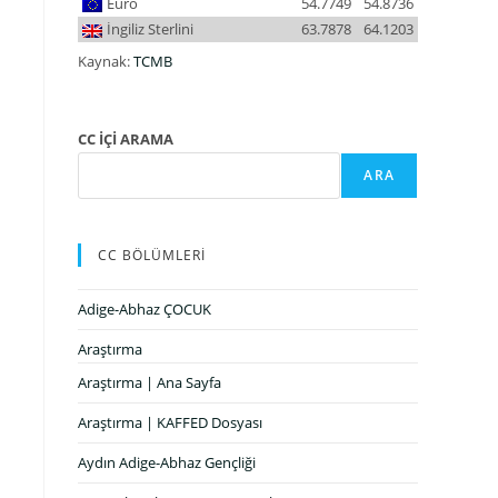
Euro
54.7749
54.8736
İngiliz Sterlini
63.7878
64.1203
Kaynak:
TCMB
CC İÇİ ARAMA
ARA
CC BÖLÜMLERİ
Adige-Abhaz ÇOCUK
Araştırma
Araştırma | Ana Sayfa
Araştırma | KAFFED Dosyası
Aydın Adige-Abhaz Gençliği