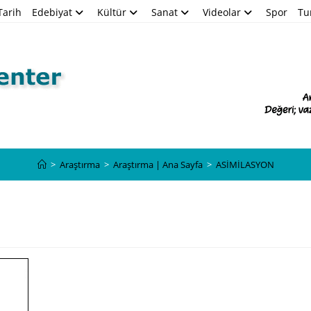
Tarih
Edebiyat
Kültür
Sanat
Videolar
Spor
Tu
Blog
>
Araştırma
>
Araştırma | Ana Sayfa
>
ASİMİLASYON