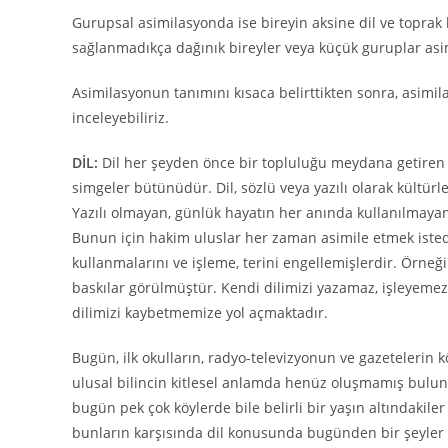
Gurupsal asimilasyonda ise bireyin aksine dil ve toprak
sağlanmadıkça dağınık bireyler veya küçük guruplar asim
Asimilasyonun tanımını kısaca belirttikten sonra, asimi
inceleyebiliriz.
DİL:
Dil her şeyden önce bir topluluğu meydana getiren bi
simgeler bütünüdür. Dil, sözlü veya yazılı olarak kültür
Yazılı olmayan, günlük hayatın her anında kullanılmayan d
Bunun için hakim uluslar her zaman asimile etmek istedik
kullanmalarını ve işleme, terini engellemişlerdir. Örne
baskılar görülmüştür. Kendi dilimizi yazamaz, işleyem
dilimizi kaybetmemize yol açmaktadır.
Bugün, ilk okulların, radyo-televizyonun ve gazetelerin 
ulusal bilincin kitlesel anlamda henüz oluşmamış bulun
bugün pek çok köylerde bile belirli bir yaşın altındakil
bunların karşısında dil konusunda bugünden bir şeyler ya