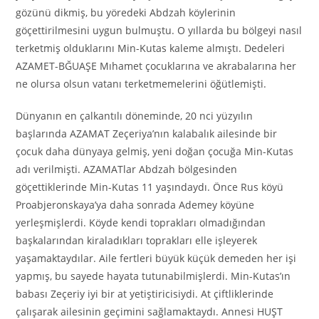
gözünü dikmiş, bu yöredeki Abdzah köylerinin
göçettirilmesini uygun bulmuştu. O yıllarda bu bölgeyi nasıl
terketmiş olduklarını Min-Kutas kaleme almıştı. Dedeleri
AZAMET-BĞUAŞE Mıhamet çocuklarına ve akrabalarına her
ne olursa olsun vatanı terketmemelerini öğütlemişti.
Dünyanın en çalkantılı döneminde, 20 nci yüzyılın
başlarında AZAMAT Zeçeriya’nın kalabalık ailesinde bir
çocuk daha dünyaya gelmiş, yeni doğan çocuğa Min-Kutas
adı verilmişti. AZAMATlar Abdzah bölgesinden
göçettiklerinde Min-Kutas 11 yaşındaydı. Önce Rus köyü
Proabjeronskaya’ya daha sonrada Ademey köyüne
yerleşmişlerdi. Köyde kendi toprakları olmadığından
başkalarından kiraladıkları toprakları elle işleyerek
yaşamaktaydılar. Aile fertleri büyük küçük demeden her işi
yapmış, bu sayede hayata tutunabilmişlerdi. Min-Kutas’ın
babası Zeçeriy iyi bir at yetiştiricisiydi. At çiftliklerinde
çalışarak ailesinin geçimini sağlamaktaydı. Annesi HUŞT