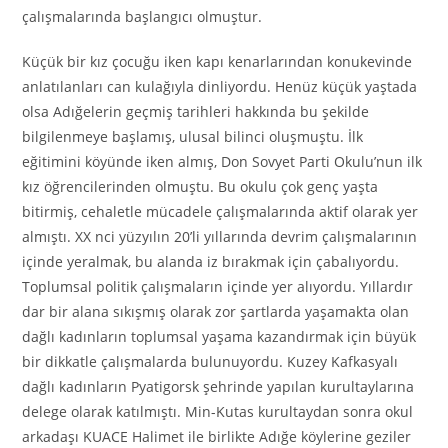
çalışmalarında başlangıcı olmuştur.
Küçük bir kız çocuğu iken kapı kenarlarından konukevinde
anlatılanları can kulağıyla dinliyordu. Henüz küçük yaştada
olsa Adığelerin geçmiş tarihleri hakkında bu şekilde
bilgilenmeye başlamış, ulusal bilinci oluşmuştu. İlk
eğitimini köyünde iken almış, Don Sovyet Parti Okulu’nun ilk
kız öğrencilerinden olmuştu. Bu okulu çok genç yaşta
bitirmiş, cehaletle mücadele çalışmalarında aktif olarak yer
almıştı. XX nci yüzyılın 20’li yıllarında devrim çalışmalarının
içinde yeralmak, bu alanda iz bırakmak için çabalıyordu.
Toplumsal politik çalışmaların içinde yer alıyordu. Yıllardır
dar bir alana sıkışmış olarak zor şartlarda yaşamakta olan
dağlı kadınların toplumsal yaşama kazandırmak için büyük
bir dikkatle çalışmalarda bulunuyordu. Kuzey Kafkasyalı
dağlı kadınların Pyatigorsk şehrinde yapılan kurultaylarına
delege olarak katılmıştı. Min-Kutas kurultaydan sonra okul
arkadaşı KUACE Halimet ile birlikte Adığe köylerine geziler