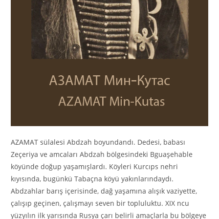
AZAMAT sülalesi Abdzah boyundandı. Dedesi, babası
Zeçeriya ve amcaları Abdzah bölgesindeki Bguaşehable
köyünde doğup yaşamışlardı. Köyleri Kurcıps nehri
kıyısında, bugünkü Tabaçna köyü yakınlarındaydı.
Abdzahlar barış içerisinde, dağ yaşamına alışık vaziyette,
çalışıp geçinen, çalışmayı seven bir topluluktu. XIX ncu
yüzyılın ilk yarısında Rusya çarı belirli amaçlarla bu bölgeye