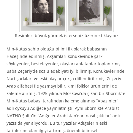
Resimleri büyük görmek isterseniz üzerine tıklayınız
Min-Kutas sahip olduğu bilimi ilk olarak babasının
Haceşinde edinmiş. Akşamları konukevinde şarkı
söyleyenler, besteleyenler, olayları anlatanlar toplanırmış.
Baba Zeçeriy’de sözlü edebiyatı iyi bilirmiş. Konukevlerinde
Nart şarkıları ve eski olaylar çokça dillendirilirmiş. Zeçeriy
Arap alfabesi ile yazmayı bilir, kimi folklor ürünlerini de
kaleme alırmış. 1925 yılında Moskova’da çıkan bir Sbornik’te
Min-Kutas babası tarafından kaleme alınmış “Abazinler”
adlı öyküyü Adığece yayınlatmıştı. Aynı Sbornikte Arabist
NATHO Şalih’in “Adığeler Arabistan’dan nasıl çıktılar” adlı
yazısıda yer alıyordu. Bu tür yazılar Adığelerin eski
tarihlerine olan ilgiyi artırmış, önemli bilimsel