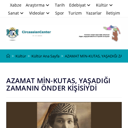
Skip
Xabze
Araştırma
Tarih
Edebiyat
Kültür
to
Sanat
Videolar
Spor
Turizm
Yazarlar
İletişim
content
Blog
>
Kültür
>
Kültür Ana Sayfa
>
AZAMAT MİN-KUTAS, YAŞADIĞI ZAMA
AZAMAT MİN-KUTAS, YAŞADIĞI
ZAMANIN ÖNDER KİŞİSİYDİ