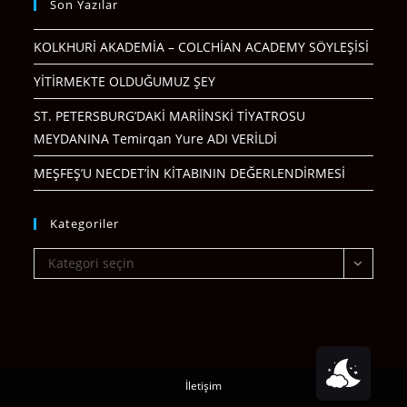
Son Yazılar
KOLKHURİ AKADEMİA – COLCHİAN ACADEMY SÖYLEŞİSİ
YİTİRMEKTE OLDUĞUMUZ ŞEY
ST. PETERSBURG’DAKİ MARİİNSKİ TİYATROSU
MEYDANINA Temirqan Yure ADI VERİLDİ
MEŞFEŞ’U NECDET’İN KİTABININ DEĞERLENDİRMESİ
Kategoriler
Kategoriler
Kategori seçin
İletişim