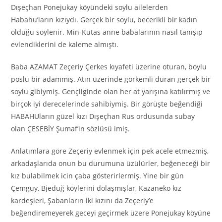
Dışeçhan Ponejukay köyündeki soylu ailelerden
Habahu’ların kızıydı. Gerçek bir soylu, becerikli bir kadın
olduğu söylenir. Min-Kutas anne babalarının nasıl tanışıp
evlendiklerini de kaleme almıştı.
Baba AZAMAT Zeçeriy Çerkes kıyafeti üzerine oturan, boylu
poslu bir adammış. Atın üzerinde görkemli duran gerçek bir
soylu gibiymiş. Gençliginde olan her at yarışına katılırmış ve
birçok iyi derecelerinde sahibiymiş. Bir görüşte beğendiği
HABAHUların güzel kızı Dışeçhan Rus ordusunda subay
olan ÇESEBİY Şumaf’in sözlüsü imiş.
Anlatımlara göre Zeçeriy evlenmek için pek acele etmezmiş,
arkadaşlarıda onun bu durumuna üzülürler, beğeneceği bir
kız bulabilmek icin çaba gösterirlermiş. Yine bir gün
Çemguy, Bjeduğ köylerini dolaşmışlar, Kazaneko kız
kardeşleri, Şabanların iki kızını da Zeçeriy’e
beğendiremeyerek geceyi geçirmek üzere Ponejukay köyüne