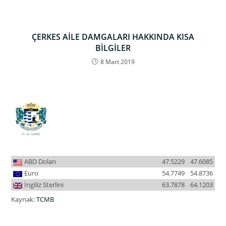
ÇERKES AİLE DAMGALARI HAKKINDA KISA
BİLGİLER
8 Mart 2019
ABD Doları
47.5229
47.6085
Euro
54.7749
54.8736
İngiliz Sterlini
63.7878
64.1203
Kaynak:
TCMB