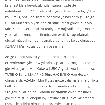
karşılaştıkları büyük sıkıntılar günümüzde de
anlatılmaktadır. 1943 yılı ocak ayında faşistler Adığey’den
kovulmuş, bozulan sistem onarılmaya başlanmıştı. Adığe
Ulusal Müzesi’nin yeniden oluşturulması görevi AZAMAT
Min-Kutas’a verilmişti. Arkeolojik, etnoğrafik araştırmalar
yaparak halkımızın tarih mirasını eksiksiz toparlamak,
ulusal müzeyi yeniden açmak o dönemde kolay olmasada
AZAMAT Min-Kutas bunları başarmıştı.
Adığe Ulusal Müzesi yeni bulunan eserlerin
düzenlenmesiyle 1954 yılında kapılarını açmıştı. Bu önemli
görevi başaran Min-Kutas’a LUBOV İgnatevna Lebedenka,
TUTEKO Bella, MAMRIKO Rim, HACEMIKO Han destek
olmuşlardı. AZAMAT Min-Kutas müze çalışmaları ile birlikte
halk bilimi dalında da önemli çalışmalarda bulunmuş,
“Adığey’in Tarihi” adlı kitabın ilk cildinin çıkarılmasında
görev almıştı. “Ponejukuay Köyünde Kültür ve Yaşam” adlı
teziyle kandidat olmuştu. Etnoğrafya alanında “Adığe