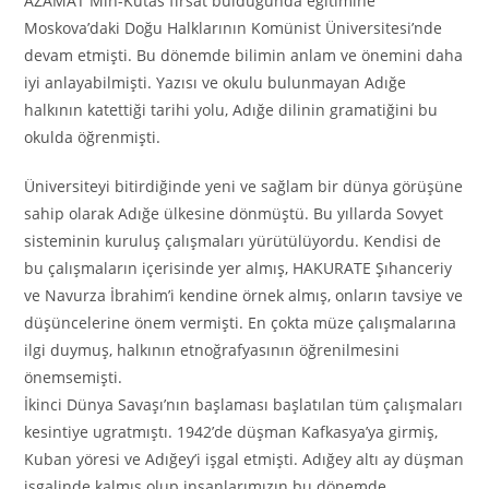
AZAMAT Min-Kutas fırsat bulduğunda eğitimine
Moskova’daki Doğu Halklarının Komünist Üniversitesi’nde
devam etmişti. Bu dönemde bilimin anlam ve önemini daha
iyi anlayabilmişti. Yazısı ve okulu bulunmayan Adığe
halkının katettiği tarihi yolu, Adığe dilinin gramatiğini bu
okulda öğrenmişti.
Üniversiteyi bitirdiğinde yeni ve sağlam bir dünya görüşüne
sahip olarak Adığe ülkesine dönmüştü. Bu yıllarda Sovyet
sisteminin kuruluş çalışmaları yürütülüyordu. Kendisi de
bu çalışmaların içerisinde yer almış, HAKURATE Şıhanceriy
ve Navurza İbrahim’i kendine örnek almış, onların tavsiye ve
düşüncelerine önem vermişti. En çokta müze çalışmalarına
ilgi duymuş, halkının etnoğrafyasının öğrenilmesini
önemsemişti.
İkinci Dünya Savaşı’nın başlaması başlatılan tüm çalışmaları
kesintiye ugratmıştı. 1942’de düşman Kafkasya’ya girmiş,
Kuban yöresi ve Adığey’i işgal etmişti. Adığey altı ay düşman
işgalinde kalmış olup insanlarımızın bu dönemde