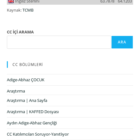
İngiliz Sterlini
63.7878
64.1203
Kaynak:
TCMB
CC İÇİ ARAMA
ARA
CC BÖLÜMLERİ
Adige-Abhaz ÇOCUK
Araştırma
Araştırma | Ana Sayfa
Araştırma | KAFFED Dosyası
Aydın Adige-Abhaz Gençliği
CC Katılımcıları Soruyor-Yanıtlıyor