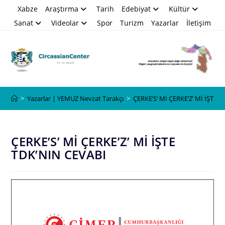
Skip
Xabze
Araştırma
Tarih
Edebiyat
Kültür
to
Sanat
Videolar
Spor
Turizm
Yazarlar
İletişim
content
Blog
>
Yazarlar | YEMUZ Nevzat Tarakçı
>
ÇERKE’S’ Mİ ÇERKE’Z’ Mİ İŞTE 
ÇERKE’S’ Mİ ÇERKE’Z’ Mİ İŞTE
TDK’NIN CEVABI