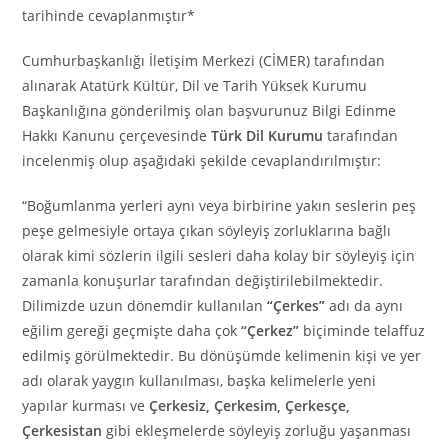
tarihinde cevaplanmıştır*
Cumhurbaşkanlığı İletişim Merkezi (CİMER) tarafından
alınarak Atatürk Kültür, Dil ve Tarih Yüksek Kurumu
Başkanlığına gönderilmiş olan başvurunuz Bilgi Edinme
Hakkı Kanunu çerçevesinde
Türk Dil Kurumu
tarafından
incelenmiş olup aşağıdaki şekilde cevaplandırılmıştır:
“Boğumlanma yerleri aynı veya birbirine yakın seslerin peş
peşe gelmesiyle ortaya çıkan söyleyiş zorluklarına bağlı
olarak kimi sözlerin ilgili sesleri daha kolay bir söyleyiş için
zamanla konuşurlar tarafından değiştirilebilmektedir.
Dilimizde uzun dönemdir kullanılan
“Çerkes”
adı da aynı
eğilim gereği geçmişte daha çok
“Çerkez”
biçiminde telaffuz
edilmiş görülmektedir. Bu dönüşümde kelimenin kişi ve yer
adı olarak yaygın kullanılması, başka kelimelerle yeni
yapılar kurması ve
Çerkesiz, Çerkesim, Çerkesçe,
Çerkesistan
gibi ekleşmelerde söyleyiş zorluğu yaşanması