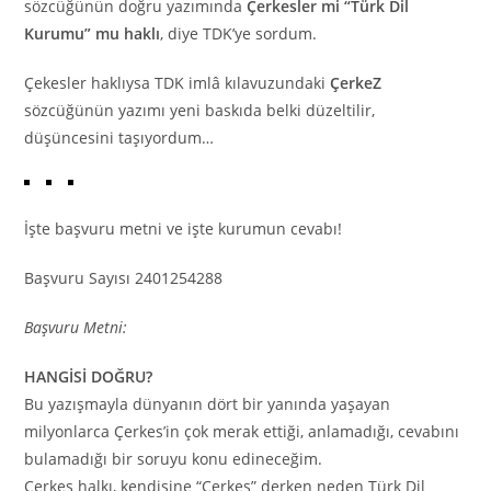
sözcüğünün doğru yazımında
Çerkesler mi “Türk Dil
Kurumu” mu haklı
, diye TDK’ye sordum.
Çekesler haklıysa TDK imlâ kılavuzundaki
ÇerkeZ
sözcüğünün yazımı yeni baskıda belki düzeltilir,
düşüncesini taşıyordum…
İşte başvuru metni ve işte kurumun cevabı!
Başvuru Sayısı 2401254288
Başvuru Metni:
HANGİSİ DOĞRU?
Bu yazışmayla dünyanın dört bir yanında yaşayan
milyonlarca Çerkes’in çok merak ettiği, anlamadığı, cevabını
bulamadığı bir soruyu konu edineceğim.
Çerkes halkı, kendisine “Çerkes” derken neden Türk Dil