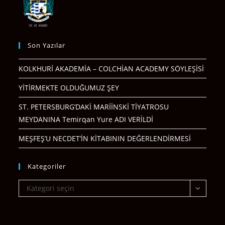
Son Yazılar
KOLKHURİ AKADEMİA – COLCHİAN ACADEMY SÖYLEŞİSİ
YİTİRMEKTE OLDUĞUMUZ ŞEY
ST. PETERSBURG’DAKİ MARİİNSKİ TİYATROSU
MEYDANINA Temirqan Yure ADI VERİLDİ
MEŞFEŞ’U NECDET’İN KİTABININ DEĞERLENDİRMESİ
Kategoriler
Kategoriler
Kategori seçin