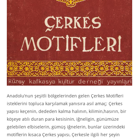
Anadolu’nun şeşitli bölgelerinden gelen Çerkes Motifleri
isteklerini topluca karşılamak yanısıra asıl amaç; Çerkes
yapısı keçenin, dededen kalma halının, kilimin,hasırın, bir
köşеуе atılı duran para kesisinin, iğneligin, günümüze
gelebilen elbiselerin, gümüş iğnelerin, bunlar üzerindeki
motiflerin kısaca Çerkes yapısı, Çerkesle ilgili her şeyin