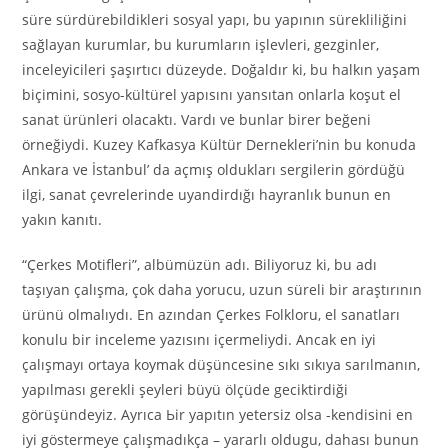
süre sürdürebildikleri sosyal уарı, bu yapının sürekliliğini
sağlayan kurumlar, bu kurumların işlevleri, gezginler,
inceleyicileri şaşırtıcı düzeyde. Doğaldır ki, bu halkın yaşam
biçimini, sosyo-kültürel yapısını yansıtan onlarla koşut el
sanat ürünleri olacaktı. Vardı ve bunlar birer beğeni
örneğiydi. Kuzey Kafkasya Kültür Dernekleri’nin bu konuda
Ankara ve İstanbul’ da açmış oldukları sergilerin gördüğü
ilgi, sanat çevrelerinde uyandirdığı hayranlık bunun en
yakın kanıtı.
“Çerkes Motifleri”, albümüzün adı. Biliyoruz ki, bu adı
taşıyan çalışma, çok daha yorucu, uzun süreli bir araştırının
ürünü olmalıydı. En azından Çerkes Folkloru, el sanatları
konulu bir inceleme yazısını içermeliydi. Ancak en iyi
çalışmayı ortaya koymak düşüncesine sıkı sıkıya sarılmanın,
yapılması gerekli şeyleri büyü ölçüde geciktirdiği
görüşündeyiz. Ayrıca Ьir yapıtın yetersiz olsa -kendisini en
iyi göstermeye çalışmadıkça – yararlı oldugu, dahası bunun