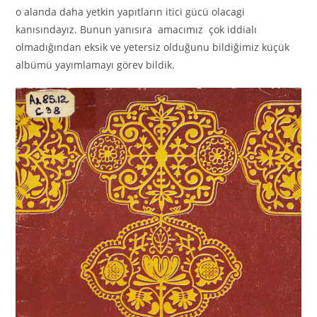
о alanda daha yetkin yapıtların itici gücü olacagi
kanısındayız. Bunun yanısıra amacımız çok iddialı
olmadığından eksik ve yetersiz olduğunu bildiğimiz küçük
albümü yayımlamayı görev bildik.