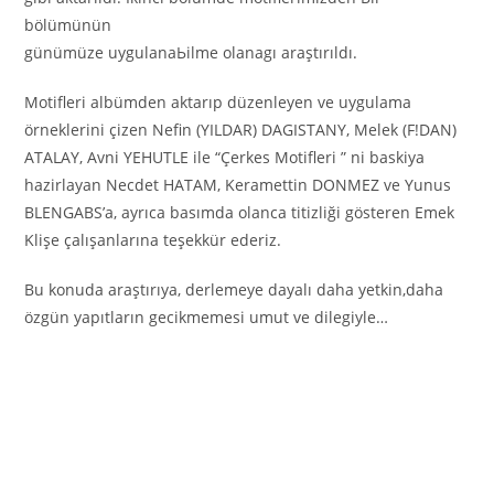
bölümünün
günümüze uygulanaЬilme olanagı araştırıldı.
Motifleri albümden aktarıp düzenleyen ve uygulama
örneklerini çizen Nefin (YILDAR) DAGISTANY, Melek (F!DAN)
ATALAY, Avni YEHUTLE ile “Çerkes Motifleri ” ni baskiya
hazirlayan Necdet НАТАМ, Keramettin DONMEZ ve Yunus
BLENGAВS’a, ayrıca basımda olanca titizliği gösteren Emek
Klişe çalışanlarına teşekkür ederiz.
Bu konuda araştırıya, derlemeye dayalı daha yetkin,daha
özgün yapıtların gecikmemesi umut ve dilegiyle…