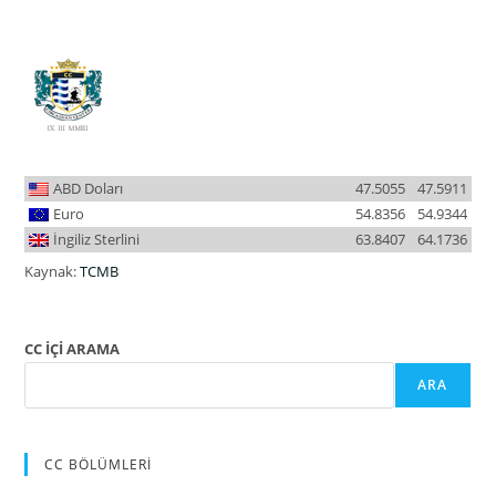
ABD Doları
47.5055
47.5911
Euro
54.8356
54.9344
İngiliz Sterlini
63.8407
64.1736
Kaynak:
TCMB
CC İÇİ ARAMA
ARA
CC BÖLÜMLERİ