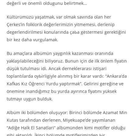
değerli ve önemli oldugunu belirtmek…
Kültürümüzü yaşatmak, var olmak savında olan her
Çerkes’in folklorik değerlerimizin yitmemesi, derlenip
degerlendirilmesi konularında çаЬа gёstermesi gerektiğini
bir kez daha vurgulamak.
Bu amaçlara albümün yaygınlık kazanması oranında
yaklaşılabileceğini biliyoruz. Bunun için de ilk önlem fiyatın
düşük tutulması idi. Ancak derneklerarası istişari
toplantılarda oyЬirligiyle alınmış bir karar vardı: “Ankara’da
Kafkas Kız Öğrenci Yurdu yaptırmak”. Gelirini gereğine ve
önemine inandığımız bu yurda ayırınca fiyatını yüksek
tutmayı uygun bulduk.
Albüm iki bölümden oluşuyor: Birinci bölümde Azamat Min
Kutas tarafından derlenen, Miyekuape’de yayımlanan
“Adiğe Halk El Sanatlari” albümünden kimi motifler olduğu
gibi aktarıldı. İkinci bölümde motiflerimizden Ьir