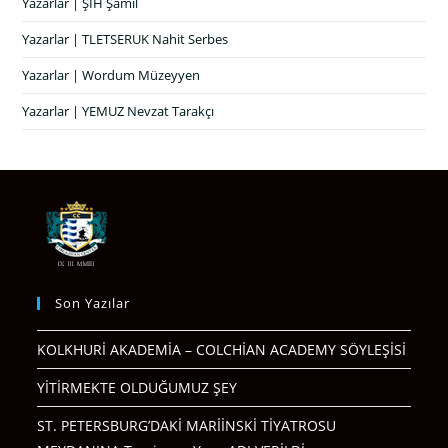
Yazarlar | ŞIH Şamil
Yazarlar | TLETSERUK Nahit Serbes
Yazarlar | Wordum Müzeyyen
Yazarlar | YEMUZ Nevzat Tarakçı
Son Yazılar
KOLKHURİ AKADEMİA – COLCHİAN ACADEMY SÖYLEŞİSİ
YİTİRMEKTE OLDUĞUMUZ ŞEY
ST. PETERSBURG’DAKİ MARİİNSKİ TİYATROSU