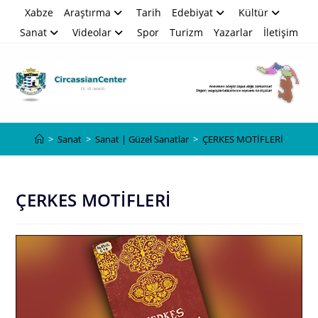
Skip
Xabze
Araştırma
Tarih
Edebiyat
Kültür
to
Sanat
Videolar
Spor
Turizm
Yazarlar
İletişim
content
Blog
>
Sanat
>
Sanat | Güzel Sanatlar
>
ÇERKES MOTİFLERİ
ÇERKES MOTİFLERİ