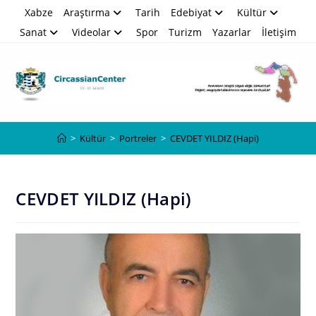
Skip
Xabze
Araştırma
Tarih
Edebiyat
Kültür
to
Sanat
Videolar
Spor
Turizm
Yazarlar
İletişim
content
Blog
>
Kültür
>
Portreler
>
CEVDET YILDIZ (Hapi)
CEVDET YILDIZ (Hapi)