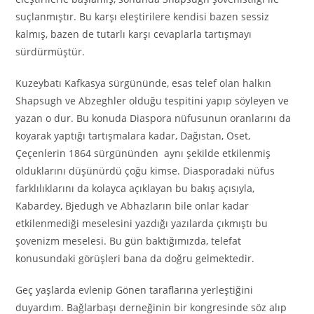
suçlanmıştır. Bu karşı eleştirilere kendisi bazen sessiz
kalmış, bazen de tutarlı karşı cevaplarla tartışmayı
sürdürmüştür.
Kuzeybatı Kafkasya sürgününde, esas telef olan halkın
Shapsugh
ve
Abzeghler
olduğu tespitini yapıp söyleyen ve
yazan o dur. Bu konuda
Diaspora
nüfusunun oranlarını da
koyarak yaptığı tartışmalara kadar, Dağıstan,
Oset
,
Çeçenlerin 1864 sürgününden aynı şekilde etkilenmiş
olduklarını düşünürdü çoğu kimse.
Diasporadaki
nüfus
farklılıklarını da kolayca açıklayan bu bakış açısıyla,
Kabardey
,
Bjedugh
ve
Abhazların
bile onlar kadar
etkilenmediği meselesini yazdığı yazılarda çıkmıştı bu
şovenizm meselesi. Bu gün baktığımızda, telefat
konusundaki görüşleri bana da doğru gelmektedir.
Geç yaşlarda evlenip Gönen taraflarına yerleştiğini
duyardım.
Bağlarbaşı
derneğinin bir kongresinde söz alıp