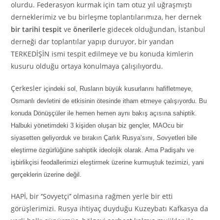
olurdu. Federasyon kurmak için tam otuz yıl uğraşmıştı
derneklerimiz ve bu birleşme toplantılarımıza, her dernek
bir tarihi tespit
ve
öneriler
le gidecek olduğundan, İstanbul
derneği dar toplantılar yapıp duruyor, bir yandan
TERKEDİŞİN ismi tespit edilmeye ve bu konuda kimlerin
kusuru olduğu ortaya konulmaya çalışılıyordu.
Çerkesler
içindeki sol, Rusların büyük kusurlarını hafifletmeye,
Osmanlı devletini de etkisinin ötesinde itham etmeye çalışıyordu. Bu
konuda Dönüşçüler ile hemen
hemen
aynı bakış açısına sahiptik.
Halbuki yönetimdeki 3 kişiden oluşan biz gençler, MAO
cu
bir
siyasetten geliyorduk ve bırakın Çarlık Rusya’
sını
, Sovyetleri bile
eleştirme özgürlüğüne sahiptik ideolojik olarak. Ama Padişahı ve
işbirlikçisi feodallerimizi eleştirmek üzerine kurmuştuk tezimizi, yani
gerçeklerin üzerine değil.
HAPİ, bir ‘’Sovyetçi’’ olmasına rağmen yerle bir etti
görüşlerimizi. Rusya ihtiyaç duyduğu Kuzeybatı Kafkasya da