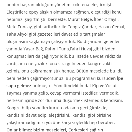
benim başkan olduğum yönetimi çok fena eleştirmişti.
Eleştirilere epey alışkın olmamıza rağmen, eleştirdiği konu
hepimizi şaşırtmıştı. Dernekte, Murat Belge,
İlber
Ortaylı,
Mete Tuncay, gibi tarihçiler ile
Cengiz
Çandar
, Hasan Cemal,
Taha
Akyol
gibi gazetecileri davet edip tartışmalar
oluşmasını sağlamaya çalışıyorduk. Bu dışarıdan gelenler
yanında Yaşar Bağ, Rahmi Tuna,Fahri
Huvaj
gibi bizden
konuşmacıları da
çağırıyor idik, bu listede Cevdet Yıldız da
vardı, ama ne
yazık ki
ona sıra gelmeden kongre vakti
gelmiş, onu çağıramamıştık henüz. Bütün meselede bu idi,
beni neden çağırmıyorsunuz. Bu programları kürsüden
İpe
sapa gelmez
bulmuştu. Yönetimdeki İmdat Kip ve Yusuf
Taymaz yanıma gelip, cevap vermemi istediler, vermedik,
herkesin içinde zor duruma düşürmek istemedik kendisini.
Kongre bitip yönetim kurulu odasına
geçtiğimiz
de,
kendisini davet edip, eleştirisini, kendisi gibi birisine
yakıştıramadığımızı yüzüne karşı söyledik hep beraber.
Onlar bilmez
bizim meseleleri,
Çerkesleri
çağırın