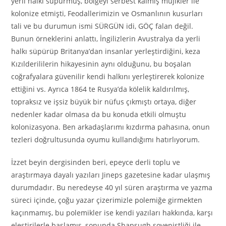
yerli halkı süpürmüş, bölgeyi serbest kalmış mujikler ile
kolonize
etmişti, Feodallerimizin ve Osmanlının kusurları
tali ve bu durumun ismi SÜRGÜN idi, GÖÇ falan değil.
Bunun örneklerini anlattı, İngilizlerin Avustralya da yerli
halkı süpürüp Britanya’dan insanlar yerleştirdiğini, keza
Kızılderililerin hikayesinin aynı olduğunu, bu boşalan
coğrafyalara güvenilir kendi halkını yerleştirerek
kolonize
ettiğini vs. Ayrıca 1864
te
Rusya’da kölelik kaldırılmış,
topraksız ve işsiz büyük bir nüfus çıkmıştı ortaya, diğer
nedenler kadar olmasa da bu konuda etkili olmuştu
kolonizasyona
. Ben arkadaşlarımı kızdırma pahasına, onun
tezleri doğrultusunda oyumu kullandığımı hatırlıyorum.
İzzet beyin dergisinden beri, epeyce derli toplu ve
araştırmaya dayalı yazıları
Jineps
gazetesine kadar ulaşmış
durumdadır. Bu neredeyse 40 yıl süren araştırma ve yazma
süreci içinde, çoğu yazar çizerimizle polemiğe girmekten
kaçınmamış, bu polemikler ise kendi yazıları hakkında, karşı
eleştirilerle başlamış, sonunda
Shapsugh
şovenistliği
ile