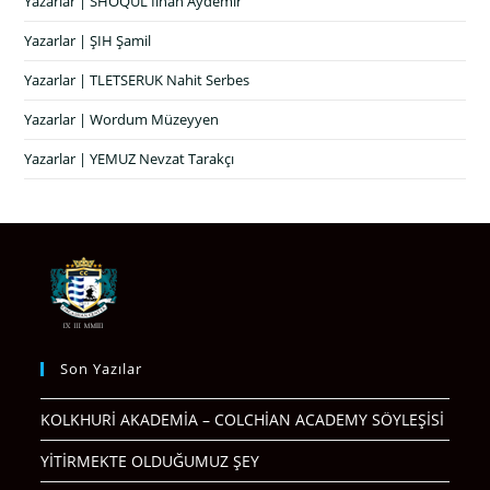
Yazarlar | SHOQUL İlhan Aydemir
Yazarlar | ŞIH Şamil
Yazarlar | TLETSERUK Nahit Serbes
Yazarlar | Wordum Müzeyyen
Yazarlar | YEMUZ Nevzat Tarakçı
Son Yazılar
KOLKHURİ AKADEMİA – COLCHİAN ACADEMY SÖYLEŞİSİ
YİTİRMEKTE OLDUĞUMUZ ŞEY