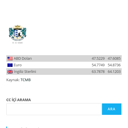
ABD Doları
47.5229
47.6085
Euro
54.7749
54.8736
İngiliz Sterlini
63.7878
64.1203
Kaynak:
TCMB
CC İÇİ ARAMA
ARA