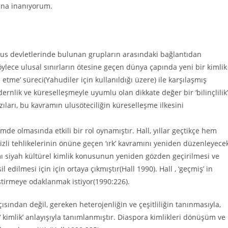
rına inanıyorum.
lı ulus devletlerinde bulunan grupların arasındaki bağlantıdan
ylece ulusal sınırların ötesine geçen dünya çapında yeni bir kimlik
 etme’ süreci(Yahudiler için kullanıldığı üzere) ile karşılaşmış
ernlik ve küreselleşmeyle uyumlu olan dikkate değer bir ‘bilinçlilik’
zıları, bu kavramın ulusöteciliğin küreselleşme ilkesini
e olmasında etkili bir rol oynamıştır. Hall, yıllar geçtikçe hem
izli tehlikelerinin önüne geçen ‘ırk’ kavramını yeniden düzenleyece
mı siyah kültürel kimlik konusunun yeniden gözden geçirilmesi ve
edilmesi için için ortaya çıkmıştır(Hall 1990). Hall , ‘geçmiş’ in
eştirmeye odaklanmak istiyor(1990:226).
sından değil, gereken heterojenliğin ve çeşitliliğin tanınmasıyla,
r ‘ kimlik’ anlayışıyla tanımlanmıştır. Diaspora kimlikleri dönüşüm ve