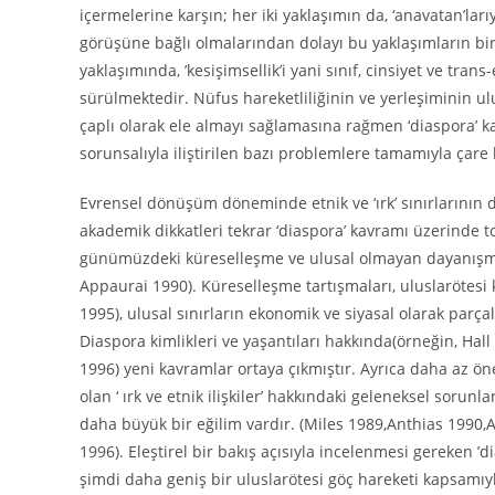
içermelerine karşın; her iki yaklaşımın da, ‘anavatan’lar
görüşüne bağlı olmalarından dolayı bu yaklaşımların bir s
yaklaşımında, ’kesişimsellik’i yani sınıf, cinsiyet ve tran
sürülmektedir. Nüfus hareketliliğinin ve yerleşiminin ulu
çaplı olarak ele almayı sağlamasına rağmen ‘diaspora’ kav
sorunsalıyla iliştirilen bazı problemlere tamamıyla çar
Evrensel dönüşüm döneminde etnik ve ‘ırk’ sınırlarının
akademik dikkatleri tekrar ‘diaspora’ kavramı üzerinde top
günümüzdeki küreselleşme ve ulusal olmayan dayanışma
Appaurai 1990). Küreselleşme tartışmaları, uluslarötesi
1995), ulusal sınırların ekonomik ve siyasal olarak parç
Diaspora kimlikleri ve yaşantıları hakkında(örneğin, Ha
1996) yeni kavramlar ortaya çıkmıştır. Ayrıca daha az ö
olan ‘ ırk ve etnik ilişkiler’ hakkındaki geleneksel sorun
daha büyük bir eğilim vardır. (Miles 1989,Anthias 1990,
1996). Eleştirel bir bakış açısıyla incelenmesi gereken
şimdi daha geniş bir uluslarötesi göç hareketi kapsamıyla