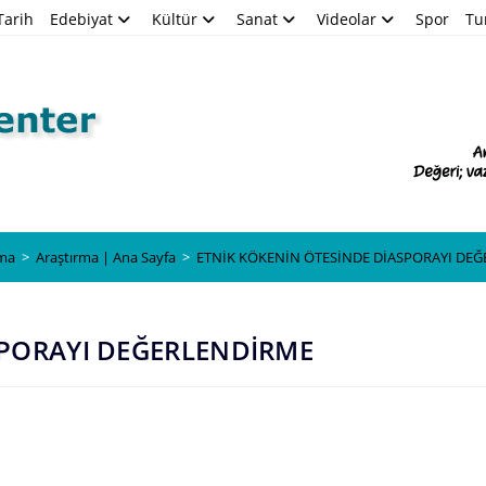
Tarih
Edebiyat
Kültür
Sanat
Videolar
Spor
Tu
Blog
rma
>
Araştırma | Ana Sayfa
>
ETNİK KÖKENİN ÖTESİNDE DİASPORAYI DE
SPORAYI DEĞERLENDİRME