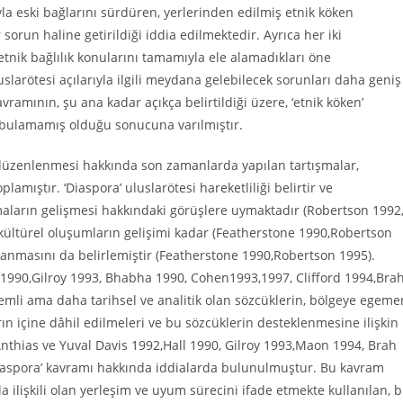
ıyla eski bağlarını sürdüren, yerlerinden edilmiş etnik köken
orun haline getirildiği iddia edilmektedir. Ayrıca her iki
s-etnik bağlılık konularını tamamıyla ele alamadıkları öne
slarötesi açılarıyla ilgili meydana gelebilecek sorunları daha geniş
ramının, şu ana kadar açıkça belirtildiği üzere, ‘etnik köken’
e bulamamış olduğu sonucuna varılmıştır.
 düzenlenmesi hakkında son zamanlarda yapılan tartışmalar,
lamıştır. ‘Diaspora’ uluslarötesi hareketliliği belirtir ve
ların gelişmesi hakkındaki görüşlere uymaktadır (Robertson 1992
 kültürel oluşumların gelişimi kadar (Featherstone 1990,Robertson
alanmasını da belirlemiştir (Featherstone 1990,Robertson 1995).
ll 1990,Gilroy 1993, Bhabha 1990, Cohen1993,1997, Clifford 1994,Bra
nemli ama daha tarihsel ve analitik olan sözcüklerin, bölgeye egeme
ların içine dâhil edilmeleri ve bu sözcüklerin desteklenmesine ilişkin
Anthias ve Yuval Davis 1992,Hall 1990, Gilroy 1993,Maon 1994, Brah
 ’diaspora’ kavramı hakkında iddialarda bulunulmuştur. Bu kavram
 ilişkili olan yerleşim ve uyum sürecini ifade etmekte kullanılan, b