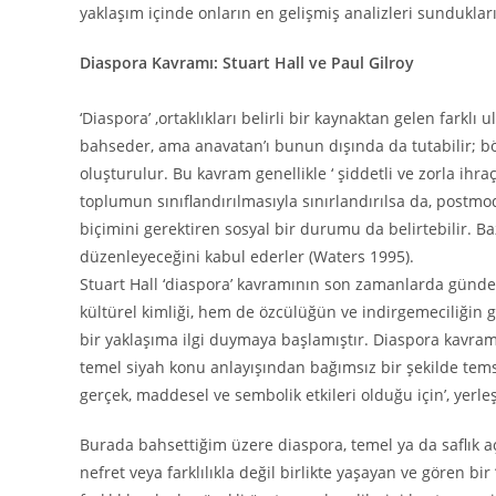
yaklaşım içinde onların en gelişmiş analizleri sundukla
Diaspora Kavramı: Stuart Hall ve Paul Gilroy
‘Diaspora’ ,ortaklıkları belirli bir kaynaktan gelen fark
bahseder, ama anavatan’ı bunun dışında da tutabilir; bö
oluşturulur. Bu kavram genellikle ‘ şiddetli ve zorla ihraç
toplumun sınıflandırılmasıyla sınırlandırılsa da, postmod
biçimini gerektiren sosyal bir durumu da belirtebilir. Ba
düzenleyeceğini kabul ederler (Waters 1995).
Stuart Hall ‘diaspora’ kavramının son zamanlarda gündemd
kültürel kimliği, hem de özcülüğün ve indirgemeciliğin g
bir yaklaşıma ilgi duymaya başlamıştır. Diaspora kavra
temel siyah konu anlayışından bağımsız bir şekilde temsil 
gerçek, maddesel ve sembolik etkileri olduğu için’, yerl
Burada bahsettiğim üzere diaspora, temel ya da saflık açı
nefret veya farklılıkla değil birlikte yaşayan ve gören bi