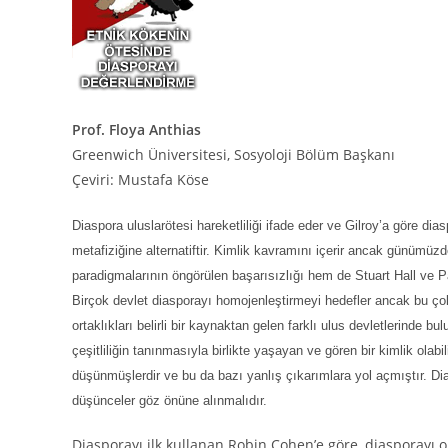
Prof. Floya Anthias
Greenwich Üniversitesi, Sosyoloji Bölüm Başkanı
Çeviri: Mustafa Köse
Diaspora uluslarötesi hareketliliği ifade eder ve Gilroy’a göre diasp
metafiziğine alternatiftir. Kimlik kavramını içerir ancak günümüz
paradigmalarının öngörülen başarısızlığı hem de Stuart Hall ve Pa
Birçok devlet diasporayı homojenleştirmeyi hedefler ancak bu çok
ortaklıkları belirli bir kaynaktan gelen farklı ulus devletlerinde 
çeşitliliğin tanınmasıyla birlikte yaşayan ve gören bir kimlik olab
düşünmüşlerdir ve bu da bazı yanlış çıkarımlara yol açmıştır. Dias
düşünceler göz önüne alınmalıdır.
Diasporayı ilk kullanan Robin Cohen’e göre, diasporayı o