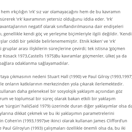
a, hem ırkçılığın ‘ırk’ sız var olamayacağını hem de bu kavramın
ürerek ‘ırk’ kavramının yetersiz olduğunu iddia eder. ’Irk’
vantajlarının negatif olarak sınıflandırılmasına dair endişeleri
genellikle kendi göç ve yerleşme biçimleriyle ilgili değildir. ’Kendi
ar ciddi bir şekilde belirlenememiştir. Etnik köken’ ve ‘ırk’
ki gruplar arası ilişkilerin süreçlerine çevirdi; tek istisna ‘göçmen
 ve Kosack 1973,Castells 1975)Bu kavramlar göçmenler, ülke( ya da
k bağlara odaklanma sağlayamadılar.
taya çıkmasının nedeni Stuart Hall (1990) ve Paul Gilroy (1993,1997
ale onların katkılarının merkezinden yola çıkarak ilerlemektedir.
k kullanan daha geleneksel bir sosyolojik yaklaşım açısından göz
um ve toplumsal bir süreç olarak bakan etkili bir yaklaşım
e ‘sürgün’ hali(Said 1979) üzerinde duran diğer yaklaşımlar olsa da
aylarına dikkat çekmek ve bu iki yaklaşımın parametrelerini
n Cohen’ın (1993,1997)ve ikinci olarak kullanan James Clifford’un
Paul Gilroy’un (1993) çalışmaları özellikle önemli olsa da, bu iki