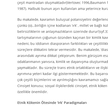
çeşit mantradan oluşmaktadır(Vertovec 1996,Baumann 19
1987). Halbuki bunun aşırı kullanılan ama yeterince kura
Bu makalede, kavramın buluşsal potansiyelini değerlendir
çünkü (o)…birliğin içine kodlanan ‘ırk’ , millet ve bağlı kül
belirsizliklerin ve anlaşmazlıkların üzerinde durur’(syf.3
tartışmalarının çoğunun özünden kaçınan bir kimlik kav
nedeni, bu iddianın diasporanın farklılıkları ve çeşitlilik
süreçlere dikkatini tekrar vermesidir. Bu makalede, ‘dia
arasındaki ayrıma dikkat çekiyorum. Benim görüşüm esas
odaklanmanın yanısıra, kimlik ve dayanışma oluşturmada 
yaymaktadır. Bu süreçte trans etnik ortaklıkların ve iliş
ayrımına yeteri kadar ilgi göstermemektedir. Bu başarısız
çok çeşitli biçimlerini ve ayrılmışlığını kavramamızı sağl
Cinsiyet konusu; sosyal ilişkilerdeki cinsiyet, etnik köke
özellikle önemlidir.
Etnik Kökenin Ötesinde ‘Irk’ Paradigmaları