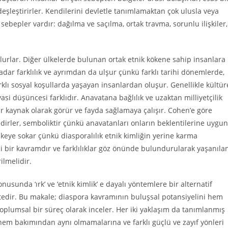
deşleştirirler. Kendilerini devletle tanımlamaktan çok ulusla veya
sebepler vardır: dağılma ve saçılma, ortak travma, sorunlu ilişkiler,
e olurlar. Diğer ülkelerde bulunan ortak etnik kökene sahip insanlara
dar farklılık ve ayrımdan da ulşur çünkü farklı tarihi dönemlerde,
farklı sosyal koşullarda yaşayan insanlardan oluşur. Genellikle kültür
asi düşüncesi farklıdır. Anavatana bağlılık ve uzaktan milliyetçilik
 bir kaynak olarak görür ve fayda sağlamaya çalışır. Cohen’e göre
irler, semboliktir çünkü anavatanları onların beklentilerine uygun
likeye sokar çünkü diasporalılık etnik kimliğin yerine karma
 bir kavramdır ve farklılıklar göz önünde bulundurularak yaşanıla
ilmelidir.
nusunda ‘ırk’ ve ‘etnik kimlik’ e dayalı yöntemlere bir alternatif
edir. Bu makale; diaspora kavramının buluşsal potansiyelini hem
toplumsal bir süreç olarak inceler. Her iki yaklaşım da tanımlanmış
Önem bakımından aynı olmamalarına ve farklı güçlü ve zayıf yönleri