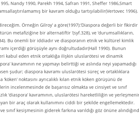
95, Nandy 1990, Parekh 1994, Safran 1991, Sheffer 1986,Smart
msallaştırılamamış bir kavram olduğu tartışılabilir(Vertovec 1996).
eceğim. Örneğin Gilroy’ a göre(1997):’Diaspora değerli bir fikirdir
türün metafiziğine bir alternatiftir ’(syf.328), ve ‘durumsallıkların,
34). Bu önemli bir iddiadır ve diasporanın etnik ve kültürel kimlik
ramı içerdiği görüşüyle aynı doğrultudadır(Hall 1990). Bunun
leri kabul eden etnik ortaklığa ilişkin uluslarötesi ve dinamik
spora’ kavramının ne yapmayı belirttiği ve aslında neyi yapamadığı
en şudur; diaspora kavramı uluslarötesi süreç ve ortaklıklara
‘köken’ noktasını ayrıcalıklı kılan etnik köken görüşünü de
kilerin incelenmesinde de başarısız olmakta ve cinsiyet ve sınıf
lık ‘diaspora’ kavramının, uluslarötesi hareketliliğin ve yerleşmeni
ayan bir araç olarak kullanımını ciddi bir şekilde engellemektedir.
n ve sınıf kesişmesinin giderek farkına varıldığı göz önüne alındığın