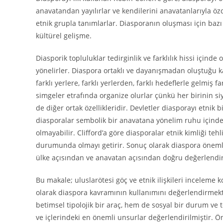
anavatandan yayılırlar ve kendilerini anavatanlarıyla öz
etnik grupla tanımlarlar. Diasporanın oluşması için bazı 
kültürel gelişme.
Diasporik topluluklar tedirginlik ve farklılık hissi içind
yönelirler. Diaspora ortaklı ve dayanışmadan oluştuğu ka
farklı yerlere, farklı yerlerden, farklı hedeflerle gelmiş 
simgeler etrafında organize olurlar çünkü her birinin siy
de diğer ortak özellikleridir. Devletler diasporayı etnik
diasporalar sembolik bir anavatana yönelim ruhu içinded
olmayabilir. Clifford’a göre diasporalar etnik kimliği teh
durumunda olmayı getirir. Sonuç olarak diaspora önemli
ülke açısından ve anavatan açısından doğru değerlendir
Bu makale; uluslarötesi göç ve etnik ilişkileri inceleme ko
olarak diaspora kavramının kullanımını değerlendirmekt
betimsel tipolojik bir araç, hem de sosyal bir durum ve 
ve içlerindeki en önemli unsurlar değerlendirilmiştir. 