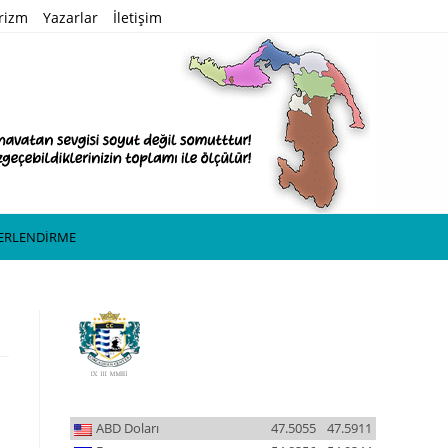
rizm
Yazarlar
İletişim
ĞERLENDİRME
ABD Doları
47.5055
47.5911