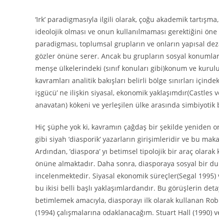
‘Irk’ paradigmasıyla ilgili olarak, çoğu akademik tartışm
ideolojik olması ve onun kullanılmaması gerektiğini öne s
paradigması, toplumsal grupların ve onların yapısal deza
gözler önüne serer. Ancak bu grupların sosyal konumları, 
menşe ülkelerindeki (sınıf konuları gibi)konum ve kuruluşl
kavramları analitik bakışları belirli bölge sınırları içinde
işgücü’ ne ilişkin siyasal, ekonomik yaklaşımdır(Castles
anavatan) kökeni ve yerleşilen ülke arasında simbiyoti
Hiç şüphe yok ki, kavramın çağdaş bir şekilde yeniden or
gibi siyah ‘diasporik’ yazarların girişimleridir ve bu mak
Ardından, ’diaspora’ yı betimsel tipolojik bir araç olara
önüne almaktadır. Daha sonra, diasporaya sosyal bir dur
incelenmektedir. Siyasal ekonomik süreçler(Segal 1995) v
bu ikisi belli başlı yaklaşımlardandır. Bu görüşlerin det
betimlemek amacıyla, diasporayı ilk olarak kullanan Robi
(1994) çalışmalarına odaklanacağım. Stuart Hall (1990) ve 