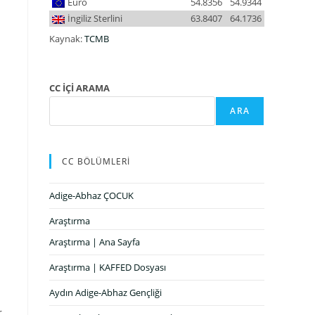
Euro
54.8356
54.9344
İngiliz Sterlini
63.8407
64.1736
Kaynak:
TCMB
CC İÇİ ARAMA
ARA
CC BÖLÜMLERİ
Adige-Abhaz ÇOCUK
Araştırma
Araştırma | Ana Sayfa
Araştırma | KAFFED Dosyası
Aydın Adige-Abhaz Gençliği
r