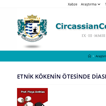
Skip
Xabze
Araştırma
to
content
>
Araştı
ETNİK KÖKENİN ÖTESİNDE DİA