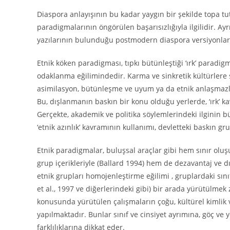
Diaspora anlayışının bu kadar yaygın bir şekilde topa tut
paradigmalarının öngörülen başarısızlığıyla ilgilidir. Ayrı
yazılarının bulunduğu postmodern diaspora versiyonlarını
Etnik köken paradigması, tıpkı bütünleştiği ‘ırk’ paradig
odaklanma eğilimindedir. Karma ve sinkretik kültürlere 
asimilasyon, bütünleşme ve uyum ya da etnik anlaşmazlık
Bu, dışlanmanın baskın bir konu olduğu yerlerde, ‘ırk’ kav
Gerçekte, akademik ve politika söylemlerindeki ilginin 
‘etnik azınlık’ kavramının kullanımı, devletteki baskın g
Etnik paradigmalar, buluşsal araçlar gibi hem sınır olu
grup içerikleriyle (Ballard 1994) hem de dezavantaj ve 
etnik grupları homojenleştirme eğilimi , gruplardaki sını
et al., 1997 ve diğerlerindeki gibi) bir arada yürütülmek
konusunda yürütülen çalışmaların çoğu, kültürel kimlik 
yapılmaktadır. Bunlar sınıf ve cinsiyet ayrımına, göç ve 
farklılıklarına dikkat eder.