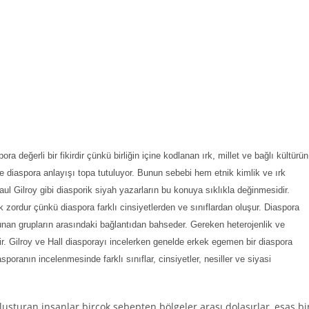
ora değerli bir fikirdir çünkü birliğin içine kodlanan ırk, millet ve bağlı kültürün
de diaspora anlayışı topa tutuluyor. Bunun sebebi hem etnik kimlik ve ırk
ul Gilroy gibi diasporik siyah yazarların bu konuya sıklıkla değinmesidir.
 zordur çünkü diaspora farklı cinsiyetlerden ve sınıflardan oluşur. Diaspora
bulunan grupların arasındaki bağlantıdan bahseder. Gereken heterojenlik ve
ilir. Gilroy ve Hall diasporayı incelerken genelde erkek egemen bir diaspora
poranın incelenmesinde farklı sınıflar, cinsiyetler, nesiller ve siyasi
luşturan insanlar birçok sebepten bölgeler arası dolaşırlar, esas bi