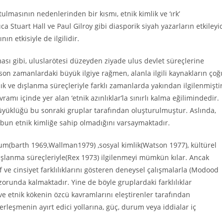
ulmasının nedenlerinden bir kısmı, etnik kimlik ve ‘ırk’
ca Stuart Hall ve Paul Gilroy gibi diasporik siyah yazarların etkileyic
n etkisiyle de ilgilidir.
ması gibi, uluslarötesi düzeyden ziyade ulus devlet süreçlerine
son zamanlardaki büyük ilgiye rağmen, alanla ilgili kaynakların çoğ
 ve dışlanma süreçleriyle farklı zamanlarda yakından ilgilenmiştir
ramı içinde yer alan ‘etnik azınlıklar’la sınırlı kalma eğilimindedir.
büyüklüğü bu sonraki gruplar tarafından oluşturulmuştur. Aslında,
rubun etnik kimliğe sahip olmadığını varsaymaktadır.
şum(barth 1969,Wallman1979) ,sosyal kimlik(Watson 1977), kültürel
dışlanma süreçleriyle(Rex 1973) ilgilenmeyi mümkün kılar. Ancak
f ve cinsiyet farklılıklarını gösteren deneysel çalışmalarla (Modood
 zorunda kalmaktadır. Yine de böyle gruplardaki farklılıklar
ve etnik kökenin özcü kavramlarını eleştirenler tarafından
yerleşmenin ayırt edici yollarına, güç, durum veya iddialar iç