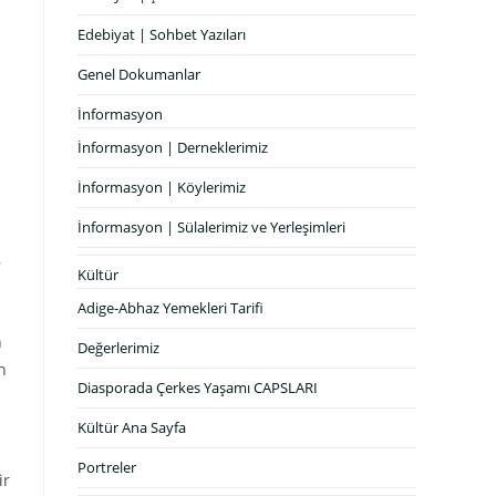
Edebiyat | Sohbet Yazıları
Genel Dokumanlar
İnformasyon
İnformasyon | Derneklerimiz
İnformasyon | Köylerimiz
İnformasyon | Sülalerimiz ve Yerleşimleri
,
Kültür
Adige-Abhaz Yemekleri Tarifi
h
Değerlerimiz
n
Diasporada Çerkes Yaşamı CAPSLARI
Kültür Ana Sayfa
Portreler
ir