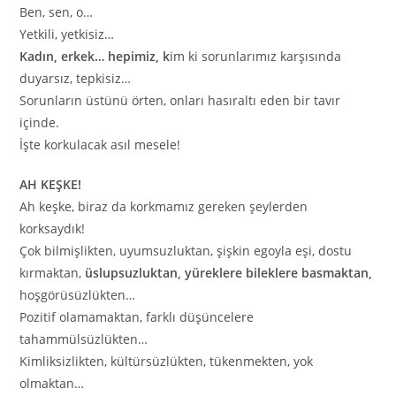
Ben, sen, o…
Yetkili, yetkisiz…
Kadın, erkek… hepimiz, k
im ki sorunlarımız karşısında
duyarsız, tepkisiz…
Sorunların üstünü örten, onları hasıraltı eden bir tavır
içinde.
İşte korkulacak asıl mesele!
AH KEŞKE!
Ah keşke, biraz da korkmamız gereken şeylerden
korksaydık!
Çok bilmişlikten, uyumsuzluktan, şişkin egoyla eşi, dostu
kırmaktan,
üslupsuzluktan, yüreklere bileklere basmaktan,
hoşgörüsüzlükten…
Pozitif olamamaktan, farklı düşüncelere
tahammülsüzlükten…
Kimliksizlikten, kültürsüzlükten, tükenmekten, yok
olmaktan…