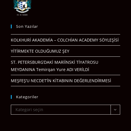
Son Yazılar
KOLKHURİ AKADEMİA – COLCHİAN ACADEMY SÖYLEŞİSİ
YİTİRMEKTE OLDUĞUMUZ ŞEY
ST. PETERSBURG’DAKİ MARİİNSKİ TİYATROSU
MEYDANINA Temirqan Yure ADI VERİLDİ
MEŞFEŞ’U NECDET’İN KİTABININ DEĞERLENDİRMESİ
Kategoriler
Kategoriler
Kategori seçin