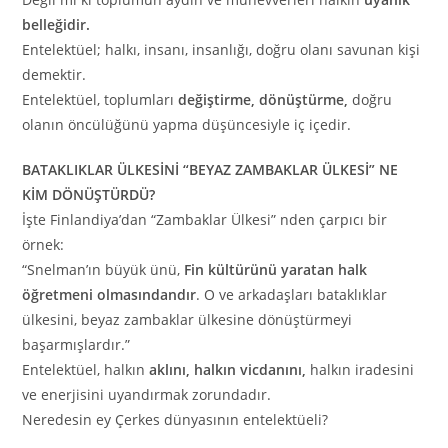
belleğidir.
Entelektüel; halkı, insanı, insanlığı, doğru olanı savunan kişi
demektir.
Entelektüel, toplumları
değiştirme, dönüştürme,
doğru
olanın öncülüğünü yapma düşüncesiyle iç içedir.
BATAKLIKLAR ÜLKESİNİ “BEYAZ ZAMBAKLAR ÜLKESİ” NE
KİM DÖNÜŞTÜRDÜ?
İşte Finlandiya’dan “Zambaklar Ülkesi” nden çarpıcı bir
örnek:
“Snelman’ın büyük ünü,
Fin kültürünü yaratan halk
öğretmeni olmasındandır
. O ve arkadaşları bataklıklar
ülkesini, beyaz zambaklar ülkesine dönüştürmeyi
başarmışlardır.”
Entelektüel, halkın
aklını, halkın vicdanını,
halkın iradesini
ve enerjisini uyandırmak zorundadır.
Neredesin ey Çerkes dünyasının entelektüeli?