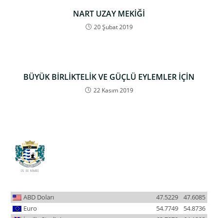
NART UZAY MEKİĞİ
20 Şubat 2019
BÜYÜK BİRLİKTELİK VE GÜÇLÜ EYLEMLER İÇİN
22 Kasım 2019
ABD Doları
47.5229
47.6085
Euro
54.7749
54.8736