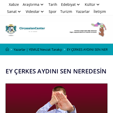
Skip
Xabze
Araştırma
Tarih
Edebiyat
Kültür
to
Sanat
Videolar
Spor
Turizm
Yazarlar
İletişim
content
Blog
>
Yazarlar | YEMUZ Nevzat Tarakçı
>
EY ÇERKES AYDINI SEN NERED
EY ÇERKES AYDINI SEN NEREDESİN