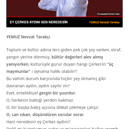
YEMUZ Nevzat Tarakçı
Toplum ve kültür adına ters giden pek çok şey varken, etraf,
yangın yerine dönmüş,
kültür değerleri alev almış
yanıyorken
, kültürüyle gurur duyan hangi Çerkes’in
“üç
maymunlar”
ı oynama hakkı olabilir?
Bu vahim durum karşısında hiçbir şey olmamış gibi
davranan aydın, aydın sayılır mı?
Evet, entelektüel
gergin bir şuurdur.
O, herkesin baktığı yerden bakmaz.
O, bir başka bakış açısına dikkat çekmeye çalışır.
O, can sıkan, düşündüren sorular sorar.
Hani neredesin ey Çerkes aydını?
Değil mi ki toplumun aydın ve münevverleri halkın
uyanık