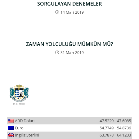
SORGULAYAN DENEMELER
14 Mart 2019
ZAMAN YOLCULUĞU MÜMKÜN MÜ?
31 Mart 2019
ABD Doları
47.5229
47.6085
Euro
54.7749
54.8736
İngiliz Sterlini
63.7878
64.1203