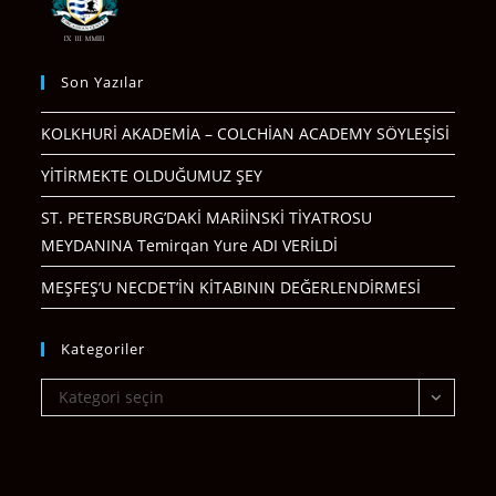
Son Yazılar
KOLKHURİ AKADEMİA – COLCHİAN ACADEMY SÖYLEŞİSİ
YİTİRMEKTE OLDUĞUMUZ ŞEY
ST. PETERSBURG’DAKİ MARİİNSKİ TİYATROSU
MEYDANINA Temirqan Yure ADI VERİLDİ
MEŞFEŞ’U NECDET’İN KİTABININ DEĞERLENDİRMESİ
Kategoriler
Kategoriler
Kategori seçin