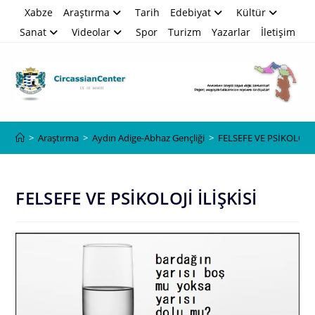
Skip
Xabze
Araştırma
Tarih
Edebiyat
Kültür
to
Sanat
Videolar
Spor
Turizm
Yazarlar
İletişim
content
Blog
>
Araştırma
>
Aydın Adige-Abhaz Gençliği
>
FELSEFE VE PSİKOLOJİ İ
FELSEFE VE PSİKOLOJİ İLİŞKİSİ