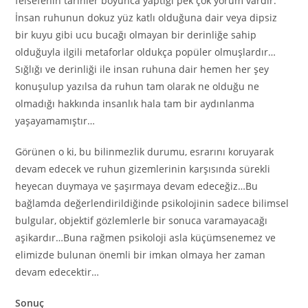
felsefenin tarihler boyunca yaptığı pek çok yorum vardır.
İnsan ruhunun dokuz yüz katlı olduğuna dair veya dipsiz
bir kuyu gibi ucu bucağı olmayan bir derinliğe sahip
olduğuyla ilgili metaforlar oldukça popüler olmuşlardır…
Sığlığı ve derinliği ile insan ruhuna dair hemen her şey
konuşulup yazılsa da ruhun tam olarak ne olduğu ne
olmadığı hakkında insanlık hala tam bir aydınlanma
yaşayamamıştır…
Görünen o ki, bu bilinmezlik durumu, esrarını koruyarak
devam edecek ve ruhun gizemlerinin karşısında sürekli
heyecan duymaya ve şaşırmaya devam edeceğiz…Bu
bağlamda değerlendirildiğinde psikolojinin sadece bilimsel
bulgular, objektif gözlemlerle bir sonuca varamayacağı
aşikardır…Buna rağmen psikoloji asla küçümsenemez ve
elimizde bulunan önemli bir imkan olmaya her zaman
devam edecektir…
Sonuç