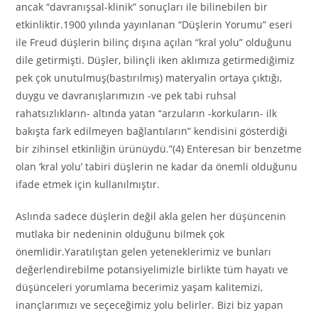
ancak “davranışsal-klinik” sonuçları ile bilinebilen bir
etkinliktir.1900 yılında yayınlanan “Düşlerin Yorumu” eseri
ile Freud düşlerin bilinç dışına açılan “kral yolu” olduğunu
dile getirmişti. Düşler, bilinçli iken aklımıza getirmediğimiz
pek çok unutulmuş(bastırılmış) materyalin ortaya çıktığı,
duygu ve davranışlarımızın -ve pek tabi ruhsal
rahatsızlıkların- altında yatan “arzuların -korkuların- ilk
bakışta fark edilmeyen bağlantıların” kendisini gösterdiği
bir zihinsel etkinliğin ürünüydü.”(4) Enteresan bir benzetme
olan ‘kral yolu’ tabiri düşlerin ne kadar da önemli olduğunu
ifade etmek için kullanılmıştır.
Aslında sadece düşlerin değil akla gelen her düşüncenin
mutlaka bir nedeninin olduğunu bilmek çok
önemlidir.Yaratılıştan gelen yeteneklerimiz ve bunları
değerlendirebilme potansiyelimizle birlikte tüm hayatı ve
düşünceleri yorumlama becerimiz yaşam kalitemizi,
inançlarımızı ve seçeceğimiz yolu belirler. Bizi biz yapan