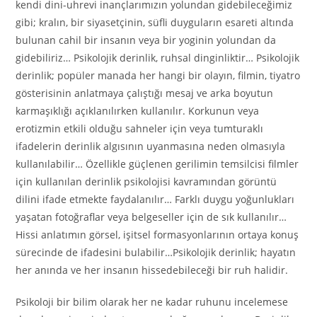
kendi dini-uhrevi inançlarımızın yolundan gidebileceğimiz
gibi; kralın, bir siyasetçinin, süfli duyguların esareti altında
bulunan cahil bir insanın veya bir yoginin yolundan da
gidebiliriz… Psikolojik derinlik, ruhsal dinginliktir… Psikolojik
derinlik; popüler manada her hangi bir olayın, filmin, tiyatro
gösterisinin anlatmaya çalıştığı mesaj ve arka boyutun
karmaşıklığı açıklanılırken kullanılır. Korkunun veya
erotizmin etkili olduğu sahneler için veya tumturaklı
ifadelerin derinlik algısının uyanmasına neden olmasıyla
kullanılabilir… Özellikle güçlenen gerilimin temsilcisi filmler
için kullanılan derinlik psikolojisi kavramından görüntü
dilini ifade etmekte faydalanılır… Farklı duygu yoğunlukları
yaşatan fotoğraflar veya belgeseller için de sık kullanılır…
Hissi anlatımın görsel, işitsel formasyonlarının ortaya konuş
sürecinde de ifadesini bulabilir…Psikolojik derinlik; hayatın
her anında ve her insanın hissedebileceği bir ruh halidir.
Psikoloji bir bilim olarak her ne kadar ruhunu incelemese