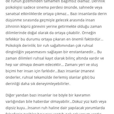
de ruhun gizeminden tamamen bağımsız olamaz. Derinlik
psikolojisi sadece sinema perdesi önünde, sahnede veya
sanatsal etkinliklerde ortaya çıkmaz… Bazı insanlarda derin
düşünme sırasında geçmişle gelecek arasında insan
zihninin köprü görevini yerine getirmekte olduğu zaman
dilimlerinde doğal olarak da ortaya çıkabilir. Örneğin
tefekkür bu durumu ortaya çıkaran en önemli faktördür…
Psikolojik derinlik; bir ruh sağaltımından çok ruhsal
dinginliğin yaşanmasını sağlayan bir enstantanedir… Bu
zaman dilimleri ruhsal kayıt olarak bilinç altında vardır ve
hep var olmaya devam edecektir… Zamanı yeri ve oluş
biçimi her insan için farklıdır…Bazı insanlar (manevi
önderler, ruhsal tekamülde ilerlemiş olanlar gibi) bu
derinliği daha sık deneyimleyebilirler.
Diğer yandan bazı insanlar ise böyle bir kavramın
varlığından bile haberdar olmayabilir…Dokuz yüz katlı veya
dipsiz kuyu…İnsanın ruh haline dair yapılacak yorumlarda