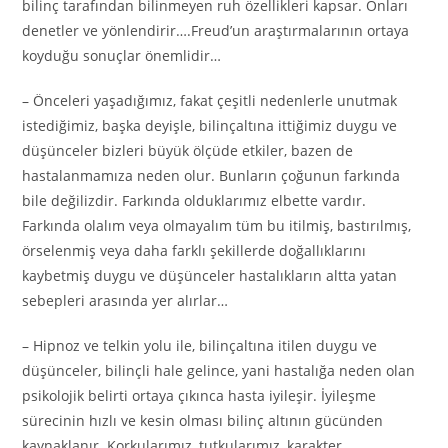
bilinç tarafından bilinmeyen ruh özellikleri kapsar. Onları
denetler ve yönlendirir….Freud’un araştırmalarının ortaya
koyduğu sonuçlar önemlidir…
– Önceleri yaşadığımız, fakat çeşitli nedenlerle unutmak
istediğimiz, başka deyişle, bilinçaltına ittiğimiz duygu ve
düşünceler bizleri büyük ölçüde etkiler, bazen de
hastalanmamıza neden olur. Bunların çoğunun farkında
bile değilizdir. Farkında olduklarımız elbette vardır.
Farkında olalım veya olmayalım tüm bu itilmiş, bastırılmış,
örselenmiş veya daha farklı şekillerde doğallıklarını
kaybetmiş duygu ve düşünceler hastalıkların altta yatan
sebepleri arasında yer alırlar…
– Hipnoz ve telkin yolu ile, bilinçaltına itilen duygu ve
düşünceler, bilinçli hale gelince, yani hastalığa neden olan
psikolojik belirti ortaya çıkınca hasta iyileşir. İyileşme
sürecinin hızlı ve kesin olması bilinç altının gücünden
kaynaklanır. Korkularımız, tutkularımız, karakter