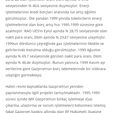
seviyesinden % 40,6 seviyesine düşmüştür. Enerji
işletmelerinin kredi borçları oranında ise artış eğilimi
görülmüştür. Öte yandan 1999 yılında tüketicilerin enerji
işletmelerine olan borç artış hızı 1995-1999 süresine göre
azalmıştır. RAO UES’in Eylül ayında % 28,75 seviyesinde olan
nakit para oranı, Ekim ayında % 29,67 seviyesine ulaşmıştır.
1999un dördüncü çeyreğinde gaz işletmelerinin likidite ve
gelirlerinde bozulma olduğu görülmüştür. 1999 Ağustos
ayında % 69,7 seviyesinde görülen nakit para oranı, Ekim
ayında % 46,4e düşmüştür. Bunun yanısıra, 1999 Kasım ayı
verilerine göre Gazprom’un borç ödemelerinde bir istikrara
ulaştığın görmekteyiz.
Halen resmi kaynaklarda Gazprom’un yeniden
yapılanmasıyla ilgili projeler tartışılmaktadır. 1995-1999
süresi içinde IMF Gazprom’un birkaç işletmeye (Gaz
çıkarma, ulaştırma ve sürüm işletmeleri) bölünmesi istemiş
fakat Gazprom baskısı altında olan RF Hükümeti, bugüne