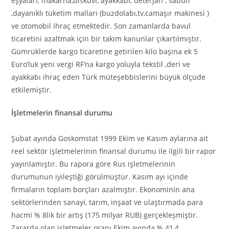
eşyaları, makarna,bisküvi, ayakkabı, deterjan , sabun
,dayanıklı tüketim malları (buzdolabı,tv,camaşır makinesi )
ve otomobil ihraç etmektedir. Son zamanlarda bavul
ticaretini azaltmak için bir takım kanunlar çıkartılmıştır.
Gümrüklerde kargo ticaretine getirilen kilo başına ek 5
Euro’luk yeni vergi RF’na kargo yoluyla tekstil ,deri ve
ayakkabı ihraç eden Türk müteşebbislerini büyük ölçüde
etkilemiştir.
İşletmelerin finansal durumu
Şubat ayında Goskomstat 1999 Ekim ve Kasım aylarına ait
reel sektör işletmelerinin finansal durumu ile ilgili bir rapor
yayınlamıştır. Bu rapora göre Rus işletmelerinin
durumunun iyileştiği görülmüştür. Kasım ayı içinde
firmaların toplam borçları azalmıştır. Ekonominin ana
sektörlerinden sanayi, tarım, inşaat ve ulaştırmada para
hacmi % 8lik bir artış (175 milyar RUB) gerçekleşmiştir.
Zararda olan işletmeler oranı Ekim ayında % 41,4