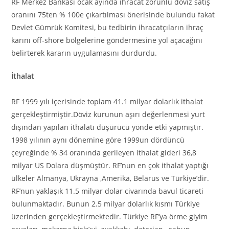
RF Merkez Bankası ocak ayında ihracat zorunlu döviz satış
oranını 75ten % 100e çıkartılması önerisinde bulundu fakat
Devlet Gümrük Komitesi, bu tedbirin ihracatçıların ihraç
karını off-shore bölgelerine göndermesine yol açacağını
belirterek kararın uygulamasını durdurdu.
İthalat
RF 1999 yılı içerisinde toplam 41.1 milyar dolarlık ithalat
gerçekleştirmiştir.Döviz kurunun aşırı değerlenmesi yurt
dışından yapılan ithalatı düşürücü yönde etki yapmıştır.
1998 yılının aynı dönemine göre 1999un dördüncü
çeyreğinde % 34 oranında gerileyen ithalat gideri 36,8
milyar US Dolara düşmüştür. RF’nun en çok ithalat yaptığı
ülkeler Almanya, Ukrayna ,Amerika, Belarus ve Türkiye’dir.
RF’nun yaklaşık 11.5 milyar dolar civarında bavul ticareti
bulunmaktadır. Bunun 2.5 milyar dolarlık kısmı Türkiye
üzerinden gerçekleştirmektedir. Türkiye RF’ya örme giyim