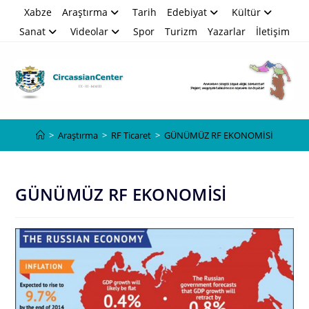
Skip
Xabze
Araştırma
Tarih
Edebiyat
Kültür
to
Sanat
Videolar
Spor
Turizm
Yazarlar
İletişim
content
Blog
>
Araştırma
>
RF Ticaret
>
GÜNÜMÜZ RF EKONOMİSİ
GÜNÜMÜZ RF EKONOMİSİ