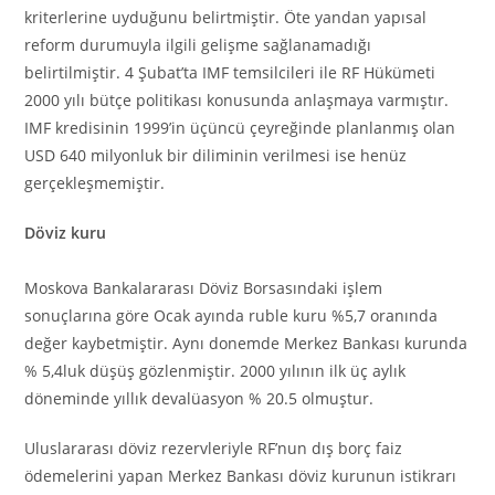
kriterlerine uyduğunu belirtmiştir. Öte yandan yapısal
reform durumuyla ilgili gelişme sağlanamadığı
belirtilmiştir. 4 Şubat’ta IMF temsilcileri ile RF Hükümeti
2000 yılı bütçe politikası konusunda anlaşmaya varmıştır.
IMF kredisinin 1999’in üçüncü çeyreğinde planlanmış olan
USD 640 milyonluk bir diliminin verilmesi ise henüz
gerçekleşmemiştir.
Döviz kuru
Moskova Bankalararası Döviz Borsasındaki işlem
sonuçlarına göre Ocak ayında ruble kuru %5,7 oranında
değer kaybetmiştir. Aynı donemde Merkez Bankası kurunda
% 5,4luk düşüş gözlenmiştir. 2000 yılının ilk üç aylık
döneminde yıllık devalüasyon % 20.5 olmuştur.
Uluslararası döviz rezervleriyle RF’nun dış borç faiz
ödemelerini yapan Merkez Bankası döviz kurunun istikrarı