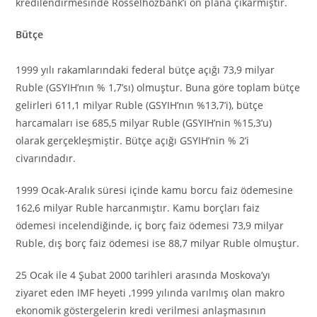
kredilendirmesinde Rosselhozbank’ı ön plana çıkarmıştır.
Bütçe
1999 yılı rakamlarındaki federal bütçe açığı 73,9 milyar
Ruble (GSYIH’nın % 1,7’sı) olmuştur. Buna göre toplam bütçe
gelirleri 611,1 milyar Ruble (GSYIH’nın %13,7’i), bütçe
harcamaları ise 685,5 milyar Ruble (GSYIH’nin %15,3’u)
olarak gerçekleşmiştir. Bütçe açığı GSYIH’nin % 2’i
civarındadır.
1999 Ocak-Aralık süresi içinde kamu borcu faiz ödemesine
162,6 milyar Ruble harcanmıştır. Kamu borçları faiz
ödemesi incelendiğinde, iç borç faiz ödemesi 73,9 milyar
Ruble, dış borç faiz ödemesi ise 88,7 milyar Ruble olmuştur.
25 Ocak ile 4 Şubat 2000 tarihleri arasında Moskova’yı
ziyaret eden IMF heyeti ,1999 yılında varılmış olan makro
ekonomik göstergelerin kredi verilmesi anlaşmasının