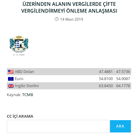
ÜZERİNDEN ALANIN VERGİLERDE ÇİFTE
VERGİLENDİRMEYİ ÖNLEME ANLAŞMASI
14 Mart 2019
ABD Doları
47.4881
47.5736
Euro
54.8100
54.9087
İngiliz Sterlini
63.8450
64.1778
Kaynak:
TCMB
CC İÇİ ARAMA
ARA