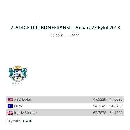
2. ADIGE DİLİ KONFERANSI | Ankara27 Eylül 2013
20 Kasım 2022
ABD Doları
47.5229
47.6085
Euro
54.7749
54.8736
İngiliz Sterlini
63.7878
64.1203
Kaynak:
TCMB