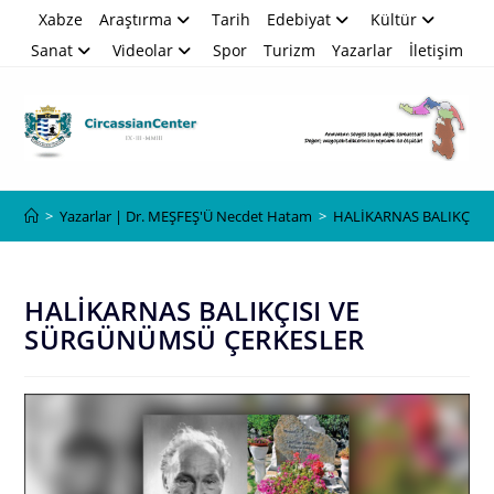
Skip
Xabze
Araştırma
Tarih
Edebiyat
Kültür
to
Sanat
Videolar
Spor
Turizm
Yazarlar
İletişim
content
Blog
>
Yazarlar | Dr. MEŞFEŞ'Ü Necdet Hatam
>
HALİKARNAS BALIKÇISI
HALİKARNAS BALIKÇISI VE
SÜRGÜNÜMSÜ ÇERKESLER