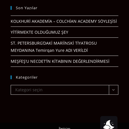
Son Yazılar
KOLKHURİ AKADEMİA – COLCHİAN ACADEMY SÖYLEŞİSİ
YİTİRMEKTE OLDUĞUMUZ ŞEY
ST. PETERSBURG’DAKİ MARİİNSKİ TİYATROSU
MEYDANINA Temirqan Yure ADI VERİLDİ
MEŞFEŞ’U NECDET’İN KİTABININ DEĞERLENDİRMESİ
Kategoriler
Kategoriler
Kategori seçin
İletişim