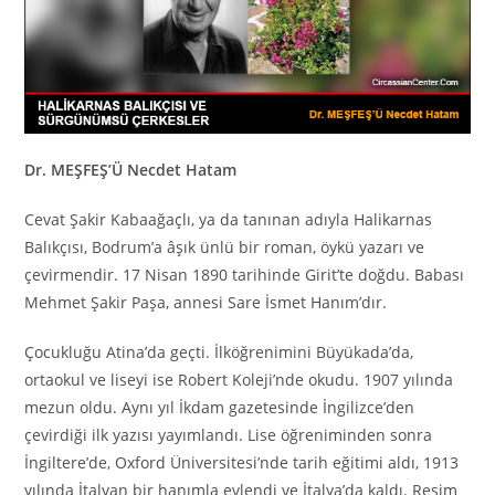
Dr. MEŞFEŞ’Ü Necdet Hatam
Cevat Şakir Kabaağaçlı, ya da tanınan adıyla Halikarnas
Balıkçısı, Bodrum’a âşık ünlü bir roman, öykü yazarı ve
çevirmendir. 17 Nisan 1890 tarihinde Girit’te doğdu. Babası
Mehmet Şakir Paşa, annesi Sare İsmet Hanım’dır.
Çocukluğu Atina’da geçti. İlköğrenimini Büyükada’da,
ortaokul ve liseyi ise Robert Koleji’nde okudu. 1907 yılında
mezun oldu. Aynı yıl İkdam gazetesinde İngilizce’den
çevirdiği ilk yazısı yayımlandı. Lise öğreniminden sonra
İngiltere’de, Oxford Üniversitesi’nde tarih eğitimi aldı, 1913
yılında İtalyan bir hanımla evlendi ve İtalya’da kaldı. Resim