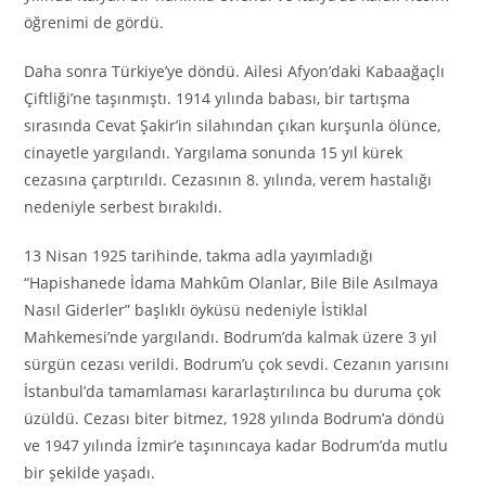
öğrenimi de gördü.
Daha sonra Türkiye’ye döndü. Ailesi Afyon’daki Kabaağaçlı
Çiftliği’ne taşınmıştı. 1914 yılında babası, bir tartışma
sırasında Cevat Şakir’in silahından çıkan kurşunla ölünce,
cinayetle yargılandı. Yargılama sonunda 15 yıl kürek
cezasına çarptırıldı. Cezasının 8. yılında, verem hastalığı
nedeniyle serbest bırakıldı.
13 Nisan 1925 tarihinde, takma adla yayımladığı
“Hapishanede İdama Mahkûm Olanlar, Bile Bile Asılmaya
Nasıl Giderler” başlıklı öyküsü nedeniyle İstiklal
Mahkemesi’nde yargılandı. Bodrum’da kalmak üzere 3 yıl
sürgün cezası verildi. Bodrum’u çok sevdi. Cezanın yarısını
İstanbul’da tamamlaması kararlaştırılınca bu duruma çok
üzüldü. Cezası biter bitmez, 1928 yılında Bodrum’a döndü
ve 1947 yılında İzmir’e taşınıncaya kadar Bodrum’da mutlu
bir şekilde yaşadı.