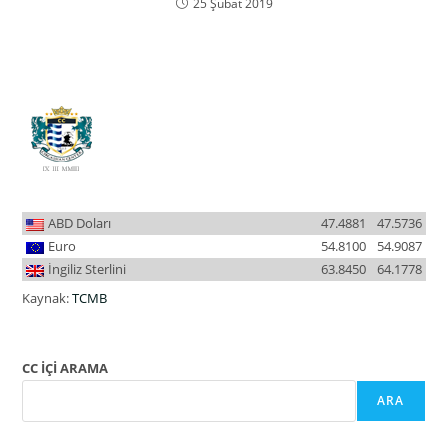
25 Şubat 2019
ABD Doları
47.4881
47.5736
Euro
54.8100
54.9087
İngiliz Sterlini
63.8450
64.1778
Kaynak:
TCMB
CC İÇİ ARAMA
ARA