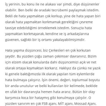
İş yerinin, bu konu ile ne alakası var şimdi, diye düşünenler
olabilir. Ben belki de oradaki tecrübemi paylaşmak istedim.
Bekli de hata yapmaktan çok korkup, yine de hata yapan biri
olarak hata yapmaktan korkmamak gerektiğini çevreme
tavsiye edebildiğimi örneklemek istedim. Sonuçta hata
yapmaktan korkmayarak, kendine ve iş arkadaşlarına
güvenen, sağlıklı bir iş ortamı yakalayabilmişimdir.
Hata yapma düşüncesi, biz Çerkesleri en çok korkutan
şeydir. Bu yüzden çoğu zaman çekimser davranırız. Bizim
için elzem olacak konularda dahi düşüncemizi açık ve net
olarak ortaya koymaktan korkarız. Haklıyız da çünkü ne yazık
ki genele baktığımızda ilk olarak yapılan tüm eylemlerde
hata bulmaya çalışırız. İşin önemi, değeri, toplumsal boyutu
bir anda unutulur ve belki kullanılan bir kelimede, beklide
en ufak bir davranışta hemen hata ararız. Bütün bir olay
karşımıza koca bir hataymış gibi konulmaya çalışılır. O
yüzden sanırım en çok FSB ajanı, MİT ajanı, Mossad Ajanı,