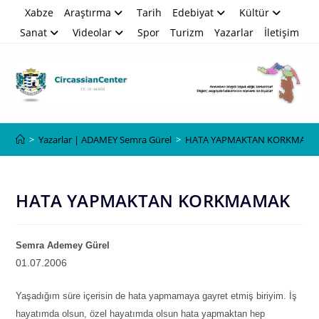
Skip
Xabze
Araştırma
Tarih
Edebiyat
Kültür
to
Sanat
Videolar
Spor
Turizm
Yazarlar
İletişim
content
Blog
>
Yazarlar | ADAMEY Semra Gürel
>
HATA YAPMAKTAN KORKMAM
HATA YAPMAKTAN KORKMAMAK
Semra Ademey
G
ürel
01.07.2006
Yaşadığım süre içerisin de hata yapmamaya gayret etmiş biriyim. İş
hayatımda olsun, özel hayatımda olsun hata yapmaktan hep