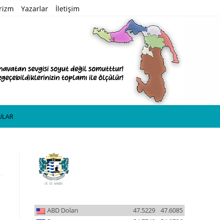
rizm
Yazarlar
İletişim
ULAR
ABD Doları
47.5229
47.6085