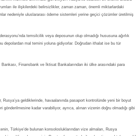
ları ile ilişkilerdeki belirsizlikler, zaman zaman, önemli miktarlardaki
unlar nedeniyle uluslararası ödeme sistemleri yerine geçici çözümler üretilmiş
derasyonu’nda temsilcilik veya deposunun olup olmadığı hususuna ağırlık
u depolardan mal temini yoluna gidiyorlar. Doğrudan ithalat ise bu tür
 Bankası, Finansbank ve İktisat Bankalarından iki ülke arasındaki para
, Rusya’ya geldiklerinde, havaalanında pasaport kontrolünde yeni bir boyut
gönderilmesine kadar varabiliyor, ayrıca, alınan vizenin doğru olmadığı gibi
nin, Türkiye’de bulunan konsolosluklarından vize almaları, Rusya