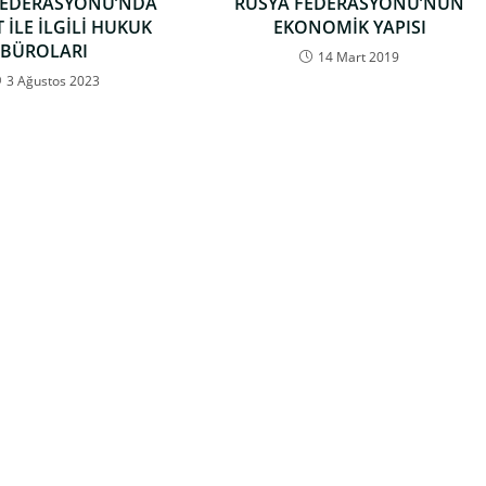
FEDERASYONU’NDA
RUSYA FEDERASYONU’NUN
 İLE İLGİLİ HUKUK
EKONOMİK YAPISI
BÜROLARI
14 Mart 2019
3 Ağustos 2023