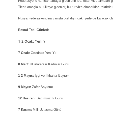
Federasyonu’na ticari amaçla gidenlerin ise, ticari vize almaları 
Ticari amaçla bu ülkeye gidenler, bu tür vize almadıkları taktirde ü
Rusya Federasyonu’na varışta otel dışındaki yerlerde kalacak olan
Resmi Tatil Günleri:
1-2 Ocak:
Yeni Yıl
7 Ocak:
Ortodoks Yeni Yılı
8 Mart:
Uluslararası Kadınlar Günü
1-2 Mayıs:
İşçi ve İlkbahar Bayramı
9 Mayıs:
Zafer Bayramı
12 Haziran:
Bağımsızlık Günü
7 Kasım:
Milli Uzlaşma Günü