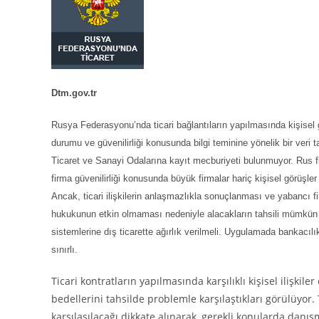
Dtm.gov.tr
Rusya Federasyonu’nda ticari bağlantıların yapılmasında kişisel gör
durumu ve güvenilirliği konusunda bilgi teminine yönelik bir veri
Ticaret ve Sanayi Odalarına kayıt mecburiyeti bulunmuyor. Rus 
firma güvenilirliği konusunda büyük firmalar hariç kişisel görüşle
Ancak, ticari ilişkilerin anlaşmazlıkla sonuçlanması ve yabancı
hukukunun etkin olmaması nedeniyle alacakların tahsili mümkün o
sistemlerine dış ticarette ağırlık verilmeli. Uygulamada bankacılı
sınırlı.
Ticari kontratların yapılmasında karşılıklı kişisel iliş
bedellerini tahsilde problemle karşılaştıkları görülüyor
karşılaşılacağı dikkate alınarak, gerekli konularda danı