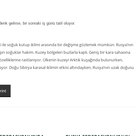
k gelirse, bir sonraki iş günü tatil oluyor.
klimi ile soğuk kutup iklimi arasında bir değişme gözlemek mümkün. Rusya’nın
rı soğuklar hakim. Kuzey bölgeleri buzlarla kaplı. Geniş bir kara sahasına
zelliklerine rastlanıyor. Ülkenin kuzeyi Arktik kuşağında bulunurken,
lüyor. Doğu Sibirya karasal iklimin etkisi altındayken, Rusya’nın uzak doğusu
rint