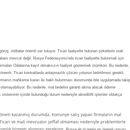
üş, intibalar önemli yer tutuyor. Ticari faaliyette bulunan şirketlerin mali
 tabanı mevcut değil. Rusya Federasyonu’nda ticari faaliyette bulunmak için
firmaları Odalarına kayıt olmaksızın faaliyet göstermek mümkün. Bu nedenle,
r önemli. Ticari kontratlarda anlaşmazlık çözüm yolunun belirtilmesi gerekli.
 firmanın mahkeme kararı ile haklı bulunması durumunda bile uygulamada takip
lamayabiliyor. Bu nedenle, mal bedelini garanti altına alacak ödeme
k sisteminin içinde bulunduğu durum nedeniyle akreditifli işlemler oldukça
kiler önem kazanmış durumda. Konsinye satış yapan firmaların mal
. Ticari ve mali mevzuatın şeffaf olmaması nedeniyle problemlerle
şmanlık hizmeti alınması gerekiyor.
Rusya ile ticaretin en önemli unsuru