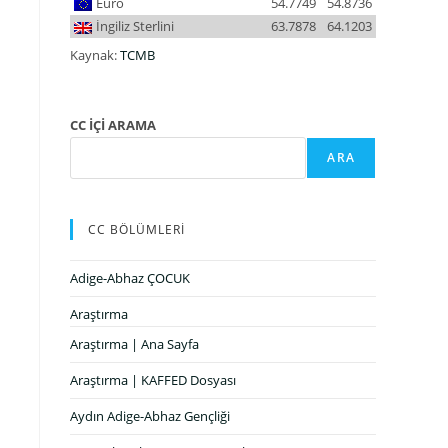
Euro
54.7749
54.8736
İngiliz Sterlini
63.7878
64.1203
Kaynak:
TCMB
CC İÇİ ARAMA
ARA
CC BÖLÜMLERİ
Adige-Abhaz ÇOCUK
Araştırma
Araştırma | Ana Sayfa
Araştırma | KAFFED Dosyası
Aydın Adige-Abhaz Gençliği