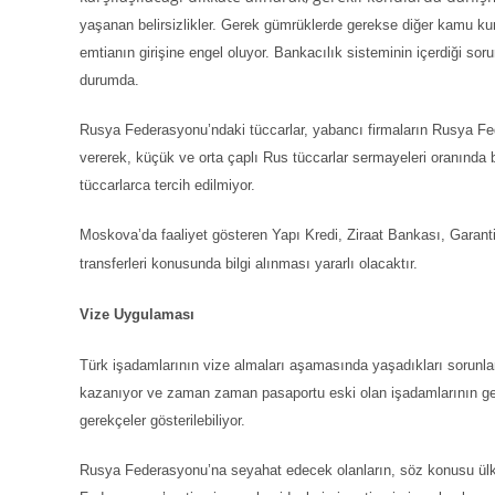
yaşanan belirsizlikler. Gerek gümrüklerde gerekse diğer kamu kurum
emtianın girişine engel oluyor. Bankacılık sisteminin içerdiği sor
durumda.
Rusya Federasyonu’ndaki tüccarlar, yabancı firmaların Rusya Fe
vererek, küçük ve orta çaplı Rus tüccarlar sermayeleri oranında b
tüccarlarca tercih edilmiyor.
Moskova’da faaliyet gösteren Yapı Kredi, Ziraat Bankası, Garanti
transferleri konusunda bilgi alınması yararlı olacaktır.
Vize Uygulaması
Türk
işadamlarının vize almaları aşamasında yaşadıkları sorunlar
kazanıyor ve zaman zaman pasaportu eski olan işadamlarının geri 
gerekçeler gösterilebiliyor.
Rusya Federasyonu’na seyahat edecek olanların, söz konusu ülke