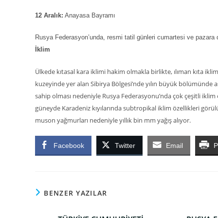
12 Aralık:
Anayasa Bayramı
Rusya Federasyon’unda, resmi tatil günleri cumartesi ve pazara den
İklim
Ülkede kıtasal kara iklimi hakim olmakla birlikte, ılıman kıta i
kuzeyinde yer alan Sibirya Bölgesi’nde yılın büyük bölümünde aşı
sahip olması nedeniyle Rusya Federasyonu’nda çok çeşitli iklim ö
güneyde Karadeniz kıyılarında subtropikal iklim özellikleri görü
muson yağmurları nedeniyle yıllık bin mm yağış alıyor.
Facebook
Twitter
Email
P
BENZER YAZILAR