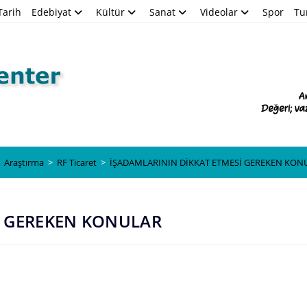
Tarih
Edebiyat
Kültür
Sanat
Videolar
Spor
Tu
Blog
Araştırma
>
RF Ticaret
>
İŞADAMLARININ DİKKAT ETMESİ GEREKEN KON
İ GEREKEN KONULAR