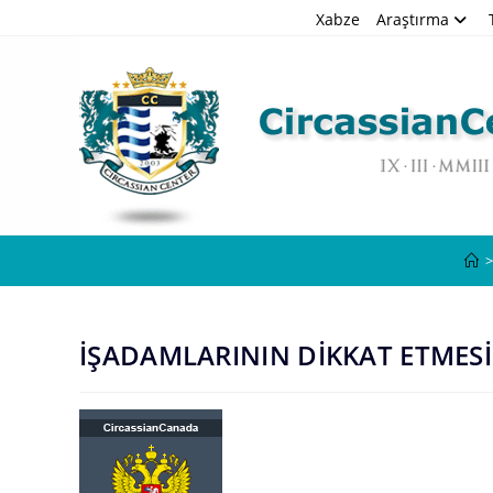
Skip
Xabze
Araştırma
to
content
>
İŞADAMLARININ DİKKAT ETMES