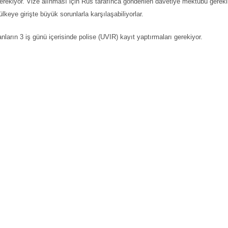
gerekiyor. Vize alınması için Rus tarafınca gönderilen davetiye mektubu gerekl
lkeye girişte büyük sorunlarla karşılaşabiliyorlar.
ların 3 iş günü içerisinde polise (UVIR) kayıt yaptırmaları gerekiyor.