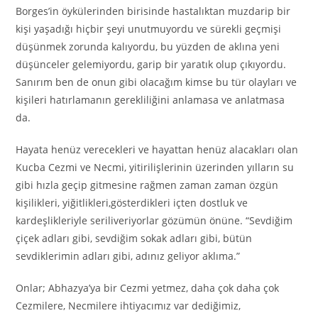
Borges’in öykülerinden birisinde hastalıktan muzdarip bir
kişi yaşadığı hiçbir şeyi unutmuyordu ve sürekli geçmişi
düşünmek zorunda kalıyordu, bu yüzden de aklına yeni
düşünceler gelemiyordu, garip bir yaratık olup çıkıyordu.
Sanırım ben de onun gibi olacağım kimse bu tür olayları ve
kişileri hatırlamanın gerekliliğini anlamasa ve anlatmasa
da.
Hayata henüz verecekleri ve hayattan henüz alacakları olan
Kucba Cezmi ve Necmi, yitirilişlerinin üzerinden yılların su
gibi hızla geçip gitmesine rağmen zaman zaman özgün
kişilikleri, yiğitlikleri,gösterdikleri içten dostluk ve
kardeşlikleriyle seriliveriyorlar gözümün önüne. “Sevdiğim
çiçek adları gibi, sevdiğim sokak adları gibi, bütün
sevdiklerimin adları gibi, adınız geliyor aklıma.”
Onlar; Abhazya’ya bir Cezmi yetmez, daha çok daha çok
Cezmilere, Necmilere ihtiyacımız var dediğimiz,