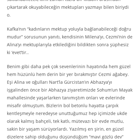
çıkartarak okuyabileceğin mektupları yazmayı bilen biriydi
o.
Kafka’nın “kadınların mektup yoluyla bağlanabileceği doğru
mudur” sorusunun yanıtı, kendisinin Milena’yı, Cezmi’nin de
Alina’yı mektuplarıyla etkilediğini bildikten sonra şüphesiz
ki ‘evet’tir..
Benim gibi daha pek çok sevenlerinin hayatında hem güzel
hem hüzünlü hem derin bir yer bırakmıştır Cezmi ağabey.
Eşi Alina ve oğulları Nart’la Gürcistan’ın Abhazya’yı
işgalinden önce bir Abhazya ziyaretimizde Sohum’un Mayak
mahallesinde yaşarlarken tanımıştım onları ve evlerinde
misafir olmuştum. Bizlerin bol betonlu hayatta çarpık
kentleşmeyle neredeyse unuttuğumuz hep içimizde ukde
olarak kalmış bahçeli, tek katlı, mütevazı bir evde mutlu,
sakin bir yaşam sürüyorlardı. Yazılmış en şirin, en güzel
dizelere sahip olduğunu düşündüğüm “mavi gözlü dev”