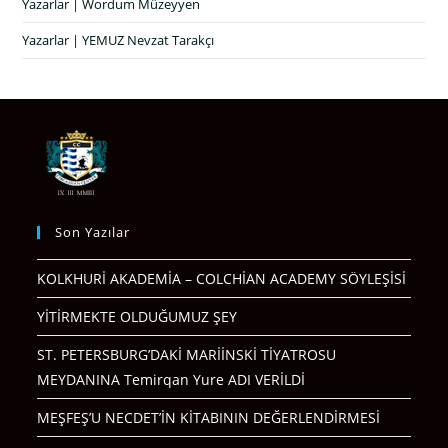
Yazarlar | Wordum Müzeyyen
Yazarlar | YEMUZ Nevzat Tarakçı
Son Yazılar
KOLKHURİ AKADEMİA – COLCHİAN ACADEMY SÖYLEŞİSİ
YİTİRMEKTE OLDUĞUMUZ ŞEY
ST. PETERSBURG’DAKİ MARİİNSKİ TİYATROSU
MEYDANINA Temirqan Yure ADI VERİLDİ
MEŞFEŞ’U NECDET’İN KİTABININ DEĞERLENDİRMESİ