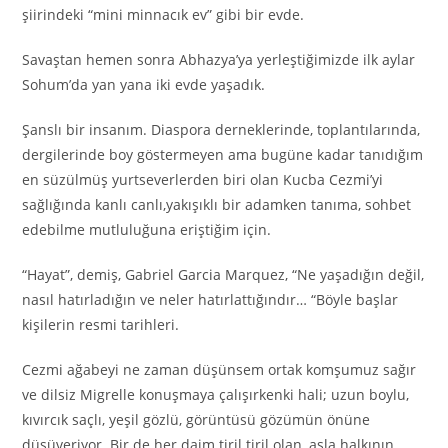
şiirindeki “mini minnacık ev” gibi bir evde.
Savaştan hemen sonra Abhazya’ya yerleştiğimizde ilk aylar
Sohum’da yan yana iki evde yaşadık.
Şanslı bir insanım. Diaspora derneklerinde, toplantılarında,
dergilerinde boy göstermeyen ama bugüne kadar tanıdığım
en süzülmüş yurtseverlerden biri olan Kucba Cezmi’yi
sağlığında kanlı canlı,yakışıklı bir adamken tanıma, sohbet
edebilme mutluluğuna eriştiğim için.
“Hayat”, demiş, Gabriel Garcia Marquez, “Ne yaşadığın değil,
nasıl hatırladığın ve neler hatırlattığındır… “Böyle başlar
kişilerin resmi tarihleri.
Cezmi ağabeyi ne zaman düşünsem ortak komşumuz sağır
ve dilsiz Migrelle konuşmaya çalışırkenki hali; uzun boylu,
kıvırcık saçlı, yeşil gözlü, görüntüsü gözümün önüne
düşüveriyor. Bir de her daim tiril tiril olan, asla halkının,