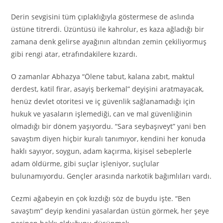
Derin sevgisini tüm çıplaklığıyla göstermese de aslında
üstüne titrerdi. Üzüntüsü ile kahrolur, es kaza ağladığı bir
zamana denk gelirse ayağının altından zemin çekiliyormuş
gibi rengi atar, etrafındakilere kızardı.
O zamanlar Abhazya “Ölene tabut, kalana zabıt, maktul
derdest, katil firar, asayiş berkemal” deyişini aratmayacak,
henüz devlet otoritesi ve iç güvenlik sağlanamadığı için
hukuk ve yasaların işlemediği, can ve mal güvenliğinin
olmadığı bir dönem yaşıyordu. “Sara seybaşıveyt” yani ben
savaştım diyen hiçbir kuralı tanımıyor, kendini her konuda
haklı sayıyor, soygun, adam kaçırma, kişisel sebeplerle
adam öldürme, gibi suçlar işleniyor, suçlular
bulunamıyordu. Gençler arasında narkotik bağımlıları vardı.
Cezmi ağabeyin en çok kızdığı söz de buydu işte. “Ben
savaştım” deyip kendini yasalardan üstün görmek, her şeye