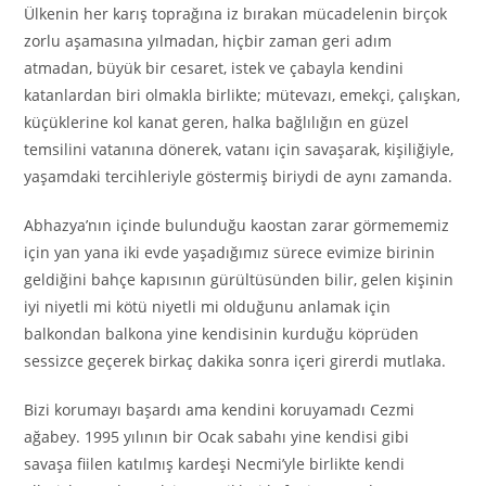
Ülkenin her karış toprağına iz bırakan mücadelenin birçok
zorlu aşamasına yılmadan, hiçbir zaman geri adım
atmadan, büyük bir cesaret, istek ve çabayla kendini
katanlardan biri olmakla birlikte; mütevazı, emekçi, çalışkan,
küçüklerine kol kanat geren, halka bağlılığın en güzel
temsilini vatanına dönerek, vatanı için savaşarak, kişiliğiyle,
yaşamdaki tercihleriyle göstermiş biriydi de aynı zamanda.
Abhazya’nın içinde bulunduğu kaostan zarar görmememiz
için yan yana iki evde yaşadığımız sürece evimize birinin
geldiğini bahçe kapısının gürültüsünden bilir, gelen kişinin
iyi niyetli mi kötü niyetli mi olduğunu anlamak için
balkondan balkona yine kendisinin kurduğu köprüden
sessizce geçerek birkaç dakika sonra içeri girerdi mutlaka.
Bizi korumayı başardı ama kendini koruyamadı Cezmi
ağabey. 1995 yılının bir Ocak sabahı yine kendisi gibi
savaşa fiilen katılmış kardeşi Necmi’yle birlikte kendi