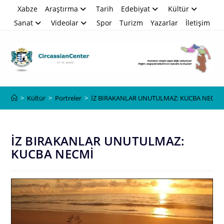
Skip
Xabze
Araştırma
Tarih
Edebiyat
Kültür
to
Sanat
Videolar
Spor
Turizm
Yazarlar
İletişim
content
Blog
>
Kültür
>
Portreler
>
İZ BIRAKANLAR UNUTULMAZ: KUCBA NECMİ
İZ BIRAKANLAR UNUTULMAZ:
KUCBA NECMİ