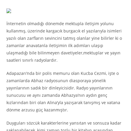
İnternetin olmadığı dönemde mektupla iletişim yolunu
kullanmış, üzerinde kargacık burgacık el yazılarıyla isimleri
yazılı olan zarfların sevincini tatmış olanlar yine bilirler ki o
zamanlar anavatanla iletişimin ilk adımları ulaşıp
ulaşmadığı bile bilinmeyen davetiyeler,mektuplar ve yayın
saatleri sınırlı radyolardır.
Adapazarı’nda bir polis memuru olan Kucba Cezmi, işte o
zamanlarda Abhaz radyosunun diasporaya yönelik
yayınlarının sadık bir dinleyicisidir. Radyo yayınlarının
sunucusu ve aynı zamanda Abhazya’nın aydın genç
kızlarından biri olan Alina’yla yazışarak tanışmış ve vatana
dönme arzusu güç kazanmıştır.
Duyguları sözcük karakterlerine yansıtan ve sonsuza kadar
saklanabilecek, kimi zaman tozlu bir kitabın arasından