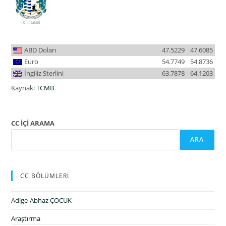
ABD Doları
47.5229
47.6085
Euro
54.7749
54.8736
İngiliz Sterlini
63.7878
64.1203
Kaynak:
TCMB
CC İÇİ ARAMA
ARA
CC BÖLÜMLERİ
Adige-Abhaz ÇOCUK
Araştırma