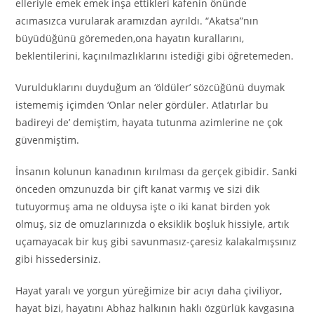
elleriyle emek emek inşa ettikleri kafenin önünde
acımasızca vurularak aramızdan ayrıldı. “Akatsa”nın
büyüdüğünü göremeden,ona hayatın kurallarını,
beklentilerini, kaçınılmazlıklarını istediği gibi öğretemeden.
Vurulduklarını duyduğum an ‘öldüler’ sözcüğünü duymak
istememiş içimden ‘Onlar neler gördüler. Atlatırlar bu
badireyi de’ demiştim, hayata tutunma azimlerine ne çok
güvenmiştim.
İnsanın kolunun kanadının kırılması da gerçek gibidir. Sanki
önceden omzunuzda bir çift kanat varmış ve sizi dik
tutuyormuş ama ne olduysa işte o iki kanat birden yok
olmuş, siz de omuzlarınızda o eksiklik boşluk hissiyle, artık
uçamayacak bir kuş gibi savunmasız-çaresiz kalakalmışsınız
gibi hissedersiniz.
Hayat yaralı ve yorgun yüreğimize bir acıyı daha çiviliyor,
hayat bizi, hayatını Abhaz halkının haklı özgürlük kavgasına