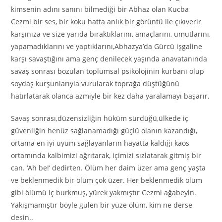
kimsenin adını sanını bilmediği bir Abhaz olan Kucba
Cezmi bir ses, bir koku hatta anlık bir görüntü ile çıkıverir
karşınıza ve size yarıda bıraktıklarını, amaçlarını, umutlarını,
yapamadıklarını ve yaptıklarını,Abhazya’da Gürcü işgaline
karşı savaştığını ama genç denilecek yaşında anavatanında
savaş sonrası bozulan toplumsal psikolojinin kurbanı olup
soydaş kurşunlarıyla vurularak toprağa düştüğünü
hatırlatarak olanca azmiyle bir kez daha yaralamayı başarır.
Savaş sonrası,düzensizliğin hüküm sürdüğü,ülkede iç
güvenliğin henüz sağlanamadığı güçlü olanın kazandığı,
ortama en iyi uyum sağlayanların hayatta kaldığı kaos
ortamında kalbimizi ağrıtarak, içimizi sızlatarak gitmiş bir
can. ‘Ah be!’ dedirten. Ölüm her daim üzer ama genç yaşta
ve beklenmedik bir ölüm çok üzer. Her beklenmedik ölüm
gibi ölümü iç burkmuş, yürek yakmıştır Cezmi ağabeyin.
Yakışmamıştır böyle gülen bir yüze ölüm, kim ne derse
desin..