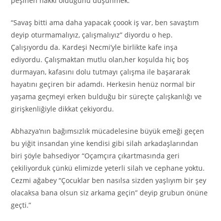
peşinen hakkı olduğunu düşünmek.
“Savaş bitti ama daha yapacak çoook iş var, ben savaştım
deyip oturmamalıyız, çalışmalıyız” diyordu o hep.
Çalışıyordu da. Kardeşi Necmi’yle birlikte kafe inşa
ediyordu. Çalışmaktan mutlu olan,her koşulda hiç boş
durmayan, kafasını dolu tutmayı çalışma ile başararak
hayatını geçiren bir adamdı. Herkesin henüz normal bir
yaşama geçmeyi erken bulduğu bir süreçte çalışkanlığı ve
girişkenliğiyle dikkat çekiyordu.
Abhazya‘nın bağımsızlık mücadelesine büyük emeği geçen
bu yiğit insandan yine kendisi gibi silah arkadaşlarından
biri şöyle bahsediyor “Oçamçıra çıkartmasında geri
çekiliyorduk çünkü elimizde yeterli silah ve cephane yoktu.
Cezmi ağabey “Çocuklar ben nasılsa sizden yaşlıyım bir şey
olacaksa bana olsun siz arkama geçin” deyip grubun önüne
geçti.”