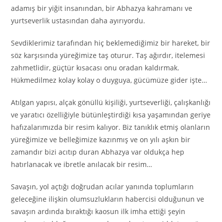
adamış bir yiğit insanından, bir Abhazya kahramanı ve
yurtseverlik ustasından daha ayırıyordu.
Sevdiklerimiz tarafından hiç beklemediğimiz bir hareket, bir
söz karşısında yüreğimize taş oturur. Taş ağırdır, itelemesi
zahmetlidir, güçtür kısacası onu oradan kaldırmak.
Hükmedilmez kolay kolay o duyguya, gücümüze gider işte…
Atılgan yapısı, alçak gönüllü kişiliği, yurtseverliği, çalışkanlığı
ve yaratıcı özelliğiyle bütünleştirdiği kısa yaşamından geriye
hafızalarımızda bir resim kalıyor. Biz tanıklık etmiş olanların
yüreğimize ve belleğimize kazınmış ve on yılı aşkın bir
zamandır bizi acıtıp duran Abhazya var oldukça hep
hatırlanacak ve ibretle anılacak bir resim…
Savaşın, yol açtığı doğrudan acılar yanında toplumların
geleceğine ilişkin olumsuzlukların habercisi olduğunun ve
savaşın ardında bıraktığı kaosun ilk imha ettiği şeyin