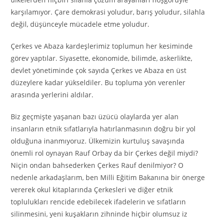
karşılamıyor. Çare demokrasi yoludur, barış yoludur, silahla
değil, düşünceyle mücadele etme yoludur.
Çerkes ve Abaza kardeşlerimiz toplumun her kesiminde
görev yaptılar. Siyasette, ekonomide, bilimde, askerlikte,
devlet yönetiminde çok sayıda Çerkes ve Abaza en üst
düzeylere kadar yükseldiler. Bu topluma yön verenler
arasında yerlerini aldılar.
Biz geçmişte yaşanan bazı üzücü olaylarda yer alan
insanların etnik sıfatlarıyla hatırlanmasının doğru bir yol
olduğuna inanmıyoruz. Ülkemizin kurtuluş savaşında
önemli rol oynayan Rauf Orbay da bir Çerkes değil miydi?
Niçin ondan bahsederken Çerkes Rauf denilmiyor? O
nedenle arkadaşlarım, ben Milli Eğitim Bakanına bir önerge
vererek okul kitaplarında Çerkesleri ve diğer etnik
toplulukları rencide edebilecek ifadelerin ve sıfatların
silinmesini, yeni kuşakların zihninde hiçbir olumsuz iz