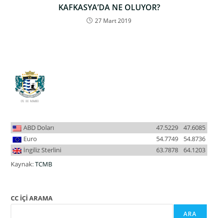
KAFKASYA’DA NE OLUYOR?
27 Mart 2019
ABD Doları
47.5229
47.6085
Euro
54.7749
54.8736
İngiliz Sterlini
63.7878
64.1203
Kaynak:
TCMB
CC İÇİ ARAMA
ARA