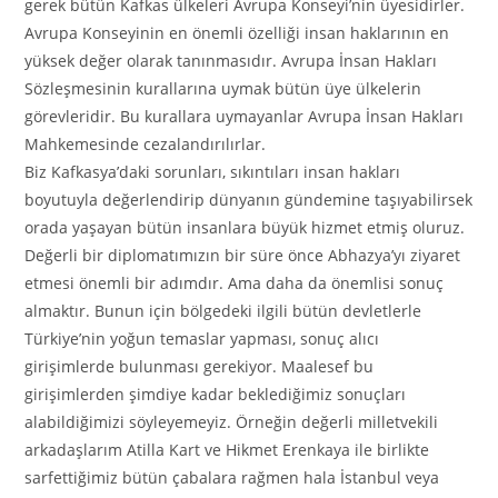
gerek bütün Kafkas ülkeleri Avrupa Konseyi’nin üyesidirler.
Avrupa Konseyinin en önemli özelliği insan haklarının en
yüksek değer olarak tanınmasıdır. Avrupa İnsan Hakları
Sözleşmesinin kurallarına uymak bütün üye ülkelerin
görevleridir. Bu kurallara uymayanlar Avrupa İnsan Hakları
Mahkemesinde cezalandırılırlar.
Biz Kafkasya’daki sorunları, sıkıntıları insan hakları
boyutuyla değerlendirip dünyanın gündemine taşıyabilirsek
orada yaşayan bütün insanlara büyük hizmet etmiş oluruz.
Değerli bir diplomatımızın bir süre önce Abhazya’yı ziyaret
etmesi önemli bir adımdır. Ama daha da önemlisi sonuç
almaktır. Bunun için bölgedeki ilgili bütün devletlerle
Türkiye’nin yoğun temaslar yapması, sonuç alıcı
girişimlerde bulunması gerekiyor. Maalesef bu
girişimlerden şimdiye kadar beklediğimiz sonuçları
alabildiğimizi söyleyemeyiz. Örneğin değerli milletvekili
arkadaşlarım Atilla Kart ve Hikmet Erenkaya ile birlikte
sarfettiğimiz bütün çabalara rağmen hala İstanbul veya