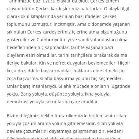
Tarihimizde bazı üzücü olaylar da oldu. Çerkes Ethem
olayını bütün Çerkes kardeşlerimiz hatırlarlar. O olayla ilgili
olarak okul kitaplarında yer alan bazı ifadeler Çerkes
toplumunu üzmüştür, incitmiştir. Ama o dönemde yaşanan
sıkıntıları Çerkes kardeşlerimiz içlerine atma olgunluğunu
gösterdiler ve Cumhuriyetin iyi ve sadık vatandaşları olma
hedeflerinden hiç sapmadılar, tarihte yaşanan bazı
olayların esiri olmadılar, tarihi tarihçilere bırakarak daima
ileriye baktılar. Kin ve nefret duyguları beslemediler. Hiçbir
koşulda şiddete başvurmadılar, haklarını elde etmek için
zora başvurma, silaha başvurma yolunu hiç seçmediler.
Onlar barış insanlarıydı. Silahlı mücadele onların lügatinde
yoktu. Barış yoluyla, düşünce yoluyla, ikna yoluyla,
demokrasi yoluyla sorunlarına çare aradılar.
Bizim dileğimiz, beklentimiz ülkemizde hiç kimsenin silah
yoluyla çözüm arama yoluna gitmemesidir, silah yoluyla
devlete çözümlerini dayatmaya çalışmamasıdır. Medeni
ülkelerden hiçbiri silahla çözüm arayanları hoşgörüyle