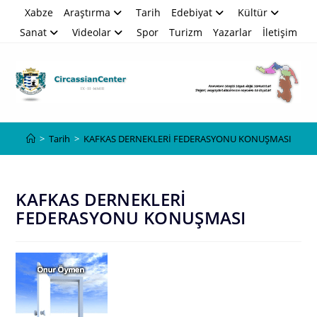
Skip
Xabze
Araştırma
Tarih
Edebiyat
Kültür
to
Sanat
Videolar
Spor
Turizm
Yazarlar
İletişim
content
Blog
>
Tarih
>
KAFKAS DERNEKLERİ FEDERASYONU KONUŞMASI
KAFKAS DERNEKLERİ
FEDERASYONU KONUŞMASI