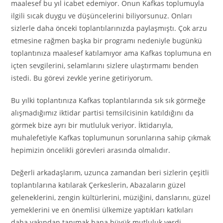
maalesef bu yıl icabet edemiyor. Onun Kafkas toplumuyla
ilgili sıcak duygu ve düşüncelerini biliyorsunuz. Onları
sizlerle daha önceki toplantılarınızda paylaşmıştı. Çok arzu
etmesine rağmen başka bir programı nedeniyle bugünkü
toplantınıza maalesef katılamıyor ama Kafkas toplumuna en
içten sevgilerini, selamlarını sizlere ulaştırmamı benden
istedi. Bu görevi zevkle yerine getiriyorum.
Bu yılki toplantınıza Kafkas toplantılarında sık sık görmeğe
alışmadığımız iktidar partisi temsilcisinin katıldığını da
görmek bize ayrı bir mutluluk veriyor. İktidarıyla,
muhalefetiyle Kafkas toplumunun sorunlarına sahip çıkmak
hepimizin öncelikli görevleri arasında olmalıdır.
Değerli arkadaşlarım, uzunca zamandan beri sizlerin çeşitli
toplantılarına katılarak Çerkeslerin, Abazaların güzel
geleneklerini, zengin kültürlerini, müziğini, danslarını, güzel
yemeklerini ve en önemlisi ülkemize yaptıkları katkıları
daha yakından tanımak bana büyük mutluluk verdi.