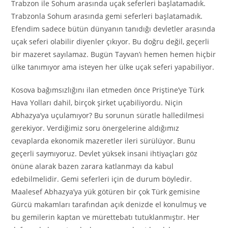
Trabzon ile Sohum arasında uçak seferleri başlatamadık.
Trabzonla Sohum arasında gemi seferleri başlatamadık.
Efendim sadece bütün dünyanın tanıdığı devletler arasında
uçak seferi olabilir diyenler çıkıyor. Bu doğru değil, geçerli
bir mazeret sayılamaz. Bugün Tayvan’ı hemen hemen hiçbir
ülke tanımıyor ama isteyen her ülke uçak seferi yapabiliyor.
Kosova bağımsızlığını ilan etmeden önce Priştine’ye Türk
Hava Yolları dahil, birçok şirket uçabiliyordu. Niçin
Abhazya’ya uçulamıyor? Bu sorunun süratle halledilmesi
gerekiyor. Verdiğimiz soru önergelerine aldığımız
cevaplarda ekonomik mazeretler ileri sürülüyor. Bunu
geçerli saymıyoruz. Devlet yüksek insani ihtiyaçları göz
önüne alarak bazen zarara katlanmayı da kabul
edebilmelidir. Gemi seferleri için de durum böyledir.
Maalesef Abhazya’ya yük götüren bir çok Türk gemisine
Gürcü makamları tarafından açık denizde el konulmuş ve
bu gemilerin kaptan ve mürettebatı tutuklanmıştır. Her