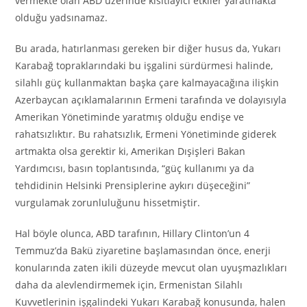
vermekte olan ABD üzerinde kısıtlayıcı etkiler yaratmakta
olduğu yadsınamaz.
Bu arada, hatırlanması gereken bir diğer husus da, Yukarı
Karabağ topraklarındaki bu işgalini sürdürmesi halinde,
silahlı güç kullanmaktan başka çare kalmayacağına ilişkin
Azerbaycan açıklamalarının Ermeni tarafında ve dolayısıyla
Amerikan Yönetiminde yaratmış olduğu endişe ve
rahatsızlıktır. Bu rahatsızlık, Ermeni Yönetiminde giderek
artmakta olsa gerektir ki, Amerikan Dışişleri Bakan
Yardımcısı, basın toplantısında, “güç kullanımı ya da
tehdidinin Helsinki Prensiplerine aykırı düşeceğini”
vurgulamak zorunluluğunu hissetmiştir.
Hal böyle olunca, ABD tarafının, Hillary Clinton’un 4
Temmuz’da Bakü ziyaretine başlamasından önce, enerji
konularında zaten ikili düzeyde mevcut olan uyuşmazlıkları
daha da alevlendirmemek için, Ermenistan Silahlı
Kuvvetlerinin işgalindeki Yukarı Karabağ konusunda, halen