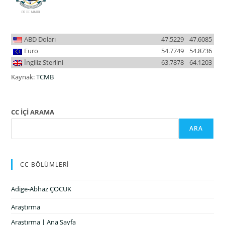
ABD Doları
47.5229
47.6085
Euro
54.7749
54.8736
İngiliz Sterlini
63.7878
64.1203
Kaynak:
TCMB
CC İÇİ ARAMA
ARA
CC BÖLÜMLERİ
Adige-Abhaz ÇOCUK
Araştırma
Araştırma | Ana Sayfa