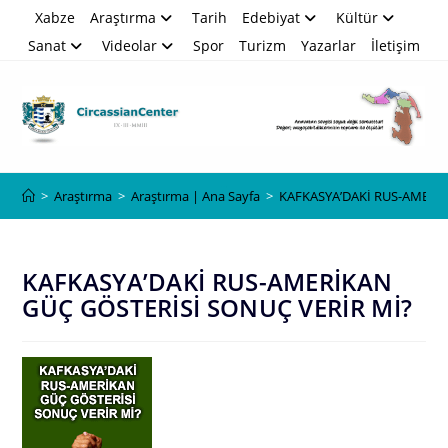
Skip
Xabze
Araştırma
Tarih
Edebiyat
Kültür
to
Sanat
Videolar
Spor
Turizm
Yazarlar
İletişim
content
Blog
>
Araştırma
>
Araştırma | Ana Sayfa
>
KAFKASYA’DAKİ RUS-AMERİK
KAFKASYA’DAKİ RUS-AMERİKAN
GÜÇ GÖSTERİSİ SONUÇ VERİR Mİ?