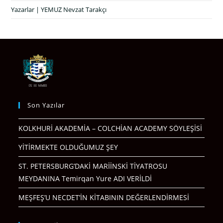
Yazarlar | YEMUZ Nevzat Tarakçı
Son Yazılar
KOLKHURİ AKADEMİA – COLCHİAN ACADEMY SÖYLEŞİSİ
YİTİRMEKTE OLDUĞUMUZ ŞEY
ST. PETERSBURG’DAKİ MARİİNSKİ TİYATROSU
MEYDANINA Temirqan Yure ADI VERİLDİ
MEŞFEŞ’U NECDET’İN KİTABININ DEĞERLENDİRMESİ