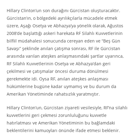
Hillary Clinton’un son durağını Gürcistan oluşturacaktır.
Gürcistan’ın, o bölgedeki ayrılıkçılarla mücadele etmek
üzere, Aşağı Osetya ve Abhazya’ya yönelik olarak, Ağustos
2008’de başlattığı askeri harekata RF Silahlı Kuvvetlerinin
bilfiil müdahalesi sonucunda cereyan eden ve “Beş Gün
Savaşı” şeklinde anılan çatışma sonrası, RF ile Gürcistan
arasında varılan ateşkes anlaşmasındaki şartlar uyarınca,
RF Silahlı Kuvvetlerinin Osetya ve Abhazya’dan geri
çekilmesi ve çatışmalar öncesi duruma dönülmesi
gerekmekte idi. Oysa RF, anılan ateşkes anlaşması
hükümlerine bugüne kadar uymamış ve bu durum da
Amerikan Yönetiminde rahatsızlık yaratmıştır.
Hillary Clinton’un, Gürcistan ziyareti vesilesiyle, RF’na silahlı
kuvvetlerini geri çekmesi zorunluluğunu kuvvetle
hatırlatması ve Amerikan Yönetiminin bu bağlamdaki
beklentilerini kamuoyları önünde ifade etmesi beklenir.