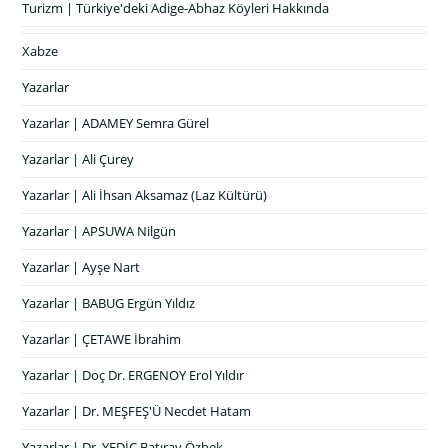
Turizm | Türkiye'deki Adige-Abhaz Köyleri Hakkında
Xabze
Yazarlar
Yazarlar | ADAMEY Semra Gürel
Yazarlar | Ali Çurey
Yazarlar | Ali İhsan Aksamaz (Laz Kültürü)
Yazarlar | APSUWA Nilgün
Yazarlar | Ayşe Nart
Yazarlar | BABUG Ergün Yıldız
Yazarlar | ÇETAWE İbrahim
Yazarlar | Doç Dr. ERGENOY Erol Yıldır
Yazarlar | Dr. MEŞFEŞ'Ü Necdet Hatam
Yazarlar | Dr. YEDİC Batıray Özbek