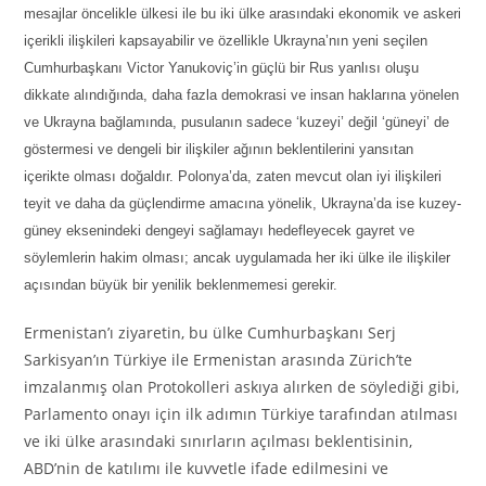
mesajlar öncelikle ülkesi ile bu iki ülke arasındaki ekonomik ve askeri
içerikli ilişkileri kapsayabilir ve özellikle Ukrayna’nın yeni seçilen
Cumhurbaşkanı Victor Yanukoviç’in güçlü bir Rus yanlısı oluşu
dikkate alındığında, daha fazla demokrasi ve insan haklarına yönelen
ve Ukrayna bağlamında, pusulanın sadece ‘kuzeyi’ değil ‘güneyi’ de
göstermesi ve dengeli bir ilişkiler ağının beklentilerini yansıtan
içerikte olması doğaldır. Polonya’da, zaten mevcut olan iyi ilişkileri
teyit ve daha da güçlendirme amacına yönelik, Ukrayna’da ise kuzey-
güney eksenindeki dengeyi sağlamayı hedefleyecek gayret ve
söylemlerin hakim olması; ancak uygulamada her iki ülke ile ilişkiler
açısından büyük bir yenilik beklenmemesi gerekir.
Ermenistan’ı ziyaretin, bu ülke Cumhurbaşkanı Serj
Sarkisyan’ın Türkiye ile Ermenistan arasında Zürich’te
imzalanmış olan Protokolleri askıya alırken de söylediği gibi,
Parlamento onayı için ilk adımın Türkiye tarafından atılması
ve iki ülke arasındaki sınırların açılması beklentisinin,
ABD’nin de katılımı ile kuvvetle ifade edilmesini ve