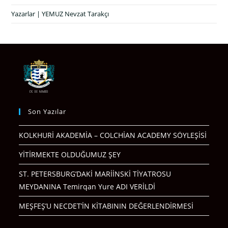
Yazarlar | YEMUZ Nevzat Tarakçı
Son Yazılar
KOLKHURİ AKADEMİA – COLCHİAN ACADEMY SÖYLEŞİSİ
YİTİRMEKTE OLDUĞUMUZ ŞEY
ST. PETERSBURG’DAKİ MARİİNSKİ TİYATROSU
MEYDANINA Temirqan Yure ADI VERİLDİ
MEŞFEŞ’U NECDET’İN KİTABININ DEĞERLENDİRMESİ