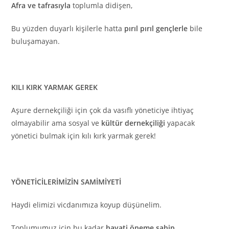
Afra ve tafrasıyla
toplumla didişen,
Bu yüzden duyarlı kişilerle hatta
pırıl pırıl gençlerle
bile
buluşamayan.
KILI KIRK YARMAK GEREK
Aşure dernekçiliği için çok da vasıflı yöneticiye ihtiyaç
olmayabilir ama sosyal ve
kültür dernekçiliği
yapacak
yönetici bulmak için kılı kırk yarmak gerek!
YÖNETİCİLERİMİZİN SAMİMİYETİ
Haydi elimizi vicdanımıza koyup düşünelim.
Toplumumuz için bu kadar
hayati öneme sahip