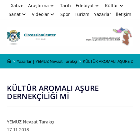
Skip
Xabze
Araştırma
Tarih
Edebiyat
Kültür
to
Sanat
Videolar
Spor
Turizm
Yazarlar
İletişim
content
Blog
>
Yazarlar | YEMUZ Nevzat Tarakçı
>
KÜLTÜR AROMALI AŞURE DERN
KÜLTÜR AROMALI AŞURE
DERNEKÇİLİĞİ Mİ
YEMUZ Nevzat Tarakçı
17
.11.2018