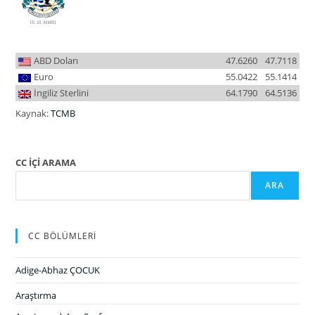
ABD Doları
47.6260
47.7118
Euro
55.0422
55.1414
İngiliz Sterlini
64.1790
64.5136
Kaynak:
TCMB
CC İÇİ ARAMA
ARA
CC BÖLÜMLERİ
Adige-Abhaz ÇOCUK
Araştırma