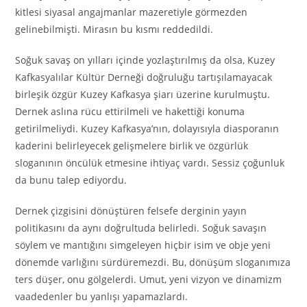
kitlesi siyasal angajmanlar mazeretiyle görmezden
gelinebilmişti. Mirasın bu kısmı reddedildi.
Soğuk savaş on yılları içinde yozlaştırılmış da olsa, Kuzey
Kafkasyalılar Kültür Derneği doğruluğu tartışılamayacak
birleşik özgür Kuzey Kafkasya şiarı üzerine kurulmuştu.
Dernek aslına rücu ettirilmeli ve hakettiği konuma
getirilmeliydi. Kuzey Kafkasya’nın, dolayısıyla diasporanın
kaderini belirleyecek gelişmelere birlik ve özgürlük
sloganının öncülük etmesine ihtiyaç vardı. Sessiz çoğunluk
da bunu talep ediyordu.
Dernek çizgisini dönüştüren felsefe derginin yayın
politikasını da aynı doğrultuda belirledi. Soğuk savaşın
söylem ve mantığını simgeleyen hiçbir isim ve obje yeni
dönemde varlığını sürdüremezdi. Bu, dönüşüm sloganımıza
ters düşer, onu gölgelerdi. Umut, yeni vizyon ve dinamizm
vaadedenler bu yanlışı yapamazlardı.