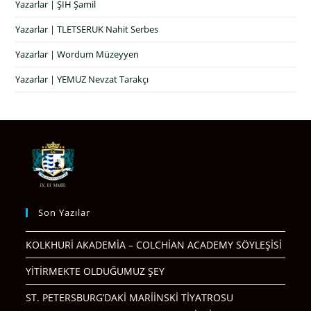
Yazarlar | ŞIH Şamil
Yazarlar | TLETSERUK Nahit Serbes
Yazarlar | Wordum Müzeyyen
Yazarlar | YEMUZ Nevzat Tarakçı
Son Yazılar
KOLKHURİ AKADEMİA – COLCHİAN ACADEMY SÖYLEŞİSİ
YİTİRMEKTE OLDUĞUMUZ ŞEY
ST. PETERSBURG’DAKİ MARİİNSKİ TİYATROSU