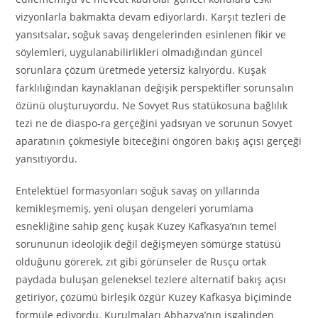
vizyonlarla bakmakta devam ediyorlardı. Karşıt tezleri de
yansıtsalar, soğuk savaş dengelerinden esinlenen fikir ve
söylemleri, uygulanabilirlikleri olmadığından güncel
sorunlara çözüm üretmede yetersiz kalıyordu. Kuşak
farklılığından kaynaklanan değişik perspektifler sorunsalın
özünü oluşturuyordu. Ne Sovyet Rus statükosuna bağlılık
tezi ne de diaspo-ra gerçeğini yadsıyan ve sorunun Sovyet
aparatının çökmesiyle biteceğini öngören bakış açısı gerçeği
yansıtıyordu.
Entelektüel formasyonları soğuk savaş on yıllarında
kemikleşmemiş, yeni oluşan dengeleri yorumlama
esnekliğine sahip genç kuşak Kuzey Kafkasya’nın temel
sorununun ideolojik değil değişmeyen sömürge statüsü
olduğunu görerek, zıt gibi görünseler de Rusçu ortak
paydada buluşan geleneksel tezlere alternatif bakış açısı
getiriyor, çözümü birleşik özgür Kuzey Kafkasya biçiminde
formüle ediyordu. Kurulmaları Abhazya’nın işgalinden