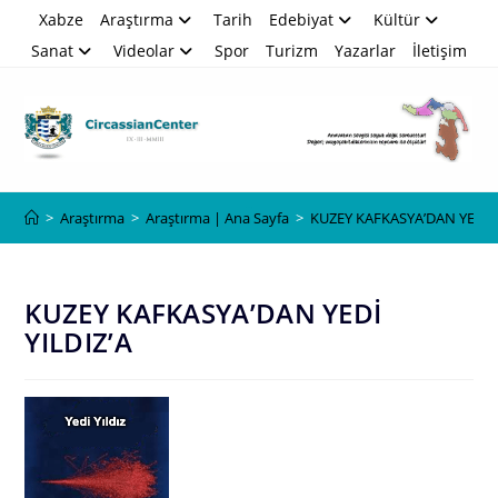
Skip
Xabze
Araştırma
Tarih
Edebiyat
Kültür
to
Sanat
Videolar
Spor
Turizm
Yazarlar
İletişim
content
Blog
>
Araştırma
>
Araştırma | Ana Sayfa
>
KUZEY KAFKASYA’DAN YEDİ Y
KUZEY KAFKASYA’DAN YEDİ
YILDIZ’A