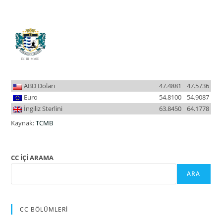
ABD Doları
47.4881
47.5736
Euro
54.8100
54.9087
İngiliz Sterlini
63.8450
64.1778
Kaynak:
TCMB
CC İÇİ ARAMA
ARA
CC BÖLÜMLERİ