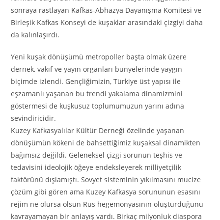
sonraya rastlayan Kafkas-Abhazya Dayanışma Komitesi ve
Birleşik Kafkas Konseyi de kuşaklar arasındaki çizgiyi daha
da kalınlaşırdı.
Yeni kuşak dönüşümü metropoller başta olmak üzere
dernek, vakıf ve yayın organları bünyelerinde yaygın
biçimde izlendi. Gençliğimizin, Türkiye üst yapısı ile
eşzamanlı yaşanan bu trendi yakalama dinamizmini
göstermesi de kuşkusuz toplumumuzun yarını adına
sevindiricidir.
Kuzey Kafkasyalılar Kültür Derneği özelinde yaşanan
dönüşümün kökeni de bahsettiğimiz kuşaksal dinamikten
bağımsız değildi. Geleneksel çizgi sorunun teşhis ve
tedavisini ideolojik öğeye endeksleyerek milliyetçilik
faktörünü dışlamıştı. Sovyet sisteminin yıkılmasını mucize
çözüm gibi gören ama Kuzey Kafkasya sorununun esasını
rejim ne olursa olsun Rus hegemonyasının oluşturduğunu
kavrayamayan bir anlayış vardı. Birkaç milyonluk diaspora