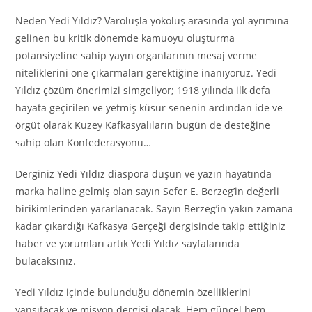
Neden Yedi Yıldız? Varoluşla yokoluş arasında yol ayrımına
gelinen bu kritik dönemde kamuoyu oluşturma
potansiyeline sahip yayın organlarının mesaj verme
niteliklerini öne çıkarmaları gerektiğine inanıyoruz. Yedi
Yıldız çözüm önerimizi simgeliyor; 1918 yılında ilk defa
hayata geçirilen ve yetmiş küsur senenin ardından ide ve
örgüt olarak Kuzey Kafkasyalıların bugün de desteğine
sahip olan Konfederasyonu…
Derginiz Yedi Yıldız diaspora düşün ve yazın hayatında
marka haline gelmiş olan sayın Sefer E. Berzeg’in değerli
birikimlerinden yararlanacak. Sayın Berzeg’in yakın zamana
kadar çıkardığı Kafkasya Gerçeği dergisinde takip ettiğiniz
haber ve yorumları artık Yedi Yıldız sayfalarında
bulacaksınız.
Yedi Yıldız içinde bulunduğu dönemin özelliklerini
yansıtacak ve misyon dergisi olacak. Hem güncel hem