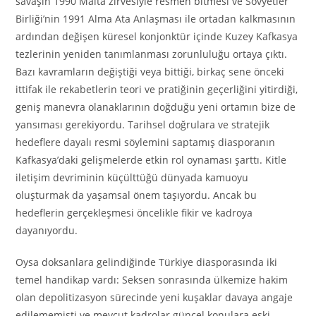
savaşın 1990 Malta zirvesiyle resmen bitmesi ve Sovyetler
Birliği’nin 1991 Alma Ata Anlaşması ile ortadan kalkmasının
ardından değişen küresel konjonktür içinde Kuzey Kafkasya
tezlerinin yeniden tanımlanması zorunluluğu ortaya çıktı.
Bazı kavramların değiştiği veya bittiği, birkaç sene önceki
ittifak ile rekabetlerin teori ve pratiğinin geçerliğini yitirdiği,
geniş manevra olanaklarının doğduğu yeni ortamın bize de
yansıması gerekiyordu. Tarihsel doğrulara ve stratejik
hedeflere dayalı resmi söylemini saptamış diasporanın
Kafkasya’daki gelişmelerde etkin rol oynaması şarttı. Kitle
iletişim devriminin küçülttüğü dünyada kamuoyu
oluşturmak da yaşamsal önem taşıyordu. Ancak bu
hedeflerin gerçekleşmesi öncelikle fikir ve kadroya
dayanıyordu.
Oysa doksanlara gelindiğinde Türkiye diasporasında iki
temel handikap vardı: Seksen sonrasında ülkemize hakim
olan depolitizasyon sürecinde yeni kuşaklar davaya angaje
edilememişti ve mevcut kadrolar güncel konulara eski