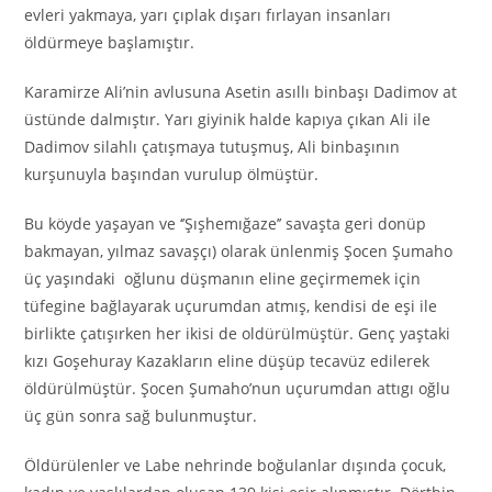
evleri yakmaya, yarı çıplak dışarı fırlayan insanları
öldürmeye başlamıştır.
Karamirze Ali’nin avlusuna Asetin asıllı binbaşı Dadimov at
üstünde dalmıştır. Yarı giyinik halde kapıya çıkan Ali ile
Dadimov silahlı çatışmaya tutuşmuş, Ali binbaşının
kurşunuyla başından vurulup ölmüştür.
Bu köyde yaşayan ve ‘’Şışhemığaze’’ savaşta geri donüp
bakmayan, yılmaz savaşçı) olarak ünlenmiş Şocen Şumaho
üç yaşındaki oğlunu düşmanın eline geçirmemek için
tüfegine bağlayarak uçurumdan atmış, kendisi de eşi ile
birlikte çatışırken her ikisi de oldürülmüştür. Genç yaştaki
kızı Goşehuray Kazakların eline düşüp tecavüz edilerek
öldürülmüştür. Şocen Şumaho’nun uçurumdan attıgı oğlu
üç gün sonra sağ bulunmuştur.
Öldürülenler ve Labe nehrinde boğulanlar dışında çocuk,