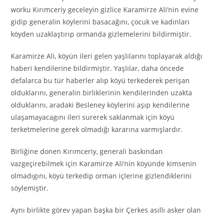
worku Kırımceriy geceleyin gizlice Karamirze Ali’nin evine
gidip generalin köylerini basacağını, çocuk ve kadınları
köyden uzaklaştırıp ormanda gizlemelerini bildirmiştir.
Karamirze Ali, köyün ileri gelen yaşlılarını toplayarak aldığı
haberi kendilerine bildirmiştir. Yaşlılar, daha öncede
defalarca bu tür haberler alıp köyü terkederek perişan
olduklarını, generalin birliklerinin kendilerinden uzakta
olduklarını, aradaki Besleney köylerini aşıp kendilerine
ulaşamayacagını ileri surerek saklanmak için köyü
terketmelerine gerek olmadığı kararına varmışlardır.
Birliğine donen Kırımceriy, generali baskından
vazgeçirebilmek için Karamirze Ali’nin köyünde kimsenin
olmadıgını, köyü terkedip orman içlerine gizlendiklerini
söylemiştir.
Aynı birlikte görev yapan başka bir Çerkes asıllı asker olan