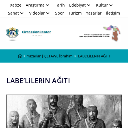
Skip
Xabze
Araştırma
Tarih
Edebiyat
Kültür
to
Sanat
Videolar
Spor
Turizm
Yazarlar
İletişim
content
Blog
>
Yazarlar | ÇETAWE İbrahim
>
LABE’LiLERiN AĞITI
LABE’LiLERiN AĞITI