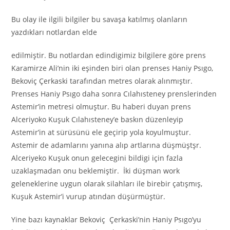
Bu olay ile ilgili bilgiler bu savaşa katılmış olanların
yazdıkları notlardan elde
edilmiştir. Bu notlardan edindigimiz bilgilere göre prens
Karamirze Ali’nin iki eşinden biri olan prenses Haniy Psıgo,
Bekoviç Çerkaski tarafından metres olarak alınmıştır.
Prenses Haniy Psıgo daha sonra Cılahısteney prenslerinden
Astemir’in metresi olmuştur. Bu haberi duyan prens
Alceriyoko Kuşuk Cılahısteney’e baskın düzenleyip
Astemir’in at sürüsünü ele geçirip yola koyulmuştur.
Astemir de adamlarını yanına alıp artlarına düşmüştşr.
Alceriyeko Kuşuk onun gelecegini bildigi için fazla
uzaklaşmadan onu beklemiştir. İki düşman work
geleneklerine uygun olarak silahları ile birebir çatışmış,
Kuşuk Astemir’i vurup atından düşürmüştür.
Yine bazı kaynaklar Bekoviç Çerkaski’nin Haniy Psıgo’yu