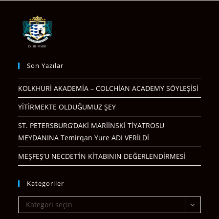
Son Yazılar
KOLKHURİ AKADEMİA – COLCHİAN ACADEMY SÖYLEŞİSİ
YİTİRMEKTE OLDUĞUMUZ ŞEY
ST. PETERSBURG’DAKİ MARİİNSKİ TİYATROSU
MEYDANINA Temirqan Yure ADI VERİLDİ
MEŞFEŞ’U NECDET’İN KİTABININ DEĞERLENDİRMESİ
Kategoriler
Kategoriler
Kategori seçin