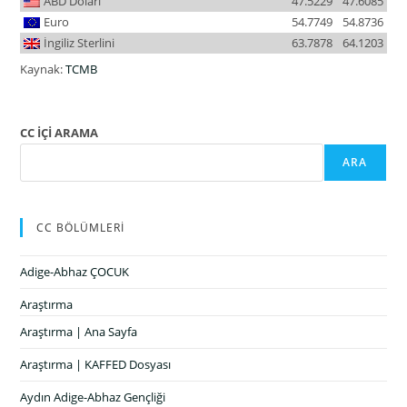
ABD Doları
47.5229
47.6085
Euro
54.7749
54.8736
İngiliz Sterlini
63.7878
64.1203
Kaynak:
TCMB
CC İÇİ ARAMA
ARA
CC BÖLÜMLERİ
Adige-Abhaz ÇOCUK
Araştırma
Araştırma | Ana Sayfa
Araştırma | KAFFED Dosyası
Aydın Adige-Abhaz Gençliği