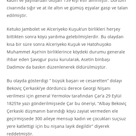
kadın ve yaşlılardan oluşan 139 kişi esir alınmıştır. Dörtbin
civarında sığır ve at ile altın ve gümüş eşyalar gasp ve talan
edilmiştir.
Ketuko Jambolet ve Alceriyeko Kuşuk’un birlikleri herşey
bittikten sonra köyü yardıma gelebilmişlerdir. Bu olaydan
kısa bir süre sonra Alceriyeko Kuşuk ve Hatohuşoko
Muhammet Aşe’nin birliklerince köydeki durumu generale
ihbar eden Şavogur pusu kurularak, Asetin binbaşı
Dadimov da baskın düzenlenerek öldürülmüştür.
Bu olayda gösterdigi ” büyük başarı ve cesaretten” dolayı
Bekoviç Çerkaski’ye dördüncü derece Georgi Nişanı
verilmesi için general Yermolov tarafından Çar’a 29 EylüI
1825’te yazı gönderilmişsede Çar bu öneriyi, “Albay Bekoviç
Çerkaski düşmanın barındığı köyü zayiat vermeden ele
geçirmişsede 300 aileye mensup kadın ve çocukları suçsuz
yere katlettigi için bu nişana layık degildir” diyerek
reddetmiştir.