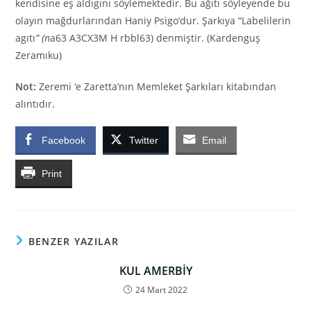
kendisine eş aldıgını söylemektedir. Bu ağıtı söyleyende bu
olayın mağdurlarından Haniy Psigo’dur. Şarkıya “Labelilerin
agıtı
” (n
a63 A3CX3M H rbbl63) denmiştir. (Kardenguş
Zeramıku)
Not:
Zeremi ‘e Zaretta’nın Memleket Şarkıları kitabından
alıntıdır.
Facebook
Twitter
Email
Print
BENZER YAZILAR
KUL AMERBİY
24 Mart 2022