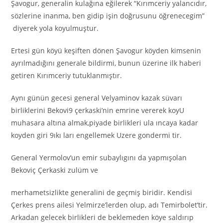
Şavogur, generalin kulağına eğilerek “Kırımceriy yalancıdır,
sözlerine inanma, ben gidip işin doğrusunu öğrenecegim”
diyerek yola koyulmuştur.
Ertesi gün köyü keşiften dönen Şavogur köyden kimsenin
ayrılmadığını generale bildirmi, bunun üzerine ilk haberi
getiren Kırımceriy tutuklanmıştır.
Aynı günün gecesi general Velyaminov kazak süvarı
birliklerini Bekovi9 çerkaski’nin emrine vererek koyU
muhasara altına almak,piyade birlikleri ula ıncaya kadar
koyden giri 9ıkı ları engellemek Uzere gondermi tir.
General Yermolov’un emir subaylıgını da yapmışolan
Bekoviç Çerkaski zulüm ve
merhametsizlikte generalini de geçmiş biridir. Kendisi
Çerkes prens ailesi Yelmirze’lerden olup, adı Temirbolet’tir.
Arkadan gelecek birlikleri de beklemeden köye saldırıp