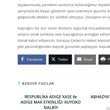
eşyalarımızda, pandemi süresince kullandığımız maskele
yarışmalarda başarı gösteren sporcularımızın gururla da
gölgesinde attıkları bir sembol olmuştur. Dünyanın en yü
Kaynağını bir asır süren destansı özgürlük mücadelemizd
onların ortak sembolü olan bayrağımıza armağan edile
olarak kabul ediyorum. Karaçay-Çerkes’in Habez köyünde
gibi göründüğünden bayrak gününde paylaşıyor, bayra
Facebook
Twitter
Email
P
BENZER YAZILAR
RESPUBLİKA ADIGE XASE ile
ABHAZYA’
ADİGE MAK ETKİNLİĞİ: KUYOKO
NALBİY