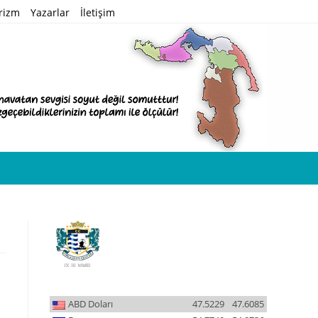
rizm
Yazarlar
İletişim
ABD Doları
47.5229
47.6085