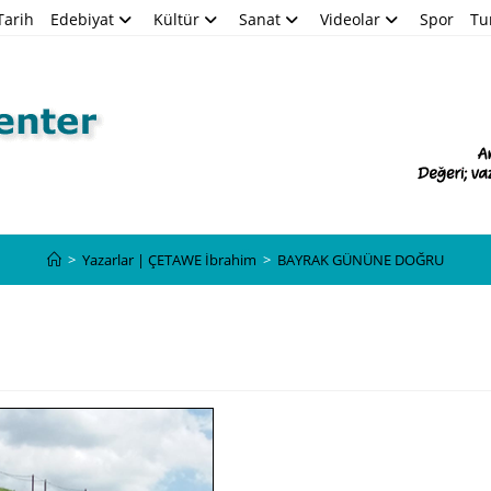
Tarih
Edebiyat
Kültür
Sanat
Videolar
Spor
Tu
Blog
>
Yazarlar | ÇETAWE İbrahim
>
BAYRAK GÜNÜNE DOĞRU