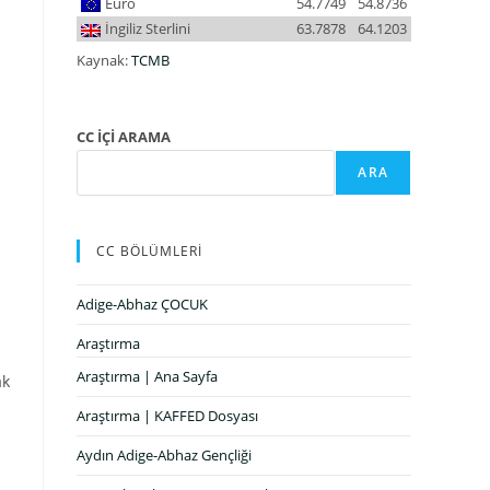
Euro
54.7749
54.8736
İngiliz Sterlini
63.7878
64.1203
Kaynak:
TCMB
CC İÇİ ARAMA
ARA
CC BÖLÜMLERİ
Adige-Abhaz ÇOCUK
Araştırma
Araştırma | Ana Sayfa
ak
Araştırma | KAFFED Dosyası
Aydın Adige-Abhaz Gençliği