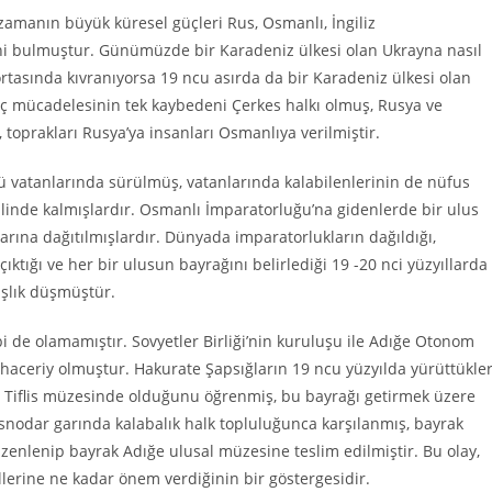
amanın büyük küresel güçleri Rus, Osmanlı, İngiliz
ini bulmuştur. Günümüzde bir Karadeniz ülkesi olan Ukrayna nasıl
tasında kıvranıyorsa 19 ncu asırda da bir Karadeniz ülkesi olan
üç mücadelesinin tek kaybedeni Çerkes halkı olmuş, Rusya ve
toprakları Rusya’ya insanları Osmanlıya verilmiştir.
vatanlarında sürülmüş, vatanlarında kalabilenlerinin de nüfus
linde kalmışlardır. Osmanlı İmparatorluğu’na gidenlerde bir ulus
arına dağıtılmışlardır. Dünyada imparatorlukların dağıldığı,
çıktığı ve her bir ulusun bayrağını belirlediği 19 -20 nci yüzyıllarda
ışlık düşmüştür.
bi de olamamıştır. Sovyetler Birliği’nin kuruluşu ile Adığe Otonom
ıhaceriy olmuştur. Hakurate Şapsığların 19 ncu yüzyılda yürüttükler
n Tiflis müzesinde olduğunu öğrenmiş, bu bayrağı getirmek üzere
rasnodar garında kalabalık halk topluluğunca karşılanmış, bayrak
üzenlenip bayrak Adığe ulusal müzesine teslim edilmiştir. Bu olay,
lerine ne kadar önem verdiğinin bir göstergesidir.