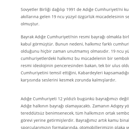
Sovyetler Birliği dağılıp 1991 de Adığe Cumhuriyeti’ni 
akıllarına gelen 19 ncu yüzyıl özgürlük mücadelesinin 
olmuştur.
Bayrak Adığe Cumhuriyeti’nin resmi bayrağı olmakla birl
kabul görmüştür. Bunun nedeni, halkımız farklı cumhuriye
olduğunu hiçbir zaman unutmamış olmasıdır. 19 ncu yüzy
cumhuriyetlerdeki halkımız bu mücadelenin bir sembolü
resmi ideolojinin penceresinden bakan, tek bir ulus o
Cumhuriyetini temsil ettiğini, Kabardeyleri kapsamadığı
karşısında seslerini kesmek zorunda kalmışlardır.
Adığe Cumhuriyeti 12 yıldızlı bugünkü bayrağımızı deği
Adığe halkının bayrağı olamayacaktı. Zamanın Adıgey yö
tereddütsüz benimsenecek, tüm halkımızın ortak sembolü
görevi yerine getirmişlerdir. Bayrağımız artık kamu bina
sporcularımızın formalarında, otomobillerimizin plaka ve