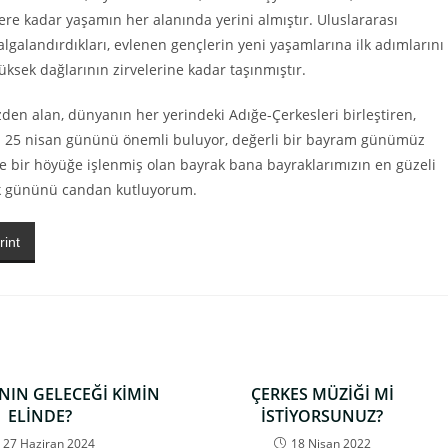
re kadar yaşamın her alanında yerini almıştır. Uluslararası
lgalandırdıkları, evlenen gençlerin yeni yaşamlarına ilk adımlarını
ksek dağlarının zirvelerine kadar taşınmıştır.
en alan, dünyanın her yerindeki Adığe-Çerkesleri birleştiren,
n 25 nisan gününü önemli buluyor, değerli bir bayram günümüz
 bir höyüğe işlenmiş olan bayrak bana bayraklarımızın en güzeli
k gününü candan kutluyorum.
rint
NIN GELECEĞİ KİMİN
ÇERKES MÜZİĞİ Mİ
ELİNDE?
İSTİYORSUNUZ?
27 Haziran 2024
18 Nisan 2022