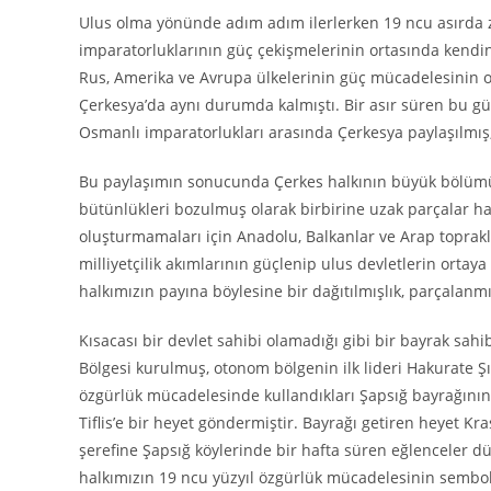
Ulus olma yönünde adım adım ilerlerken 19 ncu asırda z
imparatorluklarının güç çekişmelerinin ortasında kend
Rus, Amerika ve Avrupa ülkelerinin güç mücadelesinin or
Çerkesya’da aynı durumda kalmıştı. Bir asır süren bu g
Osmanlı imparatorlukları arasında Çerkesya paylaşılmış, 
Bu paylaşımın sonucunda Çerkes halkının büyük bölümü 
bütünlükleri bozulmuş olarak birbirine uzak parçalar ha
oluşturmamaları için Anadolu, Balkanlar ve Arap toprakl
milliyetçilik akımlarının güçlenip ulus devletlerin ortaya 
halkımızın payına böylesine bir dağıtılmışlık, parçalanm
Kısacası bir devlet sahibi olamadığı gibi bir bayrak sahi
Bölgesi kurulmuş, otonom bölgenin ilk lideri Hakurate Ş
özgürlük mücadelesinde kullandıkları Şapsığ bayrağını
Tiflis’e bir heyet göndermiştir. Bayrağı getiren heyet K
şerefine Şapsığ köylerinde bir hafta süren eğlenceler d
halkımızın 19 ncu yüzyıl özgürlük mücadelesinin sembol