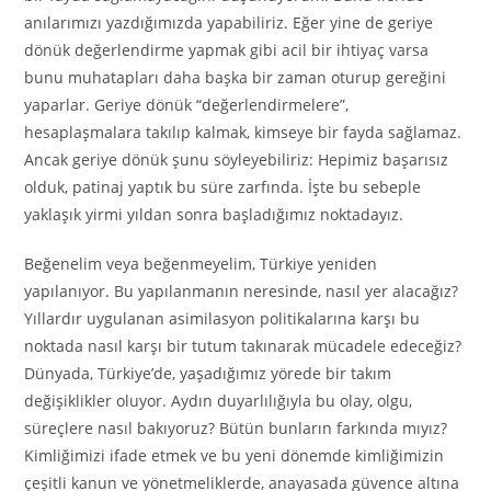
anılarımızı yazdığımızda yapabiliriz. Eğer yine de geriye
dönük değerlendirme yapmak gibi acil bir ihtiyaç varsa
bunu muhatapları daha başka bir zaman oturup gereğini
yaparlar. Geriye dönük “değerlendirmelere”,
hesaplaşmalara takılıp kalmak, kimseye bir fayda sağlamaz.
Ancak geriye dönük şunu söyleyebiliriz: Hepimiz başarısız
olduk, patinaj yaptık bu süre zarfında. İşte bu sebeple
yaklaşık yirmi yıldan sonra başladığımız noktadayız.
Beğenelim veya beğenmeyelim, Türkiye yeniden
yapılanıyor. Bu yapılanmanın neresinde, nasıl yer alacağız?
Yıllardır uygulanan asimilasyon politikalarına karşı bu
noktada nasıl karşı bir tutum takınarak mücadele edeceğiz?
Dünyada, Türkiye’de, yaşadığımız yörede bir takım
değişiklikler oluyor. Aydın duyarlılığıyla bu olay, olgu,
süreçlere nasıl bakıyoruz? Bütün bunların farkında mıyız?
Kimliğimizi ifade etmek ve bu yeni dönemde kimliğimizin
çeşitli kanun ve yönetmeliklerde, anayasada güvence altına