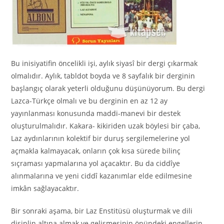
Bu inisiyatifin öncelikli işi, aylık siyasî bir dergi çıkarmak
olmalıdır. Aylık, tabldot boyda ve 8 sayfalık bir derginin
başlangıç olarak yeterli olduğunu düşünüyorum. Bu dergi
Lazca-Türkçe olmalı ve bu derginin en az 12 ay
yayınlanması konusunda maddi-manevi bir destek
oluşturulmalıdır. Kakara- kikiriden uzak böylesi bir çaba,
Laz aydınlarının kolektif bir duruş sergilemelerine yol
açmakla kalmayacak, onların çok kısa sürede bilinç
sıçraması yapmalarına yol açacaktır. Bu da ciddîye
alınmalarına ve yeni ciddî kazanımlar elde edilmesine
imkân sağlayacaktır.
Bir sonraki aşama, bir Laz Enstitüsü oluşturmak ve dili
disiplin altına almak ve gelişmesinin önündeki engellerin