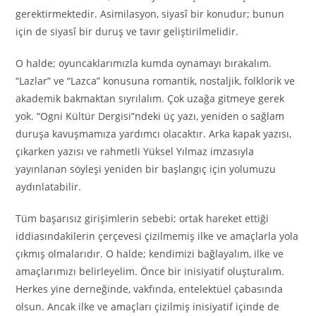
gerektirmektedir. Asimilasyon, siyasî bir konudur; bunun
için de siyasî bir duruş ve tavır geliştirilmelidir.
O halde; oyuncaklarımızla kumda oynamayı bırakalım.
“Lazlar” ve “Lazca” konusuna romantik, nostaljik, folklorik ve
akademik bakmaktan sıyrılalım. Çok uzağa gitmeye gerek
yok. “Ogni Kültür Dergisi”ndeki üç yazı, yeniden o sağlam
duruşa kavuşmamıza yardımcı olacaktır. Arka kapak yazısı,
çıkarken yazısı ve rahmetli Yüksel Yılmaz imzasıyla
yayınlanan söyleşi yeniden bir başlangıç için yolumuzu
aydınlatabilir.
Tüm başarısız girişimlerin sebebi; ortak hareket ettiği
iddiasındakilerin çerçevesi çizilmemiş ilke ve amaçlarla yola
çıkmış olmalarıdır. O halde; kendimizi bağlayalım, ilke ve
amaçlarımızı belirleyelim. Önce bir inisiyatif oluşturalım.
Herkes yine derneğinde, vakfında, entelektüel çabasında
olsun. Ancak ilke ve amaçları çizilmiş inisiyatif içinde de