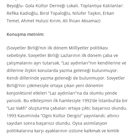
Beyoğlu- Gola Kültür Derneği Lokali. Toplantıya Katılanlar:
Refika Kadıoğlu, Birol Topaloğlu, Nilüfer Taşkın, Erkan
Temel, Ahmet Hulusi Kırım, Ali İhsan Aksamaz)
Konuşma metnim:
(Sovyetler Birliği’nin ilk dönem Millîyetler politikası
sebebiyle, Sovyetler Birliği Lazlarının ilk dönem çaba ve
çalışmalarını ayrı tutarsak, “Laz aydınları”nın kendilerine ve
dillerine ilişkin konularda yazma geleneği bulunmuyor.
Kendi dillerinde yazma geleneği de bulunmuyor. Sovyetler
Birliği’nin çökmesiyle ortaya çıkan yeni dönemin
konjonktürel etkileri “Laz aydınları”na da olumlu yönde
yansıdı. Bu etkileşimin ilk hamlesiyle 1992’de İstanbul’da bir
“Laz Vakfı” oluşturma çabaları ortaya çıktı; başarısız olundu.
1993 Kasım’ında “Ogni Kültür Dergisi” yayınlandı; altıncı
sayıdan sonra başarısız olundu. Oysa asimilasyon
politikalarına karşı ayaklarının üstüne kalkmak ve kimlik