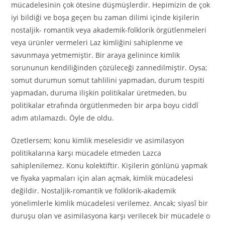
mücadelesinin çok ötesine düşmüşlerdir. Hepimizin de çok
iyi bildiği ve boşa geçen bu zaman dilimi içinde kişilerin
nostaljik- romantik veya akademik-folklorik örgütlenmeleri
veya ürünler vermeleri Laz kimliğini sahiplenme ve
savunmaya yetmemiştir. Bir araya gelinince kimlik
sorununun kendiliğinden çözüleceği zannedilmiştir. Oysa;
somut durumun somut tahlilini yapmadan, durum tespiti
yapmadan, duruma ilişkin politikalar üretmeden, bu
politikalar etrafında örgütlenmeden bir arpa boyu ciddî
adım atılamazdı. Öyle de oldu.
Özetlersem; konu kimlik meselesidir ve asimilasyon
politikalarına karşı mücadele etmeden Lazca
sahiplenilemez. Konu kolektiftir. Kişilerin gönlünü yapmak
ve fiyaka yapmaları için alan açmak, kimlik mücadelesi
değildir. Nostaljik-romantik ve folklorik-akademik
yönelimlerle kimlik mücadelesi verilemez. Ancak; siyasî bir
duruşu olan ve asimilasyona karşı verilecek bir mücadele o