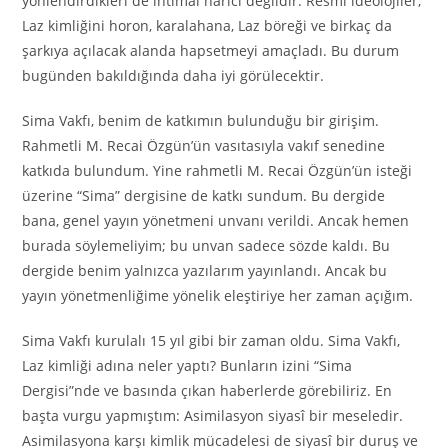
yönlendirdikleri de ihtimal harici değildir. Resmî ideolojiler;
Laz kimliğini horon, karalahana, Laz böreği ve birkaç da
şarkıya açılacak alanda hapsetmeyi amaçladı. Bu durum
bugünden bakıldığında daha iyi görülecektir.
Sima Vakfı, benim de katkımın bulunduğu bir girişim.
Rahmetli M. Recai Özgün’ün vasıtasıyla vakıf senedine
katkıda bulundum. Yine rahmetli M. Recai Özgün’ün isteği
üzerine “Sima” dergisine de katkı sundum. Bu dergide
bana, genel yayın yönetmeni unvanı verildi. Ancak hemen
burada söylemeliyim; bu unvan sadece sözde kaldı. Bu
dergide benim yalnızca yazılarım yayınlandı. Ancak bu
yayın yönetmenliğime yönelik eleştiriye her zaman açığım.
Sima Vakfı kurulalı 15 yıl gibi bir zaman oldu. Sima Vakfı,
Laz kimliği adına neler yaptı? Bunların izini “Sima
Dergisi”nde ve basında çıkan haberlerde görebiliriz. En
başta vurgu yapmıştım: Asimilasyon siyasî bir meseledir.
Asimilasyona karşı kimlik mücadelesi de siyasî bir duruş ve