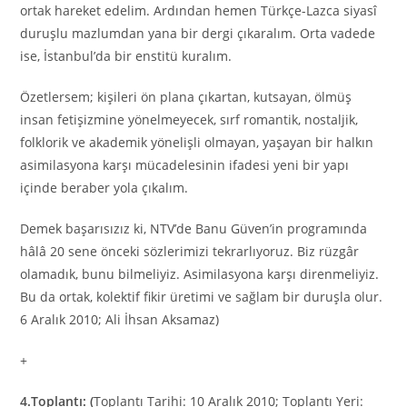
ortak hareket edelim. Ardından hemen Türkçe-Lazca siyasî
duruşlu mazlumdan yana bir dergi çıkaralım. Orta vadede
ise, İstanbul’da bir enstitü kuralım.
Özetlersem; kişileri ön plana çıkartan, kutsayan, ölmüş
insan fetişizmine yönelmeyecek, sırf romantik, nostaljik,
folklorik ve akademik yönelişli olmayan, yaşayan bir halkın
asimilasyona karşı mücadelesinin ifadesi yeni bir yapı
içinde beraber yola çıkalım.
Demek başarısızız ki, NTV’de Banu Güven’in programında
hâlâ 20 sene önceki sözlerimizi tekrarlıyoruz. Biz rüzgâr
olamadık, bunu bilmeliyiz. Asimilasyona karşı direnmeliyiz.
Bu da ortak, kolektif fikir üretimi ve sağlam bir duruşla olur.
6 Aralık 2010; Ali İhsan Aksamaz)
+
4.Toplantı: (
Toplantı Tarihi: 10 Aralık 2010; Toplantı Yeri: