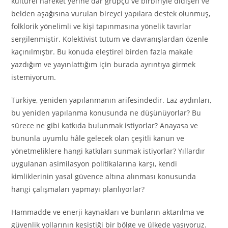
kültürel hareket yerine dar grupçu ve birbiriyle didişen ve
belden aşağısına vurulan bireyci yapılara destek olunmuş,
folklorik yönelimli ve kişi tapınmasına yönelik tavırlar
sergilenmiştir. Kolektivist tutum ve davranışlardan özenle
kaçınılmıştır. Bu konuda eleştirel birden fazla makale
yazdığım ve yayınlattığım için burada ayrıntıya girmek
istemiyorum.
Türkiye, yeniden yapılanmanın arifesindedir. Laz aydınları,
bu yeniden yapılanma konusunda ne düşünüyorlar? Bu
sürece ne gibi katkıda bulunmak istiyorlar? Anayasa ve
bununla uyumlu hâle gelecek olan çeşitli kanun ve
yönetmeliklere hangi katkıları sunmak istiyorlar? Yıllardır
uygulanan asimilasyon politikalarına karşı, kendi
kimliklerinin yasal güvence altına alınması konusunda
hangi çalışmaları yapmayı planlıyorlar?
Hammadde ve enerji kaynakları ve bunların aktarılma ve
güvenlik yollarının kesiştiği bir bölge ve ülkede yaşıyoruz.