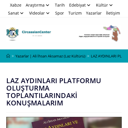
Skip
Xabze
Araştırma
Tarih
Edebiyat
Kültür
to
Sanat
Videolar
Spor
Turizm
Yazarlar
İletişim
content
Blog
>
Yazarlar | Ali İhsan Aksamaz (Laz Kültürü)
>
LAZ AYDINLARI PLA
LAZ AYDINLARI PLATFORMU
OLUŞTURMA
TOPLANTILARINDAKİ
KONUŞMALARIM