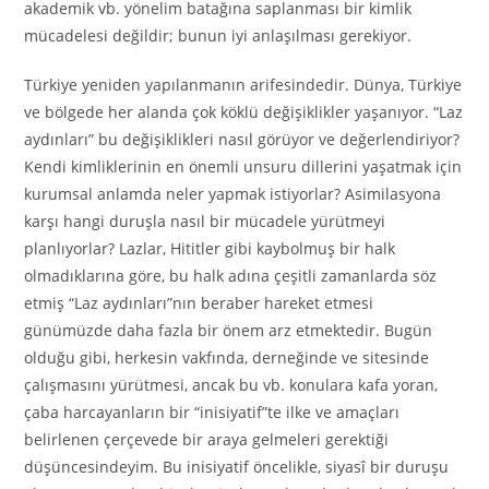
akademik vb. yönelim batağına saplanması bir kimlik
mücadelesi değildir; bunun iyi anlaşılması gerekiyor.
Türkiye yeniden yapılanmanın arifesindedir. Dünya, Türkiye
ve bölgede her alanda çok köklü değişiklikler yaşanıyor. “Laz
aydınları” bu değişiklikleri nasıl görüyor ve değerlendiriyor?
Kendi kimliklerinin en önemli unsuru dillerini yaşatmak için
kurumsal anlamda neler yapmak istiyorlar? Asimilasyona
karşı hangi duruşla nasıl bir mücadele yürütmeyi
planlıyorlar? Lazlar, Hititler gibi kaybolmuş bir halk
olmadıklarına göre, bu halk adına çeşitli zamanlarda söz
etmiş “Laz aydınları”nın beraber hareket etmesi
günümüzde daha fazla bir önem arz etmektedir. Bugün
olduğu gibi, herkesin vakfında, derneğinde ve sitesinde
çalışmasını yürütmesi, ancak bu vb. konulara kafa yoran,
çaba harcayanların bir “inisiyatif”te ilke ve amaçları
belirlenen çerçevede bir araya gelmeleri gerektiği
düşüncesindeyim. Bu inisiyatif öncelikle, siyasî bir duruşu