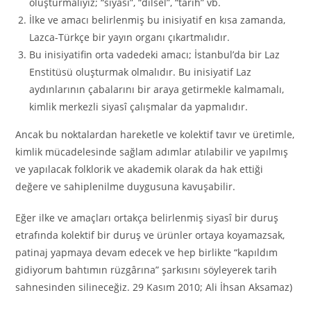
oluşturmalıyız; “siyasî”, “dilsel”, “tarih” vb.
İlke ve amacı belirlenmiş bu inisiyatif en kısa zamanda,
Lazca-Türkçe bir yayın organı çıkartmalıdır.
Bu inisiyatifin orta vadedeki amacı; İstanbul’da bir Laz
Enstitüsü oluşturmak olmalıdır. Bu inisiyatif Laz
aydınlarının çabalarını bir araya getirmekle kalmamalı,
kimlik merkezli siyasî çalışmalar da yapmalıdır.
Ancak bu noktalardan hareketle ve kolektif tavır ve üretimle,
kimlik mücadelesinde sağlam adımlar atılabilir ve yapılmış
ve yapılacak folklorik ve akademik olarak da hak ettiği
değere ve sahiplenilme duygusuna kavuşabilir.
Eğer ilke ve amaçları ortakça belirlenmiş siyasî bir duruş
etrafında kolektif bir duruş ve ürünler ortaya koyamazsak,
patinaj yapmaya devam edecek ve hep birlikte “kapıldım
gidiyorum bahtımın rüzgârına” şarkısını söyleyerek tarih
sahnesinden silineceğiz. 29 Kasım 2010; Ali İhsan Aksamaz)