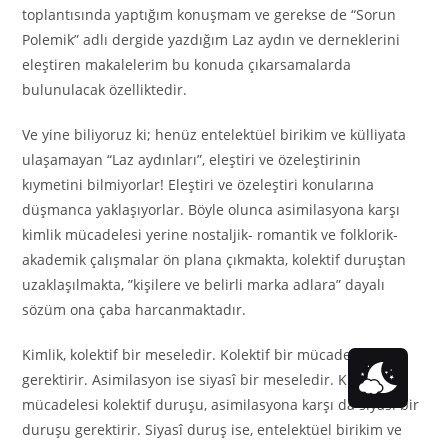
toplantısında yaptığım konuşmam ve gerekse de “Sorun
Polemik” adlı dergide yazdığım Laz aydın ve derneklerini
eleştiren makalelerim bu konuda çıkarsamalarda
bulunulacak özelliktedir.
Ve yine biliyoruz ki; henüz entelektüel birikim ve külliyata
ulaşamayan “Laz aydınları”, eleştiri ve özeleştirinin
kıymetini bilmiyorlar! Eleştiri ve özeleştiri konularına
düşmanca yaklaşıyorlar. Böyle olunca asimilasyona karşı
kimlik mücadelesi yerine nostaljik- romantik ve folklorik-
akademik çalışmalar ön plana çıkmakta, kolektif duruştan
uzaklaşılmakta, ”kişilere ve belirli marka adlara” dayalı
sözüm ona çaba harcanmaktadır.
Kimlik, kolektif bir meseledir. Kolektif bir mücadeleyi
gerektirir. Asimilasyon ise siyasî bir meseledir. Kimlik
mücadelesi kolektif duruşu, asimilasyona karşı da siyasî bir
duruşu gerektirir. Siyasî duruş ise, entelektüel birikim ve