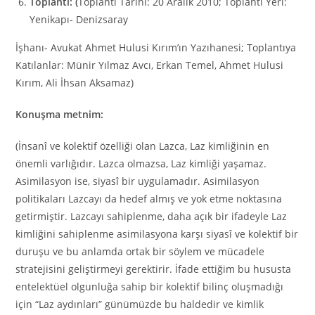
Toplantı: (
Toplantı Tarihi: 20 Aralık 2010; Toplantı Yeri:
Yenikapı- Denizsaray
İşhanı- Avukat Ahmet Hulusi Kırım’ın Yazıhanesi; Toplantıya
Katılanlar: Münir Yılmaz Avcı, Erkan Temel, Ahmet Hulusi
Kırım, Ali İhsan Aksamaz)
Konuşma metnim:
(İnsanî ve kolektif özelliği olan Lazca, Laz kimliğinin en
önemli varlığıdır. Lazca olmazsa, Laz kimliği yaşamaz.
Asimilasyon ise, siyasî bir uygulamadır. Asimilasyon
politikaları Lazcayı da hedef almış ve yok etme noktasına
getirmiştir. Lazcayı sahiplenme, daha açık bir ifadeyle Laz
kimliğini sahiplenme asimilasyona karşı siyasî ve kolektif bir
duruşu ve bu anlamda ortak bir söylem ve mücadele
stratejisini geliştirmeyi gerektirir. İfade ettiğim bu hususta
entelektüel olgunluğa sahip bir kolektif bilinç oluşmadığı
için “Laz aydınları” günümüzde bu haldedir ve kimlik