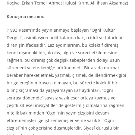
Koçiva, Erkan Temel, Ahmet Hulusi Kırım, Ali İhsan Aksamaz)
Konuşma metnim:
(1993 Kasım’ında yayınlanmaya başlayan “Ogni Kültür
Dergisi”, asimilasyon politikalarına karşı ciddî ve tutarlı bir
direnişin ifadesidir. Laz aydınlarının, bu kolektif direnişi
kendi dışındaki birçok olay, olgu ve süreci etkilemesine
rağmen, bu direniş çok değişik sebeplerden dolayı uzun
süremedi ve ete-kemiğe bürünemedi. Bir arada durmak,
beraber hareket etmek, yazmak, çizmek, delillendirmek gibi
bir geleneğin mirasçısı olmayan, bu süreçte kolektif bir
bilinç sıçraması da yaşayamayan Laz aydınları, “Ogni
sonrası dönemde” sayısız yazılı eser ortaya koymuş ve
çeşitli kitlesel inisiyatifler de göstermiş olmalarına rağmen,
nitelik bakımından “Ogni”nin yayın çizgisini devam
ettirememişler, geliştirememişler ve ne yazık ki “Ogni
çizgisi”nin çok gerisine düşmüşlerdir. Siyasî duruşlu bir