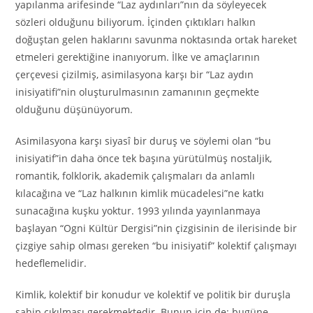
yapılanma arifesinde “Laz aydınları”nın da söyleyecek
sözleri olduğunu biliyorum. İçinden çıktıkları halkın
doğuştan gelen haklarını savunma noktasında ortak hareket
etmeleri gerektiğine inanıyorum. İlke ve amaçlarının
çerçevesi çizilmiş, asimilasyona karşı bir “Laz aydın
inisiyatifi”nin oluşturulmasının zamanının geçmekte
olduğunu düşünüyorum.
Asimilasyona karşı siyasî bir duruş ve söylemi olan “bu
inisiyatif”in daha önce tek başına yürütülmüş nostaljik,
romantik, folklorik, akademik çalışmaları da anlamlı
kılacağına ve “Laz halkının kimlik mücadelesi”ne katkı
sunacağına kuşku yoktur. 1993 yılında yayınlanmaya
başlayan “Ogni Kültür Dergisi”nin çizgisinin de ilerisinde bir
çizgiye sahip olması gereken “bu inisiyatif” kolektif çalışmayı
hedeflemelidir.
Kimlik, kolektif bir konudur ve kolektif ve politik bir duruşla
sahip çıkılması gerekmektedir. Bunun için de; bugüne