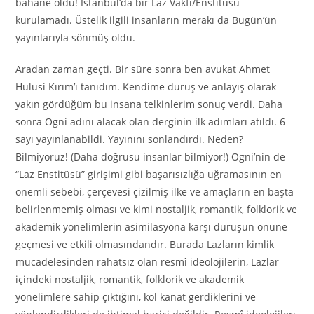
bahane oldu! İstanbul’da bir Laz Vakfı/Enstitüsü
kurulamadı. Üstelik ilgili insanların merakı da Bugün’ün
yayınlarıyla sönmüş oldu.
Aradan zaman geçti. Bir süre sonra ben avukat Ahmet
Hulusi Kırım’ı tanıdım. Kendime duruş ve anlayış olarak
yakın gördüğüm bu insana telkinlerim sonuç verdi. Daha
sonra Ogni adını alacak olan derginin ilk adımları atıldı. 6
sayı yayınlanabildi. Yayınını sonlandırdı. Neden?
Bilmiyoruz! (Daha doğrusu insanlar bilmiyor!) Ogni’nin de
“Laz Enstitüsü” girişimi gibi başarısızlığa uğramasının en
önemli sebebi, çerçevesi çizilmiş ilke ve amaçların en başta
belirlenmemiş olması ve kimi nostaljik, romantik, folklorik ve
akademik yönelimlerin asimilasyona karşı duruşun önüne
geçmesi ve etkili olmasındandır. Burada Lazların kimlik
mücadelesinden rahatsız olan resmî ideolojilerin, Lazlar
içindeki nostaljik, romantik, folklorik ve akademik
yönelimlere sahip çıktığını, kol kanat gerdiklerini ve