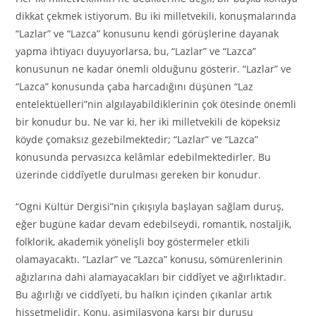
dikkat çekmek istiyorum. Bu iki milletvekili, konuşmalarında
“Lazlar” ve “Lazca” konusunu kendi görüşlerine dayanak
yapma ihtiyacı duyuyorlarsa, bu, “Lazlar” ve “Lazca”
konusunun ne kadar önemli olduğunu gösterir. “Lazlar” ve
“Lazca” konusunda çaba harcadığını düşünen “Laz
entelektüelleri”nin algılayabildiklerinin çok ötesinde önemli
bir konudur bu. Ne var ki, her iki milletvekili de köpeksiz
köyde çomaksız gezebilmektedir; “Lazlar” ve “Lazca”
konusunda pervasızca kelâmlar edebilmektedirler. Bu
üzerinde ciddîyetle durulması gereken bir konudur.
“Ogni Kültür Dergisi”nin çıkışıyla başlayan sağlam duruş,
eğer bugüne kadar devam edebilseydi, romantik, nostaljik,
folklorik, akademik yönelişli boy göstermeler etkili
olamayacaktı. “Lazlar” ve “Lazca” konusu, sömürenlerinin
ağızlarına dahi alamayacakları bir ciddîyet ve ağırlıktadır.
Bu ağırlığı ve ciddîyeti, bu halkın içinden çıkanlar artık
hissetmelidir. Konu, asimilasyona karşı bir duruşu