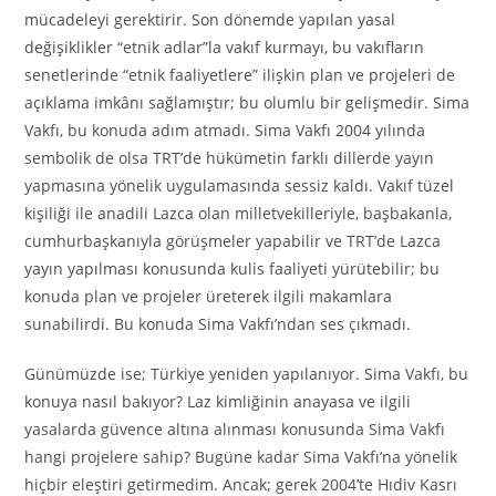
mücadeleyi gerektirir. Son dönemde yapılan yasal
değişiklikler “etnik adlar”la vakıf kurmayı, bu vakıfların
senetlerinde “etnik faaliyetlere” ilişkin plan ve projeleri de
açıklama imkânı sağlamıştır; bu olumlu bir gelişmedir. Sima
Vakfı, bu konuda adım atmadı. Sima Vakfı 2004 yılında
sembolik de olsa TRT’de hükümetin farklı dillerde yayın
yapmasına yönelik uygulamasında sessiz kaldı. Vakıf tüzel
kişiliği ile anadili Lazca olan milletvekilleriyle, başbakanla,
cumhurbaşkanıyla görüşmeler yapabilir ve TRT’de Lazca
yayın yapılması konusunda kulis faaliyeti yürütebilir; bu
konuda plan ve projeler üreterek ilgili makamlara
sunabilirdi. Bu konuda Sima Vakfı’ndan ses çıkmadı.
Günümüzde ise; Türkiye yeniden yapılanıyor. Sima Vakfı, bu
konuya nasıl bakıyor? Laz kimliğinin anayasa ve ilgili
yasalarda güvence altına alınması konusunda Sima Vakfı
hangi projelere sahip? Bugüne kadar Sima Vakfı’na yönelik
hiçbir eleştiri getirmedim. Ancak; gerek 2004’te Hıdiv Kasrı