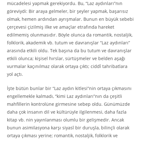
mücadelesi yapmak gerekiyordu. Bu, “Laz aydınları”nın
göreviydi: Bir araya gelmeler, bir şeyler yapmak, başarısız
olmak, hemen ardından ayrışmalar. Bunun en büyük sebebi
çerçevesi çizilmiş ilke ve amaçlar etrafında hareket
edilmemiş olunmasıdır. Böyle olunca da romantik, nostaljik,
folklorik, akademik vb. tutum ve davranışlar “Laz aydınları”
arasında etkili oldu. Tek başına da bu tutum ve davranışlar
etkili olunca; kişisel hırslar, sürtüşmeler ve belden aşağı
vurmalar kaçınılmaz olarak ortaya çıktı; ciddî tahribatlara
yol açtı.
İşte bütün bunlar bir “Laz aydın kitlesi”nin ortaya çıkmasını
engellemekle kalmadı, “kimi Laz aydınları”nın da çeşitli
mahfillerin kontrolüne girmesine sebep oldu. Günümüzde
daha çok insanın dil ve kültürüyle ilgilenmesi, daha fazla
kitap vb. nin yayınlanması olumlu bir gelişmedir. Ancak
bunun asimilasyona karşı siyasî bir duruşla, bilinçli olarak
ortaya çıkması yerine; romantik, nostaljik, folklorik ve