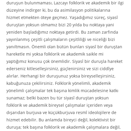
duruşun bulunmaması, Lazcayı folklorik ve akademik bir ilgi
düzeyine indirger ki, bu da asimilasyon politikalarına
hizmet etmekten öteye geçmez. Yaşadığımız süreç, siyasî
duruştan yoksun olmamız bizi 20 yılda bu noktaya yani
yeniden başladığımız noktaya getirdi. Bu zaman zarfında
yayınlanmış çeşitli çalışmaların çeşitliliği ve niceliği bizi
yanıltmasın. Önemli olan bütün bunları siyasî bir duruştan
hareketle mi yoksa folklorik ve akademik saikle mi
yaptığımız konusu çok önemlidir. Siyasî bir duruşla hareket
ederseniz kitleselleşirsiniz, güçlenirsiniz ve sizi ciddîye
alırlar. Herhangi bir duruşunuz yoksa bireyselleşirsiniz,
kabuğunuza çekilirsiniz. Folklorik yönelimli, akademik
yönelimli çalışmalar tek başına kimlik mücadelesine katkı
sunamaz; belki bazen bu tür siyasî duruştan yoksun
folklorik ve akademik bireysel çalışmalar içeriden veya
dışarıdan burjuva ve küçükburjuva resmî ideolojilere de
hizmet edebilir. Bu anlamda bireyci değil, kolektivist bir
duruşa; tek başına folklorik ve akademik çalışmalara değil,