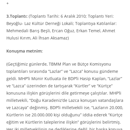
+
3.Toplantı:
(Toplantı Tarihi: 6 Aralık 2010; Toplantı Yeri:
Beyoğlu- Laz Kültür Derneği Lokali; Toplantıya Katılanlar:
Mehmedali Barış Beşli, Ercan Oğuz, Erkan Temel, Ahmet
Hulusi Kırım, Ali İhsan Aksamaz)
Konuşma metnim:
(Geçtiğimiz günlerde, TBMM Plan ve Bütçe Komisyonu
toplantıları sırasında “Lazlar” ve “Lazca” konusu gündeme
geldi. MHP’li Münir Kutluata ile BDP’li Hasip Kaplan, “Lazlar”
ve “Lazca” üzerinden de tartışarak “Kürtler” ve “Kürtçe”
konusuna ilişkin görüşlerini dile getirmeye çalıştılar. MHP’li
milletvekili, “Doğu Karadeniz’de Lazca konuşan vatandaşlara
ve Lazcaya” değinmiş. BDP’li milletvekili ise, “Lazların 20.000,
Kürtlerin ise 20.000.000 kişi olduğunu” iddia ederek “Kürtçe
eğitim ve Kürtlerin taleplerine ilişkin” görüşlerini belirtmiş.
Her iki milletvekilinin ne dediklerine değil, bir başka konuya