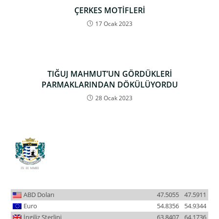
ÇERKES MOTİFLERİ
17 Ocak 2023
TIĞUJ MAHMUT’UN GÖRDÜKLERİ
PARMAKLARINDAN DÖKÜLÜYORDU
28 Ocak 2023
ABD Doları
47.5055
47.5911
Euro
54.8356
54.9344
İngiliz Sterlini
63.8407
64.1736