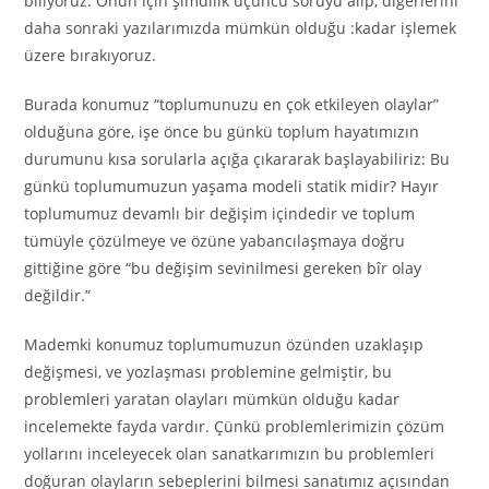
biliyoruz. Onun için şimdilik üçüncü soruyu alıp, diğerlerini
daha sonraki yazılarımızda mümkün olduğu :kadar işlemek
üzere bırakıyoruz.
Burada konumuz “toplumunuzu en çok etkileyen olaylar”
olduğuna göre, işe önce bu günkü toplum hayatımızın
durumunu kısa sorularla açığa çıkararak başlayabiliriz: Bu
günkü toplumumuzun yaşama modeli statik midir? Hayır
toplumumuz devamlı bir değişim içindedir ve toplum
tümüyle çözülmeye ve özüne yabancılaşmaya doğru
gittiğine göre “bu değişim sevinilmesi gereken bîr olay
değildir.”
Mademki konumuz toplumumuzun özünden uzaklaşıp
değişmesi, ve yozlaşması problemine gelmiştir, bu
problemleri yaratan olayları mümkün olduğu kadar
incelemekte fayda vardır. Çünkü problemlerimizin çözüm
yollarını inceleyecek olan sanatkarımızın bu problemleri
doğuran olayların sebeplerini bilmesi sanatımız açısından