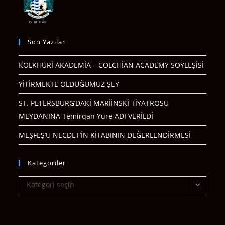
Son Yazılar
KOLKHURİ AKADEMİA – COLCHİAN ACADEMY SÖYLEŞİSİ
YİTİRMEKTE OLDUĞUMUZ ŞEY
ST. PETERSBURG’DAKİ MARİİNSKİ TİYATROSU
MEYDANINA Temirqan Yure ADI VERİLDİ
MEŞFEŞ’U NECDET’İN KİTABININ DEĞERLENDİRMESİ
Kategoriler
Kategoriler
Kategori seçin