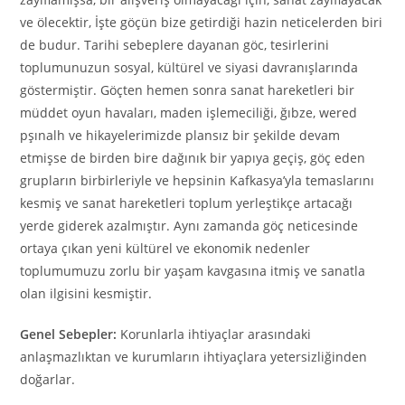
ve ölecektir, İşte göçün bize getirdiği hazin neticelerden biri
de budur. Tarihi sebeplere dayanan göc, tesirlerini
toplumunuzun sosyal, kültürel ve siyasi davranışlarında
göstermiştir. Göçten hemen sonra sanat hareketleri bir
müddet oyun havaları, maden işlemeciliği, ğıbze, wered
pşınalh ve hikayelerimizde plansız bir şekilde devam
etmişse de birden bire dağınık bir yapıya geçiş, göç eden
grupların birbirleriyle ve hepsinin Kafkasya’yla temaslarını
kesmiş ve sanat hareketleri toplum yerleştikçe artacağı
yerde giderek azalmıştır. Aynı zamanda göç neticesinde
ortaya çıkan yeni kültürel ve ekonomik nedenler
toplumumuzu zorlu bir yaşam kavgasına itmiş ve sanatla
olan ilgisini kesmiştir.
Genel Sebepler:
Korunlarla ihtiyaçlar arasındaki
anlaşmazlıktan ve kurumların ihtiyaçlara yetersizliğinden
doğarlar.