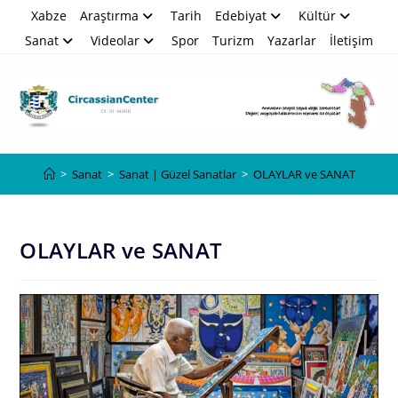
Skip
Xabze
Araştırma
Tarih
Edebiyat
Kültür
to
Sanat
Videolar
Spor
Turizm
Yazarlar
İletişim
content
Blog
>
Sanat
>
Sanat | Güzel Sanatlar
>
OLAYLAR ve SANAT
OLAYLAR ve SANAT