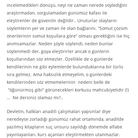
incelemedikleri dönüşü, neyi ne zaman nerede söylediğini
araştırmadan, sorgulamadan günümüz kafası ile
eleştirenler de güvenilir değildir.. Unuturlar olayların
söylemlerin yer ve zaman ile olan bağlarını. “Somut çözüm
önerilerinin somut koşullara göre” olması gerektiğini ise hiç
anımsamazlar. Neden şöyle söylendi, neden bunlar
söylenmedi der, güya eleştirirler ancak o günlerin
koşullarından söz etmezler. Özellikle de o günlerde
kendilerinin ne gibi eylemlerde bulunduklarına bir türlü
sıra gelmez. Ama haksızlık etmeyelim, o günlerdeki
kendilerinden söz etmemelerinin nedeni belki de
“öğünürmüş gibi” görünecekleri korkusu mahcubiyetidir (!)
… Ne dersiniz olamaz mı?..
Devletin, halkları anadili çalışmaları yapsınlar diye
neredeyse zorladığı günümüz rahat ortamında, anadilde
yazılmış kitapların suç unsuru sayıldığı dönemde alfabe
yayınlayanları, kurs açanları eleştirmekten utanmazlar.