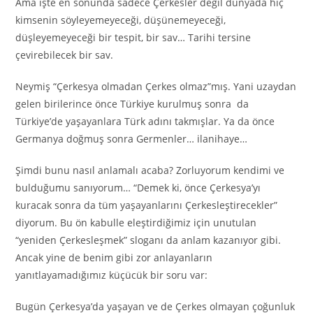
Ama işte en sonunda sadece Çerkesler değil dünyada hiç
kimsenin söyleyemeyeceği, düşünemeyeceği,
düşleyemeyeceği bir tespit, bir sav… Tarihi tersine
çevirebilecek bir sav.
Neymiş “Çerkesya olmadan Çerkes olmaz”mış. Yani uzaydan
gelen birilerince önce Türkiye kurulmuş sonra da
Türkiye’de yaşayanlara Türk adını takmışlar. Ya da önce
Germanya doğmuş sonra Germenler… ilanihaye…
Şimdi bunu nasıl anlamalı acaba? Zorluyorum kendimi ve
bulduğumu sanıyorum… “Demek ki, önce Çerkesya’yı
kuracak sonra da tüm yaşayanlarını Çerkesleştirecekler”
diyorum. Bu ön kabulle eleştirdiğimiz için unutulan
“yeniden Çerkesleşmek” sloganı da anlam kazanıyor gibi.
Ancak yine de benim gibi zor anlayanların
yanıtlayamadığımız küçücük bir soru var:
Bugün Çerkesya’da yaşayan ve de Çerkes olmayan çoğunluk