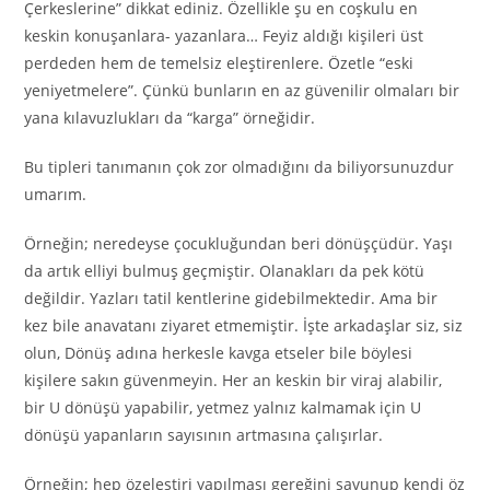
Çerkeslerine” dikkat ediniz. Özellikle şu en coşkulu en
keskin konuşanlara- yazanlara… Feyiz aldığı kişileri üst
perdeden hem de temelsiz eleştirenlere. Özetle “eski
yeniyetmelere”. Çünkü bunların en az güvenilir olmaları bir
yana kılavuzlukları da “karga” örneğidir.
Bu tipleri tanımanın çok zor olmadığını da biliyorsunuzdur
umarım.
Örneğin; neredeyse çocukluğundan beri dönüşçüdür. Yaşı
da artık elliyi bulmuş geçmiştir. Olanakları da pek kötü
değildir. Yazları tatil kentlerine gidebilmektedir. Ama bir
kez bile anavatanı ziyaret etmemiştir. İşte arkadaşlar siz, siz
olun, Dönüş adına herkesle kavga etseler bile böylesi
kişilere sakın güvenmeyin. Her an keskin bir viraj alabilir,
bir U dönüşü yapabilir, yetmez yalnız kalmamak için U
dönüşü yapanların sayısının artmasına çalışırlar.
Örneğin; hep özeleştiri yapılması gereğini savunup kendi öz