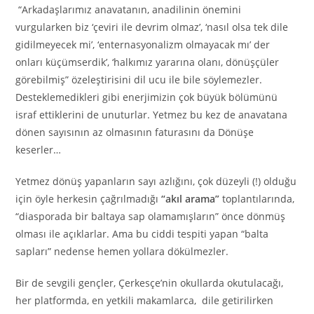
“Arkadaşlarımız anavatanın, anadilinin önemini
vurgularken biz ‘çeviri ile devrim olmaz’, ‘nasıl olsa tek dile
gidilmeyecek mi’, ‘enternasyonalizm olmayacak mı’ der
onları küçümserdik’, ‘halkımız yararına olanı, dönüşçüler
görebilmiş” özeleştirisini dil ucu ile bile söylemezler.
Desteklemedikleri gibi enerjimizin çok büyük bölümünü
israf ettiklerini de unuturlar. Yetmez bu kez de anavatana
dönen sayısının az olmasının faturasını da Dönüşe
keserler…
Yetmez dönüş yapanların sayı azlığını, çok düzeyli (!) olduğu
için öyle herkesin çağrılmadığı
“akıl arama”
toplantılarında,
“diasporada bir baltaya sap olamamışların” önce dönmüş
olması ile açıklarlar. Ama bu ciddi tespiti yapan “balta
sapları” nedense hemen yollara dökülmezler.
Bir de sevgili gençler, Çerkesçe’nin okullarda okutulacağı,
her platformda, en yetkili makamlarca, dile getirilirken