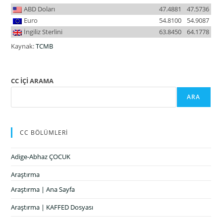
ABD Doları
47.4881
47.5736
Euro
54.8100
54.9087
İngiliz Sterlini
63.8450
64.1778
Kaynak:
TCMB
CC İÇİ ARAMA
ARA
CC BÖLÜMLERİ
Adige-Abhaz ÇOCUK
Araştırma
Araştırma | Ana Sayfa
Araştırma | KAFFED Dosyası