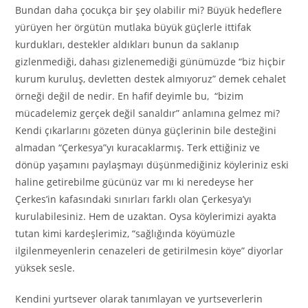
Bundan daha çocukça bir şey olabilir mi? Büyük hedeflere
yürüyen her örgütün mutlaka büyük güçlerle ittifak
kurdukları, destekler aldıkları bunun da saklanıp
gizlenmediği, dahası gizlenemediği günümüzde “biz hiçbir
kurum kuruluş, devletten destek almıyoruz” demek cehalet
örneği değil de nedir. En hafif deyimle bu, “bizim
mücadelemiz gerçek değil sanaldır” anlamına gelmez mi?
Kendi çıkarlarını gözeten dünya güçlerinin bile desteğini
almadan “Çerkesya”yı kuracaklarmış. Terk ettiğiniz ve
dönüp yaşamını paylaşmayı düşünmediğiniz köyleriniz eski
haline getirebilme gücünüz var mı ki neredeyse her
Çerkes’in kafasındaki sınırları farklı olan Çerkesya’yı
kurulabilesiniz. Hem de uzaktan. Oysa köylerimizi ayakta
tutan kimi kardeşlerimiz, “sağlığında köyümüzle
ilgilenmeyenlerin cenazeleri de getirilmesin köye” diyorlar
yüksek sesle.
Kendini yurtsever olarak tanımlayan ve yurtseverlerin