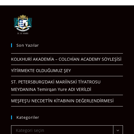
Son Yazılar
KOLKHURİ AKADEMİA – COLCHİAN ACADEMY SÖYLEŞİSİ
YİTİRMEKTE OLDUĞUMUZ ŞEY
ST. PETERSBURG’DAKİ MARİİNSKİ TİYATROSU
MEYDANINA Temirqan Yure ADI VERİLDİ
MEŞFEŞ’U NECDET’İN KİTABININ DEĞERLENDİRMESİ
Kategoriler
Kategoriler
Kategori seçin