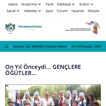
Skip
Xabze
Araştırma
Tarih
Edebiyat
Kültür
to
Sanat
Videolar
Spor
Turizm
Yazarlar
İletişim
content
Blog
>
Yazarlar | Dr. MEŞFEŞ'Ü Necdet Hatam
>
On Yıl Önceydi… GENÇ
On Yıl Önceydi… GENÇLERE
ÖĞÜTLER…