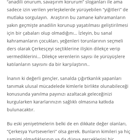
“anadili onurum, savaşırım korurum” sloganları ile ama
sadece izin verilen yerleşkelerde yürüyebilen “yiğitleri” de
mutlaka sorgulayın. Araştırın bu zamane kahramanların
yakın geçmişte anadilin korunup yaşatılması geliştirilmesi
için bir çabaları olup olmadığını… İzleyin, bu sanal
kahramanların çocukları, yeğenleri torunlarının seçmeli
ders olarak Çerkesçeyi seçtiklerine ilişkin dilekçe verip
vermediklerini… Dilekçe verenlerin sayısı ile yürüyüşlere
katılanların sayısını da bir karşılaştırın..
İnanın ki değerli gençler, sanalda çığırtkanlık yapanları
tanımak ulusal mücadelede kimlerle birlikte olunabileceği
konusunda yanılma payınızı azaltacak geleceğinizi
kurgularken kararlarınızın sağlıklı olmasına katkıda
bulunacaktır.
Bu eski yeniyetmelerin belki de en dikkate değer olanları,
“Çerkesya Yurtseverleri” olsa gerek. Bunların kimileri ya hiç
samimi olmadıklarının ya da dünya gerçeklerini hiç