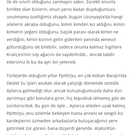
ile de sınırlı olduğunu sanmayın sakın. Sürekli onunla
birlikte olan bizlerin, onun yarısı kadar duyduğumuzu
unutmama özelliğimiz olsaydı, bugün Uzunyayla’da hangi
ailelerin akraba olduğunu, kimin kimden kız aldığını, kimin
kimlerin yeğeni olduğunu, başlık parası olarak kimin ne
verdiğini, kimin kızının gelin giderken yanında wıneuıt
götürdüğünü de bilebilir, sadece onunla kalmaz İngiltere
Kraliçesi’nin soy ağacını da sayabilirdik… Ancak takdir
edersiniz ki bu da ayrı bir yetenek.
Türkiye’de olduğum yıllar Ppitto’yu, en çok Keban Barajı’nda
Devlet Su İşleri avukatı olarak çalıştığı dönemde özledik.
Aylarca gelmediği olur, ancak buluştuğumuzda daha dün
ayrılmışız gibi konulara girer, hiç kopukluk olmamış gibi de
sürdürürdük. Bu gün de öyle… Aylarca aileden uzak kalmış
Ppitto’yu, onu özlemle bekleyen hasta annesi ve sevgili kız
kardeşlerini üzmeden arkadaşlarla buluşacağımız yere
getirmek zor görevi, bana düşerdi genelde. Atatürk’ün