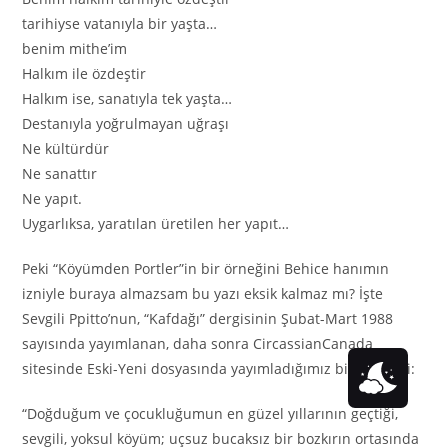
tarihiyse vatanıyla bir yaşta…
benim mithe’im
Halkım ile özdeştir
Halkım ise, sanatıyla tek yaşta…
Destanıyla yoğrulmayan uğraşı
Ne kültürdür
Ne sanattır
Ne yapıt.
Uygarlıksa, yaratılan üretilen her yapıt…
Peki “Köyümden Portler”in bir örneğini Behice hanımın
izniyle buraya almazsam bu yazı eksik kalmaz mı? İşte
Sevgili Ppitto’nun, “Kafdağı” dergisinin Şubat-Mart 1988
sayısında yayımlanan, daha sonra CircassianCanada
sitesinde Eski-Yeni dosyasında yayımladığımız bir portresi:
“Doğduğum ve çocukluğumun en güzel yıllarının geçtiği,
sevgili, yoksul köyüm; uçsuz bucaksız bir bozkırın ortasında