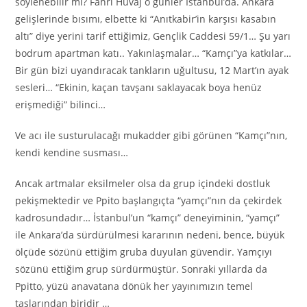
söylenebilir mi? Fahri Huvaj o günler İstanbul’da. Ankara
gelişlerinde bısımı, elbette ki “Anıtkabir’in karşısı kasabın
altı” diye yerini tarif ettiğimiz, Gençlik Caddesi 59/1… Şu yarı
bodrum apartman katı.. Yakınlaşmalar… “Kamçı”ya katkılar…
Bir gün bizi uyandıracak tankların uğultusu, 12 Mart’ın ayak
sesleri… “Ekinin, kaçan tavşanı saklayacak boya henüz
erişmediği” bilinci…
Ve acı ile susturulacağı mukadder gibi görünen “Kamçı”nın,
kendi kendine susması…
Ancak artmalar eksilmeler olsa da grup içindeki dostluk
pekişmektedir ve Ppito başlangıçta “yamçı”nın da çekirdek
kadrosundadır… İstanbul’un “kamçı” deneyiminin, “yamçı”
ile Ankara’da sürdürülmesi kararının nedeni, bence, büyük
ölçüde sözünü ettiğim gruba duyulan güvendir. Yamçıyı
sözünü ettiğim grup sürdürmüştür. Sonraki yıllarda da
Ppitto, yüzü anavatana dönük her yayınımızın temel
taşlarından biridir …