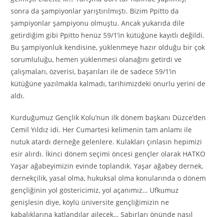
sonra da şampiyonlar yarıştırılmıştı. Bizim Ppitto da
şampiyonlar şampiyonu olmuştu. Ancak yukarıda dile
getirdiğim gibi Ppitto henüz 59/1’in kütüğüne kayıtlı değildi.
Bu şampiyonluk kendisine, yüklenmeye hazır olduğu bir çok
sorumluluğu, hemen yüklenmesi olanağını getirdi ve
çalışmaları, özverisi, başarıları ile de sadece 59/1’in
kütüğüne yazılmakla kalmadı, tarihimizdeki onurlu yerini de
aldı.
Kurduğumuz Gençlik Kolu’nun ilk dönem başkanı Düzce’den
Cemil Yıldız idi. Her Cumartesi kelimenin tam anlamı ile
nutuk atardı derneğe gelenlere. Kulakları çınlasın hepimizi
esir alırdı. İkinci dönem seçimi öncesi gençler olarak HATKO
Yaşar ağabeyimizin evinde toplandık. Yaşar ağabey dernek,
dernekçilik, yasal olma, hukuksal olma konularında o dönem
gençliğinin yol göstericimiz, yol açanımız… Ufkumuz
genişlesin diye, köylü üniversite gençliğimizin ne
kabalıklarına katlandılar ailecek… Sabırları önünde nasıl