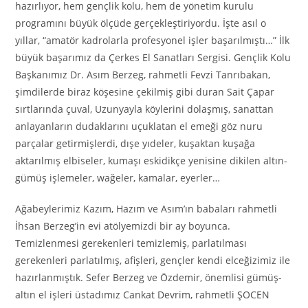
hazırlıyor, hem gençlik kolu, hem de yönetim kurulu
programını büyük ölçüde gerçekleştiriyordu. İşte asıl o
yıllar, “amatör kadrolarla profesyonel işler başarılmıştı…” İlk
büyük başarımız da Çerkes El Sanatları Sergisi. Gençlik Kolu
Başkanımız Dr. Asım Berzeg, rahmetli Fevzi Tanrıbakan,
şimdilerde biraz köşesine çekilmiş gibi duran Sait Çapar
sırtlarında çuval, Uzunyayla köylerini dolaşmış, sanattan
anlayanların dudaklarını uçuklatan el emeği göz nuru
parçalar getirmişlerdi, dışe yıdeler, kuşaktan kuşağa
aktarılmış elbiseler, kumaşı eskidikçe yenisine dikilen altın-
gümüş işlemeler, wağeler, kamalar, eyerler…
Ağabeylerimiz Kazım, Hazım ve Asım’ın babaları rahmetli
İhsan Berzeg’in evi atölyemizdi bir ay boyunca.
Temizlenmesi gerekenleri temizlemiş, parlatılması
gerekenleri parlatılmış, afişleri, gençler kendi elceğizimiz ile
hazırlanmıştık. Sefer Berzeg ve Özdemir, önemlisi gümüş-
altın el işleri üstadımız Cankat Devrim, rahmetli ŞOCEN