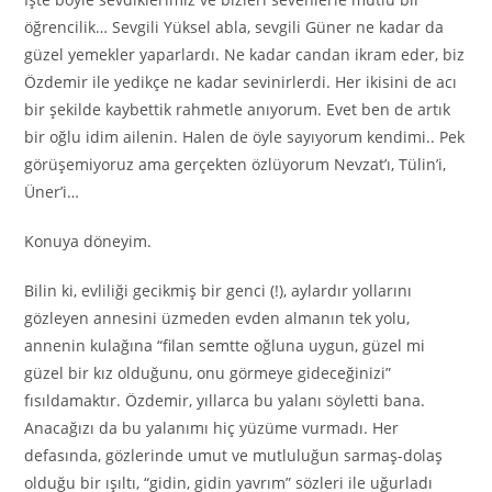
öğrencilik… Sevgili Yüksel abla, sevgili Güner ne kadar da
güzel yemekler yaparlardı. Ne kadar candan ikram eder, biz
Özdemir ile yedikçe ne kadar sevinirlerdi. Her ikisini de acı
bir şekilde kaybettik rahmetle anıyorum. Evet ben de artık
bir oğlu idim ailenin. Halen de öyle sayıyorum kendimi.. Pek
görüşemiyoruz ama gerçekten özlüyorum Nevzat’ı, Tülin’i,
Üner’i…
Konuya döneyim.
Bilin ki, evliliği gecikmiş bir genci (!), aylardır yollarını
gözleyen annesini üzmeden evden almanın tek yolu,
annenin kulağına “filan semtte oğluna uygun, güzel mi
güzel bir kız olduğunu, onu görmeye gideceğinizi”
fısıldamaktır. Özdemir, yıllarca bu yalanı söyletti bana.
Anacağızı da bu yalanımı hiç yüzüme vurmadı. Her
defasında, gözlerinde umut ve mutluluğun sarmaş-dolaş
olduğu bir ışıltı, “gidin, gidin yavrım” sözleri ile uğurladı