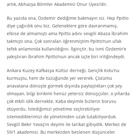
artık, Abhazya Bilimler Akademisi Onur Üyesi’dir.
Bu yazıda ona, Özdemir dediğime bakmayın siz. Hep Ppitto
diye çağırdık onu biz. Geleneklere göre davranmamış,
elbise de almamıştı ama Ppitto adını sevgili Abaza İbrahim
takmıştı ona. Çok sonraları öğrenmiştim Ppitto’nun ufak
tefek anlamında kullanıldığını. İlginçtir, bu ismi Özdemir’e
yakıştıran İbrahim Ppitto’nun ancak üçte biri iriliğindeydi.
Ankara Kuzey Kafkasya Kültür derneği, Gençlik Kolu’nu
kurmuştu, hem de tüzüğünde yer vererek. Çözümü
anavatana dönüşte görmek dışında paylaştıkları çok şey
olmayan, bilgi birikimi henüz yetersiz dönüşçüler, o yıllarda
çok etkili idik dernekte. Kaba deyimle bizlerin borusu
ötüyordu. İstediğimizi yönetime seçtirebiliyor
istemediklerimizi de yönetimden uzak tutabiliyorduk.
Sevgili Bekir Yavaş’ın deyimi ile tarikat gibiydik. Merkez de
59/1 akademisi. Bu merkezden beslenen düşünceler