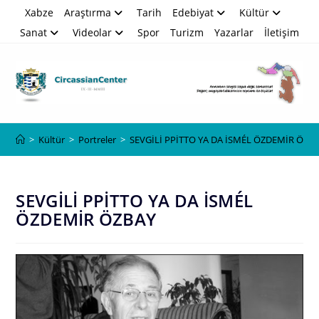
Skip
Xabze
Araştırma
Tarih
Edebiyat
Kültür
to
Sanat
Videolar
Spor
Turizm
Yazarlar
İletişim
content
Blog
>
Kültür
>
Portreler
>
SEVGİLİ PPİTTO YA DA İSMÉL ÖZDEMİR ÖZB
SEVGİLİ PPİTTO YA DA İSMÉL
ÖZDEMİR ÖZBAY