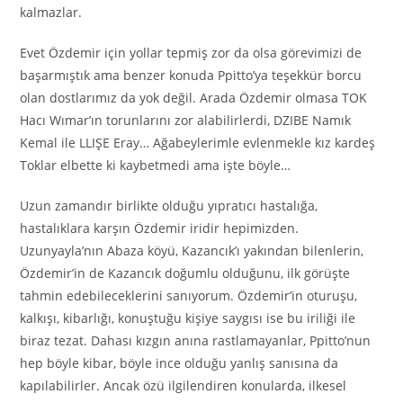
kalmazlar.
Evet Özdemir için yollar tepmiş zor da olsa görevimizi de
başarmıştık ama benzer konuda Ppitto’ya teşekkür borcu
olan dostlarımız da yok değil. Arada Özdemir olmasa TOK
Hacı Wımar’ın torunlarını zor alabilirlerdi, DZIBE Namık
Kemal ile LLIŞE Eray… Ağabeylerimle evlenmekle kız kardeş
Toklar elbette ki kaybetmedi ama işte böyle…
Uzun zamandır birlikte olduğu yıpratıcı hastalığa,
hastalıklara karşın Özdemir iridir hepimizden.
Uzunyayla’nın Abaza köyü, Kazancık’ı yakından bilenlerin,
Özdemir’in de Kazancık doğumlu olduğunu, ilk görüşte
tahmin edebileceklerini sanıyorum. Özdemir’in oturuşu,
kalkışı, kibarlığı, konuştuğu kişiye saygısı ise bu iriliği ile
biraz tezat. Dahası kızgın anına rastlamayanlar, Ppitto’nun
hep böyle kibar, böyle ince olduğu yanlış sanısına da
kapılabilirler. Ancak özü ilgilendiren konularda, ilkesel