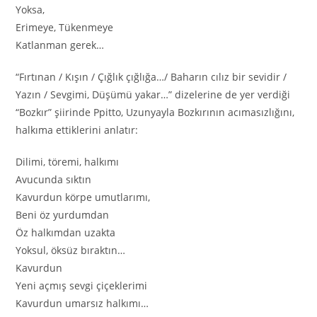
Yoksa,
Erimeye, Tükenmeye
Katlanman gerek…
“Fırtınan / Kışın / Çığlık çığlığa…/ Baharın cılız bir sevidir /
Yazın / Sevgimi, Düşümü yakar…” dizelerine de yer verdiği
“Bozkır” şiirinde Ppitto, Uzunyayla Bozkırının acımasızlığını,
halkıma ettiklerini anlatır:
Dilimi, töremi, halkımı
Avucunda sıktın
Kavurdun körpe umutlarımı,
Beni öz yurdumdan
Öz halkımdan uzakta
Yoksul, öksüz bıraktın…
Kavurdun
Yeni açmış sevgi çiçeklerimi
Kavurdun umarsız halkımı…