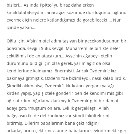
bizleri… Aslında Ppitto^yu biraz daha erken
kımıldatabilseydim, anacağızı sözümde durduğumu, oğlunu
evermek için nelere katlandığımızı da görebilecekti… Nur
içinde yatsın…
Oğlu için, Afşin’in otel adını taşıyan bir gecekondusunun bir
odasında, sevgili Sülü, sevgili Muharrem ile birlikte neler
çektiğimizi de anlatacaktım… Ayşe’nin ağabeyi, otelin
durumunu bildiği için olsa gerek, yarım ağız da olsa
kendilerinde kalmamızı önermişti. Ancak Özdemir’e kız
bakmaya gitmiştik, Özdemir’de bizimleydi, nasıl kalabilirdik.
Şimdiki aklım olsa, Özdemir’i, kir kokan, yorganı yatağı
kirden yapış, yapış otele gönderir ben de kendimi mis gibi
ağırlatırdım. Ağırlamazlar mıydı Özdemir gibi bir damat
adayı götürmüştüm onlara. Evlilik gerçekleşti, Allah
bağışlasın iki de delikanlımız var şimdi fakültelerini
bitirmiş. Dilerim babalarının bana çektirdiğini
arkadaşlarına çektirmez, anne-babalarını sevindirmekte geç