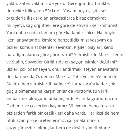
yoktu. Zaten vaktimiz de yoktu. Gece-gündüz birlikte,
dernekte idik ya da 59/1’de… Yaşam boyu çeşitli sol
örgütlerle ilişkisi olan arkadaşlarca biraz demokrat
milliyetçi, sağ örgüttekilere göre de ehven-i şer komünist.
Yani daha solda olanlara göre katlanılır solcu. Hal böyle
iken, anavatanda, kimlere benzetildiğimizi yazayım da
bizleri komünist bilenler sevinsin. Kişiler olayları, kendi
paradigmalarına göre görmez mi? Yetmişlerde Marks, Lenin
ve Stalin, Sovyetler Birliği’nde en saygın isimler değil mi?
Bizleri çok önemseyen, onurlandırmak isteyen anavatanlı
dostlarımız da Özdemir’i Marks’a, Fahri’yi Lenin’e beni de
Stalin’e benzetmişlerdi. Adigece’si, Abazaca’sı kadar çok
güçlü olmamasına karşın onlar da Ppitto’muzun kırk
ambarımız olduğunu anlamışlardı. Aslında grubumuzda
Özdemir ve çok erken kaybımız Süleyman Yançatoral’ın
bizlerden farklı bir özellikleri daha vardı. Her ikisi de hem
ufuk açan proje üretenlerimiz, çalışmalarımızın
vazgeçilmezleri olmuşlar hem de devlet yönetiminde