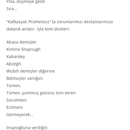
Yola, düşmeye geldi
Sıra…
“Kafkasyalı Prometeus” ta sorunlarımızı destanlarımıza
dolanık anlatır. İşte kimi dizeleri:
Abaza demişler
Kimine Shapsugh
Kabardey
Abzegh.
Wubıh demişler diğerine
Bölmüşler varlığını
Tümen,
Tümen, yummuş gözünü tüm evren
Sürülmeni
Ezilmeni
Görmeyerek…
İnsanoğluna verdiğin