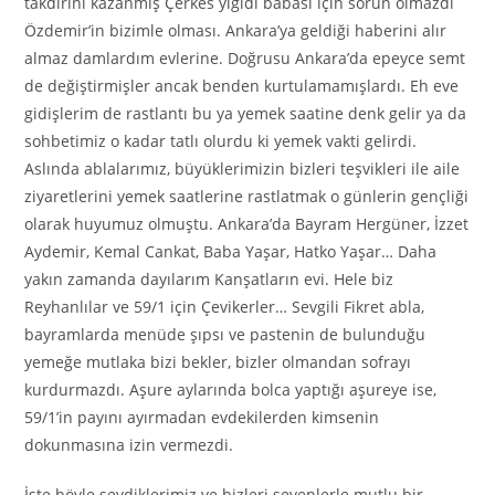
takdirini kazanmış Çerkes yiğidi babası için sorun olmazdı
Özdemir’in bizimle olması. Ankara’ya geldiği haberini alır
almaz damlardım evlerine. Doğrusu Ankara’da epeyce semt
de değiştirmişler ancak benden kurtulamamışlardı. Eh eve
gidişlerim de rastlantı bu ya yemek saatine denk gelir ya da
sohbetimiz o kadar tatlı olurdu ki yemek vakti gelirdi.
Aslında ablalarımız, büyüklerimizin bizleri teşvikleri ile aile
ziyaretlerini yemek saatlerine rastlatmak o günlerin gençliği
olarak huyumuz olmuştu. Ankara’da Bayram Hergüner, İzzet
Aydemir, Kemal Cankat, Baba Yaşar, Hatko Yaşar… Daha
yakın zamanda dayılarım Kanşatların evi. Hele biz
Reyhanlılar ve 59/1 için Çevikerler… Sevgili Fikret abla,
bayramlarda menüde şıpsı ve pastenin de bulunduğu
yemeğe mutlaka bizi bekler, bizler olmandan sofrayı
kurdurmazdı. Aşure aylarında bolca yaptığı aşureye ise,
59/1’in payını ayırmadan evdekilerden kimsenin
dokunmasına izin vermezdi.
İşte böyle sevdiklerimiz ve bizleri sevenlerle mutlu bir