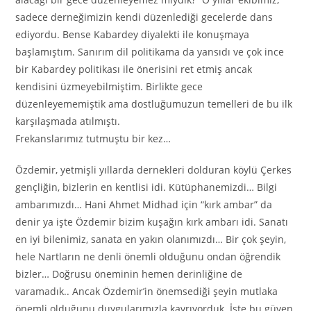
sadece derneğimizin kendi düzenlediği gecelerde dans
ediyordu. Bense Kabardey diyalekti ile konuşmaya
başlamıştım. Sanırım dil politikama da yansıdı ve çok ince
bir Kabardey politikası ile önerisini ret etmiş ancak
kendisini üzmeyebilmiştim. Birlikte gece
düzenleyememiştik ama dostluğumuzun temelleri de bu ilk
karşılaşmada atılmıştı.
Frekanslarımız tutmuştu bir kez…
Özdemir, yetmişli yıllarda dernekleri dolduran köylü Çerkes
gençliğin, bizlerin en kentlisi idi. Kütüphanemizdi… Bilgi
ambarımızdı… Hani Ahmet Midhad için “kırk ambar” da
denir ya işte Özdemir bizim kuşağın kırk ambarı idi. Sanatı
en iyi bilenimiz, sanata en yakın olanımızdı… Bir çok şeyin,
hele Nartların ne denli önemli olduğunu ondan öğrendik
bizler… Doğrusu öneminin hemen derinliğine de
varamadık.. Ancak Özdemir’in önemsediği şeyin mutlaka
önemli olduğunu duygularımızla kavrıyorduk. İşte bu güven,