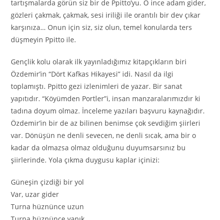
tartışmalarda görün siz bir de Ppitto’yu. O ince adam gider,
gözleri çakmak, çakmak, sesi iriliği ile orantılı bir dev çıkar
karşınıza… Onun için siz, siz olun, temel konularda ters
düşmeyin Ppitto ile.
Gençlik kolu olarak ilk yayınladığımız kitapçıkların biri
Özdemir’in “Dört Kafkas Hikayesi” idi. Nasıl da ilgi
toplamıştı. Ppitto gezi izlenimleri de yazar. Bir sanat
yapıtıdır. “Köyümden Portler”i, insan manzaralarımızdır ki
tadına doyum olmaz. İnceleme yazıları başvuru kaynağıdır.
Özdemir’in bir de az bilinen benimse çok sevdiğim şiirleri
var. Dönüşün ne denli sevecen, ne denli sıcak, ama bir o
kadar da olmazsa olmaz olduğunu duyumsarsınız bu
şiirlerinde. Yola çıkma duygusu kaplar içinizi:
Güneşin çizdiği bir yol
Var, uzar gider
Turna hüznünce uzun
Turna hüznünce yanık