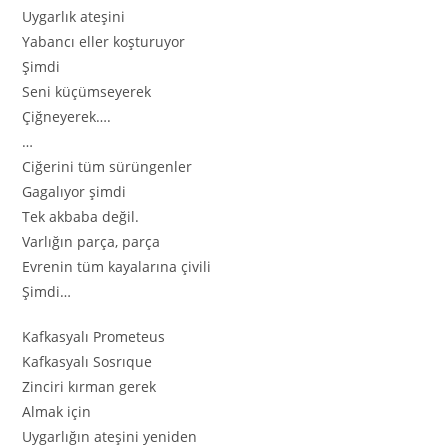
Uygarlık ateşini
Yabancı eller koşturuyor
Şimdi
Seni küçümseyerek
Çiğneyerek….
…
Ciğerini tüm sürüngenler
Gagalıyor şimdi
Tek akbaba değil.
Varlığın parça, parça
Evrenin tüm kayalarına çivili
Şimdi…
Kafkasyalı Prometeus
Kafkasyalı Sosrıque
Zinciri kırman gerek
Almak için
Uygarlığın ateşini yeniden