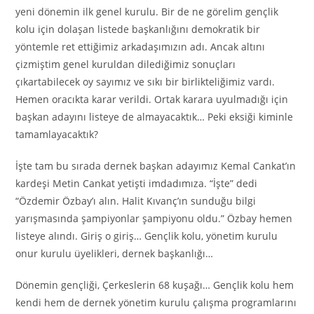
yeni dönemin ilk genel kurulu. Bir de ne görelim gençlik
kolu için dolaşan listede başkanlığını demokratik bir
yöntemle ret ettiğimiz arkadaşımızın adı. Ancak altını
çizmiştim genel kuruldan dilediğimiz sonuçları
çıkartabilecek oy sayımız ve sıkı bir birlikteliğimiz vardı.
Hemen oracıkta karar verildi. Ortak karara uyulmadığı için
başkan adayını listeye de almayacaktık… Peki eksiği kiminle
tamamlayacaktık?
İşte tam bu sırada dernek başkan adayımız Kemal Cankat’ın
kardeşi Metin Cankat yetişti imdadımıza. “İşte” dedi
“Özdemir Özbay’ı alın. Halit Kıvanç’ın sunduğu bilgi
yarışmasında şampiyonlar şampiyonu oldu.” Özbay hemen
listeye alındı. Giriş o giriş… Gençlik kolu, yönetim kurulu
onur kurulu üyelikleri, dernek başkanlığı…
Dönemin gençliği, Çerkeslerin 68 kuşağı… Gençlik kolu hem
kendi hem de dernek yönetim kurulu çalışma programlarını