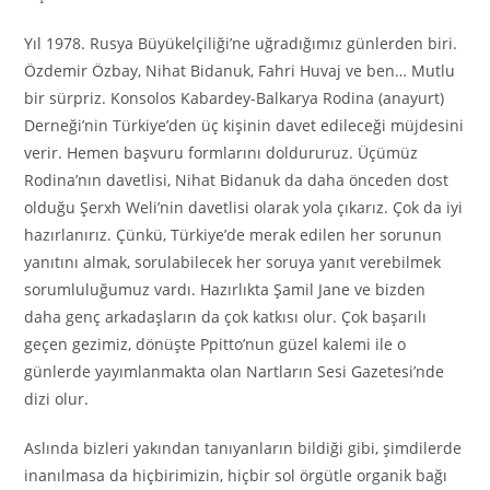
Yıl 1978. Rusya Büyükelçiliği’ne uğradığımız günlerden biri.
Özdemir Özbay, Nihat Bidanuk, Fahri Huvaj ve ben… Mutlu
bir sürpriz. Konsolos Kabardey-Balkarya Rodina (anayurt)
Derneği’nin Türkiye’den üç kişinin davet edileceği müjdesini
verir. Hemen başvuru formlarını doldururuz. Üçümüz
Rodina’nın davetlisi, Nihat Bidanuk da daha önceden dost
olduğu Şerxh Weli’nin davetlisi olarak yola çıkarız. Çok da iyi
hazırlanırız. Çünkü, Türkiye’de merak edilen her sorunun
yanıtını almak, sorulabilecek her soruya yanıt verebilmek
sorumluluğumuz vardı. Hazırlıkta Şamil Jane ve bizden
daha genç arkadaşların da çok katkısı olur. Çok başarılı
geçen gezimiz, dönüşte Ppitto’nun güzel kalemi ile o
günlerde yayımlanmakta olan Nartların Sesi Gazetesi’nde
dizi olur.
Aslında bizleri yakından tanıyanların bildiği gibi, şimdilerde
inanılmasa da hiçbirimizin, hiçbir sol örgütle organik bağı