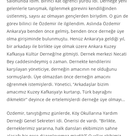
salonunda idim. Birinci kat öğrenci yurdu idi. Derneğe yeni
gelenlerle tanışmak, ilgilenmek görevini kendiliğinden
üstlenmiş, sayısı az olmayan gençlerden biriydim. O gün de
görev bilinci ile Özdemir ile ilgilendim. Aslında Özdemir
Ankara’ya benden önce gelmiş, benden önce derneğe üye
olma girişiminde bulunmuştu. Henüz Ankara’ya geldiği yıl,
bir arkadaşı ile birlikte üye olmak üzere Ankara Kuzey
Kafkasya Kültür Derneği’ne gitmişti. Dernek merkezi Necati
Bey caddesindeymiş o zaman. Dernekte kendilerini
karşılayan yöneticiye, derneğin amacının ne olduğunu
sormuşlardı. Üye olmazdan önce derneğin amacını
öğrenmek istemişlerdi. Yönetici, “Arkadaşlar bizim
amacımız Kuzey Kafkasya’yı kurtarıp, Türk bayrağını
dikmektir” deyince de ertelemişlerdi derneğe üye olmayı…
Özdemir, tanıştığımız günlerde, Köy Okullarına Yardım
Derneği Genel Sekreteri idi. Önerisi de vardı. “Birlikte,
derneklerimiz yararına, halk dansları ekibimizin sahne
alacağı bir gece düzenleyemez miydik?” O yıllar ekibimiz,