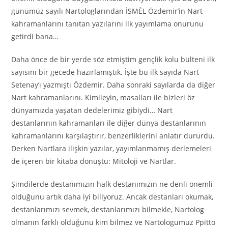
günümüz sayılı Nartologlarından İSM
È
L Özdemir’in Nart
kahramanlarını tanıtan yazılarını ilk yayımlama onurunu
getirdi bana…
Daha önce de bir yerde söz etmiştim gençlik kolu bülteni ilk
sayısını bir gecede hazırlamıştık. İşte bu ilk sayıda Nart
Setenay’ı yazmıştı Özdemir. Daha sonraki sayılarda da diğer
Nart kahramanlarını. Kimileyin, masalları ile bizleri öz
dünyamızda yaşatan dedelerimiz gibiydi… Nart
destanlarının kahramanları ile diğer dünya destanlarının
kahramanlarını karşılaştırır, benzerliklerini anlatır dururdu.
Derken Nartlara ilişkin yazılar, yayımlanmamış derlemeleri
de içeren bir kitaba dönüştü: Mitoloji ve Nartlar.
Şimdilerde destanımızın halk destanımızın ne denli önemli
olduğunu artık daha iyi biliyoruz. Ancak destanları okumak,
destanlarımızı sevmek, destanlarımızı bilmekle, Nartolog
olmanın farklı olduğunu kim bilmez ve Nartologumuz Ppitto