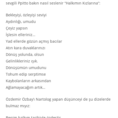
sevgili Ppitto bakın nasıl seslenir “Halkımın Kızlarına”:
Bekleyişi, özleyişi seviyi
Aydınlığı, umudu
Çeyiz yapsın
İşlesin elleriniz…
Yad ellerde gözün açmış bacılar
Atın kara duvaklarınızı
Dönüş yolunda, olsun
Gelinlikleriniz ışık.
Dönüşümün umudunu
Tohum edip serptimse
Kaybolanların arkasından
Ağlamayacağım artık…
Özdemir Özbay’ı Nartolog yapan düşünceyi de şu dizelerde
bulmaz mıyız:
Benim halkım tarihiyle özdeştir