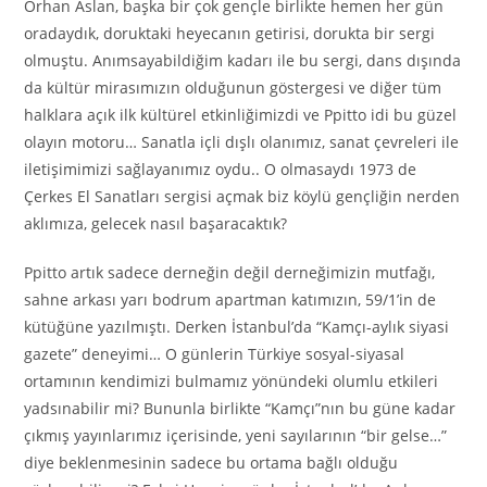
Orhan Aslan, başka bir çok gençle birlikte hemen her gün
oradaydık, doruktaki heyecanın getirisi, dorukta bir sergi
olmuştu. Anımsayabildiğim kadarı ile bu sergi, dans dışında
da kültür mirasımızın olduğunun göstergesi ve diğer tüm
halklara açık ilk kültürel etkinliğimizdi ve Ppitto idi bu güzel
olayın motoru… Sanatla içli dışlı olanımız, sanat çevreleri ile
iletişimimizi sağlayanımız oydu.. O olmasaydı 1973 de
Çerkes El Sanatları sergisi açmak biz köylü gençliğin nerden
aklımıza, gelecek nasıl başaracaktık?
Ppitto artık sadece derneğin değil derneğimizin mutfağı,
sahne arkası yarı bodrum apartman katımızın, 59/1’in de
kütüğüne yazılmıştı. Derken İstanbul’da “Kamçı-aylık siyasi
gazete” deneyimi… O günlerin Türkiye sosyal-siyasal
ortamının kendimizi bulmamız yönündeki olumlu etkileri
yadsınabilir mi? Bununla birlikte “Kamçı”nın bu güne kadar
çıkmış yayınlarımız içerisinde, yeni sayılarının “bir gelse…”
diye beklenmesinin sadece bu ortama bağlı olduğu