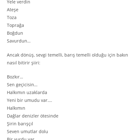
Yele verdin
Ateşe
Toza
Toprağa
Boğdun
Savurdun…
Ancak dönüş, sevgi temelli, barış temelli olduğu için bakın
nasıl bitirir şiiri:
Bozkır…
Sen geçicisin…
Halkımın uzaklarda
Yeni bir umudu var….
Halkımın
Dağlar denizler ötesinde
Şirin barışçıl
Seven umutlar dolu
Bir yurdu var…