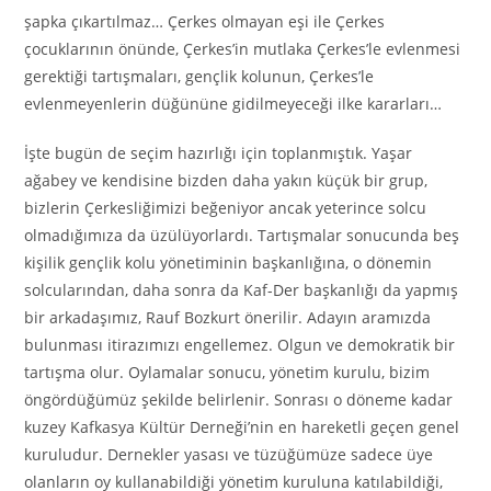
şapka çıkartılmaz… Çerkes olmayan eşi ile Çerkes
çocuklarının önünde, Çerkes’in mutlaka Çerkes’le evlenmesi
gerektiği tartışmaları, gençlik kolunun, Çerkes’le
evlenmeyenlerin düğününe gidilmeyeceği ilke kararları…
İşte bugün de seçim hazırlığı için toplanmıştık. Yaşar
ağabey ve kendisine bizden daha yakın küçük bir grup,
bizlerin Çerkesliğimizi beğeniyor ancak yeterince solcu
olmadığımıza da üzülüyorlardı. Tartışmalar sonucunda beş
kişilik gençlik kolu yönetiminin başkanlığına, o dönemin
solcularından, daha sonra da Kaf-Der başkanlığı da yapmış
bir arkadaşımız, Rauf Bozkurt önerilir. Adayın aramızda
bulunması itirazımızı engellemez. Olgun ve demokratik bir
tartışma olur. Oylamalar sonucu, yönetim kurulu, bizim
öngördüğümüz şekilde belirlenir. Sonrası o döneme kadar
kuzey Kafkasya Kültür Derneği’nin en hareketli geçen genel
kuruludur. Dernekler yasası ve tüzüğümüze sadece üye
olanların oy kullanabildiği yönetim kuruluna katılabildiği,