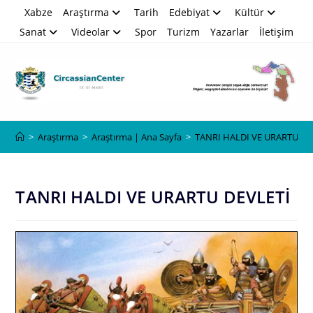
Skip
Xabze
Araştırma
Tarih
Edebiyat
Kültür
to
Sanat
Videolar
Spor
Turizm
Yazarlar
İletişim
content
Blog
>
Araştırma
>
Araştırma | Ana Sayfa
>
TANRI HALDI VE URARTU DE
TANRI HALDI VE URARTU DEVLETİ