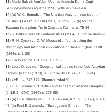
13)
Marjo Salvini: Van’daki Ucuncu Anadolu Demir Cagi
Sempozyumuna (Agustos 1990) yollanan makalesi.
14)
(a) W. C. Benedict: “The Urartian-Assyrian inscription of
Kelishin” (J.A.O.S. LXXXI (1961), s. 359-85). (b) for the
Topzaua inscription, Tra lo Zagros e l’Urmia, s. 79-86
15)
K. Balkan: Atatürk Konferansları I (1964), s. 239 ve devamı.
16)
R. H. Dyson ve O. W. Muscarella: “constructing the
chronology and historical implications of Hasanlu” (Iran XXVII
(1989), s. 1-28)
17)
Tra lo zagros e l’Urmia, s. 57-62
18)
Louis D. Levine: “Geographical studies in the Neo-Assyrian
Zagros” (Iran XI (1973), s. 1-27 ve XII (1974), s. 99-124)
19)
LAR I, s. 717-722 (Shamshi-Adad V)
20)
D. B. Stronach: “Urartian and Achaemenian tower temples”
(J.N.E.S. XXVI) (1967) s. 278-88).
21)
(a) C. A. Burney ve G. R. J. Lawson, A. S. VII (1957), s. 40,
45. (b) Paul E. Zimansky: “Ecology and Empire — The
Structure of the Urartian State” (Studies in Ancient Oriental