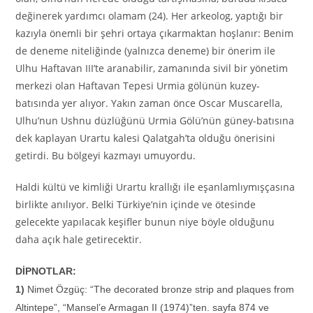
değinerek yardımcı olamam (24). Her arkeolog, yaptığı bir
kazıyla önemli bir şehri ortaya çıkarmaktan hoşlanır: Benim
de deneme niteliğinde (yalnızca deneme) bir önerim ile
Ulhu Haftavan III’te aranabilir, zamanında sivil bir yönetim
merkezi olan Haftavan Tepesi Urmia gölünün kuzey-
batısında yer alıyor. Yakın zaman önce Oscar Muscarella,
Ulhu’nun Ushnu düzlüğünü Urmia Gölü’nün güney-batısına
dek kaplayan Urartu kalesi Qalatgah’ta olduğu önerisini
getirdi. Bu bölgeyi kazmayı umuyordu.
Haldi kültü ve kimliği Urartu krallığı ile eşanlamlıymışçasına
birlikte anılıyor. Belki Türkiye’nin içinde ve ötesinde
gelecekte yapılacak keşifler bunun niye böyle olduğunu
daha açık hale getirecektir.
DİPNOTLAR:
1)
Nimet Özgüç: “The decorated bronze strip and plaques from
Altintepe”, “Mansel’e Armagan II (1974)”ten. sayfa 874 ve