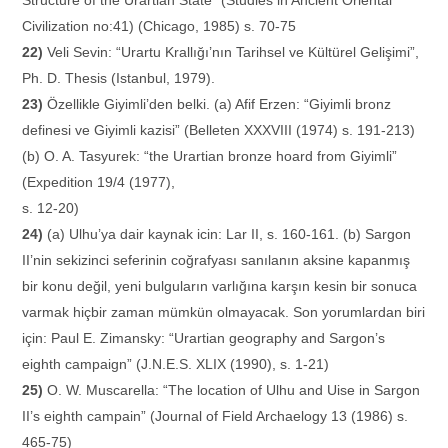
Civilization no:41) (Chicago, 1985) s. 70-75
22)
Veli Sevin: “Urartu Krallığı’nın Tarihsel ve Kültürel Gelişimi”,
Ph. D. Thesis (Istanbul, 1979).
23)
Özellikle Giyimli’den belki. (a) Afif Erzen: “Giyimli bronz
definesi ve Giyimli kazisi” (Belleten XXXVIII (1974) s. 191-213)
(b) O. A. Tasyurek: “the Urartian bronze hoard from Giyimli”
(Expedition 19/4 (1977),
s. 12-20)
24)
(a) Ulhu’ya dair kaynak icin: Lar II, s. 160-161. (b) Sargon
II’nin sekizinci seferinin coğrafyası sanılanın aksine kapanmış
bir konu değil, yeni bulguların varlığına karşın kesin bir sonuca
varmak hiçbir zaman mümkün olmayacak. Son yorumlardan biri
için: Paul E. Zimansky: “Urartian geography and Sargon’s
eighth campaign” (J.N.E.S. XLIX (1990), s. 1-21)
25)
O. W. Muscarella: “The location of Ulhu and Uise in Sargon
II’s eighth campain” (Journal of Field Archaelogy 13 (1986) s.
465-75)