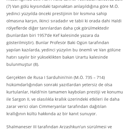
(7) Van gölü kıyısındaki tapınaktan anlaşıldığına göre M.Ö.
yedinci yüzyılda önceki prestijinin bir kısmına sahip
olmasına karşın, ikinci sıradadır ve tabii ki orada dahi Haldi
rölyeflerde diğer tanrılardan daha çok görülmektedir
(bunlardan biri 1957’de Kef kalesinde yazara da
gösterilmiştir). Bunlar Profesör Baki Ogün tarafından
yapılan kazılarda, yedinci yüzyılın bu önemli ve Van gölüne
hatırı sayılır bir yükseklikten bakan Urartu kalesinde
bulunmuştur (8).
Gerçekten de Rusa I Sarduhini’nin (M.Ö. 735 – 714)
hükümdarlığından sonraki yazıtlardan yetersiz de olsa
kurtulanlar, Haldi’nin tamamen kaybolan prestiji ve konumu
ile Sargon II, ve olasılıkla krallık üzerindeki etkileri ile daha
zarar verici olan Cimmeryanlar tarafından dağıtılan
krallığının kültü hakkında az bir kanıt sunuyor.
Shalmaneser III tarafından Arzashkun’un sürülmesi ve