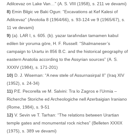
Adilcevaz on Lake Van…” (A. S. VIII (1958), s. 211 ve devami)
8)
Emin Bilgic ve Baki Ogun: “Excavations at Kef Kalesi of
Adilcevaz” (Anotolia 8 (1964/66), s. 93-124 ve 9 (1965/67), s.
11 ve devami)
9)
(a). LAR I, s. 605. (b). yazar tarafından tamamen kabul
edilen bir yoruma göre, H. F. Russell: “Shalmaneser’s
campaign to Urartu in 856 B.C. and the historical geography of
eastern Anatolia according to the Assyrian sources” (A. S.
XXXIV (1984), s. 171-201)
10)
D. J. Wiseman: “A new stele of Assurnasirpal II” (Iraq XIV
(1952), s. 24-34)
11)
P.E. Pecorella ve M. Salvini: Tra lo Zagros e l’Urmia –
Richerche Storiche ed Archeologiche nell Azerbaigian Iraniano
(Rome, 1984), s. 9-51
12)
V. Sevin ve T. Tarhan: “The relations between Urartian
temple gates and monumental rock niches” (Belleten XXXIX
(1975), s. 389 ve devami)