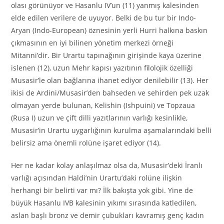
olası görünüyor ve Hasanlu IV’un (11) yanmış kalesinden
elde edilen verilere de uyuyor. Belki de bu tur bir Indo-
Aryan (Indo-European) öznesinin yerli Hurri halkına baskın
çıkmasının en iyi bilinen yönetim merkezi örneği
Mitanni’dir. Bir Urartu tapınağının girişinde kaya üzerine
islenen (12), uzun Mehr kapısı yazıtının filolojik özelliği
Musasir’le olan bağlarına ihanet ediyor denilebilir (13). Her
ikisi de Ardini/Musasir’den bahseden ve sehirden pek uzak
olmayan yerde bulunan, Kelishin (Ishpuini) ve Topzaua
(Rusa I) uzun ve çift dilli yazıtlarının varlığı kesinlikle,
Musasir’in Urartu uygarlığının kurulma aşamalarındaki belli
belirsiz ama önemli rolüne işaret ediyor (14).
Her ne kadar kolay anlaşılmaz olsa da, Musasir’deki İranlı
varlığı açısından Haldi’nin Urartu’daki rolüne ilişkin
herhangi bir belirti var mı? İlk bakışta yok gibi. Yine de
büyük Hasanlu IVB kalesinin yıkımı sırasında katledilen,
aslan başlı bronz ve demir çubukları kavramış genç kadın