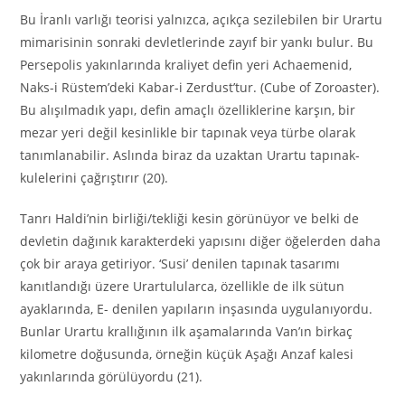
Bu İranlı varlığı teorisi yalnızca, açıkça sezilebilen bir Urartu
mimarisinin sonraki devletlerinde zayıf bir yankı bulur. Bu
Persepolis yakınlarında kraliyet defin yeri Achaemenid,
Naks-i Rüstem’deki Kabar-i Zerdust’tur. (Cube of Zoroaster).
Bu alışılmadık yapı, defin amaçlı özelliklerine karşın, bir
mezar yeri değil kesinlikle bir tapınak veya türbe olarak
tanımlanabilir. Aslında biraz da uzaktan Urartu tapınak-
kulelerini çağrıştırır (20).
Tanrı Haldi’nin birliği/tekliği kesin görünüyor ve belki de
devletin dağınık karakterdeki yapısını diğer öğelerden daha
çok bir araya getiriyor. ‘Susi’ denilen tapınak tasarımı
kanıtlandığı üzere Urartulularca, özellikle de ilk sütun
ayaklarında, E- denilen yapıların inşasında uygulanıyordu.
Bunlar Urartu krallığının ilk aşamalarında Van’ın birkaç
kilometre doğusunda, örneğin küçük Aşağı Anzaf kalesi
yakınlarında görülüyordu (21).