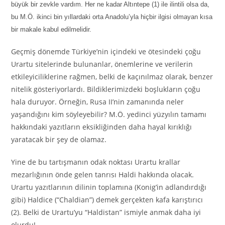
büyük bir zevkle vardım. Her ne kadar Altıntepe (1) ile ilintili olsa da,
bu M.Ö. ikinci bin yıllardaki orta Anadolu’yla hiçbir ilgisi olmayan kısa
bir makale kabul edilmelidir.
Geçmiş dönemde Türkiye’nin içindeki ve ötesindeki çoğu
Urartu sitelerinde bulunanlar, önemlerine ve verilerin
etkileyiciliklerine rağmen, belki de kaçınılmaz olarak, benzer
nitelik gösteriyorlardı. Bildiklerimizdeki boşlukların çoğu
hala duruyor. Örneğin, Rusa II’nin zamanında neler
yaşandığını kim söyleyebilir? M.Ö. yedinci yüzyılın tamamı
hakkındaki yazıtların eksikliğinden daha hayal kırıklığı
yaratacak bir şey de olamaz.
Yine de bu tartışmanın odak noktası Urartu krallar
mezarlığının önde gelen tanrısı Haldi hakkında olacak.
Urartu yazıtlarının dilinin toplamına (Konig’in adlandırdığı
gibi) Haldice (“Chaldian”) demek gerçekten kafa karıştırıcı
(2). Belki de Urartu’yu “Haldistan” ismiyle anmak daha iyi
olurdu!