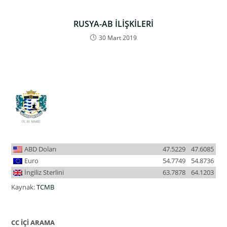
RUSYA-AB İLİŞKİLERİ
30 Mart 2019
ABD Doları
47.5229
47.6085
Euro
54.7749
54.8736
İngiliz Sterlini
63.7878
64.1203
Kaynak:
TCMB
CC İÇİ ARAMA