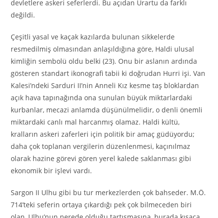
devletlere askeri seferlerdi. Bu açıdan Urartu da farklı
değildi.
Çeşitli yasal ve kaçak kazılarda bulunan sikkelerde
resmedilmiş olmasından anlaşıldığına göre, Haldi ulusal
kimliğin sembolü oldu belki (23). Onu bir aslanın ardında
gösteren standart ikonografi tabii ki doğrudan Hurri işi. Van
Kalesi’ndeki Sarduri II’nin Anneli Kız kesme taş bloklardan
açık hava tapınağında ona sunulan büyük miktarlardaki
kurbanlar, mecazi anlamda düşünülmelidir, o denli önemli
miktardaki canlı mal harcanmış olamaz. Haldi kültü,
kralların askeri zaferleri için politik bir amaç güdüyordu;
daha çok toplanan vergilerin düzenlenmesi, kaçınılmaz
olarak hazine görevi gören yerel kalede saklanması gibi
ekonomik bir işlevi vardı.
Sargon II Ulhu gibi bu tur merkezlerden çok bahseder. M.Ö.
714’teki seferin ortaya çıkardığı pek çok bilmeceden biri
olan, Ulhu’nun nerede olduğu tartışmasına, burada kısaca