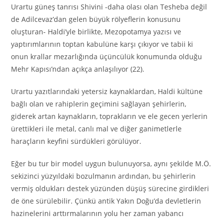
Urartu güneş tanrısı Shivini -daha olası olan Tesheba değil
de Adilcevaz’dan gelen büyük rölyeflerin konusunu
oluşturan- Haldi’yle birlikte, Mezopotamya yazısı ve
yaptırımlarının toptan kabulüne karşı çıkıyor ve tabii ki
onun krallar mezarlığında üçüncülük konumunda olduğu
Mehr Kapısı’ndan açıkça anlaşılıyor (22).
Urartu yazıtlarındaki yetersiz kaynaklardan, Haldi kültüne
bağlı olan ve rahiplerin geçimini sağlayan şehirlerin,
giderek artan kaynakların, toprakların ve ele gecen yerlerin
ürettikleri ile metal, canlı mal ve diğer ganimetlerle
haraçların keyfini sürdükleri görülüyor.
Eğer bu tur bir model uygun bulunuyorsa, aynı şekilde M.Ö.
sekizinci yüzyıldaki bozulmanın ardından, bu şehirlerin
vermiş oldukları destek yüzünden düşüş sürecine girdikleri
de öne sürülebilir. Çünkü antik Yakın Doğu’da devletlerin
hazinelerini arttırmalarının yolu her zaman yabancı