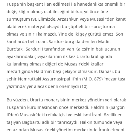
Tuspa’nin başkent ilan edilmesi ile hanedanlıkta önemli bir
değişikliğin olmuş olabileceğini birkaç yıl önce öne
sürmüştüm (9). Elimizde, Arzashkun veya Musasir’den kanıt
olabilecek materyal olsaydı bu şüpheli bir soruşturma
olmaz ve sınırlı kalmazdı. Yine de iki şey çürütülemez: Son
kanıtlarda belli olan, Sardursburg da denilen Madir-
Burc’taki, Sarduri I tarafından Van Kalesi’nin batı ucunun
ayaklarındaki çiviyazılarının ilk kez Urartu krallığında
kullanılmış olması; diğeri de Musasir’deki krallar
mezarlığında Haldi’nin başı çekiyor olmasıdır. Dahası, bu
şehir Nemrut’taki Assurnasirpal II’nin (M.Ö. 879) ‘mezar taşı
yazıtında’ yer alacak denli önemliydi (10).
Bu yüzden, Urartu monarşisinin merkez yönetim yeri olarak
Tuspa’nin kurulmasından önce merkezdi. Haldi’nin (Sargon
II’den) Musasir’deki refakatçisi ve eski ismi İranlı özellikler
taşıyan Bagbartu adlı bir tanrıcaydı. Halkın tümünde veya
en azından Musasir’deki yönetim merkezinde İranlı etmeni