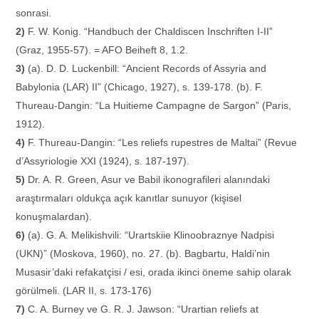
sonrasi.
2)
F. W. Konig. “Handbuch der Chaldiscen Inschriften I-II”
(Graz, 1955-57). = AFO Beiheft 8, 1.2.
3)
(a). D. D. Luckenbill: “Ancient Records of Assyria and
Babylonia (LAR) II” (Chicago, 1927), s. 139-178. (b). F.
Thureau-Dangin: “La Huitieme Campagne de Sargon” (Paris,
1912).
4)
F. Thureau-Dangin: “Les reliefs rupestres de Maltai” (Revue
d’Assyriologie XXI (1924), s. 187-197).
5)
Dr. A. R. Green, Asur ve Babil ikonografileri alanındaki
araştırmaları oldukça açık kanıtlar sunuyor (kişisel
konuşmalardan).
6)
(a). G. A. Melikishvili: “Urartskiie Klinoobraznye Nadpisi
(UKN)” (Moskova, 1960), no. 27. (b). Bagbartu, Haldi’nin
Musasir’daki refakatçisi / esi, orada ikinci öneme sahip olarak
görülmeli. (LAR II, s. 173-176)
7)
C. A. Burney ve G. R. J. Jawson: “Urartian reliefs at