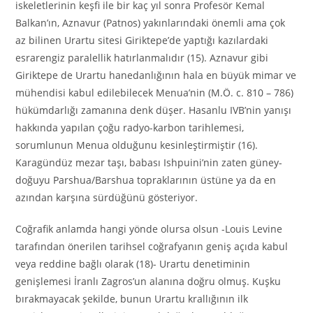
iskeletlerinin keşfi ile bir kaç yıl sonra Profesör Kemal
Balkan’ın, Aznavur (Patnos) yakınlarındaki önemli ama çok
az bilinen Urartu sitesi Giriktepe’de yaptığı kazılardaki
esrarengiz paralellik hatırlanmalıdır (15). Aznavur gibi
Giriktepe de Urartu hanedanlığının hala en büyük mimar ve
mühendisi kabul edilebilecek Menua’nin (M.Ö. c. 810 – 786)
hükümdarlığı zamanına denk düşer. Hasanlu IVB’nin yanışı
hakkında yapılan çoğu radyo-karbon tarihlemesi,
sorumlunun Menua olduğunu kesinleştirmiştir (16).
Karagündüz mezar taşı, babası Ishpuini’nin zaten güney-
doğuyu Parshua/Barshua topraklarının üstüne ya da en
azından karşına sürdüğünü gösteriyor.
Coğrafik anlamda hangi yönde olursa olsun -Louis Levine
tarafından önerilen tarihsel coğrafyanın geniş açıda kabul
veya reddine bağlı olarak (18)- Urartu denetiminin
genişlemesi İranlı Zagros’un alanına doğru olmuş. Kuşku
bırakmayacak şekilde, bunun Urartu krallığının ilk