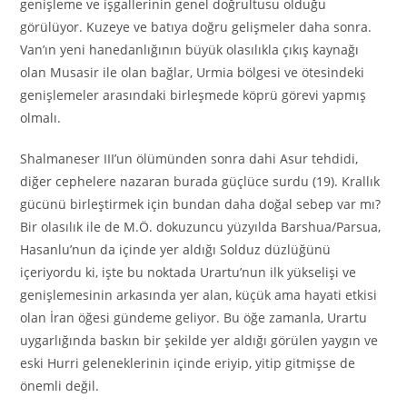
genişleme ve işgallerinin genel doğrultusu olduğu
görülüyor. Kuzeye ve batıya doğru gelişmeler daha sonra.
Van’ın yeni hanedanlığının büyük olasılıkla çıkış kaynağı
olan Musasir ile olan bağlar, Urmia bölgesi ve ötesindeki
genişlemeler arasındaki birleşmede köprü görevi yapmış
olmalı.
Shalmaneser III’un ölümünden sonra dahi Asur tehdidi,
diğer cephelere nazaran burada güçlüce surdu (19). Krallık
gücünü birleştirmek için bundan daha doğal sebep var mı?
Bir olasılık ile de M.Ö. dokuzuncu yüzyılda Barshua/Parsua,
Hasanlu’nun da içinde yer aldığı Solduz düzlüğünü
içeriyordu ki, işte bu noktada Urartu’nun ilk yükselişi ve
genişlemesinin arkasında yer alan, küçük ama hayati etkisi
olan İran öğesi gündeme geliyor. Bu öğe zamanla, Urartu
uygarlığında baskın bir şekilde yer aldığı görülen yaygın ve
eski Hurri geleneklerinin içinde eriyip, yitip gitmişse de
önemli değil.