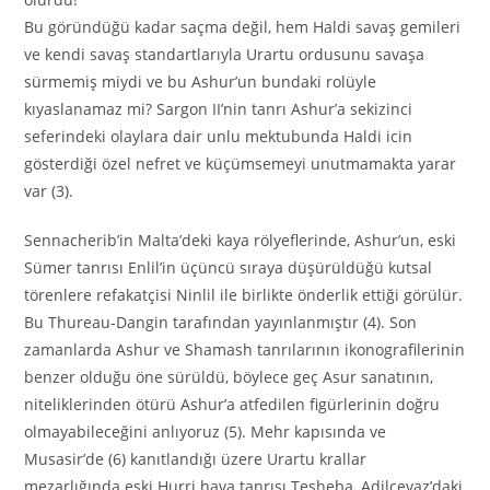
Bu göründüğü kadar saçma değil, hem Haldi savaş gemileri
ve kendi savaş standartlarıyla Urartu ordusunu savaşa
sürmemiş miydi ve bu Ashur’un bundaki rolüyle
kıyaslanamaz mi? Sargon II’nin tanrı Ashur’a sekizinci
seferindeki olaylara dair unlu mektubunda Haldi icin
gösterdiği özel nefret ve küçümsemeyi unutmamakta yarar
var (3).
Sennacherib’in Malta’deki kaya rölyeflerinde, Ashur’un, eski
Sümer tanrısı Enlil’in üçüncü sıraya düşürüldüğü kutsal
törenlere refakatçisi Ninlil ile birlikte önderlik ettiği görülür.
Bu Thureau-Dangin tarafından yayınlanmıştır (4). Son
zamanlarda Ashur ve Shamash tanrılarının ikonografilerinin
benzer olduğu öne sürüldü, böylece geç Asur sanatının,
niteliklerinden ötürü Ashur’a atfedilen figürlerinin doğru
olmayabileceğini anlıyoruz (5). Mehr kapısında ve
Musasir’de (6) kanıtlandığı üzere Urartu krallar
mezarlığında eski Hurri hava tanrısı Tesheba, Adilcevaz’daki