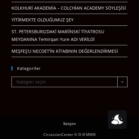
KOLKHURİ AKADEMİA – COLCHİAN ACADEMY SÖYLEŞİSİ
YİTİRMEKTE OLDUĞUMUZ ŞEY
ST. PETERSBURG’DAKİ MARİİNSKİ TİYATROSU
MEYDANINA Temirqan Yure ADI VERİLDİ
MEŞFEŞ’U NECDET’İN KİTABININ DEĞERLENDİRMESİ
Kategoriler
Kategoriler
Kategori seçin
İletişim
CircassianCenter © IX III MMIII