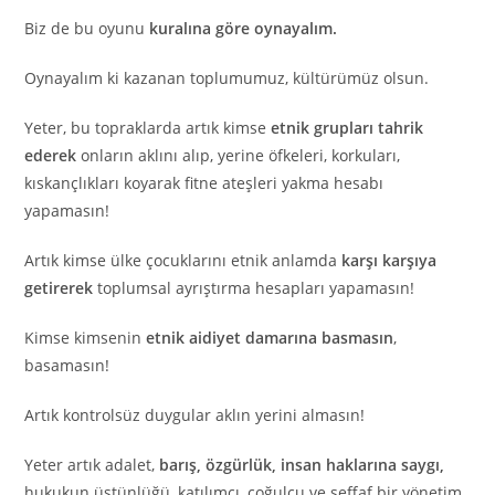
Biz de bu oyunu
kuralına göre oynayalım.
Oynayalım ki kazanan toplumumuz, kültürümüz olsun.
Yeter, bu topraklarda artık kimse
etnik grupları tahrik
ederek
onların aklını alıp, yerine öfkeleri, korkuları,
kıskançlıkları koyarak fitne ateşleri yakma hesabı
yapamasın!
Artık kimse ülke çocuklarını etnik anlamda
karşı karşıya
getirerek
toplumsal ayrıştırma hesapları yapamasın!
Kimse kimsenin
etnik aidiyet damarına basmasın
,
basamasın!
Artık kontrolsüz duygular aklın yerini almasın!
Yeter artık adalet,
barış, özgürlük, insan haklarına saygı,
hukukun üstünlüğü, katılımcı, çoğulcu ve şeffaf bir yönetim