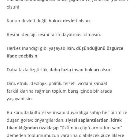
olsun!
Kanun devleti değil,
hukuk devleti
olsun.
Resmi ideoloji, resmi tarih dayatması olmasın.
Herkes inandığı gibi yaşayabilsin,
düşündüğünü özgürce
ifade edebilsin.
Daha fazla özgürlük,
daha fazla insan hakları
olsun.
Dinî, etnik, ideolojik, politik, felsefi, vicdani kanaat
farklılıklarına rağmen toplum barış içinde bir arada
yaşayabilsin.
Bu konuda kültürel ve insanî duyarlılığa sahip her birimize
düşen görev; önyargılardan,
siyasi saplantılardan, idrak
tıkanıklığından uzaklaşıp “
üzümün çöpü armudun sapı”
demeden toplumumuzun yararına olabilecek güzelliklere