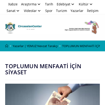
Skip
Xabze
Araştırma
Tarih
Edebiyat
Kültür
to
Sanat
Videolar
Spor
Turizm
Yazarlar
İletişim
content
Blog
>
Yazarlar | YEMUZ Nevzat Tarakçı
>
TOPLUMUN MENFAATİ İÇİN Sİ
TOPLUMUN MENFAATİ İÇİN
SİYASET