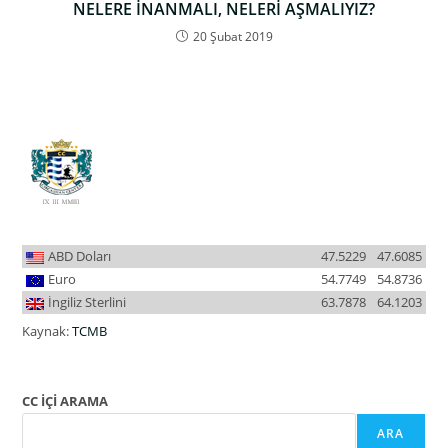
NELERE İNANMALI, NELERİ AŞMALIYIZ?
20 Şubat 2019
ABD Doları
47.5229
47.6085
Euro
54.7749
54.8736
İngiliz Sterlini
63.7878
64.1203
Kaynak:
TCMB
CC İÇİ ARAMA
ARA