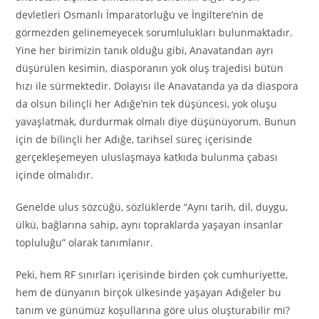
devletleri Osmanlı İmparatorluğu ve İngiltere’nin de
görmezden gelinemeyecek sorumlulukları bulunmaktadır.
Yine her birimizin tanık olduğu gibi, Anavatandan ayrı
düşürülen kesimin, diasporanın yok oluş trajedisi bütün
hızı ile sürmektedir. Dolayısı ile Anavatanda ya da diaspora
da olsun bilinçli her Adığe’nin tek düşüncesi, yok oluşu
yavaşlatmak, durdurmak olmalı diye düşünüyorum. Bunun
için de bilinçli her Adığe, tarihsel süreç içerisinde
gerçekleşemeyen uluslaşmaya katkıda bulunma çabası
içinde olmalıdır.
Genelde ulus sözcüğü, sözlüklerde “Aynı tarih, dil, duygu,
ülkü, bağlarına sahip, aynı topraklarda yaşayan insanlar
topluluğu” olarak tanımlanır.
Peki, hem RF sınırları içerisinde birden çok cumhuriyette,
hem de dünyanın birçok ülkesinde yaşayan Adığeler bu
tanım ve günümüz koşullarına göre ulus oluşturabilir mi?