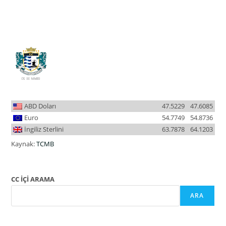
ABD Doları
47.5229
47.6085
Euro
54.7749
54.8736
İngiliz Sterlini
63.7878
64.1203
Kaynak:
TCMB
CC İÇİ ARAMA
ARA