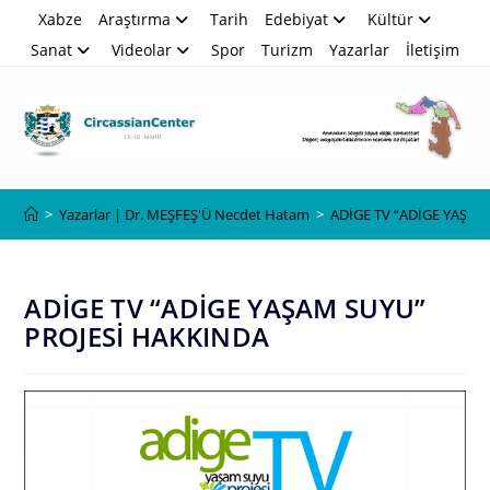
Skip
Xabze
Araştırma
Tarih
Edebiyat
Kültür
to
Sanat
Videolar
Spor
Turizm
Yazarlar
İletişim
content
Blog
>
Yazarlar | Dr. MEŞFEŞ'Ü Necdet Hatam
>
ADİGE TV “ADİGE YAŞAM
ADİGE TV “ADİGE YAŞAM SUYU”
PROJESİ HAKKINDA