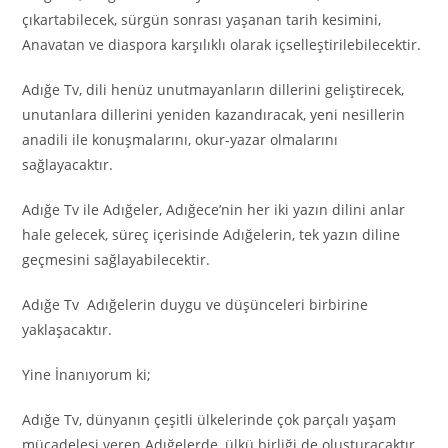
çıkartabilecek, sürgün sonrası yaşanan tarih kesimini,
Anavatan ve diaspora karşılıklı olarak içselleştirilebilecektir.
Adığe Tv, dili henüz unutmayanların dillerini geliştirecek,
unutanlara dillerini yeniden kazandıracak, yeni nesillerin
anadili ile konuşmalarını, okur-yazar olmalarını
sağlayacaktır.
Adığe Tv ile Adığeler, Adığece’nin her iki yazın dilini anlar
hale gelecek, süreç içerisinde Adığelerin, tek yazın diline
geçmesini sağlayabilecektir.
Adığe Tv Adığelerin duygu ve düşünceleri birbirine
yaklaşacaktır.
Yine İnanıyorum ki;
Adığe Tv, dünyanın çeşitli ülkelerinde çok parçalı yaşam
mücadelesi veren Adığelerde, ülkü birliği de oluşturacaktır.