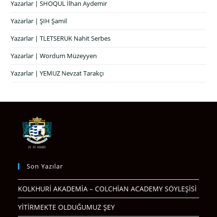
Yazarlar | SHOQUL İlhan Aydemir
Yazarlar | ŞIH Şamil
Yazarlar | TLETSERUK Nahit Serbes
Yazarlar | Wordum Müzeyyen
Yazarlar | YEMUZ Nevzat Tarakçı
Son Yazılar
KOLKHURİ AKADEMİA – COLCHİAN ACADEMY SÖYLEŞİSİ
YİTİRMEKTE OLDUĞUMUZ ŞEY