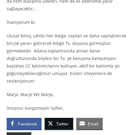
da hem diaspora ülkeleri, hem de RF ekonomik yarar
sağlayacaktır…
İnanıyorum ki;
Ulusal bilinç sahibi her Adığe, sayılan ve daha sayılabilecek
birçok yararı getirecek Adığe Tv. düşünü görmüştür,
görmektedir. Adana toplantısında alınan karar
doğrultusunda böylesi bir Tv. ye kavuşma kampanyası
başlatan CC katılımcılarını kutluyor, aktif bir katılımla ipi
göğüsleyebileceğimizi umuyor, bizleri izleyenlere de
sesleniyorum:
Marje, Marje We Marje,
İmzanızı esirgemeyin lütfen.
Facebook
Twitter
Email