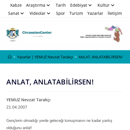
Skip
Xabze
Araştırma
Tarih
Edebiyat
Kültür
to
Sanat
Videolar
Spor
Turizm
Yazarlar
İletişim
content
Blog
>
Yazarlar | YEMUZ Nevzat Tarakçı
>
ANLAT, ANLATABİLİRSEN!
ANLAT, ANLATABİLİRSEN!
YEMUZ Nevzat Tarakçı
21.04.2007
Gençlerin olmadığı yerde geleceği konuşmanın ne kadar yanlış
olduğunu anlat!