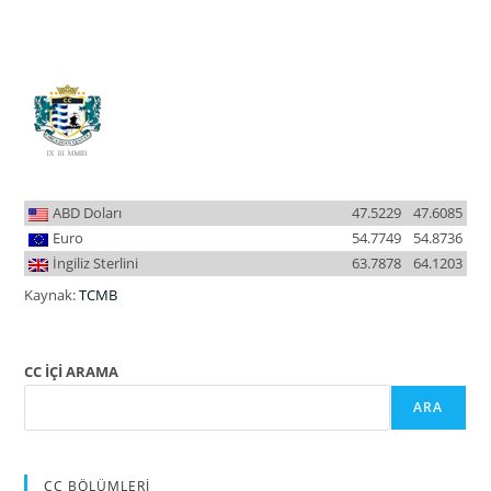
ABD Doları
47.5229
47.6085
Euro
54.7749
54.8736
İngiliz Sterlini
63.7878
64.1203
Kaynak:
TCMB
CC İÇİ ARAMA
ARA
CC BÖLÜMLERİ