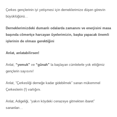
Çerkes gençlerinin iyi yetişmesi için derneklerimize düşen görevin
büyüklüğünü…
Derneklerimizdeki dumanlı odalarda zamanını ve enerjisini masa
başında cömertçe harcayan üyelerimizin, başka yapacak önemli
işlerinin de olması gerektiğini
Anlat, anlatabilirsen!
Anlat,
“yemuk”
ve
“günah”
la başlayan cümlelerle yok ettiğimiz
gençlerin sayısını!
Anlat, “Çerkesliği derneğe kadar gidebilmek” sanan mükemmel
Çerkeslerin (!) varlığını.
Anlat, Adigeliği, “yakın köydeki cenazeye gitmekten ibaret”
sananları…