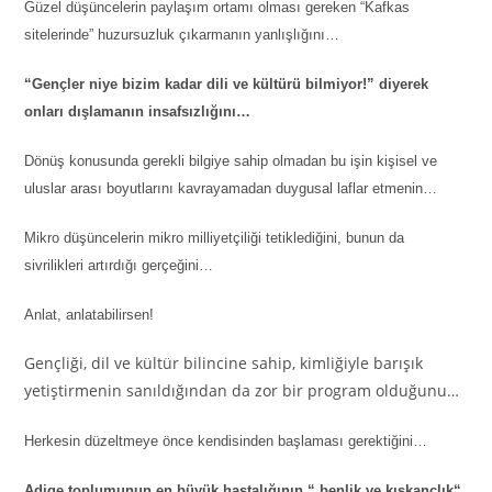
Güzel düşüncelerin paylaşım ortamı olması gereken “Kafkas
sitelerinde” huzursuzluk çıkarmanın yanlışlığını…
“Gençler niye bizim kadar dili ve kültürü bilmiyor!” diyerek
onları dışlamanın insafsızlığını…
Dönüş konusunda gerekli bilgiye sahip olmadan bu işin kişisel ve
uluslar arası boyutlarını kavrayamadan duygusal laflar etmenin…
Mikro düşüncelerin mikro milliyetçiliği tetiklediğini, bunun da
sivrilikleri artırdığı gerçeğini…
Anlat, anlatabilirsen!
Gençliği, dil ve kültür bilincine sahip, kimliğiyle barışık
yetiştirmenin sanıldığından da zor bir program olduğunu…
Herkesin düzeltmeye önce kendisinden başlaması gerektiğini…
Adige toplumunun en büyük hastalığının “ benlik ve kıskançlık“