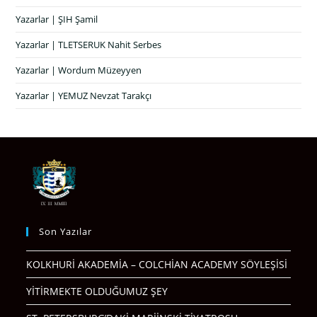
Yazarlar | ŞIH Şamil
Yazarlar | TLETSERUK Nahit Serbes
Yazarlar | Wordum Müzeyyen
Yazarlar | YEMUZ Nevzat Tarakçı
Son Yazılar
KOLKHURİ AKADEMİA – COLCHİAN ACADEMY SÖYLEŞİSİ
YİTİRMEKTE OLDUĞUMUZ ŞEY