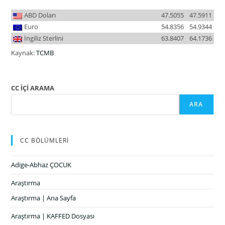
ABD Doları
47.5055
47.5911
Euro
54.8356
54.9344
İngiliz Sterlini
63.8407
64.1736
Kaynak:
TCMB
CC İÇİ ARAMA
ARA
CC BÖLÜMLERİ
Adige-Abhaz ÇOCUK
Araştırma
Araştırma | Ana Sayfa
Araştırma | KAFFED Dosyası