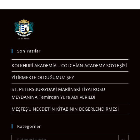
Son Yazılar
KOLKHURİ AKADEMİA – COLCHİAN ACADEMY SÖYLEŞİSİ
YİTİRMEKTE OLDUĞUMUZ ŞEY
ST. PETERSBURG’DAKİ MARİİNSKİ TİYATROSU
MEYDANINA Temirqan Yure ADI VERİLDİ
MEŞFEŞ’U NECDET’İN KİTABININ DEĞERLENDİRMESİ
Kategoriler
Kategoriler
Kategori seçin