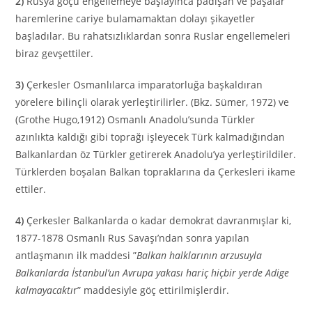
2)
Rusya göçü engellemeye başlayınca padişah ve paşalar
haremlerine cariye bulamamaktan dolayı şikayetler
başladılar. Bu rahatsızlıklardan sonra Ruslar engellemeleri
biraz gevşettiler.
3)
Çerkesler Osmanlılarca imparatorluğa başkaldıran
yörelere bilinçli olarak yerleştirilirler. (Bkz. Sümer, 1972) ve
(Grothe Hugo,1912) Osmanlı Anadolu’sunda Türkler
azınlıkta kaldığı gibi toprağı işleyecek Türk kalmadığından
Balkanlardan öz Türkler getirerek Anadolu’ya yerleştirildiler.
Türklerden boşalan Balkan topraklarına da Çerkesleri ikame
ettiler.
4)
Çerkesler Balkanlarda o kadar demokrat davranmışlar ki,
1877-1878 Osmanlı Rus Savaşı’ndan sonra yapılan
antlaşmanın ilk maddesi ”
Balkan halklarının arzusuyla
Balkanlarda İstanbul’un Avrupa yakası hariç hiçbir yerde Adige
kalmayacaktı
r” maddesiyle göç ettirilmişlerdir.