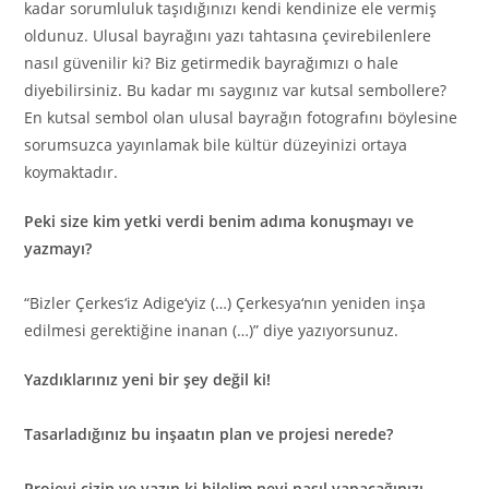
kadar sorumluluk taşıdığınızı kendi kendinize ele vermiş
oldunuz. Ulusal bayrağını yazı tahtasına çevirebilenlere
nasıl güvenilir ki
?
Biz getirmedik bayrağımızı o hale
diyebilirsiniz. Bu kadar mı saygınız var kutsal sembollere?
En kutsal sembol olan ulusal bayrağın foto
g
rafını böylesine
sorumsuzca yayınlamak bile kültür düzeyinizi ortaya
koymaktadır.
Peki size kim yetki verdi benim adıma konuşmayı ve
yazmayı
?
“
Bizler Çerkes
‘
iz Ad
i
ge
‘
y
i
z
(…)
Çerkesya
‘
nın yeniden
i
nşa
edilmesi gerektiğine inanan
(
…
)”
diye yazıyorsunuz.
Yazdıklarınız yeni bir şey değil ki
!
Tasarladığınız bu inşaatın plan ve projesi nerede?
Projeyi çizin ve yazın ki bilelim neyi nasıl yapacağınızı.