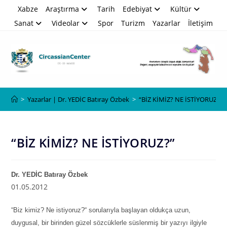
Skip
Xabze
Araştırma
Tarih
Edebiyat
Kültür
to
Sanat
Videolar
Spor
Turizm
Yazarlar
İletişim
content
Blog
>
Yazarlar | Dr. YEDİC Batıray Özbek
>
“BİZ KİMİZ? NE İSTİYORUZ?”
“BİZ KİMİZ? NE İSTİYORUZ?”
Dr. YEDİC Batıray Özbek
01.05.2012
“
Biz kimiz? Ne istiyoruz?
“
sorularıyla başlayan oldukça uzun
,
duygusal
,
bir birinden güzel sözcüklerle süslenmiş bir yazıyı ilgiyle