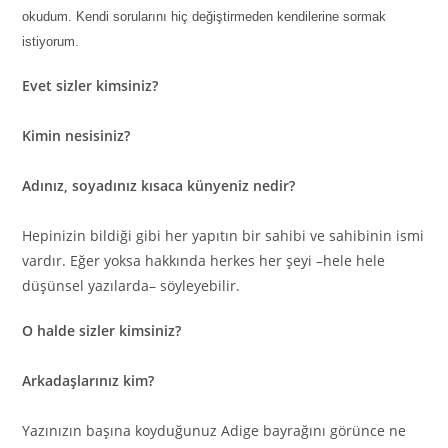
okudum.
K
endi sorularını hiç değiştirmeden kendilerine so
r
mak
istiyorum.
Evet sizler kimsiniz?
Kimin nesisiniz?
Adınız, soyadınız kısaca künyeniz nedir?
Hepinizin bildiği gibi her yapıtın bir sahibi ve sahibinin ismi
vardır. Eğer yoksa hakkında herkes her şeyi
–
hele hele
düşünsel yazılarda
–
söyleyebilir.
O halde sizler kimsiniz?
Arkadaşlarınız kim?
Yazınızın başına koyduğunuz
A
d
i
ge bayrağını görünce ne