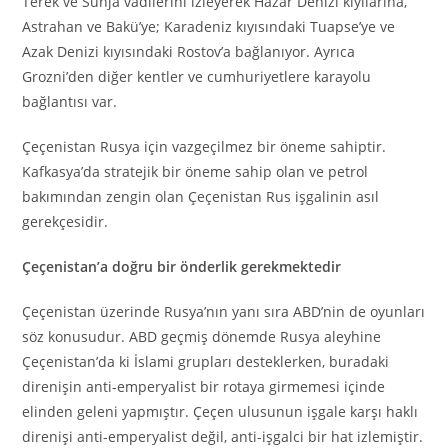
Terek ve Sunja vadilerini izleyerek Hazar Denizi kıyılarına,
Astrahan ve Bakü’ye; Karadeniz kıyısındaki Tuapse’ye ve
Azak Denizi kıyısındaki Rostov’a bağlanıyor. Ayrıca
Grozni’den diğer kentler ve cumhuriyetlere karayolu
bağlantısı var.
Çeçenistan Rusya için vazgeçilmez bir öneme sahiptir.
Kafkasya’da stratejik bir öneme sahip olan ve petrol
bakımından zengin olan Çeçenistan Rus işgalinin asıl
gerekçesidir.
Çeçenistan’a doğru bir önderlik gerekmektedir
Çeçenistan üzerinde Rusya’nın yanı sıra ABD’nin de oyunları
söz konusudur. ABD geçmiş dönemde Rusya aleyhine
Çeçenistan’da ki İslami grupları desteklerken, buradaki
direnişin anti-emperyalist bir rotaya girmemesi içinde
elinden geleni yapmıştır. Çeçen ulusunun işgale karşı haklı
direnişi anti-emperyalist değil, anti-işgalci bir hat izlemiştir.