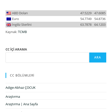
ABD Doları
47.5229
47.6085
Euro
54.7749
54.8736
İngiliz Sterlini
63.7878
64.1203
Kaynak:
TCMB
CC İÇİ ARAMA
ARA
CC BÖLÜMLERİ
Adige-Abhaz ÇOCUK
Araştırma
Araştırma | Ana Sayfa