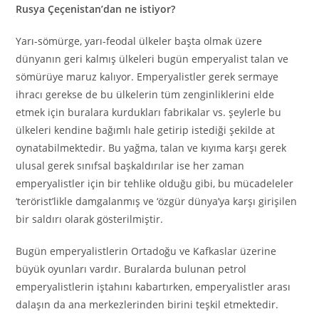
Rusya Çeçenistan’dan ne istiyor?
Yarı-sömürge, yarı-feodal ülkeler başta olmak üzere
dünyanın geri kalmış ülkeleri bugün emperyalist talan ve
sömürüye maruz kalıyor. Emperyalistler gerek sermaye
ihracı gerekse de bu ülkelerin tüm zenginliklerini elde
etmek için buralara kurdukları fabrikalar vs. şeylerle bu
ülkeleri kendine bağımlı hale getirip istediği şekilde at
oynatabilmektedir. Bu yağma, talan ve kıyıma karşı gerek
ulusal gerek sınıfsal başkaldırılar ise her zaman
emperyalistler için bir tehlike olduğu gibi, bu mücadeleler
‘terörist’likle damgalanmış ve ‘özgür dünya’ya karşı girişilen
bir saldırı olarak gösterilmiştir.
Bugün emperyalistlerin Ortadoğu ve Kafkaslar üzerine
büyük oyunları vardır. Buralarda bulunan petrol
emperyalistlerin iştahını kabartırken, emperyalistler arası
dalaşın da ana merkezlerinden birini teşkil etmektedir.