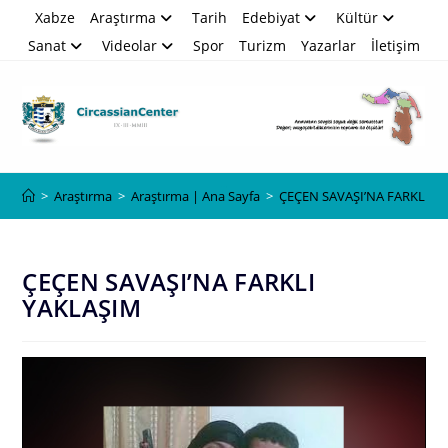
Skip
Xabze
Araştırma
Tarih
Edebiyat
Kültür
to
Sanat
Videolar
Spor
Turizm
Yazarlar
İletişim
content
Blog
>
Araştırma
>
Araştırma | Ana Sayfa
>
ÇEÇEN SAVAŞI’NA FARKLI Y
ÇEÇEN SAVAŞI’NA FARKLI
YAKLAŞIM