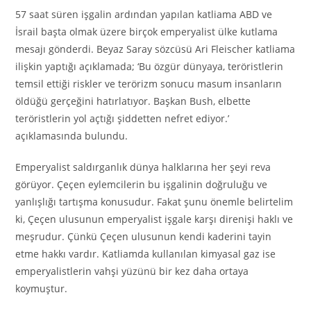
57 saat süren işgalin ardından yapılan katliama ABD ve
İsrail başta olmak üzere birçok emperyalist ülke kutlama
mesajı gönderdi. Beyaz Saray sözcüsü Ari Fleischer katliama
ilişkin yaptığı açıklamada; ‘Bu özgür dünyaya, teröristlerin
temsil ettiği riskler ve terörizm sonucu masum insanların
öldüğü gerçeğini hatırlatıyor. Başkan Bush, elbette
teröristlerin yol açtığı şiddetten nefret ediyor.’
açıklamasında bulundu.
Emperyalist saldırganlık dünya halklarına her şeyi reva
görüyor. Çeçen eylemcilerin bu işgalinin doğruluğu ve
yanlışlığı tartışma konusudur. Fakat şunu önemle belirtelim
ki, Çeçen ulusunun emperyalist işgale karşı direnişi haklı ve
meşrudur. Çünkü Çeçen ulusunun kendi kaderini tayin
etme hakkı vardır. Katliamda kullanılan kimyasal gaz ise
emperyalistlerin vahşi yüzünü bir kez daha ortaya
koymuştur.