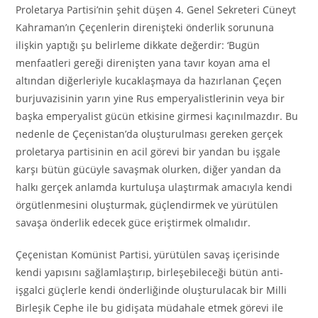
Proletarya Partisi’nin şehit düşen 4. Genel Sekreteri Cüneyt
Kahraman’ın Çeçenlerin direnişteki önderlik sorununa
ilişkin yaptığı şu belirleme dikkate değerdir: ‘Bugün
menfaatleri gereği direnişten yana tavır koyan ama el
altından diğerleriyle kucaklaşmaya da hazırlanan Çeçen
burjuvazisinin yarın yine Rus emperyalistlerinin veya bir
başka emperyalist gücün etkisine girmesi kaçınılmazdır. Bu
nedenle de Çeçenistan’da oluşturulması gereken gerçek
proletarya partisinin en acil görevi bir yandan bu işgale
karşı bütün gücüyle savaşmak olurken, diğer yandan da
halkı gerçek anlamda kurtuluşa ulaştırmak amacıyla kendi
örgütlenmesini oluşturmak, güçlendirmek ve yürütülen
savaşa önderlik edecek güce eriştirmek olmalıdır.
Çeçenistan Komünist Partisi, yürütülen savaş içerisinde
kendi yapısını sağlamlaştırıp, birleşebileceği bütün anti-
işgalci güçlerle kendi önderliğinde oluşturulacak bir Milli
Birleşik Cephe ile bu gidişata müdahale etmek görevi ile