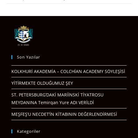
Son Yazılar
KOLKHURİ AKADEMİA – COLCHİAN ACADEMY SÖYLEŞİSİ
YİTİRMEKTE OLDUĞUMUZ ŞEY
ST. PETERSBURG’DAKİ MARİİNSKİ TİYATROSU
MEYDANINA Temirqan Yure ADI VERİLDİ
MEŞFEŞ’U NECDET’İN KİTABININ DEĞERLENDİRMESİ
Kategoriler