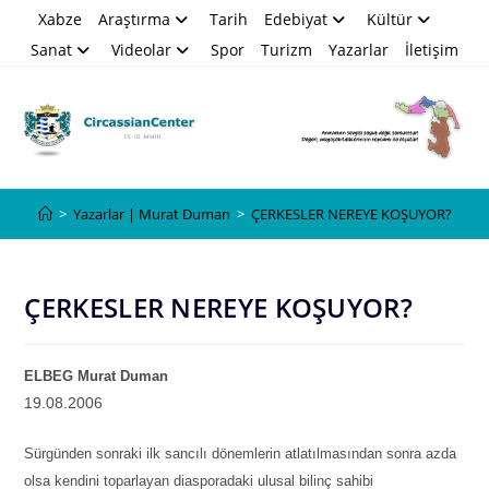
Skip
Xabze
Araştırma
Tarih
Edebiyat
Kültür
to
Sanat
Videolar
Spor
Turizm
Yazarlar
İletişim
content
Blog
>
Yazarlar | Murat Duman
>
ÇERKESLER NEREYE KOŞUYOR?
ÇERKESLER NEREYE KOŞUYOR?
ELBEG Murat Duman
19.08.2006
Sürgünden sonraki ilk sancılı dönemlerin atlatılmasından sonra azda
olsa kendini toparlayan diasporadaki ulusal bilinç sahibi