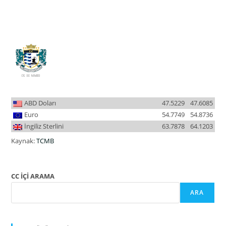
ABD Doları
47.5229
47.6085
Euro
54.7749
54.8736
İngiliz Sterlini
63.7878
64.1203
Kaynak:
TCMB
CC İÇİ ARAMA
ARA