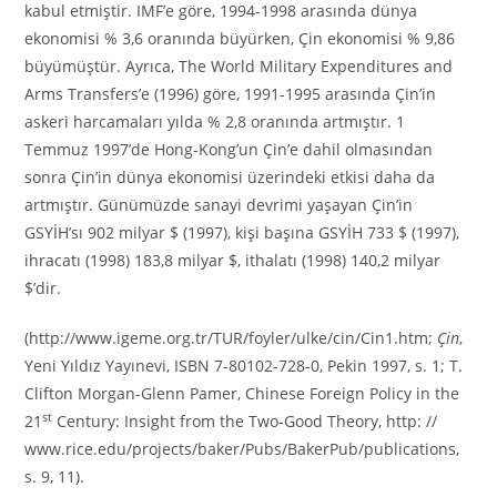
kabul etmiştir. IMF’e göre, 1994-1998 arasında dünya
ekonomisi % 3,6 oranında büyürken, Çin ekonomisi % 9,86
büyümüştür. Ayrıca, The World Military Expenditures and
Arms Transfers’e (1996) göre, 1991-1995 arasında Çin’in
askeri harcamaları yılda % 2,8 oranında artmıştır. 1
Temmuz 1997’de Hong-Kong’un Çin’e dahil olmasından
sonra Çin’in dünya ekonomisi üzerindeki etkisi daha da
artmıştır. Günümüzde sanayi devrimi yaşayan Çin’in
GSYİH’sı 902 milyar $ (1997), kişi başına GSYİH 733 $ (1997),
ihracatı (1998) 183,8 milyar $, ithalatı (1998) 140,2 milyar
$’dir.
(http://www.igeme.org.tr/TUR/foyler/ulke/cin/Cin1.htm;
Çin
,
Yeni Yıldız Yayınevi, ISBN 7-80102-728-0, Pekin 1997, s. 1; T.
Clifton Morgan-Glenn Pamer, Chinese Foreign Policy in the
st
21
Century: Insight from the Two-Good Theory, http: //
www.rice.edu/projects/baker/Pubs/BakerPub/publications,
s. 9, 11).