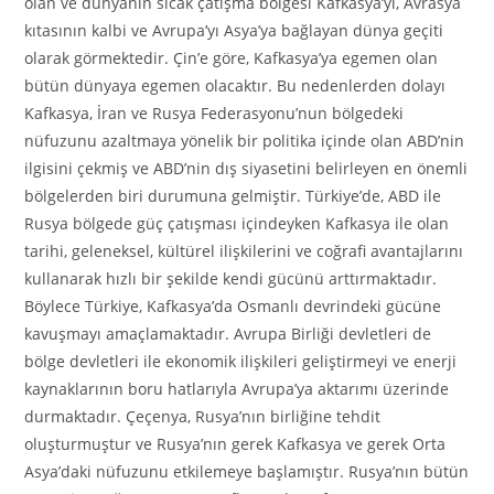
olan ve dünyanın sıcak çatışma bölgesi Kafkasya’yı, Avrasya
kıtasının kalbi ve Avrupa’yı Asya’ya bağlayan dünya geçiti
olarak görmektedir. Çin’e göre, Kafkasya’ya egemen olan
bütün dünyaya egemen olacaktır. Bu nedenlerden dolayı
Kafkasya, İran ve Rusya Federasyonu’nun bölgedeki
nüfuzunu azaltmaya yönelik bir politika içinde olan ABD’nin
ilgisini çekmiş ve ABD’nin dış siyasetini belirleyen en önemli
bölgelerden biri durumuna gelmiştir. Türkiye’de, ABD ile
Rusya bölgede güç çatışması içindeyken Kafkasya ile olan
tarihi, geleneksel, kültürel ilişkilerini ve coğrafi avantajlarını
kullanarak hızlı bir şekilde kendi gücünü arttırmaktadır.
Böylece Türkiye, Kafkasya’da Osmanlı devrindeki gücüne
kavuşmayı amaçlamaktadır. Avrupa Birliği devletleri de
bölge devletleri ile ekonomik ilişkileri geliştirmeyi ve enerji
kaynaklarının boru hatlarıyla Avrupa’ya aktarımı üzerinde
durmaktadır. Çeçenya, Rusya’nın birliğine tehdit
oluşturmuştur ve Rusya’nın gerek Kafkasya ve gerek Orta
Asya’daki nüfuzunu etkilemeye başlamıştır. Rusya’nın bütün