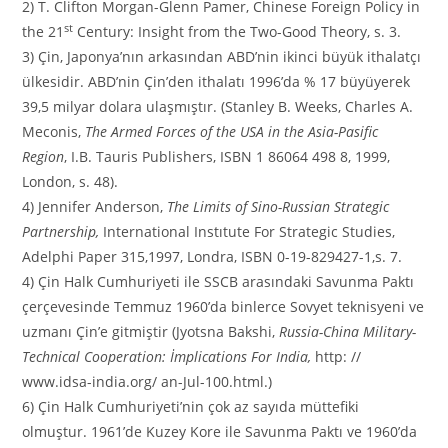
2) T. Clifton Morgan-Glenn Pamer, Chinese Foreign Policy in
st
the 21
Century: Insight from the Two-Good Theory, s. 3.
3) Çin, Japonya’nın arkasından ABD’nin ikinci büyük ithalatçı
ülkesidir. ABD’nin Çin’den ithalatı 1996’da % 17 büyüyerek
39,5 milyar dolara ulaşmıştır. (Stanley B. Weeks, Charles A.
Meconis,
The Armed Forces of the USA in the Asia-Pasific
Region
, I.B. Tauris Publishers, ISBN 1 86064 498 8, 1999,
London, s. 48).
4) Jennifer Anderson,
The Limits of Sino-Russian Strategic
Partnership,
International Instıtute For Strategic Studies,
Adelphi Paper 315,1997, Londra, ISBN 0-19-829427-1,s. 7.
4) Çin Halk Cumhuriyeti ile SSCB arasındaki Savunma Paktı
çerçevesinde Temmuz 1960’da binlerce Sovyet teknisyeni ve
uzmanı Çin’e gitmiştir (Jyotsna Bakshi,
Russia-China Military-
Technical Cooperation: İmplications For India,
http: //
www.idsa-india.org/ an-Jul-100.html.)
6) Çin Halk Cumhuriyeti’nin çok az sayıda müttefiki
olmuştur. 1961’de Kuzey Kore ile Savunma Paktı ve 1960’da