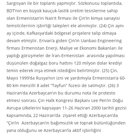
Sargisyan ile bir toplantı yapmıştır. Sözkonusu toplantıda,
BDT’nin en büyük kauçuk-lastik üretim tesislerine sahip
olan Ermenistan’ın Nairit firması ile Çin’in kimya sanayisi
temsilcilerinin işbirliği talepleri ele alınmıştır. (24) Çin aynı
ay içinde, Kafkasya’daki bölgesel projelere talip olmaya
devam etmiştir. Erivan’a giden Çin’in Uanbao Engineering
firması Ermenistan Enerji, Maliye ve Ekonomi Bakanları ile
yaptığı görüşmeler de İran-Ermenistan arasında yapılması
düşünülen doğalgaz boru hattını 120 milyon dolar krediyi
temin ederek inşa etmek istediğini belirtmiştir. (25) Çin,
Mayıs 1999’da Rusya’nın izni ve yardımıyla Ermenistan’a 60-
80 km menzilli 8 adet “Tayfun” füzesi de satmıştır. (26) 3
Haziran’da Azerbaycan’ın bu durumu nota ile protesto
etmesi sonrası, Çin Halk Kongresi Başkanı Lee Pen’in Doğu
Avrupa ülkelerini kapsayan 11-26 Haziran 2000 tarihli gezisi
kapsamında, 22 Haziran’da ziyaret ettiği Azerbaycan’da
“Çin’in Azerbaycan’ın bağımsızlık ve toprak bütünlüğünden
yana olduğunu ve Azerbaycan’la aktif işbirliğini