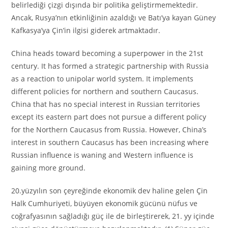
belirlediği çizgi dışında bir politika geliştirmemektedir.
Ancak, Rusya’nın etkinliğinin azaldığı ve Batı’ya kayan Güney
Kafkasya’ya Çin’in ilgisi giderek artmaktadır.
China heads toward becoming a superpower in the 21st
century. It has formed a strategic partnership with Russia
as a reaction to unipolar world system. It implements
different policies for northern and southern Caucasus.
China that has no special interest in Russian territories
except its eastern part does not pursue a different policy
for the Northern Caucasus from Russia. However, China’s
interest in southern Caucasus has been increasing where
Russian influence is waning and Western influence is
gaining more ground.
20.yüzyılın son çeyreğinde ekonomik dev haline gelen Çin
Halk Cumhuriyeti, büyüyen ekonomik gücünü nüfus ve
coğrafyasının sağladığı güç ile de birleştirerek, 21. yy içinde