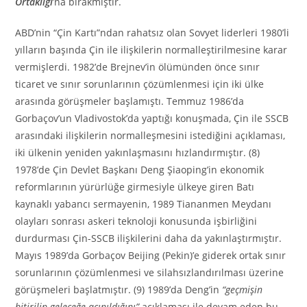
Ortaklığı
’na bırakmıştır.
ABD’nin “Çin Kartı”ndan rahatsız olan Sovyet liderleri 1980’li
yılların başında Çin ile ilişkilerin normalleştirilmesine karar
vermişlerdi. 1982’de Brejnev’in ölümünden önce sınır
ticaret ve sınır sorunlarının çözümlenmesi için iki ülke
arasında görüşmeler başlamıştı. Temmuz 1986’da
Gorbaçov’un Vladivostok’da yaptığı konuşmada, Çin ile SSCB
arasındaki ilişkilerin normalleşmesini istediğini açıklaması,
iki ülkenin yeniden yakınlaşmasını hızlandırmıştır. (8)
1978’de Çin Devlet Başkanı Deng Şiaoping’in ekonomik
reformlarının yürürlüğe girmesiyle ülkeye giren Batı
kaynaklı yabancı sermayenin, 1989 Tiananmen Meydanı
olayları sonrası askeri teknoloji konusunda işbirliğini
durdurması Çin-SSCB ilişkilerini daha da yakınlaştırmıştır.
Mayıs 1989’da Gorbaçov Beijing (Pekin)’e giderek ortak sınır
sorunlarının çözümlenmesi ve silahsızlandırılması üzerine
görüşmeleri başlatmıştır. (9) 1989’da Deng’in
“geçmişin
bitirilip geleceğe açınıldığını”
açıklaması ile devam eden bu