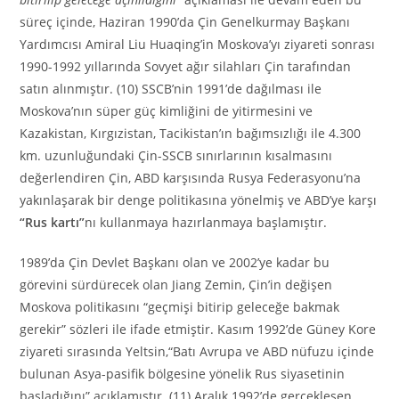
süreç içinde, Haziran 1990’da Çin Genelkurmay Başkanı
Yardımcısı Amiral Liu Huaqing’in Moskova’yı ziyareti sonrası
1990-1992 yıllarında Sovyet ağır silahları Çin tarafından
satın alınmıştır. (10) SSCB’nin 1991’de dağılması ile
Moskova’nın süper güç kimliğini de yitirmesini ve
Kazakistan, Kırgızistan, Tacikistan’ın bağımsızlığı ile 4.300
km. uzunluğundaki Çin-SSCB sınırlarının kısalmasını
değerlendiren Çin, ABD karşısında Rusya Federasyonu’na
yakınlaşarak bir denge politikasına yönelmiş ve ABD’ye karşı
“Rus kartı”
nı kullanmaya hazırlanmaya başlamıştır.
1989’da Çin Devlet Başkanı olan ve 2002’ye kadar bu
görevini sürdürecek olan Jiang Zemin, Çin’in değişen
Moskova politikasını “geçmişi bitirip geleceğe bakmak
gerekir” sözleri ile ifade etmiştir. Kasım 1992’de Güney Kore
ziyareti sırasında Yeltsin,“Batı Avrupa ve ABD nüfuzu içinde
bulunan Asya-pasifik bölgesine yönelik Rus siyasetinin
başladığını” açıklamıştır. (11) Aralık 1992’de gerçekleşen