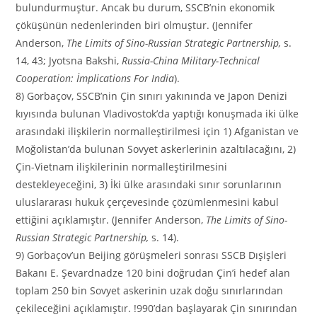
bulundurmuştur. Ancak bu durum, SSCB’nin ekonomik
çöküşünün nedenlerinden biri olmuştur. (Jennifer
Anderson,
The Limits of Sino-Russian Strategic Partnership,
s.
14, 43; Jyotsna Bakshi,
Russia-China Military-Technical
Cooperation: İmplications For India
).
8) Gorbaçov, SSCB’nin Çin sınırı yakınında ve Japon Denizi
kıyısında bulunan Vladivostok’da yaptığı konuşmada iki ülke
arasındaki ilişkilerin normalleştirilmesi için 1) Afganistan ve
Moğolistan’da bulunan Sovyet askerlerinin azaltılacağını, 2)
Çin-Vietnam ilişkilerinin normalleştirilmesini
destekleyeceğini, 3) İki ülke arasındaki sınır sorunlarının
uluslararası hukuk çerçevesinde çözümlenmesini kabul
ettiğini açıklamıştır. (Jennifer Anderson,
The Limits of Sino-
Russian Strategic Partnership,
s. 14).
9) Gorbaçov’un Beijing görüşmeleri sonrası SSCB Dışişleri
Bakanı E. Şevardnadze 120 bini doğrudan Çin’i hedef alan
toplam 250 bin Sovyet askerinin uzak doğu sınırlarından
çekileceğini açıklamıştır. !990’dan başlayarak Çin sınırından