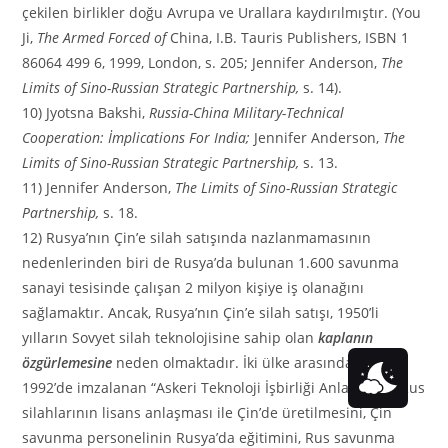
çekilen birlikler doğu Avrupa ve Urallara kaydırılmıştır. (You
Ji,
The Armed Forced of
China, I.B. Tauris Publishers, ISBN 1
86064 499 6, 1999, London, s. 205; Jennifer Anderson,
The
Limits of Sino-Russian Strategic Partnership,
s. 14).
10) Jyotsna Bakshi,
Russia-China Military-Technical
Cooperation: İmplications For India;
Jennifer Anderson,
The
Limits of Sino-Russian Strategic Partnership,
s. 13.
11) Jennifer Anderson,
The Limits of Sino-Russian Strategic
Partnership,
s. 18.
12) Rusya’nın Çin’e silah satışında nazlanmamasının
nedenlerinden biri de Rusya’da bulunan 1.600 savunma
sanayi tesisinde çalışan 2 milyon kişiye iş olanağını
sağlamaktır. Ancak, Rusya’nın Çin’e silah satışı, 1950’li
yılların Sovyet silah teknolojisine sahip olan
kaplanın
özgürlemesine
neden olmaktadır. İki ülke arasında Ekim
1992’de imzalanan “Askeri Teknoloji İşbirliği Anlaşması”, Rus
silahlarının lisans anlaşması ile Çin’de üretilmesini, Çin
savunma personelinin Rusya’da eğitimini, Rus savunma