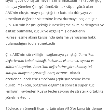
siyasi güce dönüştürmeye hazırlanmaktadır. (1) Süper güç
olmaya yönelen Çin, günümüzün tek süper gücü olan
ABD’nin oluşturmaya çalıştığı tek kutuplu dünyaya ve
Amerikan değerler sistemine karşı durmaya başlamıştır.
Çin, ABD’nin başını çektiği küreselleşme akımını dengesiz ve
eşitsiz bulmakta, küçük ve azgelişmiş devletlerin
küreselleşme akımı karşısında gelişme ve yaşama hakkı
bulamadığını iddia etmektedir.
Çin, ABD’nin sürekliliğini sağlamaya çalıştığı
“Amerikan
değerlerinin kabul edildiği, hukuksal, ekonomik, siyasal ve
kültürel boyutları Amerikan değerlerine göre çizilmiş tek
kutuplu dünyanın yarattığı barış ortamı”
olarak
özetlenebilecek
Pax Americana
(2)düşüncesine karşı
durabilmek için, SSCB’nin dağılması sonrası süper güç
kimliğini kaybeden Rusya Federasyonu ile stratejik ortaklığa
yönelmektedir.
Böylece, en önemli ticari ortağı olan ABD’ye karşı bir denge