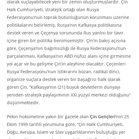
olarak suçlayabilecek yeni bir zemin oluşturmuşlardır. Çin
Halk Cumhuriyeti, stratejik ortağı olan Rusya
Federasyonu’nun toprak bütünlüğünün korunması üzerine
politikalarını belirlemiş, Rusya’nın Kafkasya politikasına
destek veren ve Çeçenya sorununda Rus yanlısı bir tavır
içine giren bir politika benimsemiştir. Çin’in bakış açısına
göre, Çeçenya’nın bağımsızlığı ile Rusya Federasyonu’nun
parçalanması, Kafkasya’nın ABD nüfuz alanı içine girmesine
yol açar ve bu gelişme Çin’in aleyhine olacaktır. Çeçenleri
Rusya Federasyonu’nun istikrarını bozan, radikal dinci,
organize suçlara destek veren bir başağrısı halk olarak
gören Çin, “Kafkasya’nın (21) büyük devletlerin dünyayı
yeniden stratejik paylaşımının XXI.yüzyıl merkezi olduğunu”
düşünmektedir.
Pekin hükümetine yakın bir gazete olan
Çin Gençleri
’nin 25
Ekim 1999 tarihli yorumuna göre, “Çin Halk Cumhuriyeti,
Doğu, Avrupa, İslam ve Slav uygarlıklarının buluştuğu yer