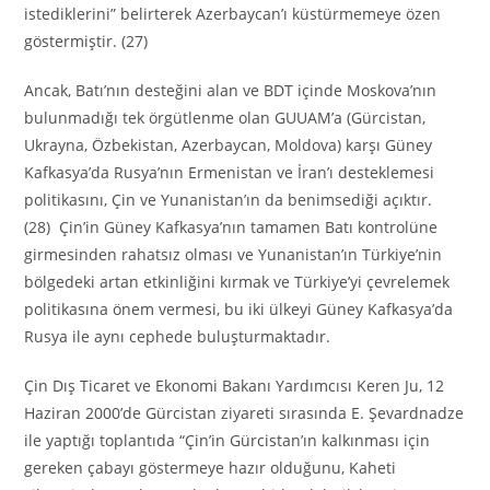
istediklerini” belirterek Azerbaycan’ı küstürmemeye özen
göstermiştir. (27)
Ancak, Batı’nın desteğini alan ve BDT içinde Moskova’nın
bulunmadığı tek örgütlenme olan GUUAM’a (Gürcistan,
Ukrayna, Özbekistan, Azerbaycan, Moldova) karşı Güney
Kafkasya’da Rusya’nın Ermenistan ve İran’ı desteklemesi
politikasını, Çin ve Yunanistan’ın da benimsediği açıktır.
(28) Çin’in Güney Kafkasya’nın tamamen Batı kontrolüne
girmesinden rahatsız olması ve Yunanistan’ın Türkiye’nin
bölgedeki artan etkinliğini kırmak ve Türkiye’yi çevrelemek
politikasına önem vermesi, bu iki ülkeyi Güney Kafkasya’da
Rusya ile aynı cephede buluşturmaktadır.
Çin Dış Ticaret ve Ekonomi Bakanı Yardımcısı Keren Ju, 12
Haziran 2000’de Gürcistan ziyareti sırasında E. Şevardnadze
ile yaptığı toplantıda “Çin’in Gürcistan’ın kalkınması için
gereken çabayı göstermeye hazır olduğunu, Kaheti