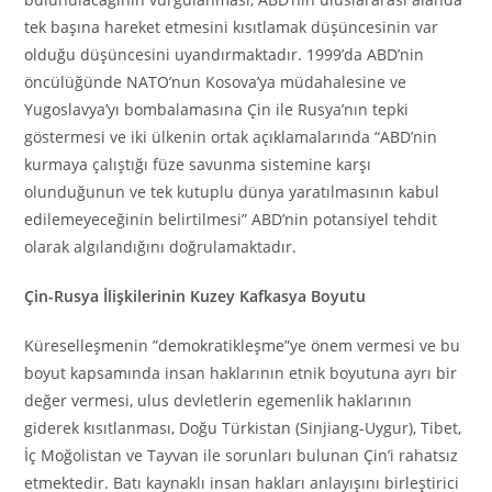
tek başına hareket etmesini kısıtlamak düşüncesinin var
olduğu düşüncesini uyandırmaktadır. 1999’da ABD’nin
öncülüğünde NATO’nun Kosova’ya müdahalesine ve
Yugoslavya’yı bombalamasına Çin ile Rusya’nın tepki
göstermesi ve iki ülkenin ortak açıklamalarında “ABD’nin
kurmaya çalıştığı füze savunma sistemine karşı
olunduğunun ve tek kutuplu dünya yaratılmasının kabul
edilemeyeceğinin belirtilmesi” ABD’nin potansiyel tehdit
olarak algılandığını doğrulamaktadır.
Çin-Rusya İlişkilerinin Kuzey Kafkasya Boyutu
Küreselleşmenin ”demokratikleşme”ye önem vermesi ve bu
boyut kapsamında insan haklarının etnik boyutuna ayrı bir
değer vermesi, ulus devletlerin egemenlik haklarının
giderek kısıtlanması, Doğu Türkistan (Sinjiang-Uygur), Tibet,
İç Moğolistan ve Tayvan ile sorunları bulunan Çin’i rahatsız
etmektedir. Batı kaynaklı insan hakları anlayışını birleştirici