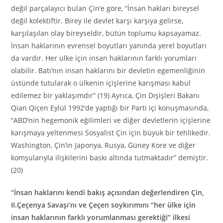
değil parçalayıcı bulan Çin’e göre, “İnsan hakları bireysel
değil kolektiftir. Birey ile devlet karşı karşıya gelirse,
karşılaşılan olay bireyseldir, bütün toplumu kapsayamaz.
İnsan haklarının evrensel boyutları yanında yerel boyutları
da vardır. Her ülke için insan haklarının farklı yorumları
olabilir. Batı’nın insan haklarını bir devletin egemenliğinin
üstünde tutularak o ülkenin içişlerine karışması kabul
edilemez bir yaklaşımdır” (19) Ayrıca, Çin Dışişleri Bakanı
Qian Qiçen Eylül 1992’de yaptığı bir Parti içi konuşmasında,
“ABD’nin hegemonik eğilimleri ve diğer devletlerin içişlerine
karışmaya yeltenmesi Sosyalist Çin için büyük bir tehlikedir.
Washington, Çin’in Japonya, Rusya, Güney Kore ve diğer
komşularıyla ilişkilerini baskı altında tutmaktadır” demiştir.
(20)
“İnsan haklarını kendi bakış açısından değerlendiren Çin,
II.Çeçenya Savaşı’nı ve Çeçen soykırımını “her ülke için
insan haklarının farklı yorumlanması gerektiği” ilkesi