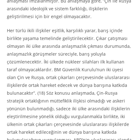
anlaşması imzalanmıştır. Bu anlaşmaya göre, “Çin ile Rusya
arasındaki ideolojik ve sistem farklılığı, ilişkilerin
geliştirilmesi için bir engel olmayacaktır.
Her türlü ikili ilişkiler eşitlik, karşılıklı yarar, barış içinde
birlikte yaşama temelinde geliştirilecektir. Çıkar çatışması
olmayan iki ülke arasında anlaşmazlık çıkması durumunda,
anlaşmazlık görüşmeler süreciyle, barış yoluyla
çözümlenecektir. İki ülkede nükleer silahları ilk kullanan
taraf olmayacaklardır. BM Güvenlik Kurulu’nun iki üyesi
olan Çin ve Rusya, ortak çıkarları çerçevesinde uluslararası
ilişkilerde ortak hareket edecek ve dünya barışına katkıda
bulunacaktır”. (18) Söz konusu anlaşmada, Çin-Rusya
stratejik ortaklığının müttefiklik ilişkisi olmadığı ve askeri
yönünün bulunmadığı, sadece iki ülke arasındaki ilişkilerin
eleştirilmesine yönelik olduğu vurgulanmakla birlikte, iki
ülkenin ortak çıkarları çerçevesinde uluslararası ilişkilerde
ortak hareket edileceğinin ve dünya barışına katkıda
bulunulacağının vurgulanması, ABD’nin uluslararası alanda