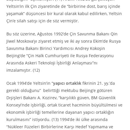
Yeltsin’in ilk Çin ziyaretinde de “birbirine dost, barış içinde
yaşamak” düşüncesi bir kural olarak kabul edilirken, Yeltsin
Çin’e silah satışı için de söz vermiştir.
Bu söz üzerine, Ağustos 1992’de Çin Savunma Bakanı Qin
Jiwel Moskova’yı ziyaret etmiş ve iki ay sonra Ekim’de Rusya
Savunma Bakanı Birinci Yardımcısı Andrey Kokoşin
Beijing’de “Çin Halk Cumhuriyeti ile Rusya Federasyonu
Arasında Askeri Teknoloji İşbirliği Anlaşması”nı
imzalamıştır. (12)
Ocak 1994’de Yeltsin’in “
yapıcı ortaklık
fikrinin 21. yy.’da
gerekli olduğunu” belirttiği mektubu Beijing’e götüren
Dışişleri Bakanı A. Kozirev, “karşılıklı güven, BM Güvenlik
Konseyi’nde işbirliği, ortak ticaret hacminin büyültülmesi ve
ekonomik işbirliği temellerine dayanan yapıcı ortaklığın
kurulmasını” istiyordu. (13) 1994’de iki ülke arasında
“Nükleer Füzeleri Birbirlerine Karşı Hedef Yapmama ve