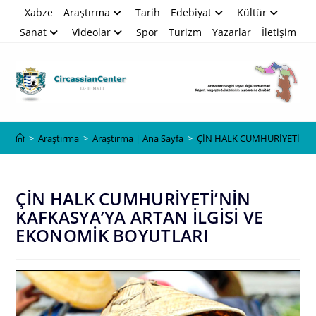
Skip
Xabze
Araştırma
Tarih
Edebiyat
Kültür
to
Sanat
Videolar
Spor
Turizm
Yazarlar
İletişim
content
Blog
>
Araştırma
>
Araştırma | Ana Sayfa
>
ÇİN HALK CUMHURİYETİ’NİN
ÇİN HALK CUMHURİYETİ’NİN
KAFKASYA’YA ARTAN İLGİSİ VE
EKONOMİK BOYUTLARI