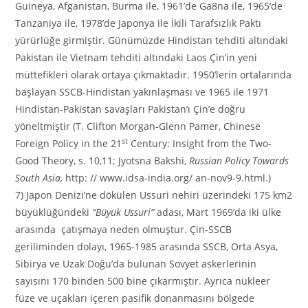
Guineya, Afganistan, Burma ile, 1961’de Ga8na ile, 1965’de
Tanzaniya ile, 1978’de Japonya ile İkili Tarafsızlık Paktı
yürürlüğe girmiştir. Günümüzde Hindistan tehditi altındaki
Pakistan ile Vietnam tehditi altındaki Laos Çin’in yeni
müttefikleri olarak ortaya çıkmaktadır. 1950’lerin ortalarında
başlayan SSCB-Hindistan yakınlaşması ve 1965 ile 1971
Hindistan-Pakistan savaşları Pakistan’ı Çin’e doğru
yöneltmiştir (T. Clifton Morgan-Glenn Pamer, Chinese
st
Foreign Policy in the 21
Century: Insight from the Two-
Good Theory, s. 10,11; Jyotsna Bakshi,
Russian Policy Towards
South Asia,
http: // www.idsa-india.org/ an-nov9-9.html.)
7) Japon Denizi’ne dökülen Ussuri nehiri üzerindeki 175 km2
büyüklüğündeki
“Büyük Ussuri”
adası, Mart 1969’da iki ülke
arasında çatışmaya neden olmuştur. Çin-SSCB
geriliminden dolayı, 1965-1985 arasında SSCB, Orta Asya,
Sibirya ve Uzak Doğu’da bulunan Sovyet askerlerinin
sayısını 170 binden 500 bine çıkarmıştır. Ayrıca nükleer
füze ve uçakları içeren pasifik donanmasını bölgede