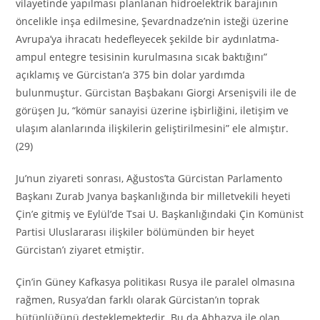
vilayetinde yapılması planlanan hidroelektrik barajının
öncelikle inşa edilmesine, Şevardnadze’nin isteği üzerine
Avrupa’ya ihracatı hedefleyecek şekilde bir aydınlatma-
ampul entegre tesisinin kurulmasına sıcak baktığını”
açıklamış ve Gürcistan’a 375 bin dolar yardımda
bulunmuştur. Gürcistan Başbakanı Giorgi Arsenişvili ile de
görüşen Ju, “kömür sanayisi üzerine işbirliğini, iletişim ve
ulaşım alanlarında ilişkilerin geliştirilmesini” ele almıştır.
(29)
Ju’nun ziyareti sonrası, Ağustos’ta Gürcistan Parlamento
Başkanı Zurab Jvanya başkanlığında bir milletvekili heyeti
Çin’e gitmiş ve Eylül’de Tsai U. Başkanlığındaki Çin Komünist
Partisi Uluslararası ilişkiler bölümünden bir heyet
Gürcistan’ı ziyaret etmiştir.
Çin’in Güney Kafkasya politikası Rusya ile paralel olmasına
rağmen, Rusya’dan farklı olarak Gürcistan’ın toprak
bütünlüğünü desteklemektedir. Bu da Abhazya ile olan