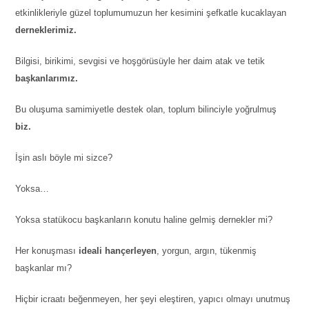
etkinlikleriyle güzel toplumumuzun her kesimini şefkatle kucaklayan
derneklerimiz.
Bilgisi, birikimi, sevgisi ve hoşgörüsüyle her daim atak ve tetik
başkanlarımız.
Bu oluşuma samimiyetle destek olan, toplum bilinciyle yoğrulmuş
biz.
İşin aslı böyle mi sizce?
Yoksa…
Yoksa statükocu başkanların konutu haline gelmiş dernekler mi?
Her konuşması
ideali hançerleyen
, yorgun, argın, tükenmiş
başkanlar mı?
Hiçbir icraatı beğenmeyen, her şeyi eleştiren, yapıcı olmayı unutmuş