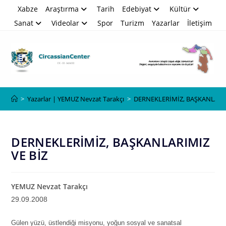
Skip
Xabze
Araştırma
Tarih
Edebiyat
Kültür
to
Sanat
Videolar
Spor
Turizm
Yazarlar
İletişim
content
Blog
>
Yazarlar | YEMUZ Nevzat Tarakçı
>
DERNEKLERİMİZ, BAŞKANLARIM
DERNEKLERİMİZ, BAŞKANLARIMIZ
VE BİZ
YEMUZ Nevzat Tarakçı
29.09.2008
Gülen yüzü, üstlendiği misyonu, yoğun sosyal ve sanatsal