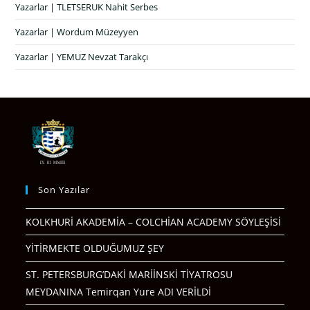
Yazarlar | TLETSERUK Nahit Serbes
Yazarlar | Wordum Müzeyyen
Yazarlar | YEMUZ Nevzat Tarakçı
Son Yazılar
KOLKHURİ AKADEMİA – COLCHİAN ACADEMY SÖYLEŞİSİ
YİTİRMEKTE OLDUĞUMUZ ŞEY
ST. PETERSBURG’DAKİ MARİİNSKİ TİYATROSU
MEYDANINA Temirqan Yure ADI VERİLDİ