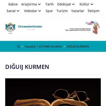
Skip
Xabze
Araştırma
Tarih
Edebiyat
Kültür
to
Sanat
Videolar
Spor
Turizm
Yazarlar
İletişim
content
Blog
>
Yazarlar | ÇETAWE İbrahim
>
DIĞUIJ KURMEN
DIĞUIJ KURMEN