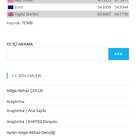
Euro
54.8356
54.9344
İngiliz Sterlini
63.8407
64.1736
Kaynak:
TCMB
CC İÇİ ARAMA
ARA
CC BÖLÜMLERİ
Adige-Abhaz ÇOCUK
Araştırma
Araştırma | Ana Sayfa
Araştırma | KAFFED Dosyası
Aydın Adige-Abhaz Gençliği