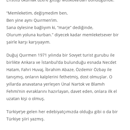
“Memleketim, değişmedim ben,
Ben yine aynı Quırmen’im.
Sana öylesine bağlıyım ki, “marje” dediğinde,
Olurum yoluna kurban.” diyecek kadar memleketsever bir
şairle karşı karşıyayım.
Duğuj Quırmen 1971 yılında bir Sovyet turist gurubu ile
birlikte Ankara ve İstanbul’da bulunduğu esnada Necdet
Hatam, Fahri Huvaj, İbrahim Abaze, Özdemir Özbay ile
tanışmış, onların kalplerini fethetmiş, dost olmuşlar. O
yıllarda anavatana yerleşen Ünal Nartok ve Blamıh
Fehmi’nin evraklarını hazırlayan, davet eden, onlara ilk el
uzatan kişi o olmuş.
Türkiye’ye gelen her edebiyatçımızda olduğu gibi o da bir
Türkiye şiiri yazmış.