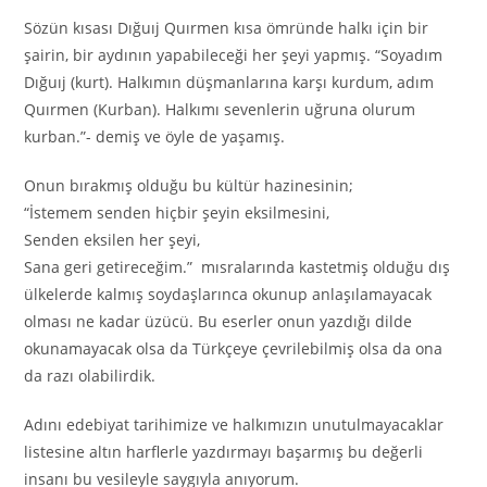
Sözün kısası Dığuıj Quırmen kısa ömründe halkı için bir
şairin, bir aydının yapabileceği her şeyi yapmış. “Soyadım
Dığuıj (kurt). Halkımın düşmanlarına karşı kurdum, adım
Quırmen (Kurban). Halkımı sevenlerin uğruna olurum
kurban.”- demiş ve öyle de yaşamış.
Onun bırakmış olduğu bu kültür hazinesinin;
“İstemem senden hiçbir şeyin eksilmesini,
Senden eksilen her şeyi,
Sana geri getireceğim.” mısralarında kastetmiş olduğu dış
ülkelerde kalmış soydaşlarınca okunup anlaşılamayacak
olması ne kadar üzücü. Bu eserler onun yazdığı dilde
okunamayacak olsa da Türkçeye çevrilebilmiş olsa da ona
da razı olabilirdik.
Adını edebiyat tarihimize ve halkımızın unutulmayacaklar
listesine altın harflerle yazdırmayı başarmış bu değerli
insanı bu vesileyle saygıyla anıyorum.