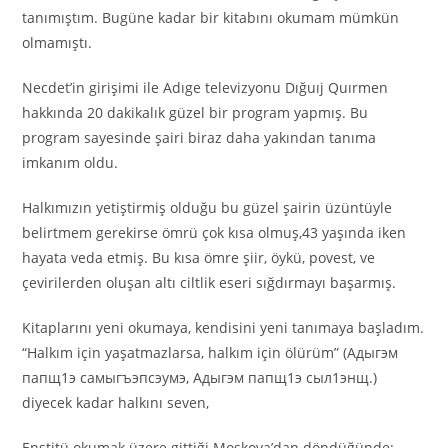
tanımıştım. Bugüne kadar bir kitabını okumam mümkün
olmamıştı.
Necdet’in girişimi ile Adıge televizyonu Dığuıj Quırmen
hakkında 20 dakikalık güzel bir program yapmış. Bu
program sayesinde şairi biraz daha yakından tanıma
imkanım oldu.
Halkımızın yetiştirmiş olduğu bu güzel şairin üzüntüyle
belirtmem gerekirse ömrü çok kısa olmuş,43 yaşında iken
hayata veda etmiş. Bu kısa ömre şiir, öykü, povest, ve
çevirilerden oluşan altı ciltlik eseri sığdırmayı başarmış.
Kitaplarını yeni okumaya, kendisini yeni tanımaya başladım.
“Halkım için yaşatmazlarsa, halkım için ölürüm” (Aдыгэм
папщ1э самыгъэпсэумэ, Адыгэм папщ1э сыл1энщ.)
diyecek kadar halkını seven,
Enstitü okumak üzere gittiği Moskova’dan döndüğünde: