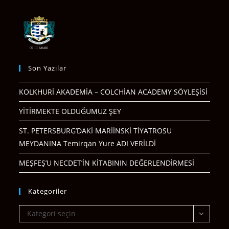
Son Yazılar
KOLKHURİ AKADEMİA – COLCHİAN ACADEMY SÖYLEŞİSİ
YİTİRMEKTE OLDUĞUMUZ ŞEY
ST. PETERSBURG’DAKİ MARİİNSKİ TİYATROSU
MEYDANINA Temirqan Yure ADI VERİLDİ
MEŞFEŞ’U NECDET’İN KİTABININ DEĞERLENDİRMESİ
Kategoriler
Kategoriler
Kategori seçin