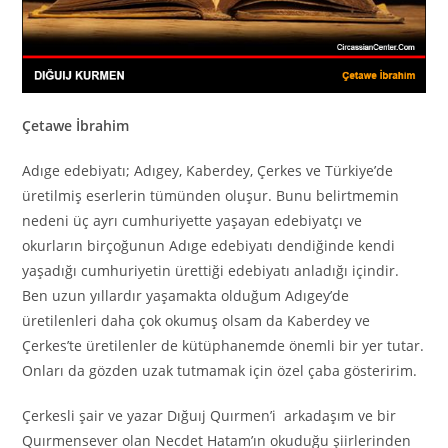
Çetawe İbrahim
Adıge edebiyatı; Adıgey, Kaberdey, Çerkes ve Türkiye’de
üretilmiş eserlerin tümünden oluşur. Bunu belirtmemin
nedeni üç ayrı cumhuriyette yaşayan edebiyatçı ve
okurların birçoğunun Adıge edebiyatı dendiğinde kendi
yaşadığı cumhuriyetin ürettiği edebiyatı anladığı içindir.
Ben uzun yıllardır yaşamakta olduğum Adıgey’de
üretilenleri daha çok okumuş olsam da Kaberdey ve
Çerkes’te üretilenler de kütüphanemde önemli bir yer tutar.
Onları da gözden uzak tutmamak için özel çaba gösteririm.
Çerkesli şair ve yazar Dığuıj Quırmen’i arkadaşım ve bir
Quırmensever olan Necdet Hatam’ın okuduğu şiirlerinden