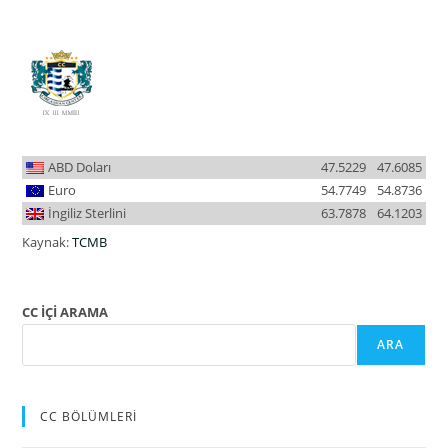
ABD Doları
47.5229
47.6085
Euro
54.7749
54.8736
İngiliz Sterlini
63.7878
64.1203
Kaynak:
TCMB
CC İÇİ ARAMA
ARA
CC BÖLÜMLERİ