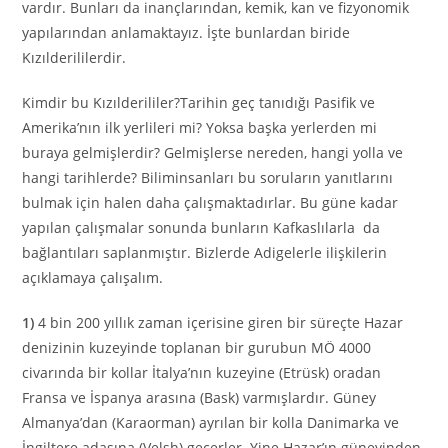
vardır. Bunları da inançlarından, kemik, kan ve fizyonomik
yapılarından anlamaktayız. İşte bunlardan biride
Kızılderililerdir.
Kimdir bu Kızılderililer?Tarihin geç tanıdığı Pasifik ve
Amerika’nın ilk yerlileri mi? Yoksa başka yerlerden mi
buraya gelmişlerdir? Gelmişlerse nereden, hangi yolla ve
hangi tarihlerde? Biliminsanları bu soruların yanıtlarını
bulmak için halen daha çalışmaktadırlar. Bu güne kadar
yapılan çalışmalar sonunda bunların Kafkaslılarla da
bağlantıları saplanmıştır. Bizlerde Adigelerle ilişkilerin
açıklamaya çalışalım.
1)
4 bin 200 yıllık zaman içerisine giren bir süreçte Hazar
denizinin kuzeyinde toplanan bir gurubun MÖ 4000
civarında bir kollar İtalya’nın kuzeyine (Etrüsk) oradan
Fransa ve İspanya arasına (Bask) varmışlardır. Güney
Almanya’dan (Karaorman) ayrılan bir kolla Danimarka ve
İngiltere adasına (Velsh) geçerler. Yine Hazar’ın güneyinden