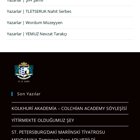
Yazarlar | TLETSERUK Nahit Serbes
Yazarlar | Wordum Müzeyyen
Yazarlar | YEMUZ Nevzat Tarakçı
Son Yazılar
KOLKHURİ AKADEMİA – COLCHİAN ACADEMY SÖYLEŞİSİ
YİTİRMEKTE OLDUĞUMUZ ŞEY
ST. PETERSBURG’DAKİ MARİİNSKİ TİYATROSU
MEYDANINA Temirqan Yure ADI VERİLDİ