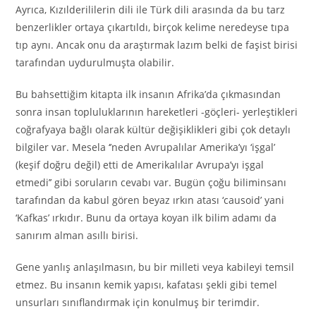
Ayrıca, Kızılderililerin dili ile Türk dili arasında da bu tarz
benzerlikler ortaya çıkartıldı, birçok kelime neredeyse tıpa
tıp aynı. Ancak onu da araştırmak lazım belki de faşist birisi
tarafından uydurulmuşta olabilir.
Bu bahsettiğim kitapta ilk insanın Afrika’da çıkmasından
sonra insan topluluklarının hareketleri -göçleri- yerleştikleri
coğrafyaya bağlı olarak kültür değişiklikleri gibi çok detaylı
bilgiler var. Mesela ‘’neden Avrupalılar Amerika’yı ‘işgal’
(keşif doğru değil) etti de Amerikalılar Avrupa’yı işgal
etmedi’’ gibi soruların cevabı var. Bugün çoğu biliminsanı
tarafından da kabul gören beyaz ırkın atası ‘causoid’ yani
‘Kafkas’ ırkıdır. Bunu da ortaya koyan ilk bilim adamı da
sanırım alman asıllı birisi.
Gene yanlış anlaşılmasın, bu bir milleti veya kabileyi temsil
etmez. Bu insanın kemik yapısı, kafatası şekli gibi temel
unsurları sınıflandırmak için konulmuş bir terimdir.