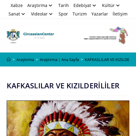
Skip
Xabze
Araştırma
Tarih
Edebiyat
Kültür
to
Sanat
Videolar
Spor
Turizm
Yazarlar
İletişim
content
Blog
>
Araştırma
>
Araştırma | Ana Sayfa
>
KAFKASLILAR VE KIZILDERİL
KAFKASLILAR VE KIZILDERİLİLER