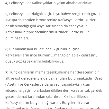
4)
Polinozyalılar Kafkasyalıların yakın akrabalarıdırlar.
5)
Polinozyalılar dalgalı saçlı, koyu kahve rengi, çekik gözlü,
Avrupa’da görülen bronz renkte Kafkasyalılardır. Yüzleri
basık olmadığı gibi Asya sarısından da eser yoktur.
Kafkaslıların tipik özeliliklerini Kızılderililerde bulur
biliminsanları.
6)
Bir biliminsanı bu altı adalık gurubun içine
Kafkasyalıların ince burnunu, mangolon ablak çehresini,
düşük göz kapaklarını bulabiliyoruz.
7)
Tunç derililerin meme teşekküllerine her derecenin bir
alt ve üst dereceleriyle de bağlantıları bulunmaktadır. Oset
( Asetin) ve Çerkeslerde daha yedi yaşındayken kızın
vücuduna geçirilip arkadan dikilen deri korse ancak gerdek
gecesi damat tarafından çıkarılırdı. Kızıl derililerde
Kafkasyalıların bu geleneği vardır. Bu gelenek zararlı
olduğundan Kafkasyalılar tarafından terkedilmiştir. Ancak