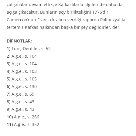
çalışmalar devam ettikçe Kafkaslılarla ilgileri de daha da
açığa çıkacaktır. Bunların soy birlikteliğini 1776’dır.
Camercon’nun Fransa kralına verdiği raporda Polinezyalılar
tertemiz Kafkas halkından başka bir şey değildirler, der.
DİPNOTLAR:
1)
Tunç Derililer, s. 52
2)
A.g.e., s. 104
3)
A.g.e., s. 104
4)
A.g.e., s. 103
5)
A.g.e., s. 105
6)
A.g.e., s. 130
7)
A.g.e., s. 69
8)
A.g.e., s. 43
9)
A.g.e., s. 43
10)
A.g.e., s. 266
11)
A.g.e., s. 352