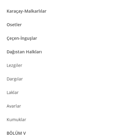
Karaçay-Malkarlılar
Osetler
Çeçen-İnguşlar
Dağıstan Halkları
Lezgiler
Dargılar
Laklar
Avarlar
Kumuklar
BÖLÜM V