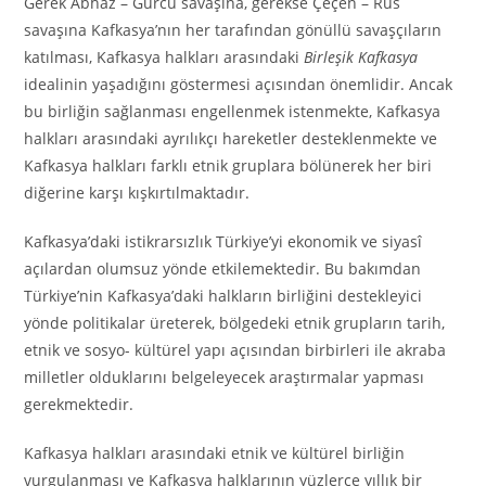
Gerek Abhaz – Gürcü savaşına, gerekse Çeçen – Rus
savaşına Kafkasya’nın her tarafından gönüllü savaşçıların
katılması, Kafkasya halkları arasındaki
Birleşik
Kafkasya
idealinin yaşadığını göstermesi açısından önemlidir. Ancak
bu birliğin sağlanması engellenmek istenmekte, Kafkasya
halkları arasındaki ayrılıkçı hareketler desteklenmekte ve
Kafkasya halkları farklı etnik gruplara bölünerek her biri
diğerine karşı kışkırtılmaktadır.
Kafkasya’daki istikrarsızlık Türkiye’yi ekonomik ve siyasî
açılardan olumsuz yönde etkilemektedir. Bu bakımdan
Türkiye’nin Kafkasya’daki halkların birliğini destekleyici
yönde politikalar üreterek, bölgedeki etnik grupların tarih,
etnik ve sosyo- kültürel yapı açısından birbirleri ile akraba
milletler olduklarını belgeleyecek araştırmalar yapması
gerekmektedir.
Kafkasya halkları arasındaki etnik ve kültürel birliğin
vurgulanması ve Kafkasya halklarının yüzlerce yıllık bir