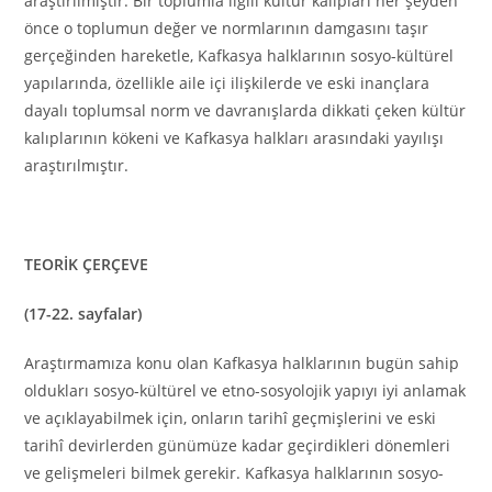
araştırılmıştır. Bir toplumla ilgili kültür kalıpları her şeyden
önce o toplumun değer ve normlarının damgasını taşır
gerçeğinden hareketle, Kafkasya halklarının sosyo-kültürel
yapılarında, özellikle aile içi ilişkilerde ve eski inançlara
dayalı toplumsal norm ve davranışlarda dikkati çeken kültür
kalıplarının kökeni ve Kafkasya halkları arasındaki yayılışı
araştırılmıştır.
TEORİK ÇERÇEVE
(17-22. sayfalar)
Araştırmamıza konu olan Kafkasya halklarının bugün sahip
oldukları sosyo-kültürel ve etno-sosyolojik yapıyı iyi anlamak
ve açıklayabilmek için, onların tarihî geçmişlerini ve eski
tarihî devirlerden günümüze kadar geçirdikleri dönemleri
ve gelişmeleri bilmek gerekir. Kafkasya halklarının sosyo-