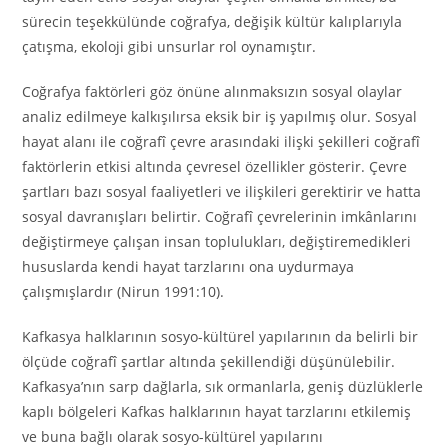
sürecin teşekkülünde coğrafya, değişik kültür kalıplarıyla
çatışma, ekoloji gibi unsurlar rol oynamıştır.
Coğrafya faktörleri göz önüne alınmaksızın sosyal olaylar
analiz edilmeye kalkışılırsa eksik bir iş yapılmış olur. Sosyal
hayat alanı ile coğrafî çevre arasındaki ilişki şekilleri coğrafî
faktörlerin etkisi altında çevresel özellikler gösterir. Çevre
şartları bazı sosyal faaliyetleri ve ilişkileri gerektirir ve hatta
sosyal davranışları belirtir. Coğrafî çevrelerinin imkânlarını
değiştirmeye çalışan insan toplulukları, değiştiremedikleri
hususlarda kendi hayat tarzlarını ona uydurmaya
çalışmışlardır (Nirun 1991:10).
Kafkasya halklarının sosyo-kültürel yapılarının da belirli bir
ölçüde coğrafî şartlar altında şekillendiği düşünülebilir.
Kafkasya’nın sarp dağlarla, sık ormanlarla, geniş düzlüklerle
kaplı bölgeleri Kafkas halklarının hayat tarzlarını etkilemiş
ve buna bağlı olarak sosyo-kültürel yapılarını