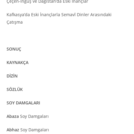
Çeçen-İnguş ve Dağıstan’da Eski İnançlar
Kafkasya’da Eski İnançlarla Semavî Dinler Arasındaki
Çatışma
SONUÇ
KAYNAKÇA
DİZİN
SÖZLÜK
SOY DAMGALARI
Abaza
Soy Damgaları
Abhaz
Soy Damgaları