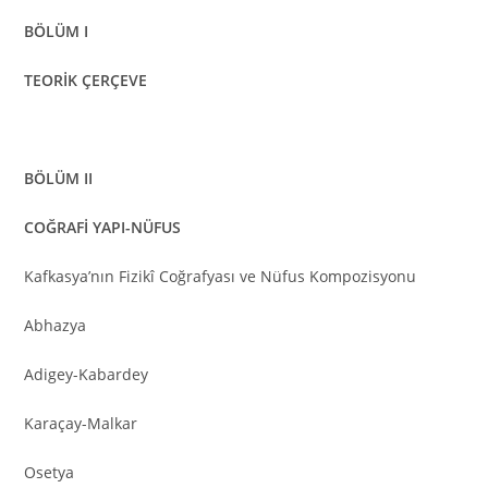
BÖLÜM I
TEORİK ÇERÇEVE
BÖLÜM II
COĞRAFİ YAPI-NÜFUS
Kafkasya’nın Fizikî Coğrafyası ve Nüfus Kompozisyonu
Abhazya
Adigey-Kabardey
Karaçay-Malkar
Osetya