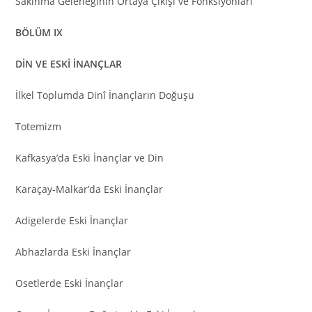
Sakınma Geleneğinin Ortaya Çıkışı ve Fonksiyonları
BÖLÜM IX
DİN VE ESKİ İNANÇLAR
İlkel Toplumda Dinî İnançların Doğuşu
Totemizm
Kafkasya’da Eski İnançlar ve Din
Karaçay-Malkar’da Eski İnançlar
Adigelerde Eski İnançlar
Abhazlarda Eski İnançlar
Osetlerde Eski İnançlar