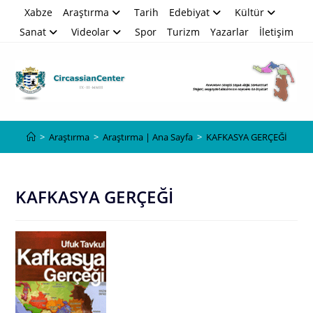
Skip
Xabze
Araştırma
Tarih
Edebiyat
Kültür
to
Sanat
Videolar
Spor
Turizm
Yazarlar
İletişim
content
Blog
>
Araştırma
>
Araştırma | Ana Sayfa
>
KAFKASYA GERÇEĞİ
KAFKASYA GERÇEĞİ