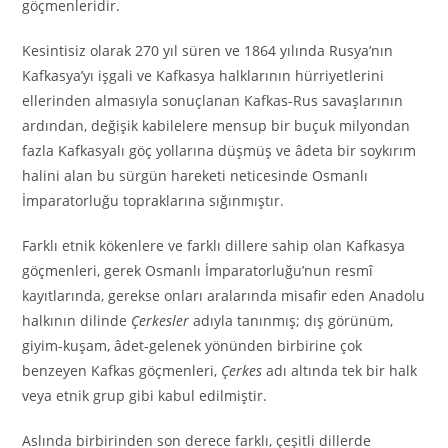
göçmenleridir.
Kesintisiz olarak 270 yıl süren ve 1864 yılında Rusya’nın
Kafkasya’yı işgali ve Kafkasya halklarının hürriyetlerini
ellerinden almasıyla sonuçlanan Kafkas-Rus savaşlarının
ardından, değişik kabilelere mensup bir buçuk milyondan
fazla Kafkasyalı göç yollarına düşmüş ve âdeta bir soykırım
halini alan bu sürgün hareketi neticesinde Osmanlı
İmparatorluğu topraklarına sığınmıştır.
Farklı etnik kökenlere ve farklı dillere sahip olan Kafkasya
göçmenleri, gerek Osmanlı İmparatorluğu’nun resmî
kayıtlarında, gerekse onları aralarında misafir eden Anadolu
halkının dilinde
Çerkesler
adıyla tanınmış; dış görünüm,
giyim-kuşam, âdet-gelenek yönünden birbirine çok
benzeyen Kafkas göçmenleri,
Çerkes
adı altında tek bir halk
veya etnik grup gibi kabul edilmiştir.
Aslında birbirinden son derece farklı, çeşitli dillerde