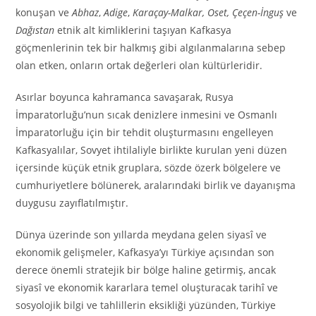
konuşan ve
Abhaz
,
Adige
,
Karaçay-Malkar, Oset, Çeçen-İnguş
ve
Dağıstan
etnik alt kimliklerini taşıyan Kafkasya
göçmenlerinin tek bir halkmış gibi algılanmalarına sebep
olan etken, onların ortak değerleri olan kültürleridir.
Asırlar boyunca kahramanca savaşarak, Rusya
İmparatorluğu’nun sıcak denizlere inmesini ve Osmanlı
İmparatorluğu için bir tehdit oluşturmasını engelleyen
Kafkasyalılar, Sovyet ihtilaliyle birlikte kurulan yeni düzen
içersinde küçük etnik gruplara, sözde özerk bölgelere ve
cumhuriyetlere bölünerek, aralarındaki birlik ve dayanışma
duygusu zayıflatılmıştır.
Dünya üzerinde son yıllarda meydana gelen siyasî ve
ekonomik gelişmeler, Kafkasya’yı Türkiye açısından son
derece önemli stratejik bir bölge haline getirmiş, ancak
siyasî ve ekonomik kararlara temel oluşturacak tarihî ve
sosyolojik bilgi ve tahlillerin eksikliği yüzünden, Türkiye