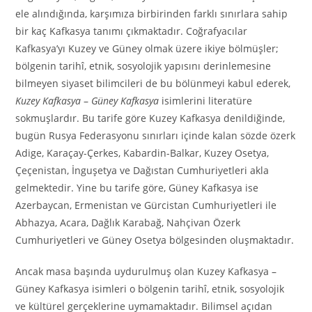
ele alındığında, karşımıza birbirinden farklı sınırlara sahip
bir kaç Kafkasya tanımı çıkmaktadır. Coğrafyacılar
Kafkasya’yı Kuzey ve Güney olmak üzere ikiye bölmüşler;
bölgenin tarihî, etnik, sosyolojik yapısını derinlemesine
bilmeyen siyaset bilimcileri de bu bölünmeyi kabul ederek,
Kuzey Kafkasya
–
Güney Kafkasya
isimlerini literatüre
sokmuşlardır. Bu tarife göre Kuzey Kafkasya denildiğinde,
bugün Rusya Federasyonu sınırları içinde kalan sözde özerk
Adige, Karaçay-Çerkes, Kabardin-Balkar, Kuzey Osetya,
Çeçenistan, İnguşetya ve Dağıstan Cumhuriyetleri akla
gelmektedir. Yine bu tarife göre, Güney Kafkasya ise
Azerbaycan, Ermenistan ve Gürcistan Cumhuriyetleri ile
Abhazya, Acara, Dağlık Karabağ, Nahçivan Özerk
Cumhuriyetleri ve Güney Osetya bölgesinden oluşmaktadır.
Ancak masa başında uydurulmuş olan Kuzey Kafkasya –
Güney Kafkasya isimleri o bölgenin tarihî, etnik, sosyolojik
ve kültürel gerçeklerine uymamaktadır. Bilimsel açıdan