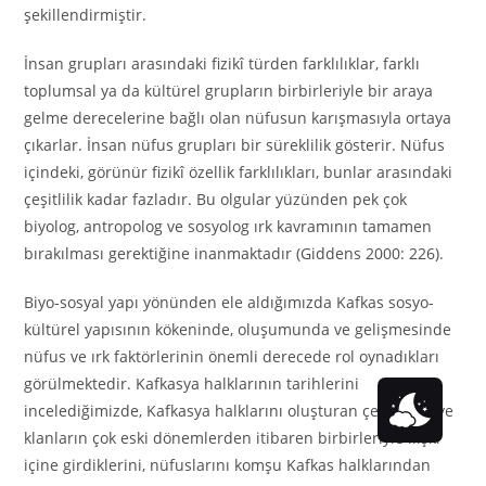
şekillendirmiştir.
İnsan grupları arasındaki fizikî türden farklılıklar, farklı
toplumsal ya da kültürel grupların birbirleriyle bir araya
gelme derecelerine bağlı olan nüfusun karışmasıyla ortaya
çıkarlar. İnsan nüfus grupları bir süreklilik gösterir. Nüfus
içindeki, görünür fizikî özellik farklılıkları, bunlar arasındaki
çeşitlilik kadar fazladır. Bu olgular yüzünden pek çok
biyolog, antropolog ve sosyolog ırk kavramının tamamen
bırakılması gerektiğine inanmaktadır (Giddens 2000: 226).
Biyo-sosyal yapı yönünden ele aldığımızda Kafkas sosyo-
kültürel yapısının kökeninde, oluşumunda ve gelişmesinde
nüfus ve ırk faktörlerinin önemli derecede rol oynadıkları
görülmektedir. Kafkasya halklarının tarihlerini
incelediğimizde, Kafkasya halklarını oluşturan çeşitli soy ve
klanların çok eski dönemlerden itibaren birbirleriyle ilişki
içine girdiklerini, nüfuslarını komşu Kafkas halklarından