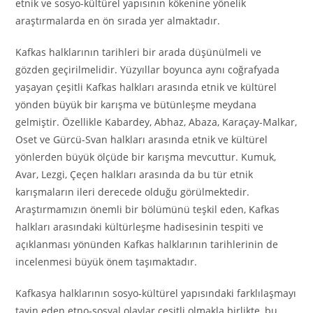
etnik ve sosyo-kültürel yapısının kökenine yönelik
araştırmalarda en ön sırada yer almaktadır.
Kafkas halklarının tarihleri bir arada düşünülmeli ve
gözden geçirilmelidir. Yüzyıllar boyunca aynı coğrafyada
yaşayan çeşitli Kafkas halkları arasında etnik ve kültürel
yönden büyük bir karışma ve bütünleşme meydana
gelmiştir. Özellikle Kabardey, Abhaz, Abaza, Karaçay-Malkar,
Oset ve Gürcü-Svan halkları arasında etnik ve kültürel
yönlerden büyük ölçüde bir karışma mevcuttur. Kumuk,
Avar, Lezgi, Çeçen halkları arasında da bu tür etnik
karışmaların ileri derecede olduğu görülmektedir.
Araştırmamızın önemli bir bölümünü teşkil eden, Kafkas
halkları arasındaki kültürleşme hadisesinin tespiti ve
açıklanması yönünden Kafkas halklarının tarihlerinin de
incelenmesi büyük önem taşımaktadır.
Kafkasya halklarının sosyo-kültürel yapısındaki farklılaşmayı
tayin eden etno-sosyal olaylar çeşitli olmakla birlikte, bu