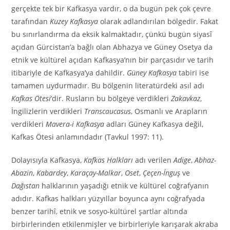
gerçekte tek bir Kafkasya vardır, o da bugün pek çok çevre
tarafından
Kuzey Kafkasya
olarak adlandırılan bölgedir. Fakat
bu sınırlandırma da eksik kalmaktadır, çünkü bugün siyasî
açıdan Gürcistan’a bağlı olan Abhazya ve Güney Osetya da
etnik ve kültürel açıdan Kafkasya’nın bir parçasıdır ve tarih
itibariyle de Kafkasya’ya dahildir.
Güney Kafkasya
tabiri ise
tamamen uydurmadır. Bu bölgenin literatürdeki asıl adı
Kafkas Ötesi
’dir. Rusların bu bölgeye verdikleri
Zakavkaz
,
İngilizlerin verdikleri
Transcaucasus
, Osmanlı ve Arapların
verdikleri
Mavera-i Kafkasya
adları Güney Kafkasya değil,
Kafkas Ötesi anlamındadır (Tavkul 1997: 11).
Dolayısıyla Kafkasya,
Kafkas Halkları
adı verilen
Adige
,
Abhaz-
Abazin
,
Kabardey
,
Karaçay-Malkar
,
Oset
,
Çeçen-İnguş
ve
Dağıstan
halklarının yaşadığı etnik ve kültürel coğrafyanın
adıdır. Kafkas halkları yüzyıllar boyunca aynı coğrafyada
benzer tarihî, etnik ve sosyo-kültürel şartlar altında
birbirlerinden etkilenmişler ve birbirleriyle karışarak akraba