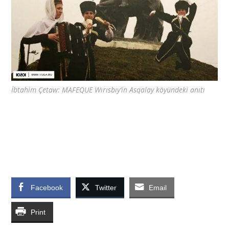
İbtahim Çetaw: MAFEQUE Wırısbıy’in Asqalay köyündeki anıtı
Facebook
Twitter
Email
Print