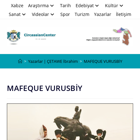
Skip
Xabze
Araştırma
Tarih
Edebiyat
Kültür
to
Sanat
Videolar
Spor
Turizm
Yazarlar
İletişim
content
Blog
>
Yazarlar | ÇETAWE İbrahim
>
MAFEQUE VURUSBİY
MAFEQUE VURUSBİY