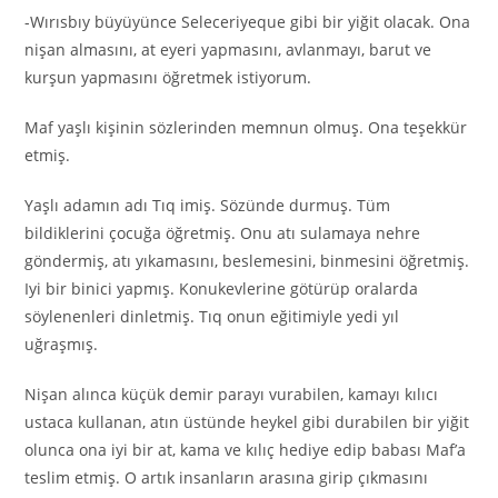
-Wırısbıy büyüyünce Seleceriyeque gibi bir yiğit olacak. Ona
nişan almasını, at eyeri yapmasını, avlanmayı, barut ve
kurşun yapmasını öğretmek istiyorum.
Maf yaşlı kişinin sözlerinden memnun olmuş. Ona teşekkür
etmiş.
Yaşlı adamın adı Tıq imiş. Sözünde durmuş. Tüm
bildiklerini çocuğa öğretmiş. Onu atı sulamaya nehre
göndermiş, atı yıkamasını, beslemesini, binmesini öğretmiş.
Iyi bir binici yapmış. Konukevlerine götürüp oralarda
söylenenleri dinletmiş. Tıq onun eğitimiyle yedi yıl
uğraşmış.
Nişan alınca küçük demir parayı vurabilen, kamayı kılıcı
ustaca kullanan, atın üstünde heykel gibi durabilen bir yiğit
olunca ona iyi bir at, kama ve kılıç hediye edip babası Maf’a
teslim etmiş. O artık insanların arasına girip çıkmasını