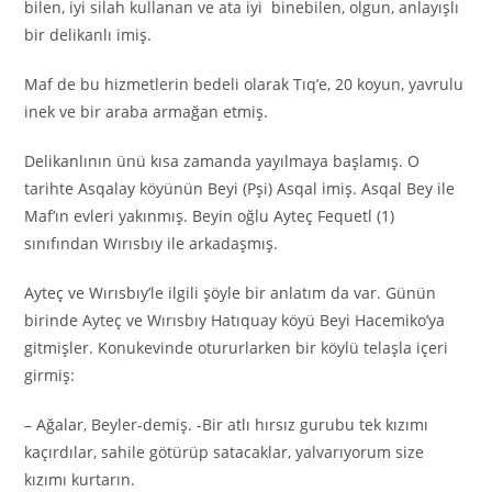
bilen, iyi silah kullanan ve ata iyi binebilen, olgun, anlayışlı
bir delikanlı imiş.
Maf de bu hizmetlerin bedeli olarak Tıq’e, 20 koyun, yavrulu
inek ve bir araba armağan etmiş.
Delikanlının ünü kısa zamanda yayılmaya başlamış. O
tarihte Asqalay köyünün Beyi (Pşi) Asqal imiş. Asqal Bey ile
Maf’ın evleri yakınmış. Beyin oğlu Ayteç Fequetl (1)
sınıfından Wırısbıy ile arkadaşmış.
Ayteç ve Wırısbıy’le ilgili şöyle bir anlatım da var. Günün
birinde Ayteç ve Wırısbıy Hatıquay köyü Beyi Hacemiko’ya
gitmişler. Konukevinde otururlarken bir köylü telaşla içeri
girmiş:
– Ağalar, Beyler-demiş. -Bir atlı hırsız gurubu tek kızımı
kaçırdılar, sahile götürüp satacaklar, yalvarıyorum size
kızımı kurtarın.