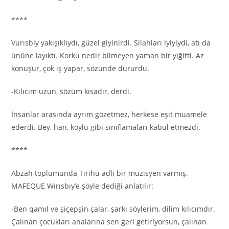
****
Vurısbiy yakışıklıydı, güzel giyinirdi. Silahları iyiyiydi, atı da
ününe layıktı. Korku nedir bilmeyen yaman bir yiğitti. Az
konuşur, çok iş yapar, sözünde dururdu.
-Kılıcım uzun, sözüm kısadır, derdi.
İnsanlar arasında ayrım gözetmez, herkese eşit muamele
ederdi. Bey, han, köylü gibi sınıflamaları kabul etmezdi.
****
Abzah toplumunda Tırıhu adlı bir müzisyen varmış.
MAFEQUE Wırısbıy’e şöyle dediği anlatılır:
-Ben qamıl ve şiçepşin çalar, şarkı söylerim, dilim kılıcımdır.
Çalınan çocukları analarına sen geri getiriyorsun, çalınan