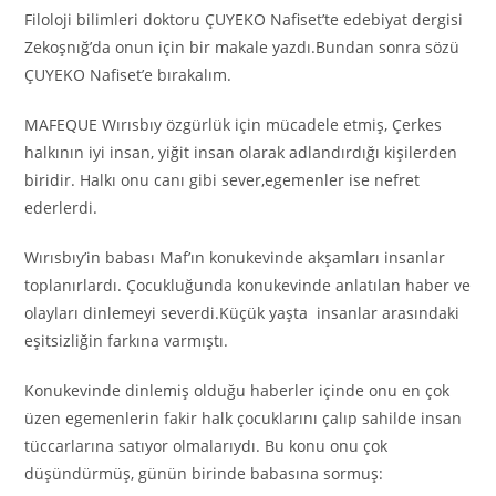
Filoloji bilimleri doktoru ÇUYEKO Nafiset’te edebiyat dergisi
Zekoşnığ’da onun için bir makale yazdı.Bundan sonra sözü
ÇUYEKO Nafiset’e bırakalım.
MAFEQUE Wırısbıy özgürlük için mücadele etmiş, Çerkes
halkının iyi insan, yiğit insan olarak adlandırdığı kişilerden
biridir. Halkı onu canı gibi sever,egemenler ise nefret
ederlerdi.
Wırısbıy’in babası Maf’ın konukevinde akşamları insanlar
toplanırlardı. Çocukluğunda konukevinde anlatılan haber ve
olayları dinlemeyi severdi.Küçük yaşta insanlar arasındaki
eşitsizliğin farkına varmıştı.
Konukevinde dinlemiş olduğu haberler içinde onu en çok
üzen egemenlerin fakir halk çocuklarını çalıp sahilde insan
tüccarlarına satıyor olmalarıydı. Bu konu onu çok
düşündürmüş, günün birinde babasına sormuş: