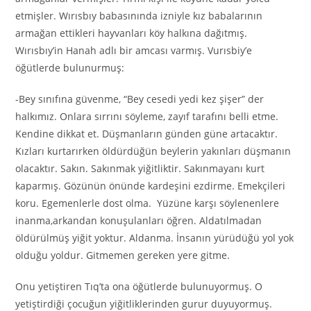
etmişler. Wırısbıy babasınında izniyle kız babalarının
armağan ettikleri hayvanları köy halkına dağıtmış.
Wırısbıy’in Hanah adlı bir amcası varmış. Vurısbiy’e
öğütlerde bulunurmuş:
-Bey sınıfına güvenme, “Bey cesedi yedi kez şişer” der
halkımız. Onlara sırrını söyleme, zayıf tarafını belli etme.
Kendine dikkat et. Düşmanların günden güne artacaktır.
Kızları kurtarırken öldürdüğün beylerin yakınları düşmanın
olacaktır. Sakın. Sakınmak yiğitliktir. Sakınmayanı kurt
kaparmış. Gözünün önünde kardeşini ezdirme. Emekçileri
koru. Egemenlerle dost olma. Yüzüne karşı söylenenlere
inanma,arkandan konuşulanları öğren. Aldatılmadan
öldürülmüş yiğit yoktur. Aldanma. İnsanın yürüdüğü yol yok
olduğu yoldur. Gitmemen gereken yere gitme.
Onu yetiştiren Tıq’ta ona öğütlerde bulunuyormuş. O
yetiştirdiği çocuğun yiğitliklerinden gurur duyuyormuş.