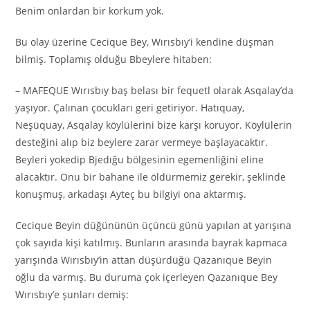
Benim onlardan bir korkum yok.
Bu olay üzerine Cecique Bey, Wırısbıy’i kendine düşman
bilmiş. Toplamış olduğu Bbeylere hitaben:
– MAFEQUE Wırısbıy baş belası bir fequetl olarak Asqalay’da
yaşıyor. Çalınan çocukları geri getiriyor. Hatıquay,
Neşüquay, Asqalay köylülerini bize karşı koruyor. Köylülerin
desteğini alıp biz beylere zarar vermeye başlayacaktır.
Beyleri yokedip Bjedığu bölgesinin egemenliğini eline
alacaktır. Onu bir bahane ile öldürmemiz gerekir, şeklinde
konuşmuş, arkadaşı Ayteç bu bilgiyi ona aktarmış.
Cecique Beyin düğününün üçüncü günü yapılan at yarışına
çok sayıda kişi katılmış. Bunların arasında bayrak kapmaca
yarışında Wırısbıy’in attan düşürdüğü Qazanıque Beyin
oğlu da varmış. Bu duruma çok içerleyen Qazanıque Bey
Wırısbıy’e şunları demiş: