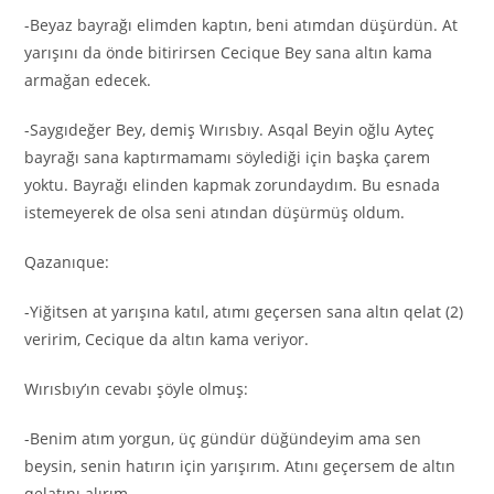
-Beyaz bayrağı elimden kaptın, beni atımdan düşürdün. At
yarışını da önde bitirirsen Cecique Bey sana altın kama
armağan edecek.
-Saygıdeğer Bey, demiş Wırısbıy. Asqal Beyin oğlu Ayteç
bayrağı sana kaptırmamamı söylediği için başka çarem
yoktu. Bayrağı elinden kapmak zorundaydım. Bu esnada
istemeyerek de olsa seni atından düşürmüş oldum.
Qazanıque:
-Yiğitsen at yarışına katıl, atımı geçersen sana altın qelat (2)
veririm, Cecique da altın kama veriyor.
Wırısbıy’ın cevabı şöyle olmuş:
-Benim atım yorgun, üç gündür düğündeyim ama sen
beysin, senin hatırın için yarışırım. Atını geçersem de altın
qelatını alırım.