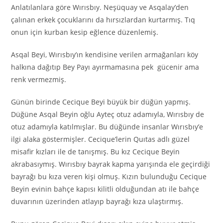
Anlatılanlara göre Wırısbıy. Neşüquay ve Asqalay’den
çalınan erkek çocuklarını da hırsızlardan kurtarmış. Tıq
onun için kurban kesip eğlence düzenlemiş.
Asqal Beyi, Wırısbıy’ın kendisine verilen armağanları köy
halkına dağıtıp Bey Payı ayırmamasına pek gücenir ama
renk vermezmiş.
Günün birinde Cecique Beyi büyük bir düğün yapmış.
Düğüne Asqal Beyin oğlu Ayteç otuz adamıyla, Wırısbıy de
otuz adamıyla katılmışlar. Bu düğünde insanlar Wırısbıy’e
ilgi alaka göstermişler. Cecique’lerin Quıtas adlı güzel
misafir kızları ile de tanışmış. Bu kız Cecique Beyin
akrabasıymış. Wırısbıy bayrak kapma yarışında ele geçirdiği
bayrağı bu kıza veren kişi olmuş. Kızın bulunduğu Cecique
Beyin evinin bahçe kapısı kilitli olduğundan atı ile bahçe
duvarının üzerinden atlayıp bayrağı kıza ulaştırmış.