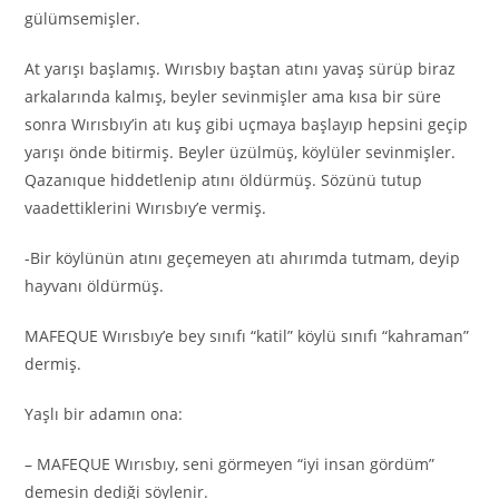
gülümsemişler.
At yarışı başlamış. Wırısbıy baştan atını yavaş sürüp biraz
arkalarında kalmış, beyler sevinmişler ama kısa bir süre
sonra Wırısbıy’in atı kuş gibi uçmaya başlayıp hepsini geçip
yarışı önde bitirmiş. Beyler üzülmüş, köylüler sevinmişler.
Qazanıque hiddetlenip atını öldürmüş. Sözünü tutup
vaadettiklerini Wırısbıy’e vermiş.
-Bir köylünün atını geçemeyen atı ahırımda tutmam, deyip
hayvanı öldürmüş.
MAFEQUE Wırısbıy’e bey sınıfı “katil” köylü sınıfı “kahraman”
dermiş.
Yaşlı bir adamın ona:
– MAFEQUE Wırısbıy, seni görmeyen “iyi insan gördüm”
demesin dediği söylenir.