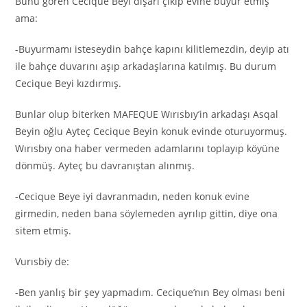
Bunu gören Cecique Beyi dışarı çıkıp evine buyur etmiş
ama:
-Buyurmamı isteseydin bahçe kapını kilitlemezdin, deyip atı
ile bahçe duvarını aşıp arkadaşlarına katılmış. Bu durum
Cecique Beyi kızdırmış.
Bunlar olup biterken MAFEQUE Wırısbıy’in arkadaşı Asqal
Beyin oğlu Ayteç Cecique Beyin konuk evinde oturuyormuş.
Wırısbıy ona haber vermeden adamlarını toplayıp köyüne
dönmüş. Ayteç bu davranıştan alınmış.
-Cecique Beye iyi davranmadın, neden konuk evine
girmedin, neden bana söylemeden ayrılıp gittin, diye ona
sitem etmiş.
Vurısbiy de:
-Ben yanlış bir şey yapmadım. Cecique’nın Bey olması beni