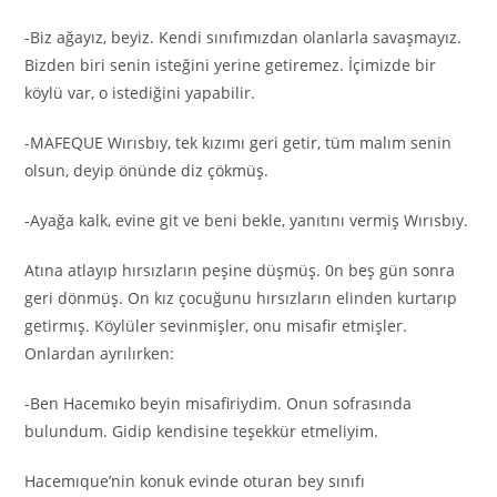
-Biz ağayız, beyiz. Kendi sınıfımızdan olanlarla savaşmayız.
Bizden biri senin isteğini yerine getiremez. İçimizde bir
köylü var, o istediğini yapabilir.
-MAFEQUE Wırısbıy, tek kızımı geri getir, tüm malım senin
olsun, deyip önünde diz çökmüş.
-Ayağa kalk, evine git ve beni bekle, yanıtını vermiş Wırısbıy.
Atına atlayıp hırsızların peşine düşmüş. 0n beş gün sonra
geri dönmüş. On kız çocuğunu hırsızların elinden kurtarıp
getirmış. Köylüler sevinmişler, onu misafir etmişler.
Onlardan ayrılırken:
-Ben Hacemıko beyin misafiriydim. Onun sofrasında
bulundum. Gidip kendisine teşekkür etmeliyim.
Hacemıque’nin konuk evinde oturan bey sınıfı