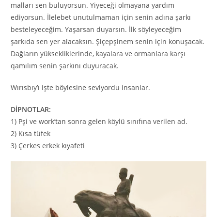
malları sen buluyorsun. Yiyeceği olmayana yardım
ediyorsun. İlelebet unutulmaman için senin adına şarkı
besteleyeceğim. Yaşarsan duyarsın. İlk söyleyeceğim
şarkıda sen yer alacaksın. Şiçepşinem senin için konuşacak.
Dağların yüksekliklerinde, kayalara ve ormanlara karşı
qamılım senin şarkını duyuracak.
Wırısbıy’ı işte böylesine seviyordu insanlar.
DİPNOTLAR:
1) Pşi ve work’tan sonra gelen köylü sınıfına verilen ad.
2) Kısa tüfek
3) Çerkes erkek kıyafeti