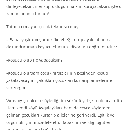
dinleyeceksin, mensup olduğun halkını koruyacaksın, işte o
zaman adam olursun!
Tatmin olmayan çocuk tekrar sormuş:
– Baba, yaşlı komşumuz “kelebeği tutup ayak tabanına
dokundurursan koşucu olursun” diyor. Bu doğru mudur?
-Koşucu olup ne yapacaksın?
-Koşucu olursam çocuk hırsızlarının peşinden koşup
yakalayacağım, çaldıkları çocukları kurtarıp annelerine
vereceğim.
Wırısbıy çocukken söylediği bu sözünü yetişkin olunca tuttu.
Hem kendi köyü Asqalay’dan, hem de çevre köylerden
çalınan çocukları kurtarıp ailelerine geri verdi. Eşitlik ve
özgürlük için mücadele etti. Babasının verdiği öğütleri
unutmadı, onlara bağlı kaldı.