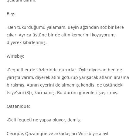
Bey:
-Ben tükürdüğümü yalamam. Beyin ağzından söz bir kere
çıkar. Ayrıca üstüne bir de altın kemerimi koyuyorum,
diyerek kibirlenmiş.
Wırısbıy:
-Fequetller de sözlerinde dururlar. Öyle diyorsan ben de
yarışta varım, diyerek atını götürüp yarışacak atların arasına
bırakmış. Atının eyerini de almamış, kendisi de üstündeki
tsiye’sini (3) çıkarmamış. Bu durum görenleri şaşırtmış.
Qazanıque:
-Deli fequetl ne yapsa oluyor, demiş.
Cecique, Qazanıque ve arkadaşları Wırısbıy’e alaylı