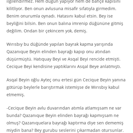
ilgilendirmez. Hem düğün yapıyor hem de bahçe kapısını
kilitliyor. Ben onun avlusuna misafir sıfatıyla girmedim.
Benim onurumla oynadı. Hatasını kabul etsin. Bey ise
beyliğini bilsin. Ben onun balına imrenip düğününe gitmiş
değilim. Ondan bir çekincem yok, demiş.
Wırısbıy bu düğünde yapılan bayrak kapma yarışında
Qazanıque Beyin elinden bayrağı kapıp onu atından
düşürmüştü. Hatıquay Beyi ve Asqal Beyi rencide etmişti.
Cecique Beyi kendisine yaptıklarını Asqal Beye anlatmıştı.
Asqal Beyin oğlu Ayteç onu ertesi gün Cecique Beyin yanına
götürüp beylerle barıştırmak istemişse de Wırısbıy kabul
etmemiş.
-Cecique Beyin avlu duvarından atımla atlamışsam ne var
bunda? Qazanıque Beyin elinden bayrağı kapmışsam ne
olmuş? Qazanıquelara bayrağı kaptırma diye sen dememiş
miydin bana? Bey gurubu seslerini çıkarmadan otursunlar.