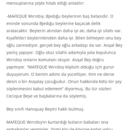
mensuplarına şöyle hitab ettiği anlatılır:
-MAFEQUE Wırısbıy, Bjedığu beylerinin baş belasıdır. O
eninde sonunda Bjedığu beylerine kaçacak delik
aratacaktır. Beylerin atından daha iyi atı, daha iyi silahı var.
Kıyafetleri beylerinkinden daha iyi. Bilen bilmeyen onu bey
oğlu zannediyor, gerçek bey oğlu arkadaşı da var. Asqal Bey
yanlış yapıyor. Oğlu otuz silahlı adamıyla yola koyulunca
Wırısbıy onların komutanı oluyor. Asqal Bey doğru
yapmıyor. “MAFEQUE Wırısbıy köylüm olduğu için gurur
duyuyorum. O benim adımı da yüceltiyor. Kim ne derse
desin o bir Asqalay çocuğudur. Onun hakkında kötü bir şey
söylenmesini kabul edemem” diyormuş. Bu tür sözleri
Cecique Beye ve başkalarına da söylemiş.
Bey sınıfı Hanıquay Beyini haklı bulmuş.
MAFEQUE Wırısbıy’ın kurtardığı kızların babaları ona
armağanlar vermişler. Yirmi kişi ile köyüne kadar yolcu