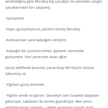
Anlatıldığına göre Wırısbıy köy çocukları ile oynarken zengin
çocuklarından biri sataşmış:
-Güreşelim!
-Hayır, güreşmiyorum, yanıtını vermiş Wırısbıy.
-Korkuyorsan sana kalpağımı vereyim.
-Kalpağın bir yumurta etmez, giymem, seninlede
güreşmem. Seni yenersem anan ağlar.
Güreş teklifinde bulunan çocuk kızıp Wırısbıy’in üstüne
tükürmüş ve:
-Yiğitsen güreş benimle.
-Yiğitlik sende ne gezsin. Geceleyin seni tuvalete başkaları
götürüyor, sabahları da annen giyindiriyor. Ben senin
gibilerle güreş tutmam, – demiş ve kolunu tutuğu gübi