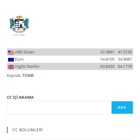
ABD Doları
47.4881
47.5736
Euro
54.8100
54.9087
İngiliz Sterlini
63.8450
64.1778
Kaynak:
TCMB
CC İÇİ ARAMA
ARA
CC BÖLÜMLERİ