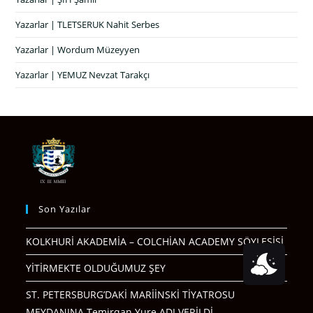
Yazarlar | TLETSERUK Nahit Serbes
Yazarlar | Wordum Müzeyyen
Yazarlar | YEMUZ Nevzat Tarakçı
Son Yazılar
KOLKHURİ AKADEMİA – COLCHİAN ACADEMY SÖYLEŞİSİ
YİTİRMEKTE OLDUĞUMUZ ŞEY
ST. PETERSBURG’DAKİ MARİİNSKİ TİYATROSU
MEYDANINA Temirqan Yure ADI VERİLDİ