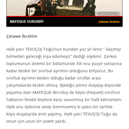
Çetawe İbrahim
Halk şairi TEVUÇOJ Tsığu’nun bundan yüz yıl önce ” Geçmişi
bilmeden geleceği inşa edemeyiz” dediği söylenir. Çerkes
toplumunun önemli bir bölümünde XIX ncu yüzyıl sonlarına
kadar keskin bir sınıfsal ayrımın olduğunu biliyoruz. Bu
sınıfsal ayrımın keskin olduğu kadar sınıflar arası
çatışmalarda keskin olmuş. Bjedığu yöresi Asqalay köyünde
yaşamış olan MAFEQUE Wırısbıy de köylü (Fequetl) sınıfının
haklarını feodal beylere karşı savunmuş bir halk kahramanı.
Halk onu öylesine sevip benimsemiş ki yakın bir tarihte
köyü Asqalay’da anıtı yapmış. Halk şairi TEVUÇOJ Tsığu da
onun için uzun bir poem yazdı.