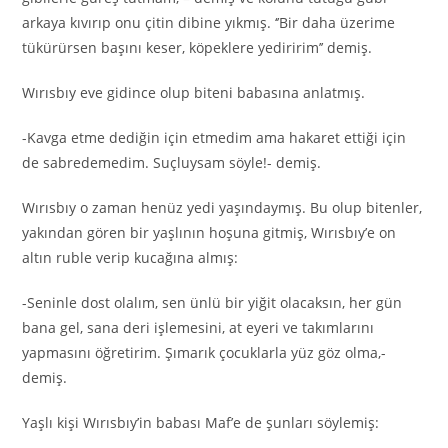
arkaya kıvırıp onu çitin dibine yıkmış. ‘’Bir daha üzerime
tükürürsen başını keser, köpeklere yediririm’’ demiş.
Wırısbıy eve gidince olup biteni babasına anlatmış.
-Kavga etme dediğin için etmedim ama hakaret ettiği için
de sabredemedim. Suçluysam söyle!- demiş.
Wırısbıy o zaman henüz yedi yaşındaymış. Bu olup bitenler,
yakından gören bir yaşlının hoşuna gitmiş, Wırısbıy’e on
altın ruble verip kucağına almış:
-Seninle dost olalım, sen ünlü bir yiğit olacaksın, her gün
bana gel, sana deri işlemesini, at eyeri ve takımlarını
yapmasını öğretirim. Şımarık çocuklarla yüz göz olma,-
demiş.
Yaşlı kişi Wırısbıy’in babası Maf’e de şunları söylemiş: