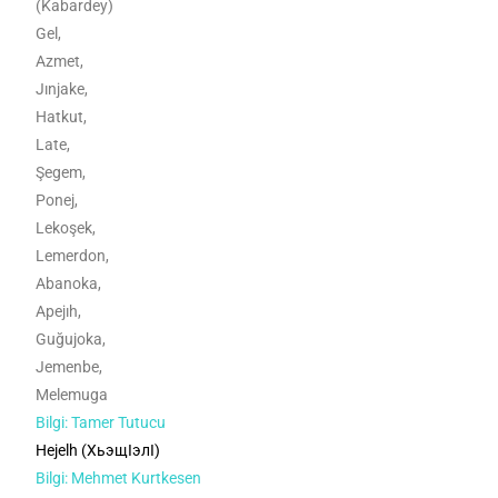
(Kabardey)
Gel,
Azmet,
Jınjake,
Hatkut,
Late,
Şegem,
Ponej,
Lekoşek,
Lemerdon,
Abanoka,
Apejıh,
Guğujoka,
Jemenbe,
Melemuga
Bilgi: Tamer Tutucu
Hejelh (ХьэщӀэлI)
Bilgi: Mehmet Kurtkesen