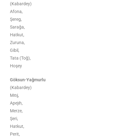
(Kabardey)
Afona,
Şereg,
Sarağa,
Hatkut,
Zuruna,
Gibil,
Tata (Toğ),
Hoşey
Göksun-Yağmurlu
(Kabardey)
Mıtıj,
Apejıh,
Merze,
Şeri,
Hatkut,
Perit,