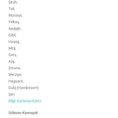
Şıruh,
Tok,
Wunaşe,
Yelkaş,
Apejıgh,
Gibil,
Haşeg,
Mıtıj,
Gerş,
Aşıj,
Zeruna,
Merziye,
Haguare,
Gubj (Hambırsom)
Şeri
Bilgi: Kurtaran Karcı
Göksun-Kamışçık