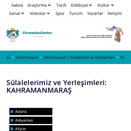
Xabze
Araştırma
Tarih
Edebiyat
Kültür
Sanat
Videolar
Spor
Turizm
Yazarlar
İletişim
Blog
>
İnformasyon
>
İnformasyon | Sülalerimiz ve Yerleşimleri
>
Sülal
Sülalelerimiz ve Yerleşimleri:
KAHRAMANMARAŞ