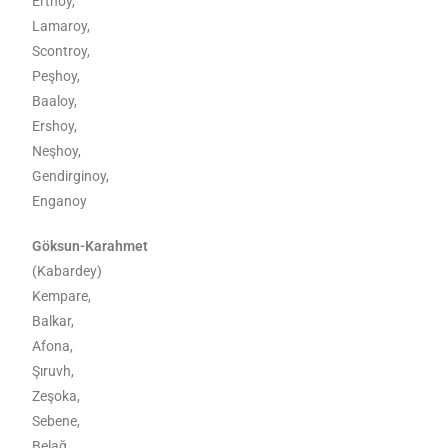
Ertnoy,
Lamaroy,
Scontroy,
Peşhoy,
Baaloy,
Ershoy,
Neşhoy,
Gendirginoy,
Enganoy
Göksun-Karahmet
(Kabardey)
Kempare,
Balkar,
Afona,
Şıruvh,
Zeşoka,
Sebene,
Belağ,