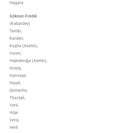
Hagara
Göksun-Fındık
(Kabardey)
Tambi,
Karden,
Kuşha (Asetin),
Vurım,
Hajeslenığa (Asetin),
Hoşey,
Hanvaşe,
Haşel,
Şomavhe,
Thazepl,
Verıl,
Höje
Verış
Herli