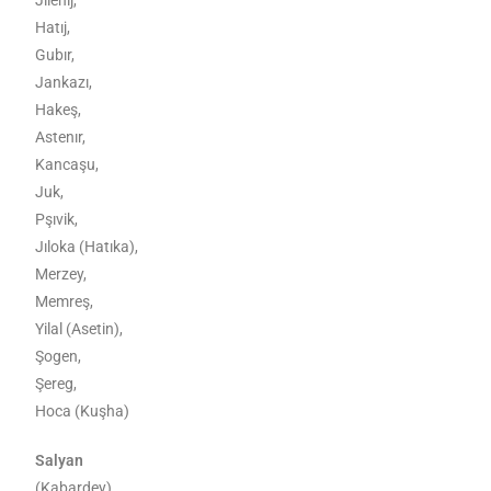
Hatıj,
Gubır,
Jankazı,
Hakeş,
Astenır,
Kancaşu,
Juk,
Pşıvik,
Jıloka (Hatıka),
Merzey,
Memreş,
Yilal (Asetin),
Şogen,
Şereg,
Hoca (Kuşha)
Salyan
(Kabardey)