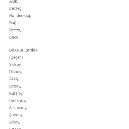
Ajuk,
Berzeg,
Handeregoj,
Duğu,
Deçen,
Bace
Göksun-Çardak
(Çeçen)
Yalxoy,
Dişnoy,
Akkiy,
Benoy,
Kurşloy,
Certkhoy,
Sesanxoy,
Şuonoy,
Biltoy,