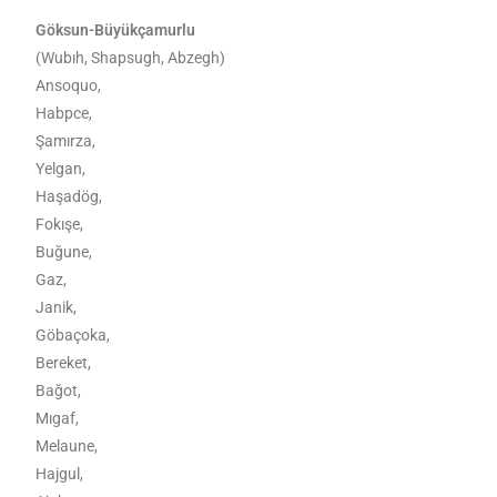
Göksun-Büyükçamurlu
(Wubıh, Shapsugh, Abzegh)
Ansoquo,
Habpce,
Şamırza,
Yelgan,
Haşadög,
Fokışe,
Buğune,
Gaz,
Janik,
Göbaçoka,
Bereket,
Bağot,
Mıgaf,
Melaune,
Hajgul,