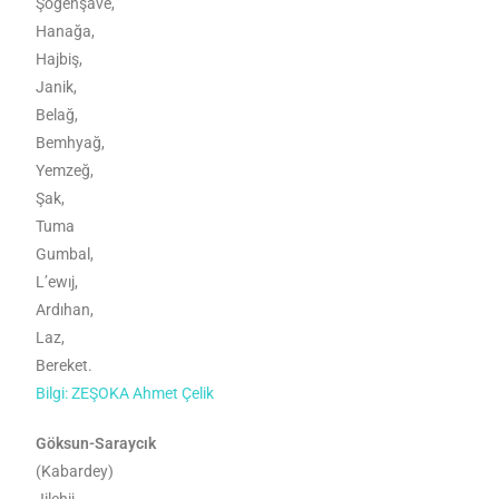
Şogenşave,
Hanağa,
Hajbiş,
Janik,
Belağ,
Bemhyağ,
Yemzeğ,
Şak,
Tuma
Gumbal,
L’ewıj,
Ardıhan,
Laz,
Bereket.
Bilgi: ZEŞOKA Ahmet Çelik
Göksun-Saraycık
(Kabardey)
Jilehij,