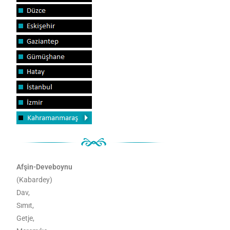
Afşin-Deveboynu
(Kabardey)
Dav,
Sımıt,
Getje,