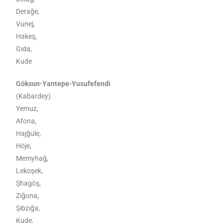
Derağe,
Vunej,
Hakeş,
Gıda,
Kude
Göksun-Yantepe-Yusufefendi
(Kabardey)
Yemuz,
Afona,
Hajğule,
Höje,
Memyhağ,
Lekoşek,
Şhagöş,
Zığona,
Şıbzığa,
Kude,