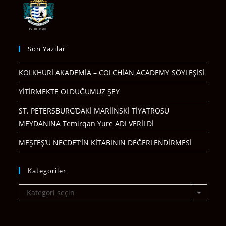
Son Yazılar
KOLKHURİ AKADEMİA – COLCHİAN ACADEMY SÖYLEŞİSİ
YİTİRMEKTE OLDUĞUMUZ ŞEY
ST. PETERSBURG’DAKİ MARİİNSKİ TİYATROSU
MEYDANINA Temirqan Yure ADI VERİLDİ
MEŞFEŞ’U NECDET’İN KİTABININ DEĞERLENDİRMESİ
Kategoriler
Kategori seçin