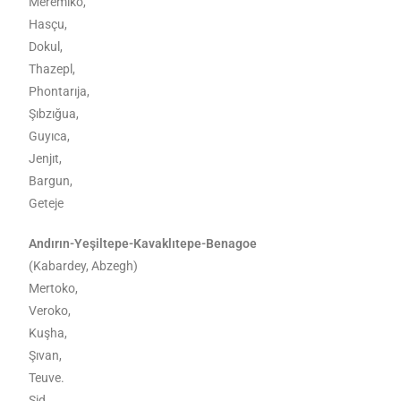
Meremıko,
Hasçu,
Dokul,
Thazepl,
Phontarıja,
Şıbzığua,
Guyıca,
Jenjıt,
Bargun,
Geteje
Andırın-Yeşiltepe-Kavaklıtepe-Benagoe
(Kabardey, Abzegh)
Mertoko,
Veroko,
Kuşha,
Şıvan,
Teuve.
Şid,