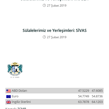
27 Şubat 2019
Sülalelerimiz ve Yerleşimleri: SİVAS
27 Şubat 2019
ABD Doları
47.5229
47.6085
Euro
54.7749
54.8736
İngiliz Sterlini
63.7878
64.1203
Kaynak:
TCMB