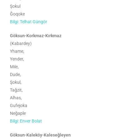
Şokul
Ğoqoke
Bilgi: Telhat Güngör
Göksun-Korkmaz-Kırkmaz
(Kabardey)
Yhame,
Yender,
Mıle,
Dude,
Şokul,
Tağzit,
Alhas,
Gufejoka
Neğaple
Bilgi: Enver Bolat
Göksun-Kaleköy-Kaleseğleyen