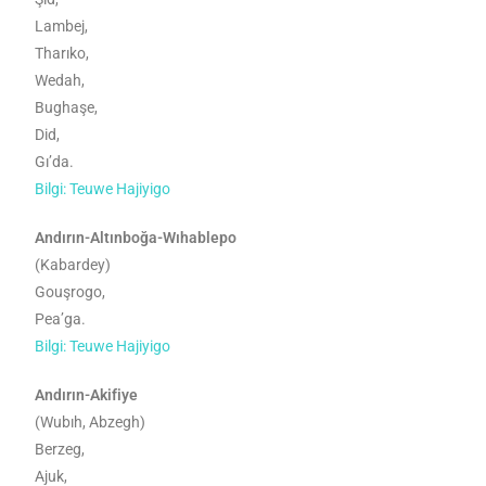
Lambej,
Tharıko,
Wedah,
Bughaşe,
Did,
Gı’da.
Bilgi: Teuwe Hajiyigo
Andırın-Altınboğa-Wıhablepo
(Kabardey)
Gouşrogo,
Pea’ga.
Bilgi: Teuwe Hajiyigo
Andırın-Akifiye
(Wubıh, Abzegh)
Berzeg,
Ajuk,