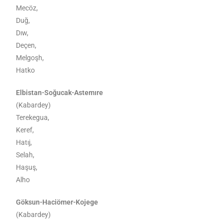
Mecöz,
Duğ,
Dıw,
Deçen,
Melgoşh,
Hatko
Elbistan-Soğucak-Astemıre
(Kabardey)
Terekegua,
Keref,
Hatıj,
Selah,
Haşuş,
Alho
Göksun-Haciömer-Kojege
(Kabardey)