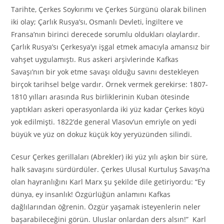
Tarihte, Çerkes Soykırımı ve Çerkes Sürgünü olarak bilinen
iki olay; Çarlık Rusya’sı, Osmanlı Devleti, İngiltere ve
Fransa’nın birinci derecede sorumlu oldukları olaylardır.
Çarlık Rusya’sı Çerkesya’yı işgal etmek amacıyla amansız bir
vahşet uygulamıştı. Rus askeri arşivlerinde Kafkas
Savaşı’nın bir yok etme savaşı olduğu savını destekleyen
birçok tarihsel belge vardır. Örnek vermek gerekirse: 1807-
1810 yılları arasında Rus birliklerinin Kuban ötesinde
yaptıkları askeri operasyonlarda iki yüz kadar Çerkes köyü
yok edilmişti. 1822’de general Vlasov’un emriyle on yedi
büyük ve yüz on dokuz küçük köy yeryüzünden silindi.
Cesur Çerkes gerillaları (Abrekler) iki yüz yılı aşkın bir süre,
halk savaşını sürdürdüler. Çerkes Ulusal Kurtuluş Savaşı’na
olan hayranlığını Karl Marx şu şekilde dile getiriyordu: “Ey
dünya, ey insanlık! Özgürlüğün anlamını Kafkas
dağlılarından öğrenin. Özgür yaşamak isteyenlerin neler
başarabileceğini görün. Uluslar onlardan ders alsın!” Karl