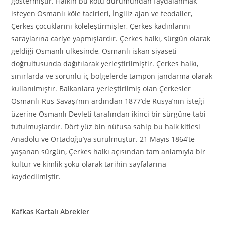
göstermiştir. Halkın bu kötü durumundan faydalanmak
isteyen Osmanlı köle tacirleri, İngiliz ajan ve feodaller,
Çerkes çocuklarını köleleştirmişler, Çerkes kadınlarını
saraylarına cariye yapmışlardır. Çerkes halkı, sürgün olarak
geldiği Osmanlı ülkesinde, Osmanlı iskan siyaseti
doğrultusunda dağıtılarak yerleştirilmiştir. Çerkes halkı,
sınırlarda ve sorunlu iç bölgelerde tampon jandarma olarak
kullanılmıştır. Balkanlara yerleştirilmiş olan Çerkesler
Osmanlı-Rus Savaşı’nın ardından 1877’de Rusya’nın isteği
üzerine Osmanlı Devleti tarafından ikinci bir sürgüne tabi
tutulmuşlardır. Dört yüz bin nüfusa sahip bu halk kitlesi
Anadolu ve Ortadoğu’ya sürülmüştür. 21 Mayıs 1864’te
yaşanan sürgün, Çerkes halkı açısından tam anlamıyla bir
kültür ve kimlik şoku olarak tarihin sayfalarına
kaydedilmiştir.
Kafkas Kartalı Abrekler