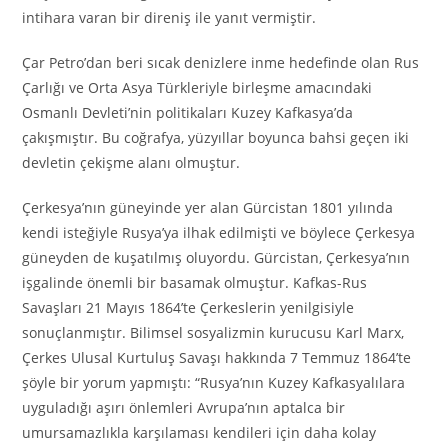
intihara varan bir direniş ile yanıt vermiştir.
Çar Petro’dan beri sıcak denizlere inme hedefinde olan Rus
Çarlığı ve Orta Asya Türkleriyle birleşme amacındaki
Osmanlı Devleti’nin politikaları Kuzey Kafkasya’da
çakışmıştır. Bu coğrafya, yüzyıllar boyunca bahsi geçen iki
devletin çekişme alanı olmuştur.
Çerkesya’nın güneyinde yer alan Gürcistan 1801 yılında
kendi isteğiyle Rusya’ya ilhak edilmişti ve böylece Çerkesya
güneyden de kuşatılmış oluyordu. Gürcistan, Çerkesya’nın
işgalinde önemli bir basamak olmuştur. Kafkas-Rus
Savaşları 21 Mayıs 1864’te Çerkeslerin yenilgisiyle
sonuçlanmıştır. Bilimsel sosyalizmin kurucusu Karl Marx,
Çerkes Ulusal Kurtuluş Savaşı hakkında 7 Temmuz 1864’te
şöyle bir yorum yapmıştı: “Rusya’nın Kuzey Kafkasyalılara
uyguladığı aşırı önlemleri Avrupa’nın aptalca bir
umursamazlıkla karşılaması kendileri için daha kolay