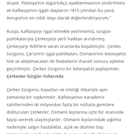
oluyor. Polonya’nın özgürlükçü ayaklanmasının sindirilmesi
ve Kafkasya’nın işgali olaylarını 1815 yılından bu yana
Avrupa’nın en ciddi olayı olarak değerlendiriyorum.”
Rusya, Kafkasya’yı işgal etmekle yetinmemiş, sürgün
politikalarıyla Çerkesya’yı yerli halktan arındırmış,
Çerkesya’yı %85’lere varan oranlarda boşaltmıştır. Çerkes
Sürgünü, Çarizm’in işgal politikaları, Osmanlı’nın kolonyalist
hile ve aldatmacaları ile feodallerin ihaneti sonucu eyleme
geçirilmiştir. Çerkes Sürgünü bir kolonyalist paylaşımdır.
Çerkesler Sürgün Yollarında
Çerkes Sürgünü, boyutları ve niteliği itibariyle aynı
zamanda bir soykırımdır. Kafkasya’nın Karadeniz
sahillerinden iki milyondan fazla bir nüfusla gemilere
doldurulan Çerkesler, Osmanlı kıyılarına üçte bir oranında
kayıp vererek ulaşmışlardır. Osmanlı kıyılarındaki yığılma
nedeniyle salgın hastalıklar, açlık ve ölümler baş