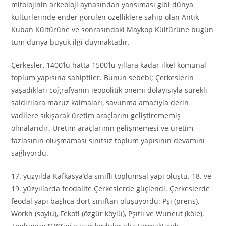
mitolojinin arkeoloji aynasından yansıması gibi dünya
kültürlerinde ender görülen özelliklere sahip olan Antik
Kuban Kültürüne ve sonrasındaki Maykop Kültürüne bugün
tüm dünya büyük ilgi duymaktadır.
Çerkesler, 1400’lü hatta 1500’lü yıllara kadar ilkel komünal
toplum yapısına sahiptiler. Bunun sebebi; Çerkeslerin
yaşadıkları coğrafyanın jeopolitik önemi dolayısıyla sürekli
saldırılara maruz kalmaları, savunma amacıyla derin
vadilere sıkışarak üretim araçlarını geliştirememiş
olmalarıdır. Üretim araçlarının gelişmemesi ve üretim
fazlasının oluşmaması sınıfsız toplum yapısının devamını
sağlıyordu.
17. yüzyılda Kafkasya’da sınıflı toplumsal yapı oluştu. 18. ve
19. yüzyıllarda feodalite Çerkeslerde güçlendi. Çerkeslerde
feodal yapı başlıca dört sınıftan oluşuyordu: Pşı (prens),
Workh (soylu), Fekotl (özgür köylü), Pşıtlı ve Wuneut (köle).