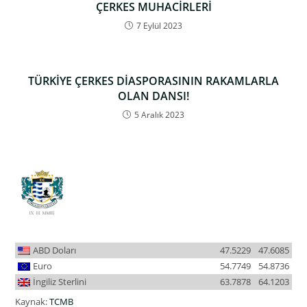
ÇERKES MUHACİRLERİ
7 Eylül 2023
TÜRKİYE ÇERKES DİASPORASININ RAKAMLARLA
OLAN DANSI!
5 Aralık 2023
ABD Doları
47.5229
47.6085
Euro
54.7749
54.8736
İngiliz Sterlini
63.7878
64.1203
Kaynak:
TCMB