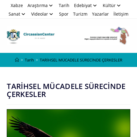
Skip
Xabze
Araştırma
Tarih
Edebiyat
Kültür
to
Sanat
Videolar
Spor
Turizm
Yazarlar
İletişim
content
Blog
>
Tarih
>
TARİHSEL MÜCADELE SÜRECİNDE ÇERKESLER
TARİHSEL MÜCADELE SÜRECİNDE
ÇERKESLER