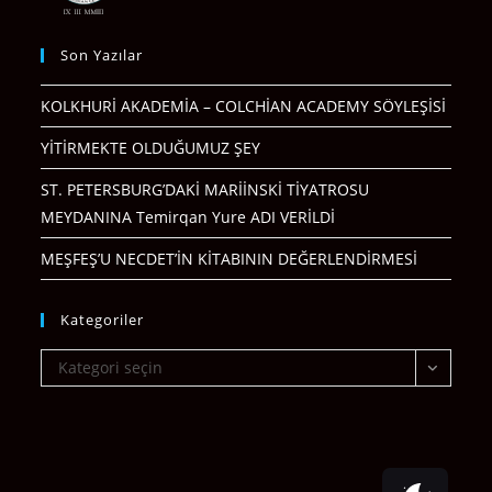
Son Yazılar
KOLKHURİ AKADEMİA – COLCHİAN ACADEMY SÖYLEŞİSİ
YİTİRMEKTE OLDUĞUMUZ ŞEY
ST. PETERSBURG’DAKİ MARİİNSKİ TİYATROSU
MEYDANINA Temirqan Yure ADI VERİLDİ
MEŞFEŞ’U NECDET’İN KİTABININ DEĞERLENDİRMESİ
Kategoriler
Kategoriler
Kategori seçin