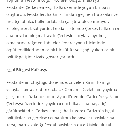
Toplumun %80’ini özgür köylüler oluşturmaktaydı.
Feodalite, Çerkes emekçi halkı üzerinde yoğun bir baskı
oluşturdu. Feodaller, halkın sırtından geçinen bu asalak ve
fırsatçı tabaka, halkı tarlalarda çalıştırarak sömürüyor,
köleleştirerek satıyordu. Feodal sistemde Çerkes halkı on iki
ana boydan oluşmaktaydı. Çerkesler boylara ayrılmış
olmalarına rağmen kabileler federasyonu biçiminde
örgütlendiklerinden ortak bir kültür ve aşağı yukarı ortak
politik gelişim çizgisi gösteriyorlardı.
İşgal Bölgesi Kafkasya
Feodalitenin oluştuğu dönemde, önceleri Kırım Hanlığı
yoluyla, sonraları direkt olarak Osmanlı Devleti’nin yayılma
girişimleri söz konusudur. Aynı dönemde, Çarlık Rusya’sının
Çerkesya üzerindeki yayılmacı politikalarına başladığı
görülmektedir. Çerkes emekçi halkı, gerek Çarizm’in işgal
politikalarına gerekse Osmanlı’nın kolonyalist baskılarına
karşı, maruz kaldığı feodal baskıların da etkisiyle ulusal