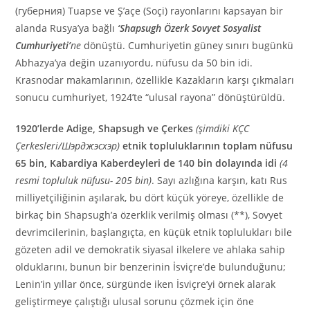
(губерния) Tuapse ve Ş’açe (Soçi) rayonlarını kapsayan bir
alanda Rusya’ya bağlı
‘Shapsugh Özerk Sovyet Sosyalist
Cumhuriyeti’
ne
dönüştü. Cumhuriyetin güney sınırı bugünkü
Abhazya’ya değin uzanıyordu, nüfusu da 50 bin idi.
Krasnodar makamlarının, özellikle Kazakların karşı çıkmaları
sonucu cumhuriyet, 1924’te “ulusal rayona” dönüştürüldü.
1920’lerde
Adige, Shapsugh
ve Çerkes
(şimdiki KÇC
Çerkesleri/Шэрджэсхэр)
etnik topluluklarının toplam nüfusu
65 bin, Kabardiya Kaberdeyleri de 140 bin dolayında idi
(4
resmi topluluk nüfusu- 205 bin)
. Sayı azlığına karşın, katı Rus
milliyetçiliğinin aşılarak, bu dört küçük yöreye, özellikle de
birkaç bin Shapsugh’a özerklik verilmiş olması (**), Sovyet
devrimcilerinin, başlangıçta, en küçük etnik toplulukları bile
gözeten adil ve demokratik siyasal ilkelere ve ahlaka sahip
olduklarını, bunun bir benzerinin İsviçre’de bulunduğunu;
Lenin’in yıllar önce, sürgünde iken İsviçre’yi örnek alarak
geliştirmeye çalıştığı ulusal sorunu çözmek için öne