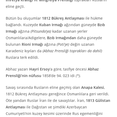
eline geçti.
Bütün bu oluşumlar
1812 Bükreş Antlaşması
ile hükme
bağlandı. Kuzeyde
Kuban Irmağı
ağzından güneyde
Bzıb
Irmağı
ağzına
(Pitsunda’ya)
kadar uzanan yerler
Osmanlılara/Adigelere,
Bzıb Irmağından
daha güneyde
bulunan
Rioni Irmağı
ağzına
(Poti’ye)
değin uzanan
Karadeniz kıyıları da
(Abhaz Prensliği toprakları da dahil)
Ruslara terk edildi.
Abhaz yazarı
Hayri Ersoy
‘a göre, tasfiye öncesi
Abhaz
Prensliği’nin nüfusu
1858’de 94. 023 idi
(*).
Savaş sırasında Rusların eline geçmiş olan
Anapa Kalesi
,
1812 Bükreş Antlaşması gereğince Osmanlılara geri verildi.
Öte yandan Ruslar İran ile de savaştılar. İran,
1813 Gülistan
Antlaşması
ile Dağıstan ve şimdiki Azerbaycan
Cumuriyeti’nin kuzey kesimi üzerinde Rus egemenliğini