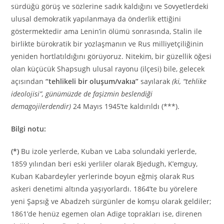
sürdüğü görüş ve sözlerine sadık kaldığını ve Sovyetlerdeki
ulusal demokratik yapılanmaya da önderlik ettiğini
göstermektedir ama Lenin’in ölümü sonrasında, Stalin ile
birlikte bürokratik bir yozlaşmanın ve Rus milliyetçiliğinin
yeniden hortlatıldığını görüyoruz. Nitekim, bir güzellik öğesi
olan küçücük Shapsugh ulusal rayonu (ilçesi) bile, gelecek
açısından
“tehlikeli bir oluşum/vakıa”
sayılarak
(ki, “tehlike
ideolojisi”, günümüzde de faşizmin beslendiği
demagojilerdendir)
24 Mayıs 1945’te kaldırıldı (***).
Bilgi notu:
(*)
Bu izole yerlerde, Kuban ve Laba solundaki yerlerde,
1859 yılından beri eski yerliler olarak Bjedugh, K’emguy,
Kuban Kabardeyler yerlerinde boyun eğmiş olarak Rus
askeri denetimi altında yaşıyorlardı. 1864’te bu yörelere
yeni Şapsığ ve Abadzeh sürgünler de komşu olarak geldiler;
1861’de henüz egemen olan Adige toprakları ise, direnen