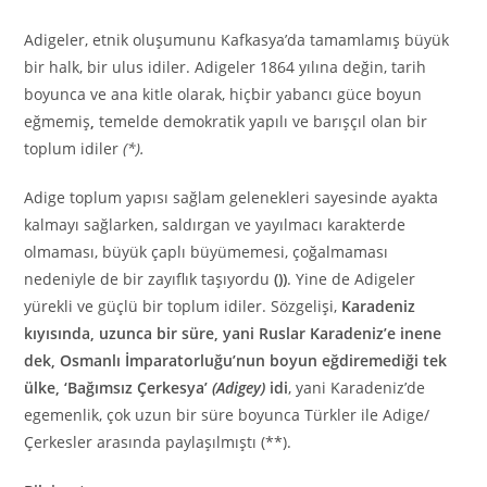
Adigeler, etnik oluşumunu Kafkasya’da tamamlamış büyük
bir halk, bir ulus idiler. Adigeler 1864 yılına değin, tarih
boyunca ve ana kitle olarak, hiçbir yabancı güce boyun
eğmemiş
,
temelde demokratik yapılı ve barışçıl olan bir
toplum idiler
(*).
Adige toplum yapısı sağlam gelenekleri sayesinde ayakta
kalmayı sağlarken, saldırgan ve yayılmacı karakterde
olmaması, büyük çaplı büyümemesi, çoğalmaması
nedeniyle de bir zayıflık taşıyordu
())
. Yine de Adigeler
yürekli ve güçlü bir toplum idiler. Sözgelişi,
Karadeniz
kıyısında, uzunca bir süre, yani Ruslar Karadeniz’e inene
dek, Osmanlı İmparatorluğu’nun boyun eğdiremediği tek
ülke, ‘Bağımsız Çerkesya’
(Adigey)
idi
, yani Karadeniz’de
egemenlik, çok uzun bir süre boyunca Türkler ile Adige/
Çerkesler arasında paylaşılmıştı (**).