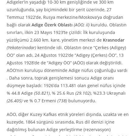
Adigeler’in yaşadığı 10-30 km genişliğinde ve 300 km
uzunluğunda, yay biçimindeki bir şerit üzerinde, 27
Temmuz 1922’de, Rusya merkezine/Moskova’ya doğrudan
bağlı olarak
Adige Özerk Oblastı
(AÖO; il)
kuruldu. Oblastın
sınırları, ilkin 23 Mayıs 1923’te çizildi: İlk kuruluşunda
yüzölçümü 2.660 km. kare, yönetim merkezi de
Krasnodar
(Yekaterinodar)
kentinde idi. Oblastın önce “Çerkes (Adigey)
ÖO” olan adı, 24 Ağustos 1922’de “Adigey (Çerkes) ÖO”, 13
Ağustos 1928’de de “Adigey ÖO” (AÖO) olarak değiştirildi.
AÖO’nın kuruluşu döneminde Adige nüfus çoğunluğu vardı
. Daha sonra, toprak genişlemesi sonucu Adige oranı
düşmeye başladı: 1926’da 113.481 olan genel nüfus içinde
% 44.8 Adige
(50.821)
, % 25.6 Rus
(29.102)
, %23.3 Ukraynalı
(26.405)
ve % 0.7 Ermeni
(738)
bulunuyordu.
AÖO, diğer Kuzey Kafkas etnik yöreleri dışında, uzakta ve en
kuzeyde, 1864 sürgünü sırasında, Rus dil denizi içine
dağıtılmış bulunan Adige yerleştirme (rezervasyon)