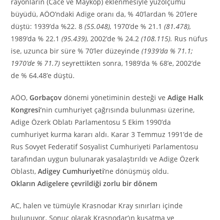
rayonların (Cace ve Maykop) eklenmesiyle yüzölçümü
büyüdü, AÖO’ndaki Adige oranı da, % 40’lardan % 20’lere
düştü: 1939’da %22. 8
(55.048),
1970’de % 21.1
(81.478),
1989’da % 22.1
(95.439),
2002’de % 24.2
(108.115).
Rus nüfus
ise, uzunca bir süre % 70’ler düzeyinde
(1939’da %
71.1;
1970’de % 71.7)
seyrettikten sonra, 1989’da % 68’e, 2002’de
de % 64.48’e düştü.
AÖO,
Gorbaçov
dönemi yönetiminin desteği ve
Adige Halk
Kongresi’
nin cumhuriyet çağrısında bulunması üzerine,
Adige Özerk Oblatı Parlamentosu 5 Ekim 1990’da
cumhuriyet kurma kararı aldı. Karar 3 Temmuz 1991’de de
Rus Sovyet Federatif Sosyalist Cumhuriyeti Parlamentosu
tarafından uygun bulunarak yasalaştırıldı ve Adige Özerk
Oblastı,
Adigey Cumhuriyeti
’ne dönüşmüş oldu.
Okların Adigelere çevrildiği zorlu bir dönem
AC, halen ve tümüyle Krasnodar Kray sınırları içinde
bulunuyor. Sonuç olarak Krasnodar’ın kuşatma ve