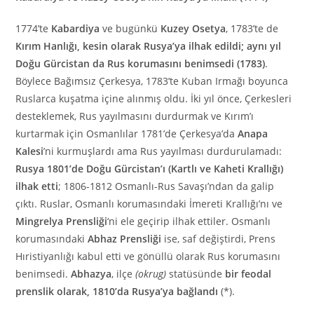
1774’te
Kabardiya
ve bugünkü
Kuzey
Osetya
, 1783’te de
Kırım Hanlığı, kesin olarak Rusya’ya ilhak edildi; aynı yıl
Doğu Gürcistan da Rus korumasını benimsedi (1783)
.
Böylece Bağımsız Çerkesya, 1783’te Kuban Irmağı boyunca
Ruslarca kuşatma içine alınmış oldu. İki yıl önce, Çerkesleri
desteklemek, Rus yayılmasını durdurmak ve Kırım’ı
kurtarmak için Osmanlılar 1781’de Çerkesya’da
Anapa
Kalesi
’ni kurmuşlardı ama Rus yayılması durdurulamadı:
Rusya 1801’de Doğu Gürcistan’ı (Kartlı ve Kaheti Krallığı)
ilhak etti
; 1806-1812 Osmanlı-Rus Savaşı’ndan da galip
çıktı. Ruslar, Osmanlı korumasındaki İmereti Krallığı’nı ve
Mingrelya Prensliği
‘ni ele geçirip ilhak ettiler. Osmanlı
korumasındaki
Abhaz Prensliği
ise, saf değiştirdi, Prens
Hıristiyanlığı kabul etti ve gönüllü olarak Rus korumasını
benimsedi.
Abhazya
, ilçe
(okrug)
statüsünde
bir feodal
prenslik olarak, 1810’da Rusya’ya bağlandı
(*).