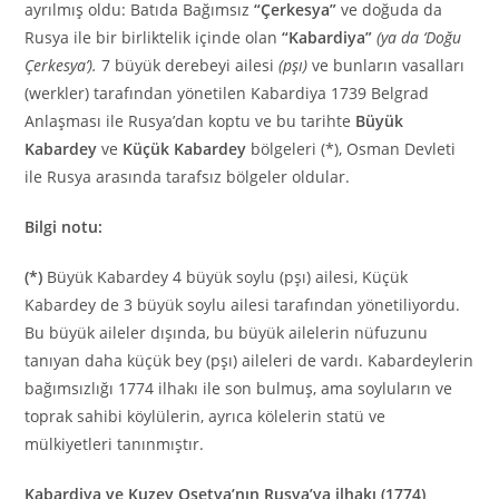
ayrılmış oldu: Batıda Bağımsız
“Çerkesya”
ve doğuda da
Rusya ile bir birliktelik içinde olan
“Kabardiya”
(ya da ‘Doğu
Çerkesya’).
7 büyük derebeyi ailesi
(pşı)
ve bunların vasalları
(werkler) tarafından yönetilen Kabardiya 1739 Belgrad
Anlaşması ile Rusya’dan koptu ve bu tarihte
Büyük
Kabardey
ve
Küçük Kabardey
bölgeleri (*), Osman Devleti
ile Rusya arasında tarafsız bölgeler oldular.
Bilgi notu:
(*)
Büyük Kabardey 4 büyük soylu (pşı) ailesi, Küçük
Kabardey de 3 büyük soylu ailesi tarafından yönetiliyordu.
Bu büyük aileler dışında, bu büyük ailelerin nüfuzunu
tanıyan daha küçük bey (pşı) aileleri de vardı. Kabardeylerin
bağımsızlığı 1774 ilhakı ile son bulmuş, ama soyluların ve
toprak sahibi köylülerin, ayrıca kölelerin statü ve
mülkiyetleri tanınmıştır.
Kabardiya ve Kuzey Osetya’nın Rusya’ya ilhakı (1774)