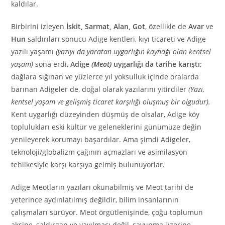
kaldılar.
Birbirini izleyen
İskit, Sarmat, Alan, Got
, özellikle de
Avar
ve
Hun
saldırıları sonucu Adige kentleri, kıyı ticareti ve Adige
yazılı yaşamı
(yazıyı da yaratan uygarlığın kaynağı olan kentsel
yaşam)
sona erdi,
Adige
(Meot)
uygarlığı da tarihe karıştı
;
dağlara sığınan ve yüzlerce yıl yoksulluk içinde oralarda
barınan Adigeler de, doğal olarak yazılarını yitirdiler
(Yazı,
kentsel yaşam ve gelişmiş ticaret karşılığı oluşmuş bir olgudur).
Kent uygarlığı düzeyinden düşmüş de olsalar, Adige köy
toplulukları eski kültür ve geleneklerini günümüze değin
yenileyerek korumayı başardılar. Ama şimdi Adigeler,
teknoloji/globalizm çağının açmazları ve asimilasyon
tehlikesiyle karşı karşıya gelmiş bulunuyorlar.
Adige Meotların yazıları okunabilmiş ve Meot tarihi de
yeterince aydınlatılmış değildir, bilim insanlarının
çalışmaları sürüyor. Meot örgütlenişinde, çoğu toplumun
aksine, saldırgan ve yayılmacı değil, savunma üzerine