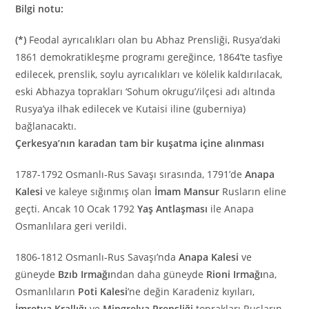
Bilgi notu:
(*)
Feodal ayrıcalıkları olan bu Abhaz Prensliği, Rusya’daki
1861 demokratikleşme programı gereğince, 1864’te tasfiye
edilecek, prenslik, soylu ayrıcalıkları ve kölelik kaldırılacak,
eski Abhazya toprakları ‘Sohum okrugu’/ilçesi adı altında
Rusya’ya ilhak edilecek ve Kutaisi iline (guberniya)
bağlanacaktı.
Çerkesya’nın karadan tam bir kuşatma içine alınması
1787-1792 Osmanlı-Rus Savaşı sırasında, 1791’de
Anapa
Kalesi
ve kaleye sığınmış olan
İmam Mansur
Rusların eline
geçti. Ancak 10 Ocak 1792
Yaş Antlaşması
ile Anapa
Osmanlılara geri verildi.
1806-1812 Osmanlı-Rus Savaşı’nda
Anapa Kalesi
ve
güneyde
Bzıb Irmağı
ndan daha güneyde
Rioni Irmağı
na,
Osmanlıların
Poti Kalesi
’ne değin Karadeniz kıyıları,
İmretya Krallığı
ve
Mingrelya Prensliği
toprakları Rusların