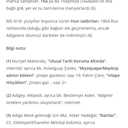
inanca sahiptiler,
Tha
ya da Thaşho’ya
(Тхьашхо)
ve ona
bağlı gök, yer ve su tanrılarına inanıyorlardı (5).
MS IV-VI. yüzyıllar boyunca süren
Hun saldırıları
, 1864 Rus
istilasında olduğu gibi dağları ele geçirememiş, ancak
Adigelere ölümcül darbeler de indirmiştir
(6).
Bilgi notu:
(1)
Nuriyet Mamırıko
, “Ulusal Tarih Koruma Altında”
,
internet; ayrıca bk. Aslanguaş Ş’avko
, “Mıyequape/Maykop
adının kökeni”
, Jineps gazetesi, sayı 19; Fatim Ç’are
, “Vılape
Höyükleri”,
Jineps gaz. , sayı 21.
(2)
Adigey, Vikipedi, ayrıca bk. Bestlenıye Asker, “
Adigeler
Greklere
yardımcı oluyorlardı”, internet.
(3)
Adige Meot geleneği için Bkz. Asker Hadeğal,
“Nartlar”,
CC, Edebiyat/Efsaneler-Mitoloji bölümü; ayrıca