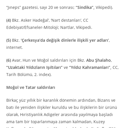
“Jıneps” gazetesi, sayı 20 ve sonrası;
“Sindika”,
Vikipedi).
(4)
Bkz. Asker Hadeğal’, ‘Nart destanları’, CC
Edebiyat/Efsaneler-Mitoloji; Nartlar, Vikipedi.
(5)
Bkz.
‘Çerkesya’da değişik dinlerle ilişkili yer adları’
,
internet.
(6)
Avar, Hun ve Moğol saldırıları için Bkz.
Abu Şhalaho
,
“Uzaktaki Yıldızların Işıltıları”
ve
“Yıldız Kahramanları”,
CC,
Tarih Bölümü, 2. index).
Moğol ve Tatar saldırıları
Birkaç yüz yıllık bir karanlık dönemin ardından, Bizans ve
batı ile yeniden ilişkiler kuruldu ve bu ilişkilerin bir ürünü
olarak, Hıristiyanlık Adigeler arasında yayılmaya başladı
ama tam bir toparlanmaya zaman kalmadan, Kuzey