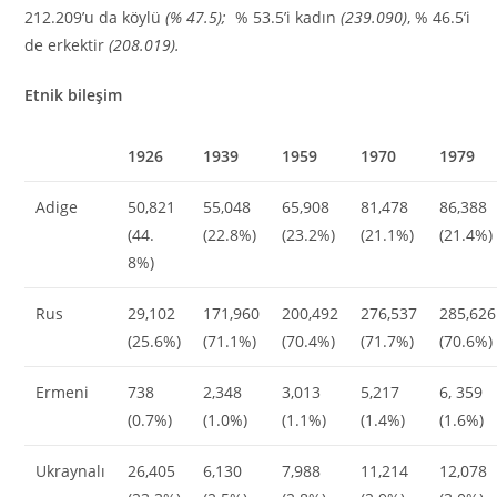
212.209’u da köylü
(% 47.5);
% 53.5’i kadın
(239.090)
, % 46.5’i
de erkektir
(208.019).
Etnik bileşim
1926
1939
1959
1970
1979
Adige
50,821
55,048
65,908
81,478
86,388
(44.
(22.8%)
(23.2%)
(21.1%)
(21.4%)
8%)
Rus
29,102
171,960
200,492
276,537
285,626
(25.6%)
(71.1%)
(70.4%)
(71.7%)
(70.6%)
Ermeni
738
2,348
3,013
5,217
6, 359
(0.7%)
(1.0%)
(1.1%)
(1.4%)
(1.6%)
Ukraynalı
26,405
6,130
7,988
11,214
12,078