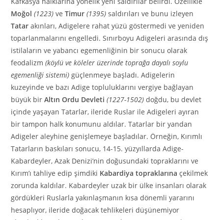
Kafkasya halklarına yönelik yeni saldırılar belirdi. Özellikle
Moğol
(1223)
ve
Timur
(1395)
saldırıları ve bunu izleyen
Tatar
akınları, Adigelere rahat yüzü göstermedi ve yeniden
toparlanmalarını engelledi. Sınırboyu Adigeleri arasında dış
istilaların ve yabancı egemenliğinin bir sonucu olarak
feodalizm
(köylü ve köleler üzerinde toprağa dayalı soylu
egemenliği sistemi)
güçlenmeye başladı. Adigelerin
kuzeyinde ve bazı Adige topluluklarını vergiye bağlayan
büyük bir
Altın Ordu Devleti
(1227-1502)
doğdu, bu devlet
içinde yaşayan Tatarlar, ileride Ruslar ile Adigeleri ayıran
bir tampon halk konumunu aldılar. Tatarlar bir yandan
Adigeler aleyhine genişlemeye başladılar. Örneğin, Kırımlı
Tatarların baskıları sonucu, 14-15. yüzyıllarda Adige-
Kabardeyler, Azak Denizi’nin doğusundaki topraklarını ve
Kırım’ı tahliye edip şimdiki
Kabardiya topraklarına
çekilmek
zorunda kaldılar. Kabardeyler uzak bir ülke insanları olarak
gördükleri Ruslarla yakınlaşmanın kısa dönemli yararını
hesaplıyor, ileride doğacak tehlikeleri düşünemiyor