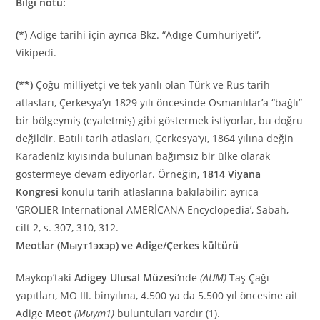
Bilgi notu:
(*)
Adige tarihi için ayrıca Bkz. “Adıge Cumhuriyeti”,
Vikipedi.
(**)
Çoğu milliyetçi ve tek yanlı olan Türk ve Rus tarih
atlasları, Çerkesya’yı 1829 yılı öncesinde Osmanlılar’a “bağlı”
bir bölgeymiş (eyaletmiş) gibi göstermek istiyorlar, bu doğru
değildir. Batılı tarih atlasları, Çerkesya’yı, 1864 yılına değin
Karadeniz kıyısında bulunan bağımsız bir ülke olarak
göstermeye devam ediyorlar. Örneğin,
1814 Viyana
Kongresi
konulu tarih atlaslarına bakılabilir; ayrıca
‘GROLIER International AMERİCANA Encyclopedia’, Sabah,
cilt 2, s. 307, 310, 312.
Meotlar (Мыут1эхэр) ve Adige/Çerkes kültürü
Maykop’taki
Adigey Ulusal Müzesi
‘nde
(AUM)
Taş Çağı
yapıtları, MÖ III. binyılına, 4.500 ya da 5.500 yıl öncesine ait
Adige
Meot
(Мыут1)
buluntuları vardır (1).