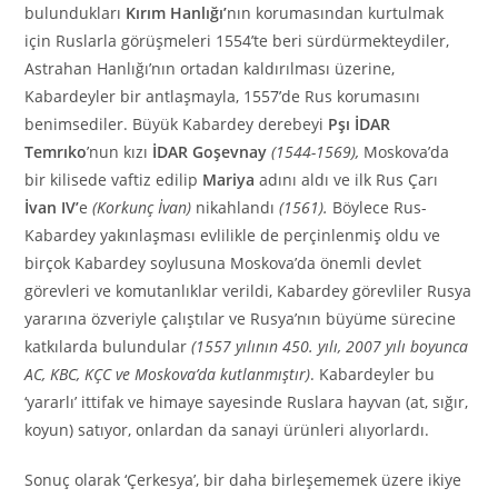
bulundukları
Kırım Hanlığı’
nın korumasından kurtulmak
için Ruslarla görüşmeleri 1554’te beri sürdürmekteydiler,
Astrahan Hanlığı’nın ortadan kaldırılması üzerine,
Kabardeyler bir antlaşmayla, 1557’de Rus korumasını
benimsediler. Büyük Kabardey derebeyi
Pşı İDAR
Temrıko
’nun kızı
İDAR Goşevnay
(1544-1569),
Moskova’da
bir kilisede vaftiz edilip
Mariya
adını aldı ve ilk Rus Çarı
İvan IV’
e
(Korkunç İvan)
nikahlandı
(1561).
Böylece Rus-
Kabardey yakınlaşması evlilikle de perçinlenmiş oldu ve
birçok Kabardey soylusuna Moskova’da önemli devlet
görevleri ve komutanlıklar verildi, Kabardey görevliler Rusya
yararına özveriyle çalıştılar ve Rusya’nın büyüme sürecine
katkılarda bulundular
(1557 yılının 450. yılı, 2007 yılı boyunca
AC, KBC, KÇC ve Moskova’da kutlanmıştır)
. Kabardeyler bu
‘yararlı’ ittifak ve himaye sayesinde Ruslara hayvan (at, sığır,
koyun) satıyor, onlardan da sanayi ürünleri alıyorlardı.
Sonuç olarak ‘Çerkesya’, bir daha birleşememek üzere ikiye