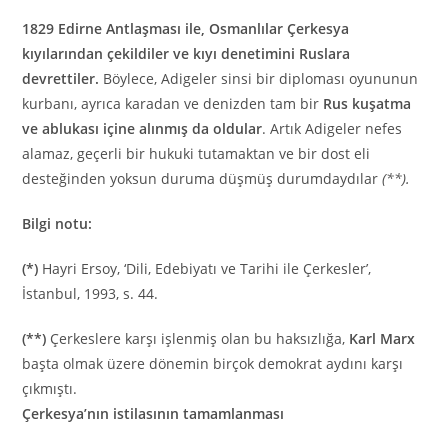
1829 Edirne Antlaşması ile, Osmanlılar Çerkesya
kıyılarından çekildiler ve kıyı denetimini Ruslara
devrettiler.
Böylece, Adigeler sinsi bir diploması oyununun
kurbanı, ayrıca karadan ve denizden tam bir
Rus kuşatma
ve ablukası içine alınmış da oldular
. Artık Adigeler nefes
alamaz, geçerli bir hukuki tutamaktan ve bir dost eli
desteğinden yoksun duruma düşmüş durumdaydılar
(**).
Bilgi notu:
(*)
Hayri Ersoy, ‘Dili, Edebiyatı ve Tarihi ile Çerkesler’,
İstanbul, 1993, s. 44.
(**)
Çerkeslere karşı işlenmiş olan bu haksızlığa,
Karl Marx
başta olmak üzere dönemin birçok demokrat aydını karşı
çıkmıştı.
Çerkesya’nın istilasının tamamlanması