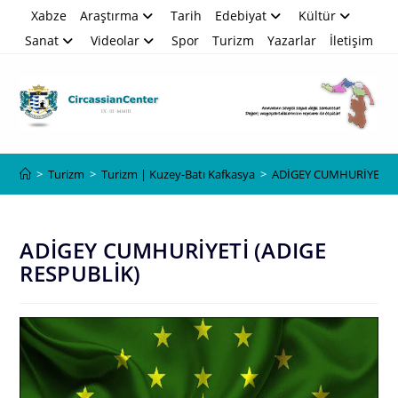
Skip
Xabze
Araştırma
Tarih
Edebiyat
Kültür
to
Sanat
Videolar
Spor
Turizm
Yazarlar
İletişim
content
Blog
>
Turizm
>
Turizm | Kuzey-Batı Kafkasya
>
ADİGEY CUMHURİYETİ (
ADİGEY CUMHURİYETİ (ADIGE
RESPUBLİK)