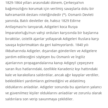
1829-1864 yılları arasındaki dönem, Çerkesya’nın
bağımsızlığını korumak için verilmiş savaşlarla dolu bir
kahramanlık destanı niteliğindedir (*). Osmanlı Devleti
yanında, Batılı devletler de, haksız 1829 Edirne
Antlaşması’nı tanıyarak, Adigeleri koca Rusya
İmparatorluğu’nun vahşi orduları karşısında bir başlarına
bıraktılar, üstelik ajanlar yollayarak Adigeleri Ruslara karşı
savaşa kışkırtmaktan da geri kalmıyorlardı. 1840 yılı
ilkbaharında Adigeler, dışarıdan gönderilen ve Adigelere
yardım edileceğini söyleyen bu Osmanlı ve İngiliz
ajanlarının propagandalarına kanıp Adigey’i çepeçevre
saran Rus hatlarındaki, özellikle Karadeniz kıyı hattındaki
kale ve karakollara saldırdılar, ancak ağır kayıplar verdiler,
bekledikleri yardımların gelmediğini ve aldatılmış
olduklarını anladılar. Adigeler sonunda bu ajanların yalancı
ve güvenilmez kişiler olduklarını anladılar ve zorunlu olarak
saldırılara son verip savunmaya çekildiler.