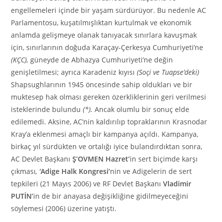
engellemeleri içinde bir yaşam sürdürüyor. Bu nedenle AC
Parlamentosu, kuşatılmışlıktan kurtulmak ve ekonomik
anlamda gelişmeye olanak tanıyacak sınırlara kavuşmak
için, sınırlarının doğuda Karaçay-Çerkesya Cumhuriyeti’ne
(KÇC),
güneyde de Abhazya Cumhuriyeti’ne değin
genişletilmesi; ayrıca Karadeniz kıyısı
(Soçi ve Tuapse’deki)
Shapsughlarının 1945 öncesinde sahip oldukları ve bir
muktesep hak olması gereken özerkliklerinin geri verilmesi
isteklerinde bulundu
(*).
Ancak olumlu bir sonuç elde
edilemedi. Aksine, AC’nin kaldırılıp topraklarının Krasnodar
Kray’a eklenmesi amaçlı bir kampanya açıldı. Kampanya,
birkaç yıl sürdükten ve ortalığı iyice bulandırdıktan sonra,
AC Devlet Başkanı
Ş’OVMEN
Hazret’
in sert biçimde karşı
çıkması
,
‘
Adige Halk Kongresi’
nin ve Adigelerin de sert
tepkileri (21 Mayıs 2006) ve RF Devlet Başkanı
Vladimir
PUTİN’
in de bir anayasa değişikliğine gidilmeyeceğini
söylemesi (2006) üzerine yatıştı.