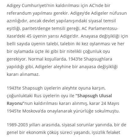
Adigey Cumhuriyeti’nin kaldırılması için AC’nde bir
referandum yapılması gerekir. Adigey’de Adigeler nüfusun
azınlığıdır, ancak devlet yapılanışındaki siyasal temsil
eşitliği, paritet/denge temsili gereği, AC Parlamentosu-
Xase’deki 45 üyenin yarısı Adige’dir. Anayasa değişikliği için
belli sayıda üyenin talebi, talebin iki kez oylanması ve her
bir oylamada üçte iki gibi bir nitelikli çoğunluk oyu
gerekiyor. Normal koşullarda, 1943’te Shapsughlara
yapıldığı gibi, Adigeler aleyhine bir anayasa değişikliği
kararı alınamaz.
1943’te Shapsugh üyelerin aleyhte oyuna karşın,
çoğunluktaki Rus üyelerin oyu ile
“Shapsugh Ulusal
Rayonu”
nun kaldırılması kararı alınmış, karar 24 Mayıs
1945’te Moskova’da onaylanarak yürürlüğe sokulmuştu.
1989-2003 yılları arasında, siyasal sorunlar yanında, bir de
genel bir ekonomik çöküş süreci yaşandı, işsizlik felaket