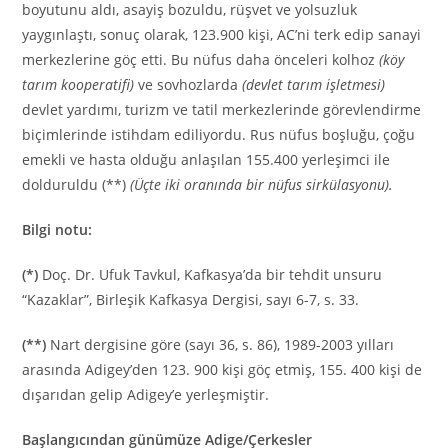
boyutunu aldı, asayiş bozuldu, rüşvet ve yolsuzluk
yaygınlaştı, sonuç olarak, 123.900 kişi, AC’ni terk edip sanayi
merkezlerine göç etti. Bu nüfus daha önceleri kolhoz
(köy
tarım kooperatifi)
ve sovhozlarda
(devlet tarım işletmesi)
devlet yardımı, turizm ve tatil merkezlerinde görevlendirme
biçimlerinde istihdam ediliyordu. Rus nüfus boşluğu, çoğu
emekli ve hasta olduğu anlaşılan 155.400 yerleşimci ile
dolduruldu (**)
(Üçte iki oranında bir nüfus sirkülasyonu).
Bilgi notu:
(*)
Doç. Dr. Ufuk Tavkul, Kafkasya’da bir tehdit unsuru
“Kazaklar”, Birleşik Kafkasya Dergisi, sayı 6-7, s. 33.
(**)
Nart dergisine göre (sayı 36, s. 86), 1989-2003 yılları
arasında Adigey’den 123. 900 kişi göç etmiş, 155. 400 kişi de
dışarıdan gelip Adigey’e yerleşmiştir.
Başlangıcından günümüze Adige/Çerkesler