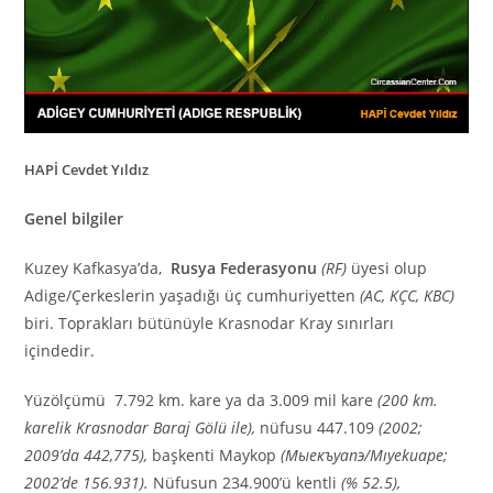
HAPİ Cevdet Yıldız
Genel bilgiler
Kuzey Kafkasya’da,
Rusya Federasyonu
(RF)
üyesi olup
Adige/Çerkeslerin yaşadığı üç cumhuriyetten
(AC, KÇC, KBC)
biri. Toprakları bütünüyle Krasnodar Kray sınırları
içindedir.
Yüzölçümü 7.792 km. kare ya da 3.009 mil kare
(200 km.
karelik Krasnodar Baraj Gölü ile),
nüfusu 447.109
(2002;
2009’da 442,775),
başkenti Maykop
(Мыекъуaпэ/Mıyekuape;
2002’de 156.931).
Nüfusun 234.900’ü kentli
(% 52.5),