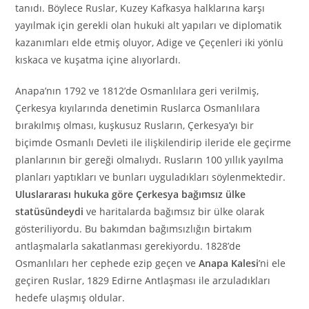
tanıdı. Böylece Ruslar, Kuzey Kafkasya halklarına karşı
yayılmak için gerekli olan hukuki alt yapıları ve diplomatik
kazanımları elde etmiş oluyor, Adige ve Çeçenleri iki yönlü
kıskaca ve kuşatma içine alıyorlardı.
Anapa’nın 1792 ve 1812’de Osmanlılara geri verilmiş,
Çerkesya kıyılarında denetimin Ruslarca Osmanlılara
bırakılmış olması, kuşkusuz Rusların, Çerkesya’yı bir
biçimde Osmanlı Devleti ile ilişkilendirip ileride ele geçirme
planlarının bir gereği olmalıydı. Rusların 100 yıllık yayılma
planları yaptıkları ve bunları uyguladıkları söylenmektedir.
Uluslararası hukuka göre Çerkesya bağımsız ülke
statüsündeydi
ve haritalarda bağımsız bir ülke olarak
gösteriliyordu. Bu bakımdan bağımsızlığın birtakım
antlaşmalarla sakatlanması gerekiyordu. 1828’de
Osmanlıları her cephede ezip geçen ve
Anapa Kalesi
’ni ele
geçiren Ruslar, 1829 Edirne Antlaşması ile arzuladıkları
hedefe ulaşmış oldular.