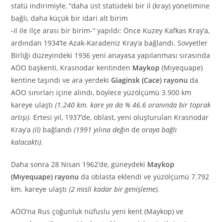
statü indirimiyle, “daha üst statüdeki bir il (kray) yönetimine
bağlı, daha küçük bir idari alt birim
-il ile ilçe arası bir birim-” yapıldı: Önce Kuzey Kafkas Kray’a,
ardından 1934’te Azak-Karadeniz Kray’a bağlandı. Sovyetler
Birliği düzeyindeki 1936 yeni anayasa yapılanması sırasında
AÖO başkenti, Krasnodar kentinden
Maykop
(Mıyequape)
kentine taşındı ve ara yerdeki
Giaginsk (Cace) rayonu
da
AÖO sınırları içine alındı, böylece yüzölçümü 3.900 km
kareye ulaştı
(1.240 km. kare ya da % 46.6 oranında bir toprak
artışı).
Ertesi yıl, 1937’de, oblast, yeni oluşturulan Krasnodar
Kray’a
(il)
bağlandı
(1991 yılına değin
de
oraya bağlı
kalacaktı).
Daha sonra 28 Nisan 1962’de, güneydeki
Maykop
(Mıyequape) rayonu
da oblasta eklendi ve yüzölçümü 7.792
km. kareye ulaştı
(2 misli kadar bir genişleme).
AÖO’na Rus çoğunluk nüfuslu yeni kent (Maykop) ve