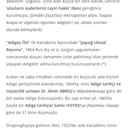
adalarını -çoğunu- içine alan küçük bir yöre olarak, Leninist
‘
ulusların kaderlerini tayin hakkı’ ilkesi
gereğince
kurulmuştu
(Şimdiki Ş’açe/Soçi metropoliten alanı, Tuapse,
Anapa ve Uspensk rayonları Adigeleri ise, oblast sınırları
dışında kalmışlardı)
.
“Adigey ÖO
”
ile Karadeniz kıyısındaki
“Şapsığ Ulusal
Rayonu”,
1864 Rus dış ve iç sürgün uygulamaları
sonrasında oluşan, tamamen izole
(yalıtılmış)
olan yerlerde
yaşayan Adigeler adına kurulmuş bulunuyorlardı
(*)
.
Kuban ve Laba ırmakları solundaki bu küçücük, ada biçimli
Adige yerleştirme alanlarında, 1864’te, ünlü
Adige tarihçi ve
müzecilik uzmanı Dr. Almir ABREG’
e
(АбрэджАлмир)
göre, 80
bin kadar Adige bulunuyordu. Bu sayı ertesi yıl, 1865’te,
başka bir
Adige tarihçisi Samir HOTKO’
ya
(Хъоткъо Самир)
göre de 51 bine düşmüştü.
Shapsughya’ya gelince, ilkin, 1922’de, eski Karadeniz ilinin