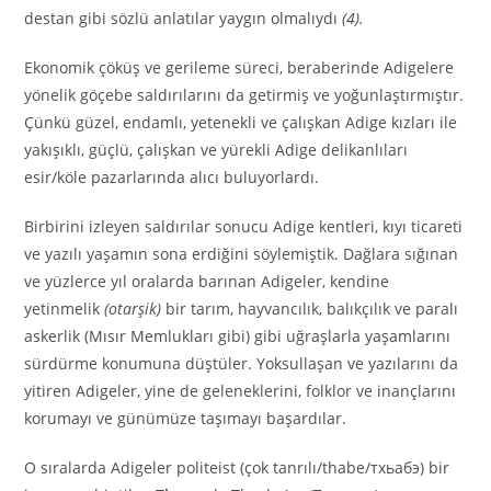
destan gibi sözlü anlatılar yaygın olmalıydı
(4).
Ekonomik çöküş ve gerileme süreci, beraberinde Adigelere
yönelik göçebe saldırılarını da getirmiş ve yoğunlaştırmıştır.
Çünkü güzel, endamlı, yetenekli ve çalışkan Adige kızları ile
yakışıklı, güçlü, çalışkan ve yürekli Adige delikanlıları
esir/köle pazarlarında alıcı buluyorlardı.
Birbirini izleyen saldırılar sonucu Adige kentleri, kıyı ticareti
ve yazılı yaşamın sona erdiğini söylemiştik. Dağlara sığınan
ve yüzlerce yıl oralarda barınan Adigeler, kendine
yetinmelik
(otarşik)
bir tarım, hayvancılık, balıkçılık ve paralı
askerlik (Mısır Memlukları gibi) gibi uğraşlarla yaşamlarını
sürdürme konumuna düştüler. Yoksullaşan ve yazılarını da
yitiren Adigeler, yine de geleneklerini, folklor ve inançlarını
korumayı ve günümüze taşımayı başardılar.
O sıralarda Adigeler politeist (çok tanrılı/thabe/тхьабэ) bir