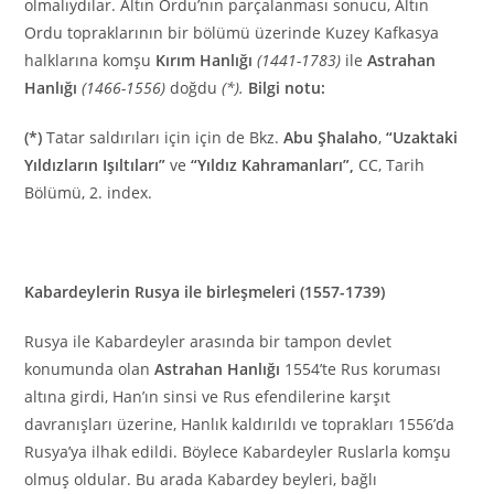
olmalıydılar. Altın Ordu’nın parçalanması sonucu, Altın
Ordu topraklarının bir bölümü üzerinde Kuzey Kafkasya
halklarına komşu
Kırım Hanlığı
(1441-1783)
ile
Astrahan
Hanlığı
(1466-1556)
doğdu
(*).
Bilgi notu:
(*)
Tatar saldırıları için için de Bkz.
Abu Şhalaho
,
“Uzaktaki
Yıldızların I
şıltıları”
ve
“Yıldız Kahramanları”,
CC, Tarih
Bölümü, 2. index.
Kabardeylerin Rusya ile birleşmeleri (1557-1739)
Rusya ile Kabardeyler arasında bir tampon devlet
konumunda olan
Astrahan Hanlığı
1554’te Rus koruması
altına girdi, Han’ın sinsi ve Rus efendilerine karşıt
davranışları üzerine, Hanlık kaldırıldı ve toprakları 1556’da
Rusya’ya ilhak edildi. Böylece Kabardeyler Ruslarla komşu
olmuş oldular. Bu arada Kabardey beyleri, bağlı