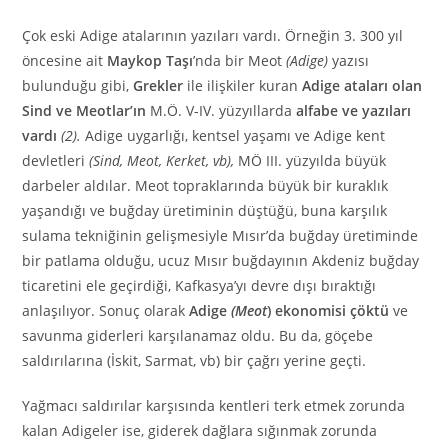
Çok eski Adige atalarının yazıları vardı. Örneğin 3. 300 yıl
öncesine ait
Maykop Taşı
’nda bir Meot
(Adige)
yazısı
bulunduğu gibi,
Grekler
ile ilişkiler kuran
Adige ataları olan
Sind ve Meotlar’ın
M.Ö. V-IV. yüzyıllarda
alfabe ve yazıları
vardı
(2).
Adige uygarlığı, kentsel yaşamı ve Adige kent
devletleri
(Sind, Meot, Kerket, vb),
MÖ III. yüzyılda büyük
darbeler aldılar. Meot topraklarında büyük bir kuraklık
yaşandığı ve buğday üretiminin düştüğü, buna karşılık
sulama tekniğinin gelişmesiyle Mısır’da buğday üretiminde
bir patlama olduğu, ucuz Mısır buğdayının Akdeniz buğday
ticaretini ele geçirdiği, Kafkasya’yı devre dışı bıraktığı
anlaşılıyor. Sonuç olarak
Adige
(Meot
) ekonomisi çöktü
ve
savunma giderleri karşılanamaz oldu. Bu da, göçebe
saldırılarına (İskit, Sarmat, vb) bir çağrı yerine geçti.
Yağmacı saldırılar karşısında kentleri terk etmek zorunda
kalan Adigeler ise, giderek dağlara sığınmak zorunda