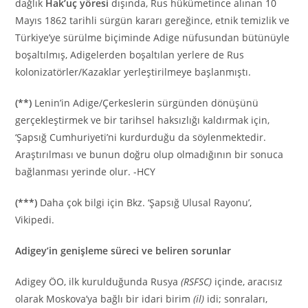
dağlık
Hak’uç yöresi
dışında, Rus hükümetince alınan 10
Mayıs 1862 tarihli sürgün kararı gereğince, etnik temizlik ve
Türkiye’ye sürülme biçiminde Adige nüfusundan bütünüyle
boşaltılmış, Adigelerden boşaltılan yerlere de Rus
kolonizatörler/Kazaklar yerleştirilmeye başlanmıştı.
(**)
Lenin’in Adige/Çerkeslerin sürgünden dönüşünü
gerçekleştirmek ve bir tarihsel haksızlığı kaldırmak için,
‘Şapsığ Cumhuriyeti’ni kurdurduğu da söylenmektedir.
Araştırılması ve bunun doğru olup olmadığının bir sonuca
bağlanması yerinde olur. -HCY
(***)
Daha çok bilgi için Bkz. ‘Şapsığ Ulusal Rayonu’,
Vikipedi.
Adigey’in genişleme süreci ve beliren sorunlar
Adigey ÖO, ilk kurulduğunda Rusya
(RSFSC)
içinde, aracısız
olarak Moskova’ya bağlı bir idari birim
(il)
idi; sonraları,