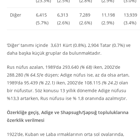
(23.3%)
(2.5%)
(2.8%)
(2.9%)
(3.0%)
Diğer
6,415
6,313
7,289
11,198
13,939
(5.7%)
(2.6%)
(2.6%)
(2.9%)
(3.4%)
‘Diğer’ tanımı içinde 3,631 Kürt (0.8%), 2,904 Tatar (0.7%) ve
daha başka küçük gruplar da bulunmaktadır.
Rus nüfus azalan, 1989’da 293.640
(% 68)
iken, 2002’de
288.280
(% 64.5)
’e düşen; Adige nüfus ise, az da olsa artan,
1989’da 95.439
(% 22.1)
iken, 2002’de 108.115
(% 24.2)
olan
bir nüfustur. Söz konusu 13 yıllık dönemde Adige nüfusu
%13,3 artarken, Rus nüfusu ise % 1,8 oranında azalmıştır.
Özerkliğe geçiş, Adige ve Shapsugh/Şapsığ topluluklarına
özerklik verilmesi
1922’de, Kuban ve Laba ırmaklarının orta sol ovalarında,